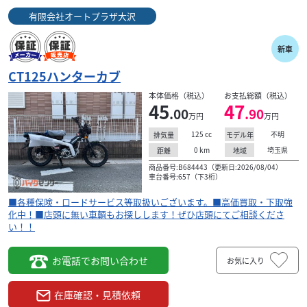
有限会社オートプラザ大沢
新車
CT125ハンターカブ
ホンダ
有限会社オートプラザ大沢
本体価格（税込）
お支払総額（税込）
PCX125 2026年モデル 店頭在庫有り
45
47
.00
.90
万円
万円
37
.95
万円
本体価格:
125
cc
不明
（税込）
排気量
モデル年
0
km
埼玉県
距離
地域
■新車ご購入後の初回オイル交換無料サービス実施中！！
■各種保険・ロードサービス等取扱いございます。■高価
商品番号:B684443（更新日:2026/08/04）
車台番号:657（下3桁）
買取・下取強化中！■店頭に無い車輌もお探しします！...
■各種保険・ロードサービス等取扱いございます。■高価買取・下取強
化中！■店頭に無い車輌もお探しします！ぜひ店頭にてご相談くださ
い！！
お電話でお問い合わせ
お気に入り
在庫確認・見積依頼