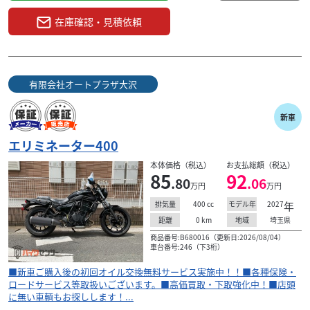
在庫確認・見積依頼
有限会社オートプラザ大沢
新車
エリミネーター400
本体価格（税込）
お支払総額（税込）
85
92
.80
.06
万円
万円
400
cc
2027
年
排気量
モデル年
0
km
埼玉県
距離
地域
商品番号:B680016（更新日:2026/08/04）
車台番号:246（下3桁）
■新車ご購入後の初回オイル交換無料サービス実施中！！■各種保険・
ロードサービス等取扱いございます。■高価買取・下取強化中！■店頭
に無い車輌もお探しします！...