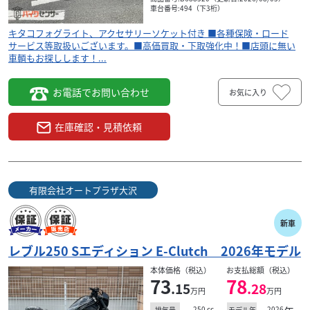
車台番号:494（下3桁）
キタコフォグライト、アクセサリーソケット付き ■各種保険・ロード
サービス等取扱いございます。■高価買取・下取強化中！■店頭に無い
車輌もお探しします！...
お電話でお問い合わせ
お気に入り
在庫確認・見積依頼
ホンダ
沢
有限会社オートプラザ大沢
レブル250 Sエディション E-Clutch 2026年モ...
パ
有限会社オートプラザ大沢
73
.15
万円
本体価格:
（税込）
新車
■新車ご購入後の初回オイル交換無料サービス実施
ま
中！！■各種保険・ロードサービス等取扱いございま
レブル250 Sエディション E-Clutch 2026年モデル
お
す。■高価買取・下取強化中！■店頭に無い車輌もお
本体価格（税込）
お支払総額（税込）
探しします！...
73
78
.15
.28
万円
万円
250
cc
2026
排気量
モデル年