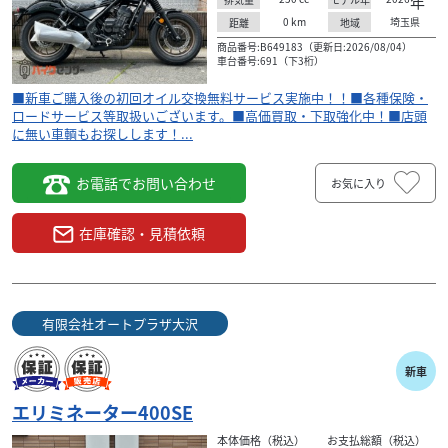
年
0
km
埼玉県
距離
地域
商品番号:B649183（更新日:2026/08/04）
車台番号:691（下3桁）
■新車ご購入後の初回オイル交換無料サービス実施中！！■各種保険・
ロードサービス等取扱いございます。■高価買取・下取強化中！■店頭
に無い車輌もお探しします！...
お電話でお問い合わせ
お気に入り
在庫確認・見積依頼
有限会社オートプラザ大沢
カワサキ
有限会社オートプラザ大沢
エリミネーター400 2026年モデル パールラヴァオレ
新車
ンジ
84
エリミネーター400SE
.80
万円
本体価格:
（税込）
本体価格（税込）
お支払総額（税込）