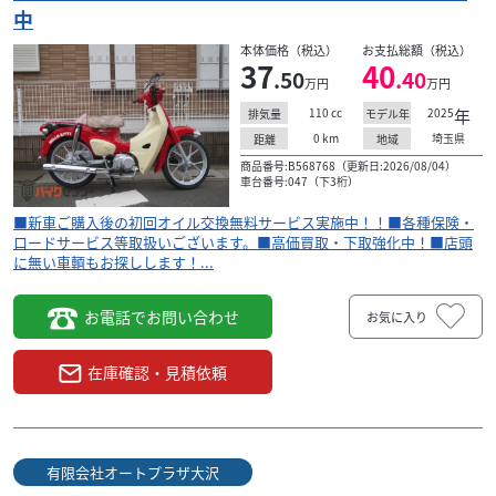
中
本体価格（税込）
お支払総額（税込）
37
40
.50
.40
万円
万円
110
cc
2025
年
排気量
モデル年
0
km
埼玉県
距離
地域
商品番号:B568768（更新日:2026/08/04）
車台番号:047（下3桁）
■新車ご購入後の初回オイル交換無料サービス実施中！！■各種保険・
ロードサービス等取扱いございます。■高価買取・下取強化中！■店頭
に無い車輌もお探しします！...
お電話でお問い合わせ
お気に入り
在庫確認・見積依頼
有限会社オートプラザ大沢