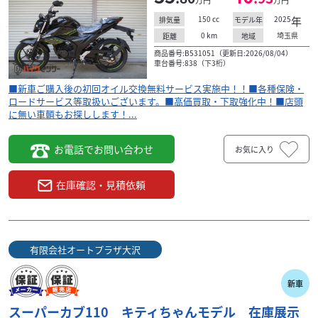
万円
万円
150
cc
2025
年
排気量
モデル年
0
km
埼玉県
距離
地域
商品番号:B531051（更新日:2026/08/04）
車台番号:838（下3桁）
■新車ご購入後の初回オイル交換無料サービス実施中！！■各種保険・
ロードサービス等取扱いございます。■高価買取・下取強化中！■店頭
に無い車輌もお探しします！...
お電話でお問い合わせ
お気に入り
在庫確認・見積依頼
有限会社オートプラザ大沢
新車
スーパーカブ110 キティちゃんモデル 在庫展示