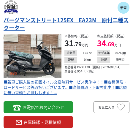
新車
バーグマンストリート125EX EA23M 原付二種ス
クーター
本体価格（税込）
お支払総額（税込）
31
34
.79
.69
万円
万円
125
cc
2026
年
排気量
モデル年
0
km
埼玉県
距離
地域
商品番号:B639138（更新日:2026/08/04）
車台番号:954（下3桁）
■新車ご購入後の初回オイル交換無料サービス実施中！！■各種保険・
ロードサービス等取扱いございます。■高価買取・下取強化中！■店頭
に無い車輌もお探しします！...
お電話でお問い合わせ
お気に入り
在庫確認・見積依頼