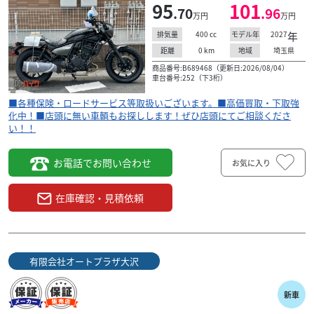
■新車ご購入後の初回オイル交換無料サービス実施中！！
95
101
.70
.96
万円
万円
■各種保険・ロードサービス等取扱いございます。■高価
買取・下取強化中！■店頭に無い車輌もお探しします！...
400
cc
2027
年
排気量
モデル年
0
km
埼玉県
距離
地域
商品番号:B689468（更新日:2026/08/04）
車台番号:252（下3桁）
■各種保険・ロードサービス等取扱いございます。■高価買取・下取強
化中！■店頭に無い車輌もお探しします！ぜひ店頭にてご相談くださ
い！！
お電話でお問い合わせ
お気に入り
在庫確認・見積依頼
有限会社オートプラザ大沢
新車
ホンダ
有限会社オートプラザ大沢