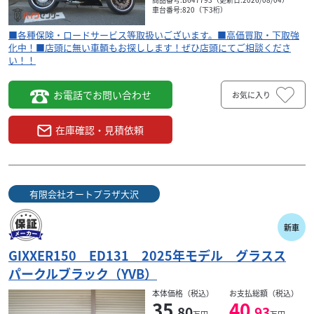
車台番号:820（下3桁）
■各種保険・ロードサービス等取扱いございます。■高価買取・下取強
化中！■店頭に無い車輌もお探しします！ぜひ店頭にてご相談くださ
い！！
お電話でお問い合わせ
お気に入り
在庫確認・見積依頼
有限会社オートプラザ大沢
新車
GIXXER150 ED131 2025年モデル グラスス
パークルブラック（YVB）
本体価格（税込）
お支払総額（税込）
35
40
.80
.93