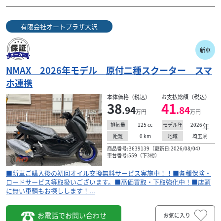
有限会社オートプラザ大沢
新車
NMAX 2026年モデル 原付二種スクーター スマ
ホ連携
本体価格（税込）
お支払総額（税込）
38
41
.94
.84
万円
万円
125
cc
2026
年
排気量
モデル年
0
km
埼玉県
距離
地域
商品番号:B639139（更新日:2026/08/04）
車台番号:559（下3桁）
■新車ご購入後の初回オイル交換無料サービス実施中！！■各種保険・
ロードサービス等取扱いございます。■高価買取・下取強化中！■店頭
に無い車輌もお探しします！...
お電話でお問い合わせ
お気に入り