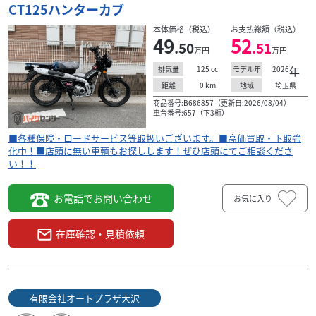
レブル250 Sエディション E-Clutch 2026年モ...
CT125ハンターカブ
73
.15
本体価格（税込）
お支払総額（税込）
万円
本体価格:
（税込）
49
52
.50
.51
万円
万円
■新車ご購入後の初回オイル交換無料サービス実施中！！
■各種保険・ロードサービス等取扱いございます。■高価
125
cc
2026
年
排気量
モデル年
買取・下取強化中！■店頭に無い車輌もお探しします！...
0
km
埼玉県
距離
地域
商品番号:B686857（更新日:2026/08/04）
車台番号:657（下3桁）
■各種保険・ロードサービス等取扱いございます。■高価買取・下取強
化中！■店頭に無い車輌もお探しします！ぜひ店頭にてご相談くださ
い！！
お電話でお問い合わせ
お気に入り
在庫確認・見積依頼
有限会社オートプラザ大沢