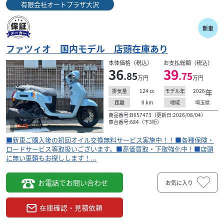
有限会社オートプラザ大沢
新車
ファツィオ 国内モデル 店頭在庫あり
本体価格（税込）
お支払総額（税込）
36
39
.85
.75
万円
万円
124
cc
2026
年
排気量
モデル年
0
km
埼玉県
距離
地域
商品番号:B657473（更新日:2026/08/04）
車台番号:684（下3桁）
■新車ご購入後の初回オイル交換無料サービス実施中！！■各種保険・
ロードサービス等取扱いございます。■高価買取・下取強化中！■店頭
に無い車輌もお探しします！...
お電話でお問い合わせ
お気に入り
在庫確認・見積依頼