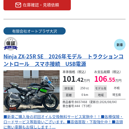
在庫確認・見積依頼
有限会社オートプラザ大沢
新車
Ninja ZX-25R SE 2026年モデル トラクションコ
ントロール スマホ接続 USB電源
本体価格（税込）
お支払総額（税込）
101
106
.42
.55
万円
万円
250
cc
不明
排気量
モデル年
0
km
埼玉県
距離
地域
商品番号:B657468（更新日:2026/08/04）
車台番号:444（下3桁）
■新車ご購入後の初回オイル交換無料サービス実施中！！■各種保険・
ロードサービス等取扱いございます。■高価買取・下取強化中！■店頭
に無い車輌もお探しします！...