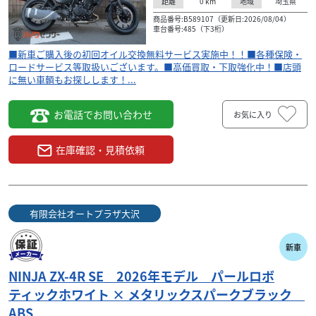
0
km
埼玉県
距離
地域
商品番号:B589107（更新日:2026/08/04）
車台番号:485（下3桁）
■新車ご購入後の初回オイル交換無料サービス実施中！！■各種保険・
ロードサービス等取扱いございます。■高価買取・下取強化中！■店頭
に無い車輌もお探しします！...
お電話でお問い合わせ
お気に入り
在庫確認・見積依頼
有限会社オートプラザ大沢
新車
NINJA ZX-4R SE 2026年モデル パールロボ
ティックホワイト × メタリックスパークブラック
ABS