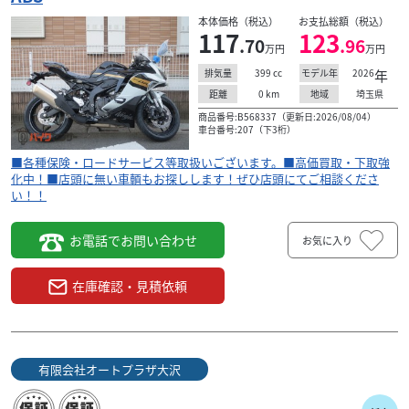
本体価格（税込）
お支払総額（税込）
117
123
.70
.96
万円
万円
399
cc
2026
年
排気量
モデル年
0
km
埼玉県
距離
地域
商品番号:B568337（更新日:2026/08/04）
車台番号:207（下3桁）
■各種保険・ロードサービス等取扱いございます。■高価買取・下取強
化中！■店頭に無い車輌もお探しします！ぜひ店頭にてご相談くださ
い！！
お電話でお問い合わせ
お気に入り
在庫確認・見積依頼
有限会社オートプラザ大沢