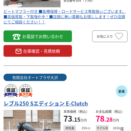
車台番号:884（下3桁）
ビートマフラー付き ■各種保険・ロードサービス等取扱いございます。
■高価買取・下取強化中！■店頭に無い車輌もお探しします！ぜひ店頭
にてご相談ください！！
お電話でお問い合わせ
お気に入り
在庫確認・見積依頼
有限会社オートプラザ大沢
新車
レブル250 Sエディション E-Clutch
本体価格（税込）
お支払総額（税込）
73
78
.15
.28
万円
万円
250
cc
2026
年
排気量
モデル年