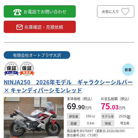
お電話でお問い合わせ
お気に入り
在庫確認・見積依頼
有限会社オートプラザ大沢
新車
NINJA250 2026年モデル ギャラクシーシルバー
× キャンディパーシモンレッド
本体価格（税込）
お支払総額（税込）
69
75
.90
.03
万円
万円
250
cc
2026
年
排気量
モデル年
0
km
埼玉県
距離
地域
商品番号:B576697（更新日:2026/08/04）
車台番号:281（下3桁）