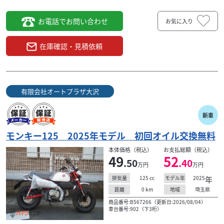
お電話でお問い合わせ
お気に入り
在庫確認・見積依頼
有限会社オートプラザ大沢
新車
モンキー125 2025年モデル 初回オイル交換無料
本体価格（税込）
お支払総額（税込）
49
52
.50
.40
万円
万円
125
cc
2025
年
排気量
モデル年
0
km
埼玉県
距離
地域
商品番号:B567266（更新日:2026/08/04）
車台番号:902（下3桁）