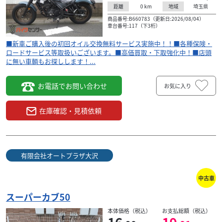
0
km
埼玉県
距離
地域
商品番号:B660783（更新日:2026/08/04）
車台番号:117（下3桁）
■新車ご購入後の初回オイル交換無料サービス実施中！！■各種保険・
ロードサービス等取扱いございます。■高価買取・下取強化中！■店頭
に無い車輌もお探しします！...
お電話でお問い合わせ
お気に入り
在庫確認・見積依頼
有限会社オートプラザ大沢
中古車
スーパーカブ50
本体価格（税込）
お支払総額（税込）