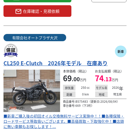
在庫確認・見積依頼
有限会社オートプラザ大沢
新車
CL250 E-Clutch 2026年モデル 在庫あり
本体価格（税込）
お支払総額（税込）
69
74
.00
.13
万円
万円
250
cc
2026
年
排気量
モデル年
0
km
埼玉県
距離
地域
商品番号:B575483（更新日:2026/08/04）
車台番号:669（下3桁）
■新車ご購入後の初回オイル交換無料サービス実施中！！■各種保険・
ロードサービス等取扱いございます。■高価買取・下取強化中！■店頭
に無い車輌もお探しします！...