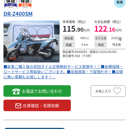
新車
DR-Z400SM
本体価格（税込）
お支払総額（税込）
115
122
.90
.16
万円
万円
400
cc
2026
年
排気量
モデル年
0
km
埼玉県
距離
地域
商品番号:B668985（更新日:2026/08/04）
車台番号:068（下3桁）
■新車ご購入後の初回オイル交換無料サービス実施中！！■各種保険・
ロードサービス等取扱いございます。■高価買取・下取強化中！■店頭
に無い車輌もお探しします！...
お電話でお問い合わせ
お気に入り
在庫確認・見積依頼