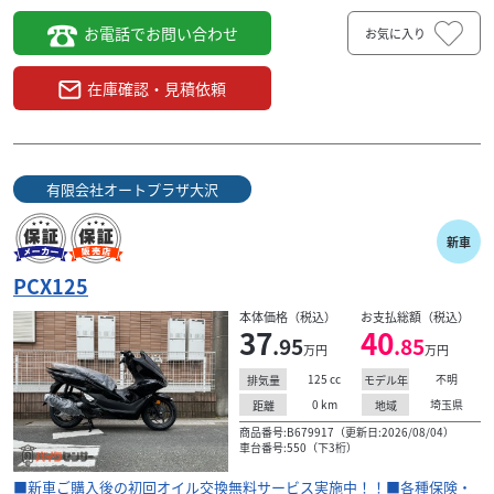
お電話でお問い合わせ
お気に入り
在庫確認・見積依頼
有限会社オートプラザ大沢
新車
PCX125
本体価格（税込）
お支払総額（税込）
37
40
.95
.85
万円
万円
125
cc
不明
排気量
モデル年
0
km
埼玉県
距離
地域
商品番号:B679917（更新日:2026/08/04）
車台番号:550（下3桁）
■新車ご購入後の初回オイル交換無料サービス実施中！！■各種保険・