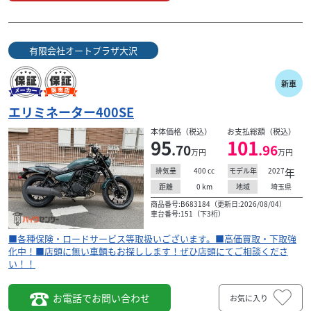
有限会社オートプラザ大沢
新車
エリミネーター400SE
本体価格（税込）
お支払総額（税込）
95
101
.70
.96
万円
万円
400
cc
2027
年
排気量
モデル年
0
km
埼玉県
距離
地域
商品番号:B683184（更新日:2026/08/04）
車台番号:151（下3桁）
■各種保険・ロードサービス等取扱いございます。■高価買取・下取強
化中！■店頭に無い車輌もお探しします！ぜひ店頭にてご相談くださ
い！！
お電話でお問い合わせ
お気に入り