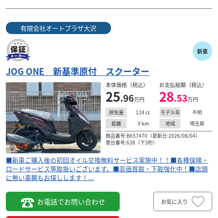
有限会社オートプラザ大沢
新車
JOG ONE 新基準原付 スクーター
本体価格（税込）
お支払総額（税込）
25
28
.96
.53
万円
万円
124
cc
不明
排気量
モデル年
0
km
埼玉県
距離
地域
商品番号:B657470（更新日:2026/08/04）
車台番号:638（下3桁）
■新車ご購入後の初回オイル交換無料サービス実施中！！■各種保険・
ロードサービス等取扱いございます。■高価買取・下取強化中！■店頭
に無い車輌もお探しします！...
お電話でお問い合わせ
お気に入り