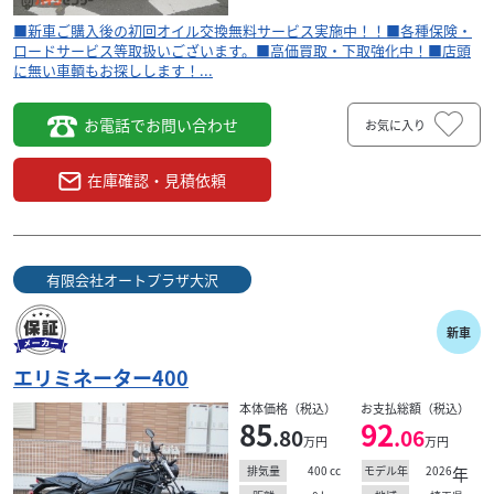
■新車ご購入後の初回オイル交換無料サービス実施中！！■各種保険・
ロードサービス等取扱いございます。■高価買取・下取強化中！■店頭
に無い車輌もお探しします！...
お電話でお問い合わせ
お気に入り
在庫確認・見積依頼
有限会社オートプラザ大沢
新車
エリミネーター400
本体価格（税込）
お支払総額（税込）
85
92
.80
.06
万円
万円
400
cc
2026
年
排気量
モデル年