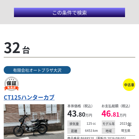
この条件で検索
有限会社オートプラザ大沢
32
台
オートプラザ大沢は日々、埼玉県北本市でオートバイ
のプロショップとして営業しています。オートバイを
通じてひとりひとりのお客様と出来るだけ永いお付き
有限会社オートプラザ大沢
合いが出来...
中古車
CT125ハンターカブ
検索条件でおすすめの車両
本体価格（税込）
お支払総額（税込）
43
46
.80
.81
万円
万円
125
cc
2023
年
排気量
モデル年
6453
km
埼玉県
距離
地域
商品番号:B688520（更新日:2026/08/05）