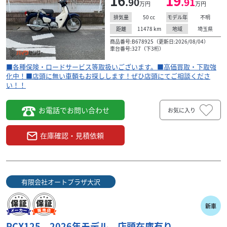
16
19
.90
.91
万円
万円
50
cc
不明
排気量
モデル年
11478
km
埼玉県
距離
地域
商品番号:B678925（更新日:2026/08/04）
車台番号:327（下3桁）
■各種保険・ロードサービス等取扱いございます。■高価買取・下取強
化中！■店頭に無い車輌もお探しします！ぜひ店頭にてご相談くださ
い！！
お電話でお問い合わせ
お気に入り
在庫確認・見積依頼
有限会社オートプラザ大沢
新車
PCX125 2026年モデル 店頭在庫有り