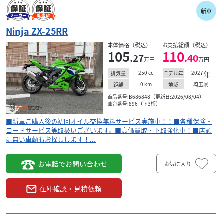
新車
スズキ
有限会社オートプラザ大沢
Ninja ZX-25RR
GIXXER150 ED131 2025年モデル グラススパ...
本体価格（税込）
お支払総額（税込）
35
105
110
.27
.40
.80
万円
本体価格:
万円
万円
（税込）
250
cc
2027
年
排気量
モデル年
■新車ご購入後の初回オイル交換無料サービス実施中！！
■各種保険・ロードサービス等取扱いございます。■高価
0
km
埼玉県
距離
地域
買取・下取強化中！■店頭に無い車輌もお探しします！...
商品番号:B686848（更新日:2026/08/04）
車台番号:896（下3桁）
■新車ご購入後の初回オイル交換無料サービス実施中！！■各種保険・
ロードサービス等取扱いございます。■高価買取・下取強化中！■店頭
に無い車輌もお探しします！...
お電話でお問い合わせ
お気に入り
在庫確認・見積依頼