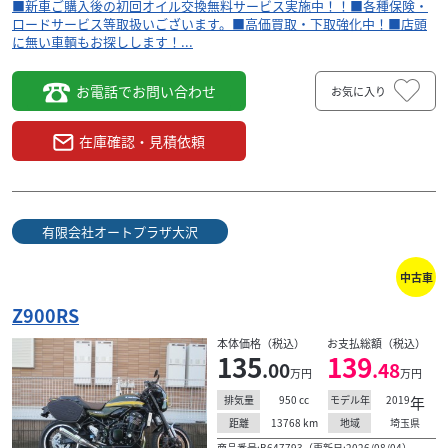
■新車ご購入後の初回オイル交換無料サービス実施中！！■各種保険・
ロードサービス等取扱いございます。■高価買取・下取強化中！■店頭
に無い車輌もお探しします！...
お電話でお問い合わせ
お気に入り
在庫確認・見積依頼
有限会社オートプラザ大沢
中古車
Z900RS
本体価格（税込）
お支払総額（税込）
135
139
.00
.48
万円
万円
950
cc
2019
年
排気量
モデル年
13768
km
埼玉県
距離
地域
商品番号:B647793（更新日:2026/08/04）