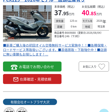
本体価格（税込）
お支払総額（税込）
37
40
.95
.85
万円
万円
125
cc
2026
年
排気量
モデル年
0
km
埼玉県
距離
地域
商品番号:B669888（更新日:2026/08/04）
車台番号:246（下3桁）
■新車ご購入後の初回オイル交換無料サービス実施中！！■各種保険・
ロードサービス等取扱いございます。■高価買取・下取強化中！■店頭
に無い車輌もお探しします！...
お電話でお問い合わせ
お気に入り
在庫確認・見積依頼
有限会社オートプラザ大沢