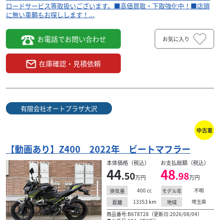
ロードサービス等取扱いございます。■高価買取・下取強化中！■店頭
に無い車輌もお探しします！...
お電話でお問い合わせ
お気に入り
在庫確認・見積依頼
有限会社オートプラザ大沢
中古車
【動画あり】Z400 2022年 ビートマフラー
本体価格（税込）
お支払総額（税込）
44
48
.50
.98
万円
万円
400
cc
不明
排気量
モデル年
13353
km
埼玉県
距離
地域
商品番号:B678728（更新日:2026/08/04）