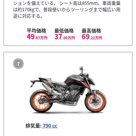
ションを備えている。 シート高は855mm、車両重量
は約170kgで、普段使いからツーリングまで幅広い用
途に対応する。
平均価格
最低価格
最高価格
49
37
69
.67
万円
.00
万円
.21
万円
7
排気量:
790 cc