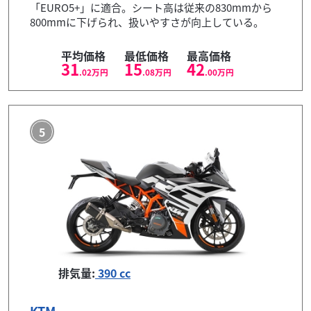
「EURO5+」に適合。シート高は従来の830mmから
800mmに下げられ、扱いやすさが向上している。
平均価格
最低価格
最高価格
31
15
42
.02
万円
.08
万円
.00
万円
5
排気量:
390 cc