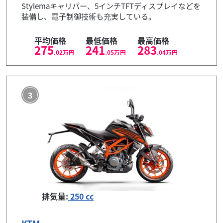
Stylemaキャリパー、5インチTFTディスプレイなどを
装備し、電子制御技術も充実している。
平均価格
最低価格
最高価格
275
241
283
.02
万円
.05
万円
.04
万円
3
排気量:
250 cc