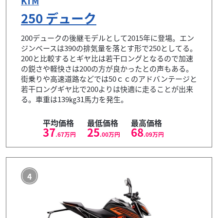
KTM
250 デューク
200デュークの後継モデルとして2015年に登場。エン
ジンベースは390の排気量を落とす形で250としてる。
200と比較するとギヤ比は若干ロングとなるので加速
の鋭さや軽快さは200の方が良かったとの声もある。
街乗りや高速道路などでは50ｃｃのアドバンテージと
若干ロングギヤ比で200よりは快適に走ることが出来
る。車重は139㎏31馬力を発生。
平均価格
最低価格
最高価格
37
25
68
.67
万円
.00
万円
.09
万円
4