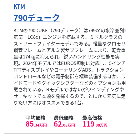
KTM
790デューク
KTMの790DUKE（790デューク）は799ccの水冷並列2
気筒「LC8c」エンジンを搭載する、ミドルクラスの
ストリートファイターモデルである。軽量なクロモリ
鋼管フレームとアルミ製サブフレームにより、乾燥重
量は174kgに抑えられ、鋭いハンドリング性能を実
現。2024年モデルではEURO5規制に対応し、5インチ
TFTディスプレイやコーナリングABS、トラクション
コントロールなどの電子制御を標準装備するほか、ラ
イドモードやクイックシフターなどのオプションも用
意されている。Rモデルではないがワインディングや
サーキットで本領を発揮するので、とにかく元気に走
りたい方にはオススメできる1台。
平均価格
最低価格
最高価格
85
62
119
.34
万円
.08
万円
.08
万円