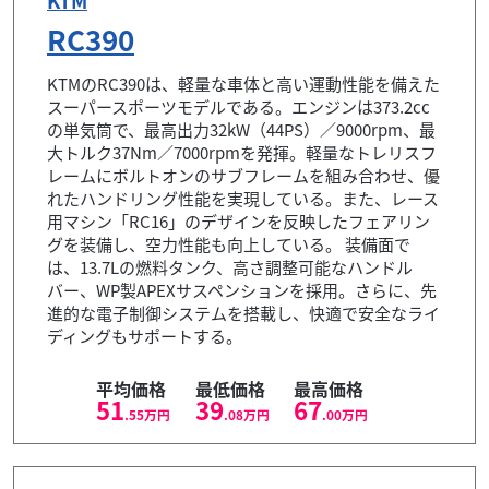
KTM
RC390
KTMのRC390は、軽量な車体と高い運動性能を備えた
スーパースポーツモデルである。エンジンは373.2cc
の単気筒で、最高出力32kW（44PS）／9000rpm、最
大トルク37Nm／7000rpmを発揮。軽量なトレリスフ
レームにボルトオンのサブフレームを組み合わせ、優
れたハンドリング性能を実現している。また、レース
用マシン「RC16」のデザインを反映したフェアリン
グを装備し、空力性能も向上している。 装備面で
は、13.7Lの燃料タンク、高さ調整可能なハンドル
バー、WP製APEXサスペンションを採用。さらに、先
進的な電子制御システムを搭載し、快適で安全なライ
ディングもサポートする。
平均価格
最低価格
最高価格
51
39
67
.55
万円
.08
万円
.00
万円