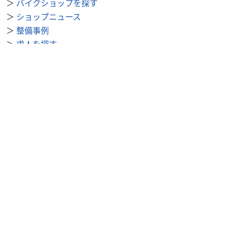
＞
バイクショップを探す
＞
ショップニュース
＞
整備事例
＞
求人を探す
BDSバイクセンサー便利機能
＞
お気に入り
＞
閲覧履歴
＞
検索履歴
公式SNS
＞
Youtube
＞
X
＞
Instagram
BDSバイクセンサーについて
＞
会社概要
＞
利用規約