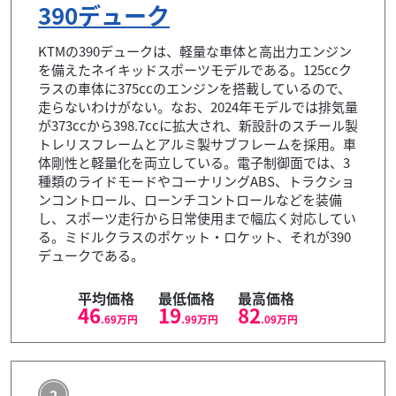
390デューク
KTMの390デュークは、軽量な車体と高出力エンジン
を備えたネイキッドスポーツモデルである。125ccク
ラスの車体に375ccのエンジンを搭載しているので、
走らないわけがない。なお、2024年モデルでは排気量
が373ccから398.7ccに拡大され、新設計のスチール製
トレリスフレームとアルミ製サブフレームを採用。車
体剛性と軽量化を両立している。電子制御面では、3
種類のライドモードやコーナリングABS、トラクショ
ンコントロール、ローンチコントロールなどを装備
し、スポーツ走行から日常使用まで幅広く対応してい
る。ミドルクラスのポケット・ロケット、それが390
デュークである。
平均価格
最低価格
最高価格
46
19
82
.69
万円
.99
万円
.09
万円
2