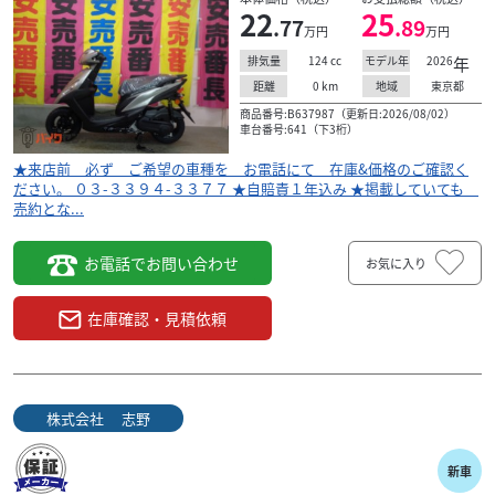
22
25
.77
.89
万円
万円
124
cc
2026
年
排気量
モデル年
0
km
東京都
距離
地域
商品番号:B637987（更新日:2026/08/02）
車台番号:641（下3桁）
★来店前 必ず ご希望の車種を お電話にて 在庫&価格のご確認く
ださい。 ０３-３３９４-３３７７ ★自賠責１年込み ★掲載していても
売約とな...
お電話でお問い合わせ
お気に入り
在庫確認・見積依頼
株式会社 志野
新車