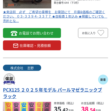
車台番号:644（下3桁）
★来店前 必ず ご希望の車種を お電話にて 在庫&価格のご確認く
ださい。 ０３-３３９４-３３７７ ★自賠責１年込み ★掲載していても
売約とな...
お電話でお問い合わせ
お気に入り
在庫確認・見積依頼
株式会社 志野
新車
PCX125 ２０２５年モデル パールマゼラニックブ
ラック
本体価格（税込）
お支払総額（税込）
35
38
.42
.54
万円
万円