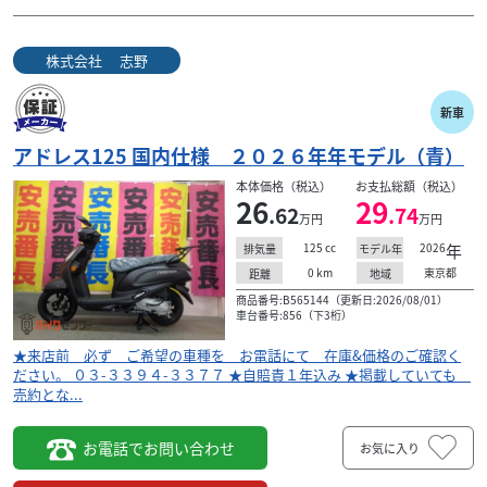
株式会社 志野
新車
アドレス125 国内仕様 ２０２６年年モデル（青）
本体価格（税込）
お支払総額（税込）
26
29
.62
.74
万円
万円
125
cc
2026
年
排気量
モデル年
0
km
東京都
距離
地域
商品番号:B565144（更新日:2026/08/01）
車台番号:856（下3桁）
★来店前 必ず ご希望の車種を お電話にて 在庫&価格のご確認く
ださい。 ０３-３３９４-３３７７ ★自賠責１年込み ★掲載していても
売約とな...
お電話でお問い合わせ
お気に入り