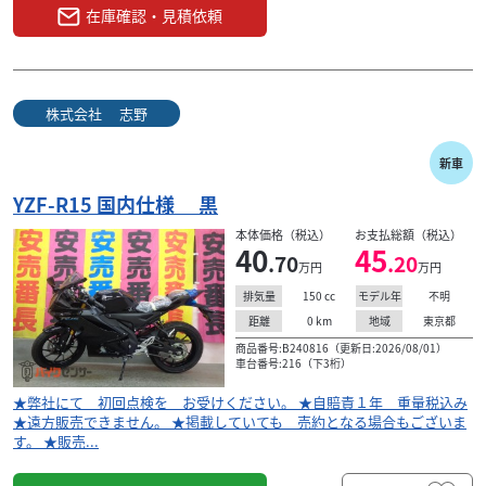
在庫確認・見積依頼
株式会社 志野
新車
YZF-R15 国内仕様 黒
本体価格（税込）
お支払総額（税込）
40
45
.70
.20
万円
万円
150
cc
不明
排気量
モデル年
0
km
東京都
距離
地域
商品番号:B240816（更新日:2026/08/01）
車台番号:216（下3桁）
★弊社にて 初回点検を お受けください。 ★自賠責１年 重量税込み
★遠方販売できません。 ★掲載していても 売約となる場合もございま
す。 ★販売...