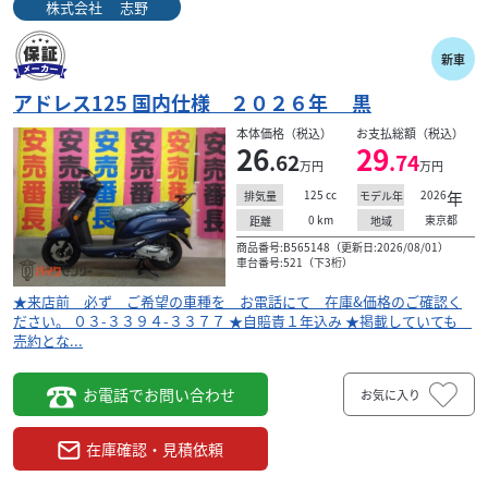
株式会社 志野
新車
アドレス125 国内仕様 ２０２６年 黒
本体価格（税込）
お支払総額（税込）
26
29
.62
.74
万円
万円
125
cc
2026
年
排気量
モデル年
0
km
東京都
距離
地域
商品番号:B565148（更新日:2026/08/01）
車台番号:521（下3桁）
★来店前 必ず ご希望の車種を お電話にて 在庫&価格のご確認く
ださい。 ０３-３３９４-３３７７ ★自賠責１年込み ★掲載していても
売約とな...
お電話でお問い合わせ
お気に入り
在庫確認・見積依頼