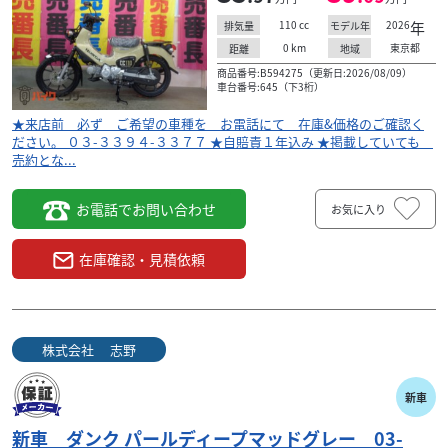
110
cc
2026
年
排気量
モデル年
0
km
東京都
距離
地域
商品番号:B594275（更新日:2026/08/09）
車台番号:645（下3桁）
★来店前 必ず ご希望の車種を お電話にて 在庫&価格のご確認く
ださい。 ０３-３３９４-３３７７ ★自賠責１年込み ★掲載していても
売約とな...
お電話でお問い合わせ
お気に入り
在庫確認・見積依頼
スズキ
株式会社 志野
新車 GIXXER 250 国内仕様 赤 ２０２５年モデル
株式会社 志野
37
.51
万円
本体価格:
（税込）
新車
★来店前 必ず ご希望の車種を お電話にて 在庫&価格
のご確認ください。 ０３-３３９４-３３７７ ★自賠責１
新車 ダンク パールディープマッドグレー 03-