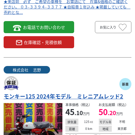
★来店前 必ず ご希望の車種を お電話にて 在庫&価格のご確認く
ださい。 ０３-３３９４-３３７７ ★自賠責１年込み ★掲載していても
売約とな...
お電話でお問い合わせ
お気に入り
在庫確認・見積依頼
株式会社 志野
新車
モンキー125 2024年モデル ミレニアムレッド2
本体価格（税込）
お支払総額（税込）
45
50
.10
.20
万円
万円
125
cc
不明
排気量
モデル年
0
km
東京都
距離
地域