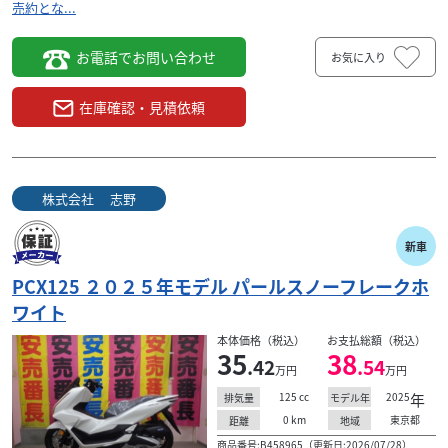
売約とな...
お電話でお問い合わせ
お気に入り
在庫確認・見積依頼
株式会社 志野
新車
PCX125 ２０２５年モデル パールスノーフレークホ
ワイト
本体価格（税込）
お支払総額（税込）
35
38
.42
.54
万円
万円
125
cc
2025
年
排気量
モデル年
0
km
東京都
距離
地域
商品番号:B458965（更新日:2026/07/28）