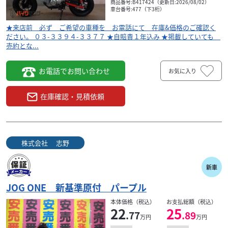
商品番号:B417424（更新日:2026/08/02）
車台番号:477（下3桁）
★来店前 必ず ご希望の車種を お電話にて 在庫&価格のご確認く
ださい。 ０３-３３９４-３３７７ ★自賠責１年込み ★掲載していても
売約とな...
お電話でお問い合わせ
お気に入り
在庫確認・見積依頼
株式会社 志野
新車
JOG ONE 新基準原付 パープル
本体価格（税込）
お支払総額（税込）
22
25
.77
.89
万円
万円