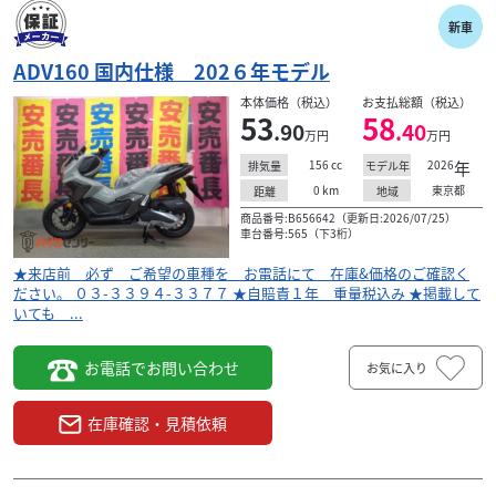
新車
ADV160 国内仕様 202６年モデル
本体価格（税込）
お支払総額（税込）
53
58
.90
.40
万円
万円
156
cc
2026
年
排気量
モデル年
0
km
東京都
距離
地域
商品番号:B656642（更新日:2026/07/25）
車台番号:565（下3桁）
★来店前 必ず ご希望の車種を お電話にて 在庫&価格のご確認く
ださい。 ０３-３３９４-３３７７ ★自賠責１年 重量税込み ★掲載して
いても ...
お電話でお問い合わせ
お気に入り
在庫確認・見積依頼