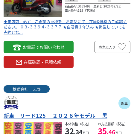
商品番号:B639498（更新日:2026/07/25）
車台番号:655（下3桁）
★来店前 必ず ご希望の車種を お電話にて 在庫&価格のご確認く
ださい。 ０３-３３９４-３３７７ ★自賠責１年込み ★掲載していても
売約とな...
お電話でお問い合わせ
お気に入り
在庫確認・見積依頼
株式会社 志野
新車
新車 リード125 ２０２６年モデル 黒
本体価格（税込）
お支払総額（税込）
32
35
.34
.46
万円
万円