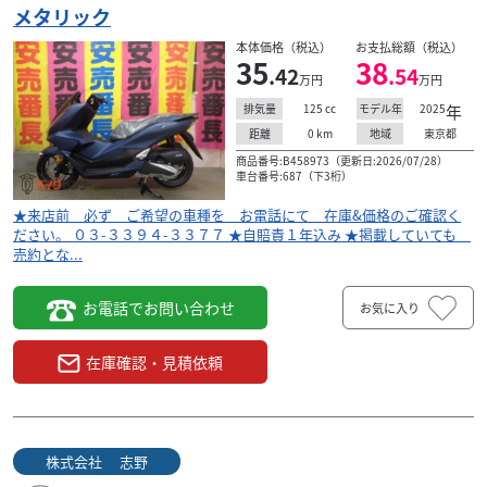
メタリック
本体価格（税込）
お支払総額（税込）
35
38
.42
.54
万円
万円
125
cc
2025
年
排気量
モデル年
0
km
東京都
距離
地域
商品番号:B458973（更新日:2026/07/28）
車台番号:687（下3桁）
★来店前 必ず ご希望の車種を お電話にて 在庫&価格のご確認く
ださい。 ０３-３３９４-３３７７ ★自賠責１年込み ★掲載していても
売約とな...
お電話でお問い合わせ
お気に入り
在庫確認・見積依頼
株式会社 志野