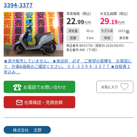
年 重量税込み ★掲載していても ...
3394-3377
本体価格（税込）
お支払総額（税込）
22
29
.99
.19
万円
万円
50
cc
2023
年
排気量
モデル年
0
km
東京都
距離
地域
商品番号:B053738（更新日:2026/08/05）
車台番号:488（下3桁）
★遠方販売していません。 ★来店前 必ず ご希望の車種を お電話に
て 在庫&価格のご確認ください。 ０３-３３９４-３３７７ ★自賠責１
年込み ...
お電話でお問い合わせ
お気に入り
在庫確認・見積依頼
スズキ
株式会社 志野
レッツ 新車
株式会社 志野
17