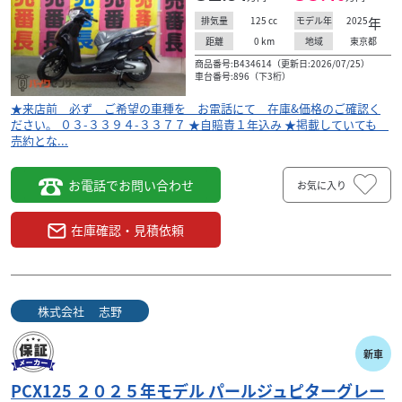
125
cc
2025
年
排気量
モデル年
0
km
東京都
距離
地域
商品番号:B434614（更新日:2026/07/25）
車台番号:896（下3桁）
★来店前 必ず ご希望の車種を お電話にて 在庫&価格のご確認く
ださい。 ０３-３３９４-３３７７ ★自賠責１年込み ★掲載していても
売約とな...
お電話でお問い合わせ
お気に入り
在庫確認・見積依頼
株式会社 志野
新車
PCX125 ２０２５年モデル パールジュピターグレー