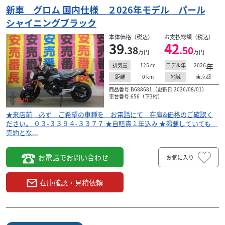
新車 グロム 国内仕様 ２026年モデル パール
シャイニングブラック
本体価格（税込）
お支払総額（税込）
39
42
.38
.50
万円
万円
125
cc
2026
年
排気量
モデル年
0
km
東京都
距離
地域
商品番号:B688681（更新日:2026/08/01）
車台番号:656（下3桁）
★来店前 必ず ご希望の車種を お電話にて 在庫&価格のご確認く
ださい。 ０３-３３９４-３３７７ ★自賠責１年込み ★掲載していても
売約とな...
お電話でお問い合わせ
お気に入り
在庫確認・見積依頼