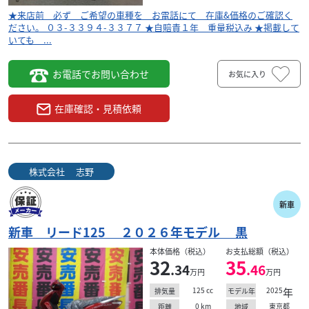
★来店前 必ず ご希望の車種を お電話にて 在庫&価格のご確認く
ださい。 ０３-３３９４-３３７７ ★自賠責１年 重量税込み ★掲載して
いても ...
お電話でお問い合わせ
お気に入り
在庫確認・見積依頼
株式会社 志野
新車
新車 リード125 ２０２６年モデル 黒
本体価格（税込）
お支払総額（税込）
32
35
.34
.46
万円
万円
125
cc
2025
年
排気量
モデル年
0
km
東京都
距離
地域