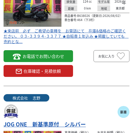
124
cc
2026
年
排気量
モデル年
0
km
東京都
距離
地域
商品番号:B638026（更新日:2026/08/02）
車台番号:464（下3桁）
★来店前 必ず ご希望の車種を お電話にて 在庫&価格のご確認く
ださい。 ０３-３３９４-３３７７ ★自賠責１年込み ★掲載していても
売約とな...
お電話でお問い合わせ
お気に入り
在庫確認・見積依頼
株式会社 志野
新車
JOG ONE 新基準原付 シルバー
本体価格（税込）
お支払総額（税込）