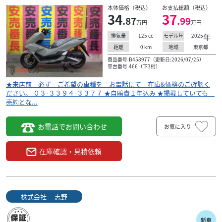
本体価格（税込）
お支払総額（税込）
34
37
.87
.99
万円
万円
125
cc
2025
年
排気量
モデル年
0
km
東京都
距離
地域
商品番号:B458977（更新日:2026/07/25）
車台番号:466（下3桁）
★来店前 必ず ご希望の車種を お電話にて 在庫&価格のご確認く
ださい。 ０３-３３９４-３３７７ ★自賠責１年込み ★掲載していても
売約とな...
お電話でお問い合わせ
お気に入り
在庫確認・見積依頼
株式会社 志野
新車