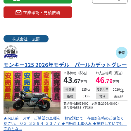
在庫確認・見積依頼
株式会社 志野
新車
モンキー125 2026年モデル パールカデットグレー
本体価格（税込）
お支払総額（税込）
43
46
.67
.79
万円
万円
125
cc
2026
年
排気量
モデル年
0
km
東京都
距離
地域
商品番号:B673002（更新日:2026/08/02）
車台番号:555（下3桁）
★来店前 必ず ご希望の車種を お電話にて 在庫&価格のご確認く
ださい。 ０３-３３９４-３３７７ ★自賠責１年込み ★掲載していても
売約とな...