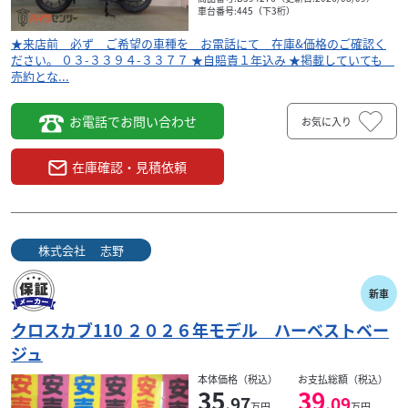
車台番号:445（下3桁）
★来店前 必ず ご希望の車種を お電話にて 在庫&価格のご確認く
ださい。 ０３-３３９４-３３７７ ★自賠責１年込み ★掲載していても
売約とな...
お電話でお問い合わせ
お気に入り
在庫確認・見積依頼
スズキ
野
株式会社 志野
デ
レッツ 新車
株式会社 志野
17
.82
万円
本体価格:
（税込）
新車
庫
★来店前 必ず ご希望の車種を お電話にて 在庫
&価格のご確認ください。 ０３-３３９４-３３７７ ★
クロスカブ110 ２０２６年モデル ハーベストベー
自賠責１年込み ★掲載していても 売約とな...
ジュ
本体価格（税込）
お支払総額（税込）
35
39
.97
.09
万円
万円