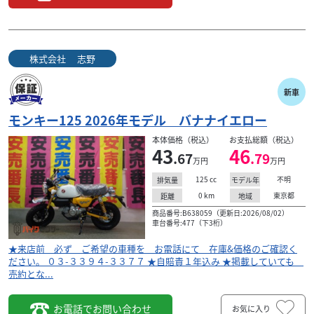
株式会社 志野
ホンダ
株式会社 志野
スーパーカブ50 ハローキティカラー
26
新車
.07
万円
本体価格:
（税込）
モンキー125 2026年モデル バナナイエロー
★来店前 必ず ご希望の車種を お電話にて 在庫&価格
のご確認ください。 ０３-３３９４-３３７７ ★自賠責１年
本体価格（税込）
お支払総額（税込）
43
46
込み ★掲載していても 売約とな...
.67
.79
万円
万円
125
cc
不明
排気量
モデル年
0
km
東京都
距離
地域
商品番号:B638059（更新日:2026/08/02）
車台番号:477（下3桁）
★来店前 必ず ご希望の車種を お電話にて 在庫&価格のご確認く
ださい。 ０３-３３９４-３３７７ ★自賠責１年込み ★掲載していても
売約とな...
お電話でお問い合わせ
お気に入り