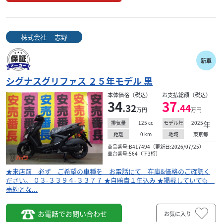
株式会社 志野
新車
シグナスグリファス ２５年モデル 黒
本体価格（税込）
お支払総額（税込）
34
37
.32
.44
万円
万円
125
cc
2025
年
排気量
モデル年
0
km
東京都
距離
地域
商品番号:B417494（更新日:2026/07/25）
車台番号:564（下3桁）
★来店前 必ず ご希望の車種を お電話にて 在庫&価格のご確認く
ださい。 ０３-３３９４-３３７７ ★自賠責１年込み ★掲載していても
売約とな...
お電話でお問い合わせ
お気に入り