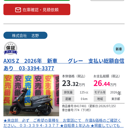
在庫確認・見積依頼
株式会社 志野
新車
AXIS Z 2026年 新車 グレー 支払い総額自信
あり 03-3394-3377
本体価格（税込）
お支払総額（税込）
23
26
.32
.44
万円
万円
125
cc
2026
年
排気量
モデル年
0
km
東京都
距離
地域
商品番号:B417481（更新日:2026/07/25）
車台番号:774（下3桁）
★来店前 必ず ご希望の車種を お電話にて 在庫&価格のご確認く
ださい。 ０３-３３９４-３３７７ ★自賠責１年込み ★掲載していても