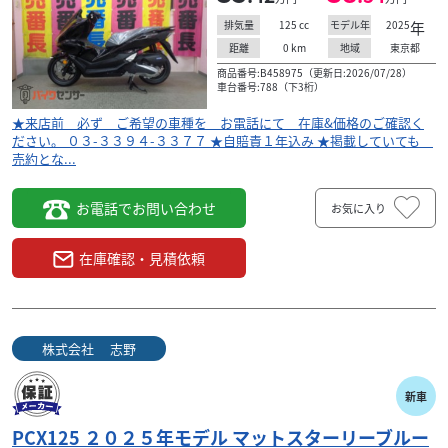
125
cc
2025
年
排気量
モデル年
0
km
東京都
距離
地域
商品番号:B458975（更新日:2026/07/28）
車台番号:788（下3桁）
★来店前 必ず ご希望の車種を お電話にて 在庫&価格のご確認く
ださい。 ０３-３３９４-３３７７ ★自賠責１年込み ★掲載していても
売約とな...
お電話でお問い合わせ
お気に入り
在庫確認・見積依頼
株式会社 志野
新車
PCX125 ２０２５年モデル マットスターリーブルー