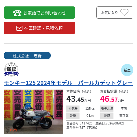
お電話でお問い合わせ
お気に入り
在庫確認・見積依頼
株式会社 志野
新車
モンキー125 2024年モデル パールカデットグレー
本体価格（税込）
お支払総額（税込）
43
46
.45
.57
万円
万円
125
cc
不明
排気量
モデル年
0
km
東京都
距離
地域
商品番号:B417425（更新日:2026/08/02）
車台番号:757（下3桁）