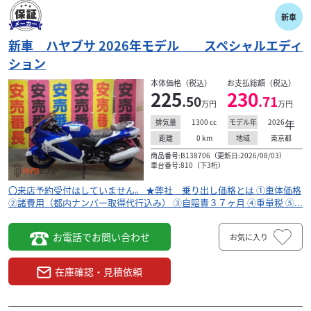
.82
万円
本体価格:
（税込）
新車
★来店前 必ず ご希望の車種を お電話にて 在庫&価格
のご確認ください。 ０３-３３９４-３３７７ ★自賠責１年
新車 ハヤブサ 2026年モデル スペシャルエディ
込み ★掲載していても 売約とな...
ション
本体価格（税込）
お支払総額（税込）
225
230
.50
.71
万円
万円
1300
cc
2026
年
排気量
モデル年
0
km
東京都
距離
地域
商品番号:B138706（更新日:2026/08/03）
車台番号:810（下3桁）
〇来店予約受付はしていません。 ★弊社 乗り出し価格とは ①車体価格
②諸費用（都内ナンバー取得代行込み） ③自賠責３７ヶ月 ④重量税 ⑤...
お電話でお問い合わせ
お気に入り
在庫確認・見積依頼