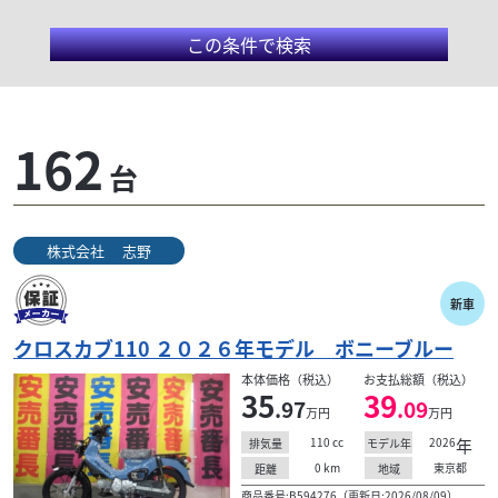
この条件で検索
株式会社 志野
162
台
東京都杉並区のスズキ・ヤマハ・ホンダ・正規代理店
「株式会社 志野（安売り番長）」です。 新車・中古
車販売はもちろん、関東運輸局認証工場完備。車検や
株式会社 志野
整...
新車
クロスカブ110 ２０２６年モデル ボニーブルー
検索条件でおすすめの車両
本体価格（税込）
お支払総額（税込）
35
39
.97
.09
万円
万円
110
cc
2026
年
排気量
モデル年
0
km
東京都
距離
地域
商品番号:B594276（更新日:2026/08/09）