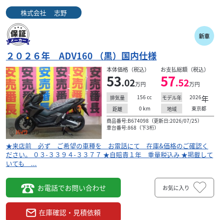
株式会社 志野
新車
２０２６年 ADV160 （黒）国内仕様
本体価格（税込）
お支払総額（税込）
53
57
.02
.52
万円
万円
156
cc
2026
年
排気量
モデル年
0
km
東京都
距離
地域
商品番号:B674098（更新日:2026/07/25）
車台番号:868（下3桁）
★来店前 必ず ご希望の車種を お電話にて 在庫&価格のご確認く
ださい。 ０３-３３９４-３３７７ ★自賠責１年 重量税込み ★掲載して
いても ...
お電話でお問い合わせ
お気に入り
在庫確認・見積依頼