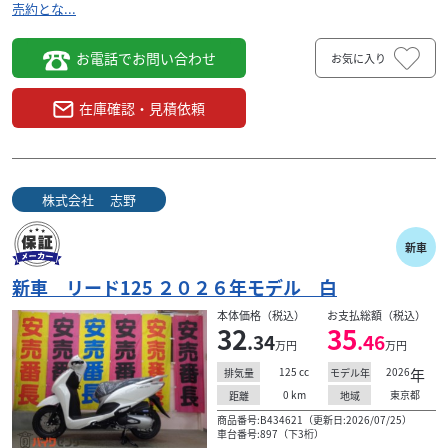
売約とな...
お電話でお問い合わせ
お気に入り
在庫確認・見積依頼
株式会社 志野
新車
新車 リード125 ２０２６年モデル 白
本体価格（税込）
お支払総額（税込）
32
35
.34
.46
万円
万円
125
cc
2026
年
排気量
モデル年
0
km
東京都
距離
地域
商品番号:B434621（更新日:2026/07/25）
車台番号:897（下3桁）