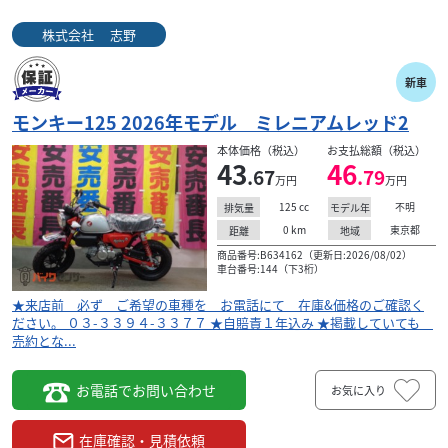
スズキ
株式会社 志野
GSX-S1000GT 2026年モデル
株式会社 志野
142
.12
万円
本体価格:
（税込）
新車
★来店前 必ず ご希望の車種を お電話にて 在庫&価格
モンキー125 2026年モデル ミレニアムレッド2
のご確認ください。 ０３-３３９４-３３７７ ★自賠責３
７ヶ月 重量税込み ★掲載していても ...
本体価格（税込）
お支払総額（税込）
43
46
.67
.79
万円
万円
125
cc
不明
排気量
モデル年
0
km
東京都
距離
地域
商品番号:B634162（更新日:2026/08/02）
車台番号:144（下3桁）
★来店前 必ず ご希望の車種を お電話にて 在庫&価格のご確認く
ださい。 ０３-３３９４-３３７７ ★自賠責１年込み ★掲載していても
売約とな...
お電話でお問い合わせ
お気に入り
在庫確認・見積依頼