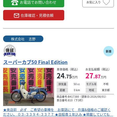
お電話でお問い合わせ
お気に入り
在庫確認・見積依頼
株式会社 志野
新車
スーパーカブ50 Final Edition
本体価格（税込）
お支払総額（税込）
24
27
.75
.87
万円
万円
50
cc
不明
排気量
モデル年
0
km
東京都
距離
地域
商品番号:B417380（更新日:2026/08/01）
車台番号:810（下3桁）
★来店前 必ず ご希望の車種を お電話にて 在庫&価格のご確認く
ださい。 ０３-３３９４-３３７７ ★自賠責１年込み ★掲載していても