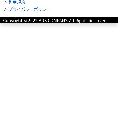
＞
利用規約
＞
プライバシーポリシー
ホンダ
株式会社 志野
Copyright © 2022 BDS COMPANY. All Rights Reserved.
２０２６年 ADV160 （黒）国内仕様
53
.02
万円
本体価格:
（税込）
★来店前 必ず ご希望の車種を お電話にて 在庫&価格
のご確認ください。 ０３-３３９４-３３７７ ★自賠責１
年 重量税込み ★掲載していても ...