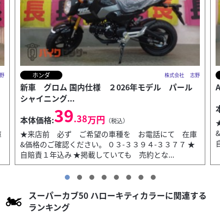
ホンダ
野
株式会社 志野
ADV160 国内仕様 202６年モデル
53
.90
万円
本体価格:
（税込）
★来店前 必ず ご希望の車種を お電話にて 在庫
&価格のご確認ください。 ０３-３３９４-３３７７ ★
庫
自賠責１年 重量税込み ★掲載していても ...
スーパーカブ50 ハローキティカラーに関連する
ランキング