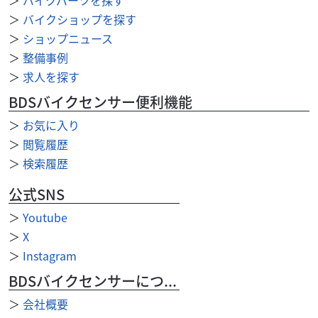
ドブル...
＞
バイクショップを探す
39
＞
ショップニュース
.38
万円
本体価格:
（税込）
＞
整備事例
★来店前 必ず ご希望の車種を お電話にて 在庫&価格
＞
求人を探す
のご確認ください。 ０３-３３９４-３３７７ ★自賠責１年
込み ★掲載していても 売約とな...
BDSバイクセンサー便利機能
＞
お気に入り
＞
閲覧履歴
＞
検索履歴
公式SNS
＞
Youtube
＞
X
＞
Instagram
BDSバイクセンサーについて
＞
会社概要