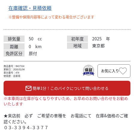
在庫確認・見積依頼
※整備や保険内容等によって変わる場合がございます
排気量
50
cc
初年度
2025
年
地域
東京都
距離
0
km
免許区分
原付
商品番号：B417314
更新日：2026/02/04
お気に入り
車台番号：474
使用歴：自家用
簡単1分！このバイクについて問い合わせる
※本車両は在庫がなくなりやすいため、お早めのお問い合わせをお勧め
いたします
★来店前 必ず ご希望の車種を お電話にて 在庫&価格のご確
認ください。
０３-３３９４-３３７７