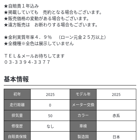
★自賠責１年込み
★掲載していても 売約となる場合もございます。
★販売価格の変動がある場合もございます。
★遠方販売は お断わりする場合もございます。
★金利実質年率４．９％ （ローン元金２５万以上）
★全機種※全色は展示していません
ＴＥＬ＆メールお待ちしてます
０３-３３９４-３３７７
基本情報
初年
モデル年
2025
2025
走行距離
メーター交換
0
排気量
カラー
50
赤系
修復歴
車検
なし
自賠責保険
製造国
日本