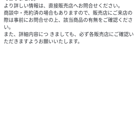
より詳しい情報は、直接販売店へお問合せください。
商談中・売約済の場合もありますので、販売店にご来店の
際は事前にお問合せの上、該当商品の有無をご確認くださ
い。
また、詳細内容につ きましても、必ず各販売店にご確認い
ただきますようお願いいたします。
ホンダ
株式会社 志野
ADV160 国内仕様 202６年モデル
53
.90
万円
本体価格:
（税込）
★来店前 必ず ご希望の車種を お電話にて 在庫&価格