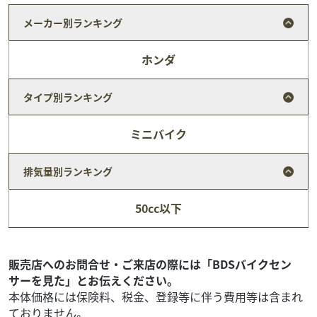
メーカー別ランキング
ホンダ
タイプ別ランキング
ミニバイク
排気量別ランキング
ホンダ
株式会社 志野
新車 グロム 国内仕様 ２026年モデル パールシャイ
50cc以下
ニング...
39
.38
万円
本体価格:
（税込）
★来店前 必ず ご希望の車種を お電話にて 在庫&価格
販売店へのお問合せ・ご来店の際には「BDSバイクセン
のご確認ください。 ０３-３３９４-３３７７ ★自賠責１年
サーを見た」とお伝えください。
込み ★掲載していても 売約とな...
本体価格には保険料、税金、登録等に伴う費用等は含まれ
ておりません。