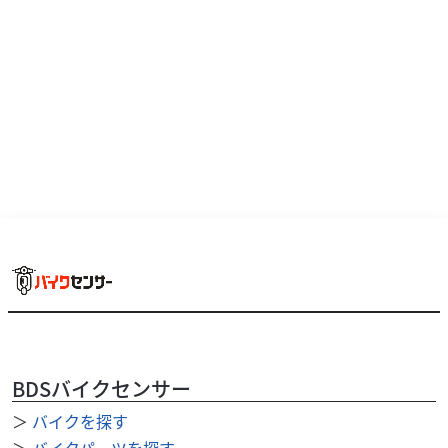
のご確認ください。 ０３-３３９４-３３７７ ★自賠責１
年 重量税込み ★掲載していても ...
BDSバイクセンサー
＞
バイクを探す
ホンダ
株式会社 志野
新車 グロム 国内仕様 ２026年モデル スプレンディ
＞
バイクパーツを探す