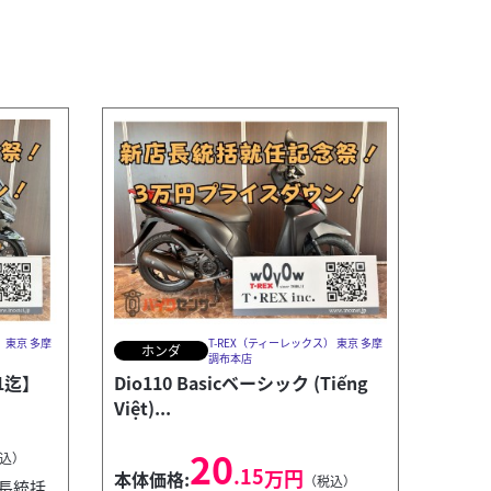
 東京 多摩
T-REX（ティーレックス） 東京 多摩
ホンダ
調布本店
31迄】
Dio110 Basicベーシック (Tiếng
Việt)...
20
込）
.15
万円
本体価格:
（税込）
店長統括