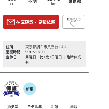
不明
東京都
cc
km
お気に入り
在庫確認・見積依頼
住所
東京都調布市八雲台1-4-4
営業時間
9:30～18:00
定休日
月曜日・第1第3日曜日 ※臨時休業
有
新車
排気量
モデル年
距離
地域