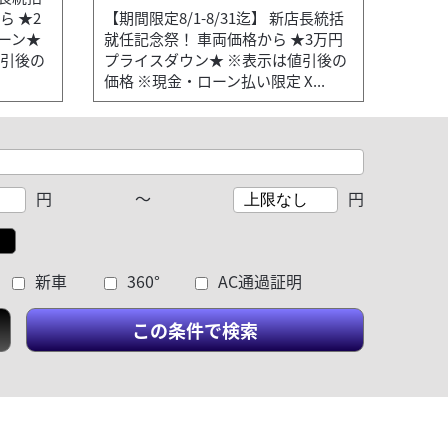
ら ★2
【期間限定8/1-8/31迄】 新店長統括
ーン★
就任記念祭！ 車両価格から ★3万円
値引後の
プライスダウン★ ※表示は値引後の
価格 ※現金・ローン払い限定 X...
円
～
円
新車
360°
AC通過証明
この条件で検索