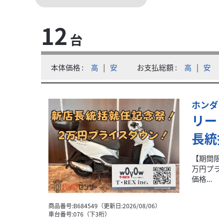
12
ホンダ
台
 東京 多摩 調布本店
Honda Super Cub 50 – Phiên bản...
29
.70
万円
本体価格:
本体価格
高
|
安
お支払総額
高
|
安
（税込）
Vui lòng xem hướng dẫn mua xe bằng tiếng Việt tại
ホンダ
リー
長統
【期間限
万円プ
価格...
商品番号:B684549（更新日:2026/08/06）
車台番号:076（下3桁）