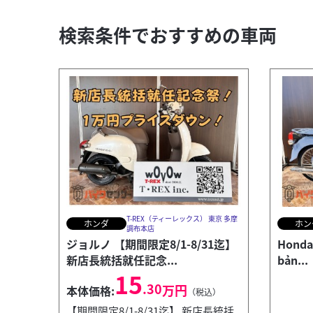
検索条件でおすすめの車両
T-REX（ティーレックス） 東京 多摩
ホンダ
ホン
調布本店
ジョルノ 【期間限定8/1-8/31迄】
Honda 
新店長統括就任記念...
bản...
15
.30
万円
本体価格:
（税込）
【期間限定8/1-8/31迄】 新店長統括