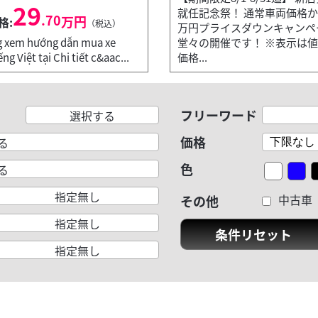
29
就任記念祭！ 通常車両価格か
.70
万円
格:
（税込）
万円プライスダウンキャンペ
ng xem hướng dẫn mua xe
堂々の開催です！ ※表示は
ng Việt tại Chi tiết c&aac...
価格...
フリーワード
選択する
価格
る
色
る
指定無し
中古車
その他
指定無し
条件リセット
指定無し