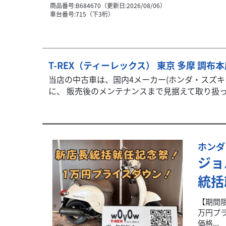
商品番号:B684670（更新日:2026/08/06）
車台番号:715（下3桁）
T-REX（ティーレックス） 東京 多摩 調布
当店の中古車は、国内4メーカー(ホンダ・スズ
に、 販売後のメンテナンスまで見据えて取り扱って
ホンダ
ジョ
統括
【期間限
万円プ
価格...