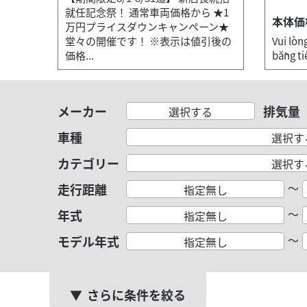
就任記念祭！ 通常車両価格から ★1
本体価
万円プライスダウンキャンペーン★
堂々の開催です！ ※表示は値引後の
Vui lò
価格...
bằng tiế
メーカー
排気量
選択する
車種
選択す
カテゴリー
選択す
～
走行距離
指定無し
～
年式
指定無し
～
モデル年式
指定無し
さらに条件を絞る