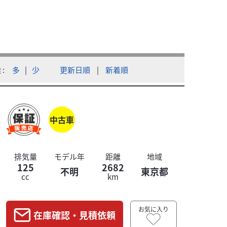
ホンダ
T-REX（ティーレックス） 東京 多摩 調布本店
PCX125
本体価格:
離
多
|
少
更新日順
|
新着順
【期間限定8
中古車
排気量
モデル年
距離
地域
125
2682
不明
東京都
cc
km
お気に入り
在庫確認・見積依頼