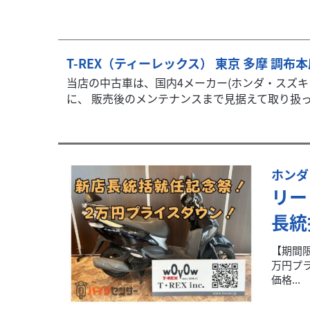
T-REX（ティーレックス） 東京 多摩 調布
当店の中古車は、国内4メーカー(ホンダ・スズ
に、 販売後のメンテナンスまで見据えて取り扱って
ホンダ
リー
長統
【期間限
万円プ
価格...