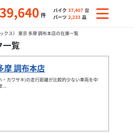
39,640
バイク
37,407
台
件
パーツ
2,233
品
レックス） 東京 多摩 調布本店の在庫一覧
ク一覧
 多摩 調布本店
ハ・カワサキ)の走行距離が比較的少ない車両を中
..