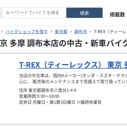
検索
掲載数
バイクショップを探す
東京都
調布市
T-REX（ティー
 東京 多摩 調布本店の中古・新車バイ
T-REX（ティーレックス） 東京
当店の中古車は、国内4メーカー(ホンダ・スズキ・ヤマ
心に、 販売後のメンテナンスまで見据えて取り扱っていま.
住所
東京都
調布市
八雲台1-4-4
営業時間 9:30～18:00
定休日 月曜日・第1第3日曜日 ※臨時休業有