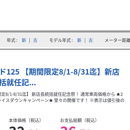
年式
新
|
古
モデル年式
新
|
古
メーター距
 Chi tiết c&aac...
ド125 【期間限定8/1-8/31迄】新店
括就任記...
定8/1-8/31迄】 新店長統括就任記念祭！ 通常車両価格から ★2
ライスダウンキャンペーン★ 堂々の開催です！ ※表示は値引後の
本体価格（税込）
お支払総額（税込）