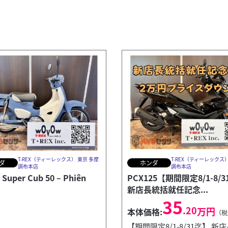
T-REX（ティーレックス） 東京 多摩
T-REX（ティーレックス）
ダ
ホンダ
調布本店
調布本店
Super Cub 50 – Phiên
PCX125【期間限定8/1-8/
新店長統括就任記念...
35
.20
万円
本体価格:
（税
【期間限定8/1-8/31迄】 新