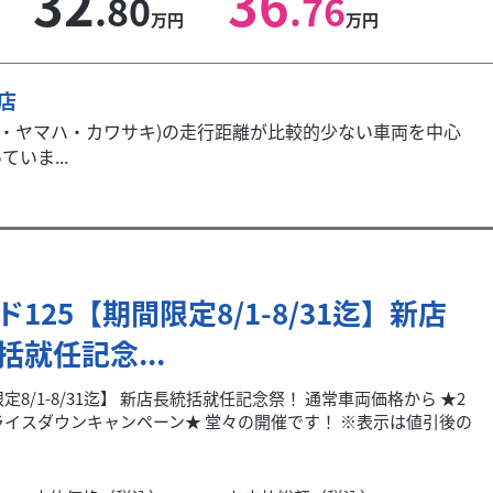
32
36
.80
.76
万円
万円
本店
キ・ヤマハ・カワサキ)の走行距離が比較的少ない車両を中心
いま...
ド125【期間限定8/1-8/31迄】新店
括就任記念...
定8/1-8/31迄】 新店長統括就任記念祭！ 通常車両価格から ★2
ライスダウンキャンペーン★ 堂々の開催です！ ※表示は値引後の