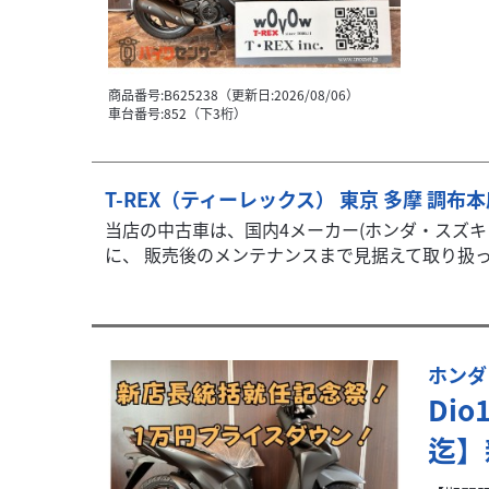
商品番号:B625238（更新日:2026/08/06）
車台番号:852（下3桁）
T-REX（ティーレックス） 東京 多摩 調布
当店の中古車は、国内4メーカー(ホンダ・スズ
に、 販売後のメンテナンスまで見据えて取り扱って
ホンダ
Dio
迄】