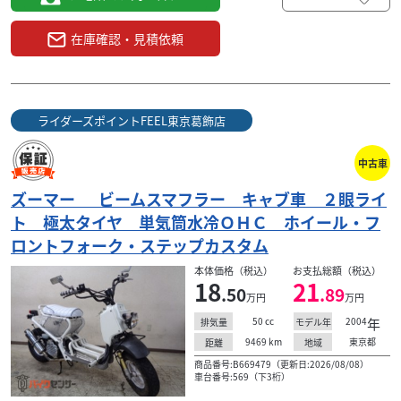
在庫確認・見積依頼
ライダーズポイントFEEL東京葛飾店
中古車
ズーマー ビームスマフラー キャブ車 ２眼ライ
ト 極太タイヤ 単気筒水冷ＯＨＣ ホイール・フ
ロントフォーク・ステップカスタム
本体価格（税込）
お支払総額（税込）
18
21
.50
.89
万円
万円
50
cc
2004
年
排気量
モデル年
9469
km
東京都
距離
地域
商品番号:B669479（更新日:2026/08/08）
車台番号:569（下3桁）