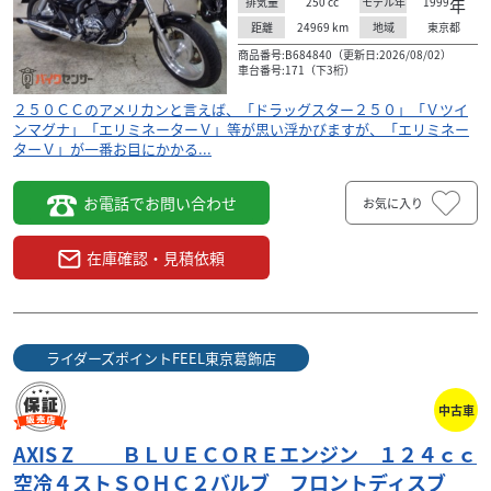
250
cc
1999
年
排気量
モデル年
24969
km
東京都
距離
地域
商品番号:B684840（更新日:2026/08/02）
車台番号:171（下3桁）
２５０ＣＣのアメリカンと言えば、「ドラッグスター２５０」「Ｖツイ
ンマグナ」「エリミネーターＶ」等が思い浮かびますが、「エリミネー
ターＶ」が一番お目にかかる...
お電話でお問い合わせ
お気に入り
在庫確認・見積依頼
ライダーズポイントFEEL東京葛飾店
中古車
AXIS Z ＢＬＵＥＣＯＲＥエンジン １２４ｃｃ
空冷４ストＳＯＨＣ２バルブ フロントディスブ