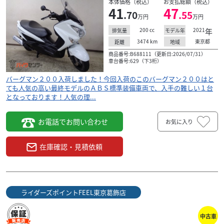
本体価格（税込）
お支払総額（税込）
41
47
.70
.55
万円
万円
200
cc
2021
年
排気量
モデル年
3474
km
東京都
距離
地域
商品番号:B688111（更新日:2026/07/31）
車台番号:629（下3桁）
バーグマン２００入荷しました！今回入荷のこのバーグマン２００はと
ても人気の高い最終モデルのＡＢＳ標準装備車両で、入手の難しい１台
となっております！人気の理...
お電話でお問い合わせ
お気に入り
在庫確認・見積依頼
ライダーズポイントFEEL東京葛飾店
中古車