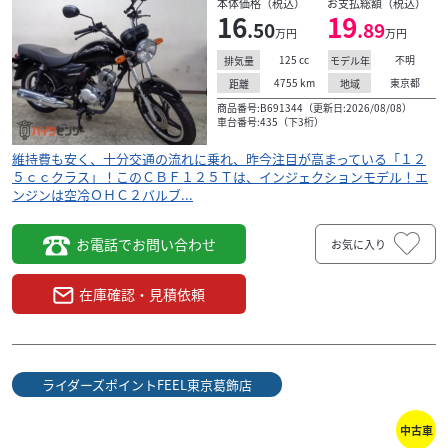
本体価格（税込）
お支払総額（税込）
16
19
.50
.89
万円
万円
125
cc
不明
排気量
モデル年
4755
km
東京都
距離
地域
商品番号:B691344（更新日:2026/08/08）
車台番号:435（下3桁）
維持費も安く、十分交通の流れに乗れ、昨今注目が高まっている「１２
５ｃｃクラス」！このＣＢＦ１２５Ｔは、インジェクションモデル！エ
ンジンは空冷ＯＨＣ２バルブ...
お電話でお問い合わせ
お気に入り
在庫確認・見積依頼
ライダーズポイントFEEL東京葛飾店
中古車