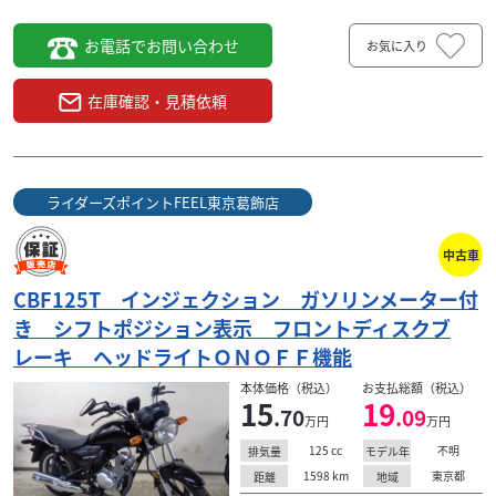
お電話でお問い合わせ
お気に入り
在庫確認・見積依頼
ホンダ
ライダーズポイントFEEL東京葛飾店
CBR250R MC41 オールブラック インジ...
19
.90
万円
本体価格:
ライダーズポイントFEEL東京葛飾店
（税込）
人気のオールブラックのＣＢＲ２５０Ｒ！しかも安心の
ノーマル車です！ＣＢＲ２５０Ｒは、２０１１年に２４９
中古車
ｃｃの水冷４スト単気筒ＤＯＨＣ４バルブエンジンを、ト...
CBF125T インジェクション ガソリンメーター付
き シフトポジション表示 フロントディスクブ
レーキ ヘッドライトＯＮＯＦＦ機能
本体価格（税込）
お支払総額（税込）
15
19
.70
.09
万円
万円
125
cc
不明
排気量
モデル年
1598
km
東京都
距離
地域