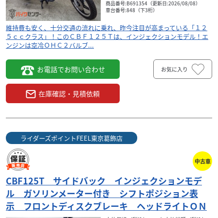
商品番号:B691354（更新日:2026/08/08）
車台番号:848（下3桁）
維持費も安く、十分交通の流れに乗れ、昨今注目が高まっている「１２
５ｃｃクラス」！このＣＢＦ１２５Ｔは、インジェクションモデル！エ
ンジンは空冷ＯＨＣ２バルブ...
お電話でお問い合わせ
お気に入り
ホンダ
ライダーズポイントFEEL東京葛飾店
在庫確認・見積依頼
CGX150 カフェレーサースタイル ＡＢＳ チューブ
レ...
34
.30
万円
本体価格:
（税込）
ライダーズポイントFEEL東京葛飾店
ＣＧＸ１５０は、排気量１４９ｃｃの空冷単気筒エンジン
を、クラシックなデザインの車体に搭載しています！ミッ
中古車
ションは５段リターン式で、前後ともディスクブレーキ...
CBF125T サイドバック インジェクションモデ
ル ガソリンメーター付き シフトポジション表
示 フロントディスクブレーキ ヘッドライトＯＮ