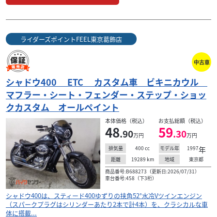
ライダーズポイントFEEL東京葛飾店
中古車
シャドウ400 ETC カスタム車 ビキニカウル
マフラー・シート・フェンダー・ステップ・ショッ
クカスタム オールペイント
本体価格（税込）
お支払総額（税込）
48
59
.90
.30
万円
万円
400
cc
1997
年
排気量
モデル年
19289
km
東京都
距離
地域
商品番号:B688273（更新日:2026/07/31）
車台番号:458（下3桁）
シャドウ400は、スティード400ゆずりの挟角52°水冷Vツインエンジン
（スパークプラグはシリンダーあたり2本で計4本）を、クラシカルな車
体に搭載...