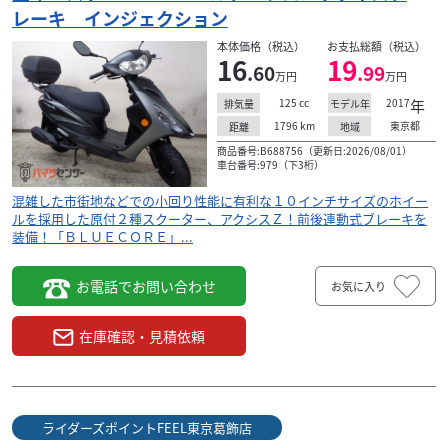
レーキ インジェクション
本体価格（税込）
お支払総額（税込）
16
19
.60
.99
万円
万円
125
cc
2017
年
排気量
モデル年
1796
km
東京都
距離
地域
商品番号:B688756（更新日:2026/08/01）
車台番号:979（下3桁）
混雑した市街地などでの小回り性能に有利な１０インチサイズのホイー
ルを採用した原付２種スクーター、アクシスＺ！前後連動式ブレーキを
装備！「ＢＬＵＥＣＯＲＥ」...
お電話でお問い合わせ
お気に入り
在庫確認・見積依頼
ライダーズポイントFEEL東京葛飾店