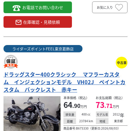
お電話でお問い合わせ
お気に入り
在庫確認・見積依頼
ライダーズポイントFEEL東京葛飾店
中古車
ドラッグスター400クラシック マフラーカスタ
ム インジェクションモデル VH02J ペイントカ
スタム バックレスト 赤キー
本体価格（税込）
お支払総額（税込）
64
73
.90
.71
万円
万円
400
cc
2012
年
排気量
モデル年
23784
km
東京都
距離
地域
商品番号:B675330（更新日:2026/08/03）