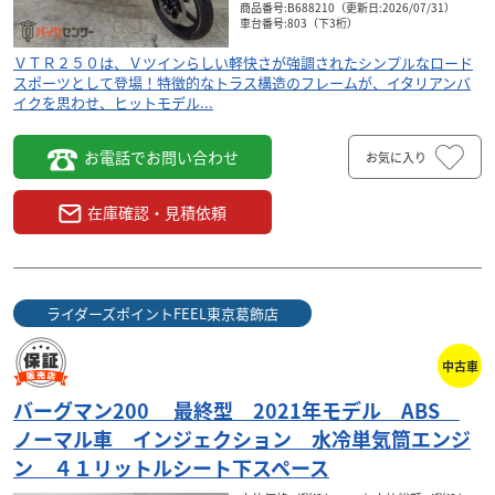
商品番号:B688210（更新日:2026/07/31）
車台番号:803（下3桁）
ＶＴＲ２５０は、Ｖツインらしい軽快さが強調されたシンプルなロード
スポーツとして登場！特徴的なトラス構造のフレームが、イタリアンバ
イクを思わせ、ヒットモデル...
お電話でお問い合わせ
お気に入り
在庫確認・見積依頼
ライダーズポイントFEEL東京葛飾店
中古車
バーグマン200 最終型 2021年モデル ABS
ノーマル車 インジェクション 水冷単気筒エンジ
ン ４１リットルシート下スペース