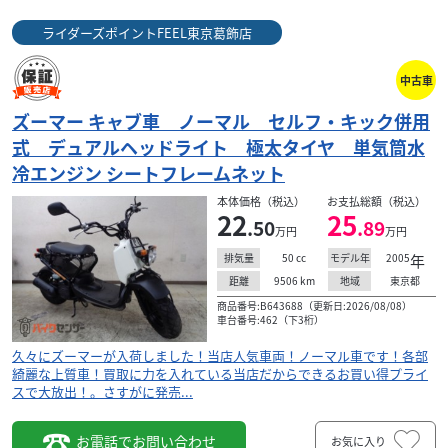
ライダーズポイントFEEL東京葛飾店
中古車
ズーマー キャブ車 ノーマル セルフ・キック併用
式 デュアルヘッドライト 極太タイヤ 単気筒水
冷エンジン シートフレームネット
本体価格（税込）
お支払総額（税込）
22
25
.50
.89
万円
万円
50
cc
2005
年
排気量
モデル年
9506
km
東京都
距離
地域
商品番号:B643688（更新日:2026/08/08）
車台番号:462（下3桁）
久々にズーマーが入荷しました！当店人気車両！ノーマル車です！各部
綺麗な上質車！買取に力を入れている当店だからできるお買い得プライ
スで大放出！。さすがに発売...
お電話でお問い合わせ
お気に入り