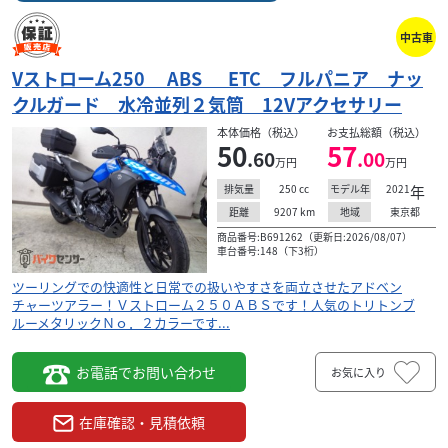
中古車
Vストローム250 ABS ETC フルパニア ナッ
クルガード 水冷並列２気筒 12Vアクセサリー
本体価格（税込）
お支払総額（税込）
50
57
.60
.00
万円
万円
250
cc
2021
年
排気量
モデル年
9207
km
東京都
距離
地域
商品番号:B691262（更新日:2026/08/07）
車台番号:148（下3桁）
ツーリングでの快適性と日常での扱いやすさを両立させたアドベン
チャーツアラー！Ｖストローム２５０ＡＢＳです！人気のトリトンブ
ルーメタリックＮｏ．２カラーです...
お電話でお問い合わせ
お気に入り
在庫確認・見積依頼