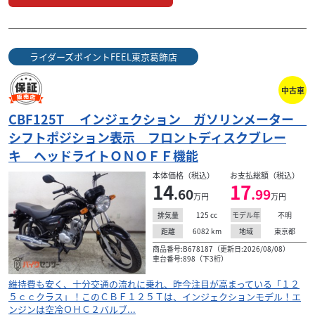
ホンダ
ライダーズポイントFEEL東京葛飾店
ズーマー ビームスマフラー キャブ車 ２眼ライ
ト 極太...
ライダーズポイントFEEL東京葛飾店
18
.50
万円
本体価格:
（税込）
中古車
ビームスマフラー装着のキャブ車です！前後ホイール・フ
ロントフォーク他車流用カスタム！ステップ・タンク・
CBF125T インジェクション ガソリンメーター
シートカスタム！買取に力を入れている当店だからできる...
シフトポジション表示 フロントディスクブレー
キ ヘッドライトＯＮＯＦＦ機能
本体価格（税込）
お支払総額（税込）
14
17
.60
.99
万円
万円
125
cc
不明
排気量
モデル年
6082
km
東京都
距離
地域
商品番号:B678187（更新日:2026/08/08）
車台番号:898（下3桁）
維持費も安く、十分交通の流れに乗れ、昨今注目が高まっている「１２
５ｃｃクラス」！このＣＢＦ１２５Ｔは、インジェクションモデル！エ
ンジンは空冷ＯＨＣ２バルブ...