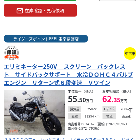
在庫確認・見積依頼
ライダーズポイントFEEL東京葛飾店
中古車
エリミネーター250V スクリーン バックレス
ト サイドバックサポート 水冷ＤＯＨＣ４バルブ
エンジン リターン式６段変速 Ｖツイン
本体価格（税込）
お支払総額（税込）
55
62
.50
.35
万円
万円
250
cc
2006
年
排気量
モデル年
11294
km
東京都
距離
地域
商品番号:B634167（更新日:2026/08/02）
車台番号:572（下3桁）
２５０ＣＣのアメリカンと言えば、「ドラッグスター２５０」「Ｖツイ