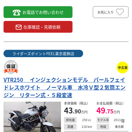
お電話でお問い合わせ
お気に入り
在庫確認・見積依頼
ライダーズポイントFEEL東京葛飾店
中古車
VTR250 インジェクションモデル パールフェイ
ドレスホワイト ノーマル車 水冷Ｖ型２気筒エン
ジン リターン式・５段変速
本体価格（税込）
お支払総額（税込）
43
49
.90
.75
万円
万円
250
cc
2013
年
排気量
モデル年
218
km
東京都
距離
地域