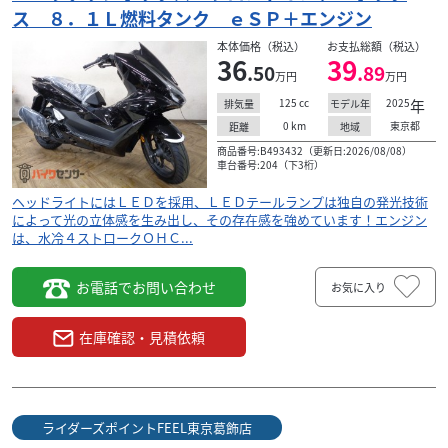
ス ８．１Ｌ燃料タンク ｅＳＰ＋エンジン
本体価格（税込）
お支払総額（税込）
36
39
.50
.89
万円
万円
125
cc
2025
年
排気量
モデル年
0
km
東京都
距離
地域
商品番号:B493432（更新日:2026/08/08）
車台番号:204（下3桁）
ヘッドライトにはＬＥＤを採用、ＬＥＤテールランプは独自の発光技術
によって光の立体感を生み出し、その存在感を強めています！エンジン
は、水冷４ストロークＯＨＣ...
お電話でお問い合わせ
お気に入り
在庫確認・見積依頼
ホンダ
ライダーズポイントFEEL東京葛飾店
シャドウ400スラッシャー 水冷ＶツインＯＨＣ３バル
ブエ...
ライダーズポイントFEEL東京葛飾店