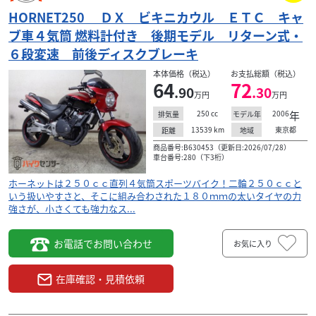
HORNET250 ＤＸ ビキニカウル ＥＴＣ キャ
ブ車４気筒 燃料計付き 後期モデル リターン式・
６段変速 前後ディスクブレーキ
本体価格（税込）
お支払総額（税込）
64
72
.90
.30
万円
万円
250
cc
2006
年
排気量
モデル年
13539
km
東京都
距離
地域
商品番号:B630453（更新日:2026/07/28）
車台番号:280（下3桁）
ホーネットは２５０ｃｃ直列４気筒スポーツバイク！二輪２５０ｃｃと
いう扱いやすさと、そこに組み合わされた１８０ｍｍの太いタイヤの力
強さが、小さくても強力なス...
お電話でお問い合わせ
お気に入り
在庫確認・見積依頼