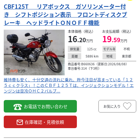
CBF125T リアボックス ガソリンメーター付
き シフトポジション表示 フロントディスクブ
レーキ ヘッドライトＯＮＯＦＦ機能
本体価格（税込）
お支払総額（税込）
16
19
.20
.59
万円
万円
125
cc
不明
排気量
モデル年
5886
km
東京都
距離
地域
商品番号:B660636（更新日:2026/08/08）
車台番号:314（下3桁）
維持費も安く、十分交通の流れに乗れ、昨今注目が高まっている「１２
５ｃｃクラス」！このＣＢＦ１２５Ｔは、インジェクションモデル！エ
ンジンは空冷ＯＨＣ２バルブ...
お電話でお問い合わせ
お気に入り
在庫確認・見積依頼