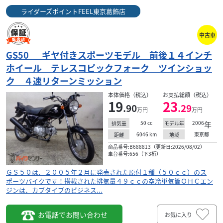
ライダーズポイントFEEL東京葛飾店
中古車
GS50 ギヤ付きスポーツモデル 前後１４インチ
ホイール テレスコピックフォーク ツインショッ
ク ４速リターンミッション
本体価格（税込）
お支払総額（税込）
19
23
.90
.29
万円
万円
50
cc
2006
年
排気量
モデル年
6046
km
東京都
距離
地域
商品番号:B688813（更新日:2026/08/02）
車台番号:656（下3桁）
ＧＳ５０は、２００５年２月に発売された原付１種（５０ｃｃ）のス
ポーツバイクです！搭載された排気量４９ｃｃの空冷単気筒ＯＨＣエン
ジンは、カブタイプのビジネス...
お電話でお問い合わせ
お気に入り