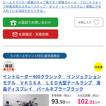
ビームスマフラー装着のキャブ車です！前後ホイール・フロントフォー
ク他車流用カスタム！ステップ・タンク・シートカスタム！買取に力を
入れている当店だからできる...
お電話でお問い合わせ
お気に入り
在庫確認・見積依頼
ライダーズポイントFEEL東京葛飾店
中古車
イントルーダー400クラシック インジェクション
モデル ＶＫ５６Ａ ＬＥＤ大型テールランプ 液
晶ディスプレイ パールネブラーブラック
本体価格（税込）
お支払総額（税込）
93
102
.50
.31
万円
万円