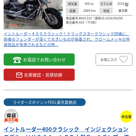
400
cc
2010
年
排気量
モデル年
2889
km
東京都
距離
地域
商品番号:B691310（更新日:2026/08/08）
車台番号:459（下3桁）
イントルーダー４００クラシック！ドラッグスタークラシック同様に、
前後のフェンダーが深くて大きいものが装着され、クロームメッキの外
装部品が多用されるなどの特...
お電話でお問い合わせ
お気に入り
在庫確認・見積依頼
ライダーズポイントFEEL東京葛飾店
中古車
イントルーダー400クラシック インジェクション