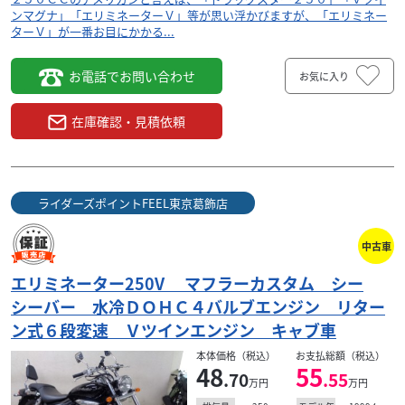
ンマグナ」「エリミネーターＶ」等が思い浮かびますが、「エリミネー
ターＶ」が一番お目にかかる...
お電話でお問い合わせ
お気に入り
在庫確認・見積依頼
ライダーズポイントFEEL東京葛飾店
中古車
エリミネーター250V マフラーカスタム シー
シーバー 水冷ＤＯＨＣ４バルブエンジン リター
ン式６段変速 Ｖツインエンジン キャブ車
本体価格（税込）
お支払総額（税込）
48
55
.70
.55
万円
万円