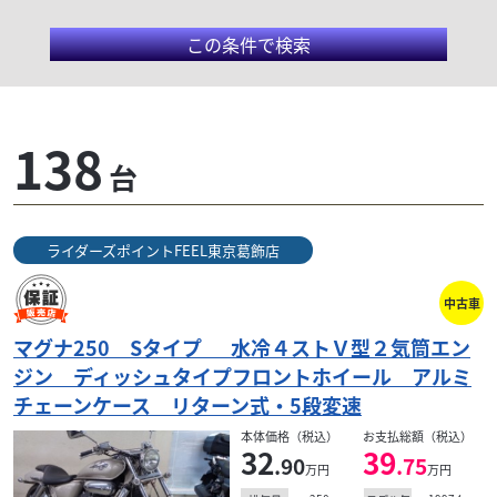
この条件で検索
ライダーズポイントFEEL東京
138
台
葛飾店
ライダーズポイントFEEL（フィール）葛飾店は、
ライダーズポイントFEEL東京葛飾店
50ccからリッターバイクまで、低走行車・上質車をメ
インに常時1５0台展示しています！二輪品質評価者資
格を...
中古車
マグナ250 Sタイプ 水冷４ストＶ型２気筒エン
ジン ディッシュタイプフロントホイール アルミ
検索条件でおすすめの車両
チェーンケース リターン式・5段変速
本体価格（税込）
お支払総額（税込）
32
39
.90
.75
万円
万円