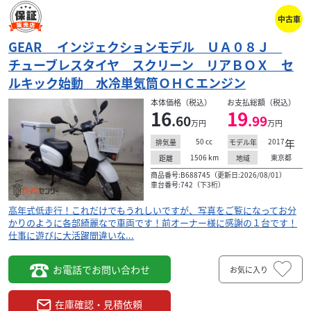
中古車
GEAR インジェクションモデル ＵＡ０８Ｊ
チューブレスタイヤ スクリーン リアＢＯＸ セ
ルキック始動 水冷単気筒ＯＨＣエンジン
本体価格（税込）
お支払総額（税込）
16
19
.60
.99
万円
万円
50
cc
2017
年
排気量
モデル年
1506
km
東京都
距離
地域
商品番号:B688745（更新日:2026/08/01）
車台番号:742（下3桁）
高年式低走行！これだけでもうれしいですが、写真をご覧になってお分
かりのように各部綺麗なで車両です！前オーナー様に感謝の１台です！
仕事に遊びに大活躍間違いな...
お電話でお問い合わせ
お気に入り
在庫確認・見積依頼