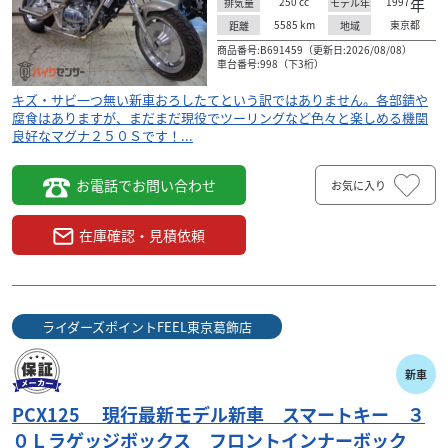
250
cc
1997
年
排気量
モデル年
5585
km
東京都
距離
地域
商品番号:B691459（更新日:2026/08/08）
車台番号:998（下3桁）
キズ・サビ一つ無い新車おろしたてという訳ではありません。各部錆や
腐食はありますが、まだまだ現役でツーリングなど色々と楽しめる機関
良好なマグナ２５０Ｓです！...
お電話でお問い合わせ
お気に入り
在庫確認・見積依頼
ホンダ
店
ライダーズポイントFEEL東京葛飾店
ズーマー ビームスマフラー キャブ車 ２眼ラ
イト 極太...
18
ライダーズポイントFEEL東京葛飾店
.50
万円
本体価格:
（税込）
に
ビームスマフラー装着のキャブ車です！前後ホイー
新車
０
ル・フロントフォーク他車流用カスタム！ステップ・
PCX125 現行最新モデル新車 スマートキー ３
タンク・シートカスタム！買取に力を入れている当店
だからできる...
０Ｌラゲッジボックス フロントインナーボック