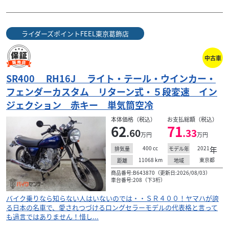
ライダーズポイントFEEL東京葛飾店
中古車
SR400 RH16J ライト・テール・ウインカー・
フェンダーカスタム リターン式・５段変速 イン
ジェクション 赤キー 単気筒空冷
本体価格（税込）
お支払総額（税込）
62
71
.60
.33
万円
万円
400
cc
2021
年
排気量
モデル年
11068
km
東京都
距離
地域
商品番号:B643870（更新日:2026/08/03）
車台番号:208（下3桁）
バイク乗りなら知らない人はいないのでは・・ＳＲ４００！ヤマハが誇
る日本の名車で、愛されつづけるロングセラーモデルの代表格と言って
も過言ではありません！惜し...