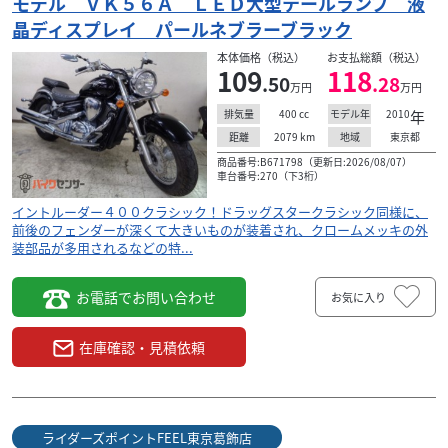
モデル ＶＫ５６Ａ ＬＥＤ大型テールランプ 液
晶ディスプレイ パールネブラーブラック
本体価格（税込）
お支払総額（税込）
109
118
.50
.28
万円
万円
400
cc
2010
年
排気量
モデル年
2079
km
東京都
距離
地域
商品番号:B671798（更新日:2026/08/07）
車台番号:270（下3桁）
イントルーダー４００クラシック！ドラッグスタークラシック同様に、
前後のフェンダーが深くて大きいものが装着され、クロームメッキの外
装部品が多用されるなどの特...
お電話でお問い合わせ
お気に入り
在庫確認・見積依頼
ライダーズポイントFEEL東京葛飾店