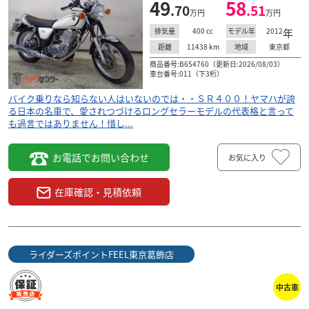
49
58
.70
.51
万円
万円
400
cc
2012
年
排気量
モデル年
11438
km
東京都
距離
地域
商品番号:B654760（更新日:2026/08/03）
車台番号:011（下3桁）
バイク乗りなら知らない人はいないのでは・・ＳＲ４００！ヤマハが誇
る日本の名車で、愛されつづけるロングセラーモデルの代表格と言って
も過言ではありません！惜し...
お電話でお問い合わせ
お気に入り
在庫確認・見積依頼
ライダーズポイントFEEL東京葛飾店
中古車