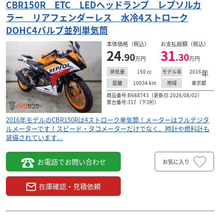
CBR150R ETC LEDヘッドランプ レプソルカ
ラー リアフェンダーレス 水冷4ストローク
DOHC4バルブ並列単気筒
本体価格（税込）
お支払総額（税込）
24
31
.90
.30
万円
万円
150
cc
2016
年
排気量
モデル年
10034
km
東京都
距離
地域
商品番号:B688743（更新日:2026/08/02）
車台番号:317（下3桁）
2016年モデルのCBR150Rは4ストローク単気筒！メーターはフルデジタ
ルメーターです！スピード・タコメーターだけでなく、時計や燃料計も
装備されています...
お電話でお問い合わせ
お気に入り
在庫確認・見積依頼