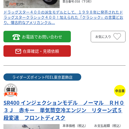
車台番号:058（下3桁）
ドラッグスター４００の派生モデルとして、１９９８年に発売されたド
ラッグスタークラシック４００！加えられた「クラシック」の言葉どお
り、懐古的なアメリカンクル...
お電話でお問い合わせ
お気に入り
在庫確認・見積依頼
ライダーズポイントFEEL東京葛飾店
中古車
SR400 インジェクションモデル ノーマル ＲＨ０
３Ｊ 赤キー 単気筒空冷エンジン リターン式５
段変速 フロントディスク
本体価格（税込）
お支払総額（税込）