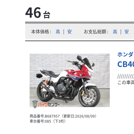
46
台
カワサキ
バイク館甲府店
Z900RS
本体価格
高
|
安
お支払総額
高
|
安
132
.99
万円
本体価格:
（税込）
ーナー転倒
ホンダ
/////////////////////////////通称
CB4
//////
この車両
商品番号:B687957（更新日:2026/08/09）
車台番号:085（下3桁）