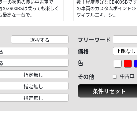
ラーの状態の良い中古車で
数！程度良好なCB400SBで
のZ900RSは乗っても楽しく
の車両のカスタムポイント≫
最高な一台で...
ワキフルエキ、シ...
フリーワード
選択する
価格
る
色
る
指定無し
中古車
その他
指定無し
条件リセット
指定無し