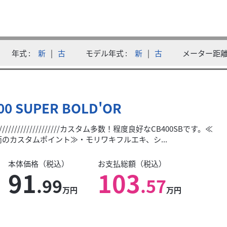
年式
新
|
古
モデル年式
新
|
古
メーター距
タイガーカラーの状態の良い中古車です。人気のZ900RSは乗っても楽しく眺めても最
00 SUPER BOLD'OR
///////////////////////カスタム多数！程度良好なCB400SBです。≪
のカスタムポイント≫・モリワキフルエキ、シ...
本体価格（税込）
お支払総額（税込）
91
103
.99
.57
万円
万円