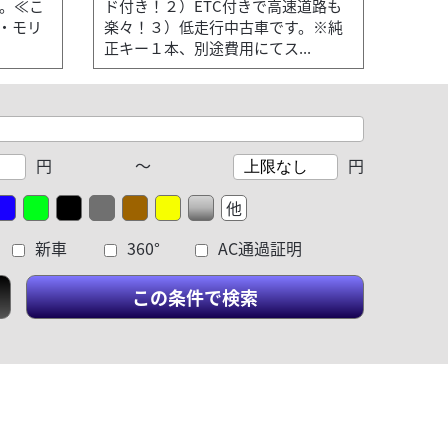
す。≪こ
ド付き！２）ETC付きで高速道路も
・モリ
楽々！３）低走行中古車です。※純
正キー１本、別途費用にてス...
円
～
円
他
新車
360°
AC通過証明
この条件で検索