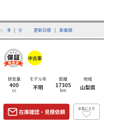
ホンダ
バイク館甲府店
CB400 SU
離
多
|
少
更新日順
|
新着順
本体価格:
高な一台で...
///////
中古車
排気量
モデル年
距離
地域
400
17305
不明
山梨県
cc
km
お気に入り
在庫確認・見積依頼