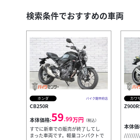
検索条件でおすすめの車両
ホンダ
カワ
バイク館甲府店
CB250R
Z900R
59
.99
万円
本体価格:
（税込）
本体価
すでに新車での販売が終了してし
まった車両です。軽量コンパクトで
///////