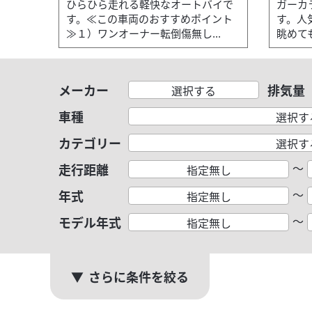
ひらひら走れる軽快なオートバイで
ガーカ
す。≪この車両のおすすめポイント
す。人気
≫１）ワンオーナー転倒傷無し...
眺めても
メーカー
排気量
選択する
車種
選択す
カテゴリー
選択す
～
走行距離
指定無し
～
年式
指定無し
～
モデル年式
指定無し
さらに条件を絞る