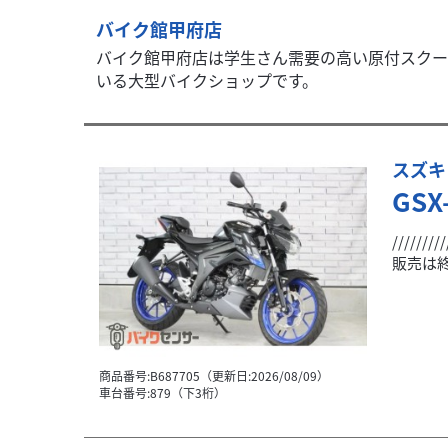
バイク館甲府店
バイク館甲府店は学生さん需要の高い原付スクー
いる大型バイクショップです。
スズキ
GSX
/////
販売は終
商品番号:B687705（更新日:2026/08/09）
車台番号:879（下3桁）