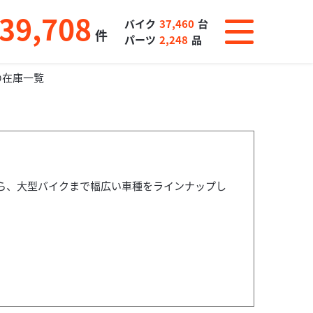
39,708
バイク
37,460
台
件
パーツ
2,248
品
の在庫一覧
ら、大型バイクまで幅広い車種をラインナップし