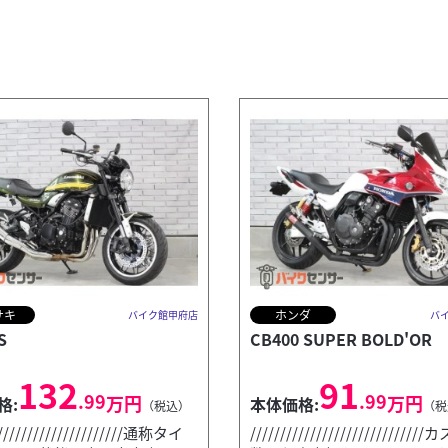
サキ
ホンダ
バイク館甲府店
バ
S
CB400 SUPER BOLD'OR
132
91
.99
.99
万円
万円
格:
本体価格:
（税込）
（税
//////////////////////通称タイ
///////////////////////////