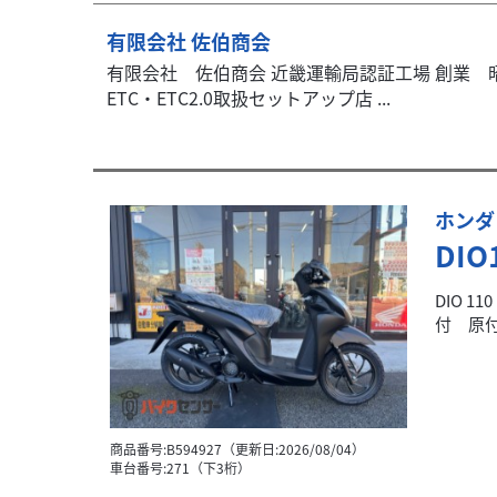
有限会社 佐伯商会
有限会社 佐伯商会 近畿運輸局認証工場 創業 昭
ETC・ETC2.0取扱セットアップ店 ...
ホンダ
DI
DIO 
付 原付
商品番号:B594927（更新日:2026/08/04）
車台番号:271（下3桁）