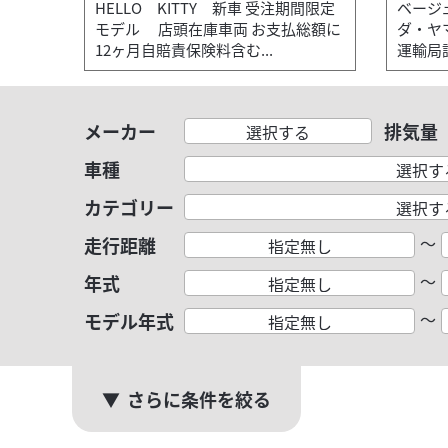
HELLO KITTY 新車 受注期間限定
ベージ
モデル 店頭在庫車両 お支払総額に
ダ・ヤ
12ヶ月自賠責保険料含む...
運輸局認
メーカー
排気量
選択する
車種
選択す
カテゴリー
選択す
～
走行距離
指定無し
～
年式
指定無し
～
モデル年式
指定無し
さらに条件を絞る