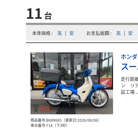
11
台
ホンダ
有限会社 佐伯商会
クロスカブ110 新車 ABS FI車
本体価格
高
|
安
お支払総額
高
|
安
39
.19
万円
本体価格:
（税込）
クロスカブ110 新車 ハーベストベージュ 新車メ
ホンダ
スー
走行距離
ン リ
証工場 ..
商品番号:B689665（更新日:2026/08/06）
車台番号:714（下3桁）