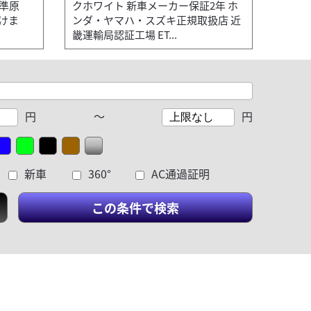
準原
クホワイト 新車メーカー保証2年 ホ
けま
ンダ・ヤマハ・スズキ正規取扱店 近
畿運輸局認証工場 ET...
円
～
円
新車
360°
AC通過証明
この条件で検索