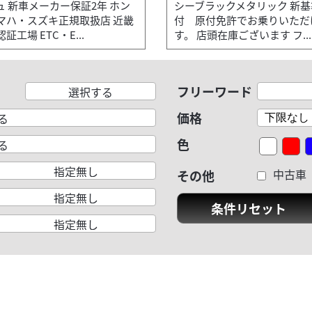
ュ 新車メーカー保証2年 ホン
シーブラックメタリック 新基
マハ・スズキ正規取扱店 近畿
付 原付免許でお乗りいただ
証工場 ETC・E...
す。 店頭在庫ございます フ...
フリーワード
選択する
価格
る
色
る
指定無し
中古車
その他
指定無し
条件リセット
指定無し