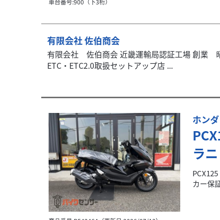
車台番号:900（下3桁）
有限会社 佐伯商会
有限会社 佐伯商会 近畿運輸局認証工場 創業 昭
ETC・ETC2.0取扱セットアップ店 ...
ホンダ
PC
ラニ
PCX1
カー保証