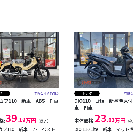
ダ
ホンダ
有限会社 佐伯商会
有限会
カブ110 新車 ABS FI車
DIO110 Lite 新基準原
車 FI車
39
23
.19
.03
万円
万円
格:
本体価格:
（税込）
（税
カブ110 新車 ハーベスト
DIO 110 Lite 新車 マッ