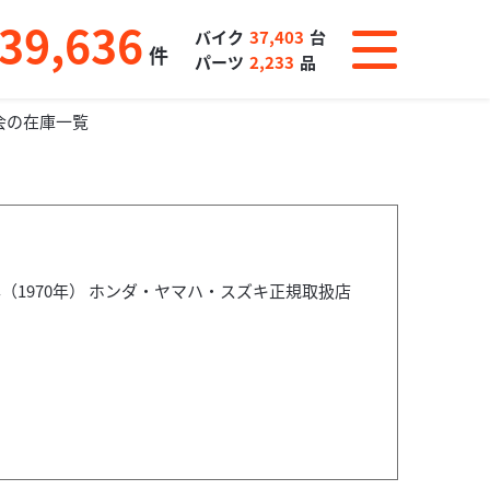
39,636
バイク
37,403
台
件
パーツ
2,233
品
会の在庫一覧
（1970年） ホンダ・ヤマハ・スズキ正規取扱店