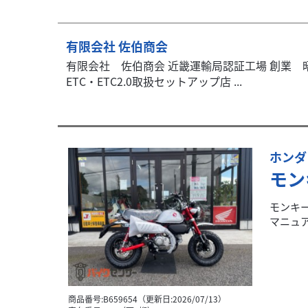
有限会社 佐伯商会
有限会社 佐伯商会 近畿運輸局認証工場 創業 昭
ETC・ETC2.0取扱セットアップ店 ...
ホンダ
モン
モンキー
マニュア
商品番号:B659654（更新日:2026/07/13）