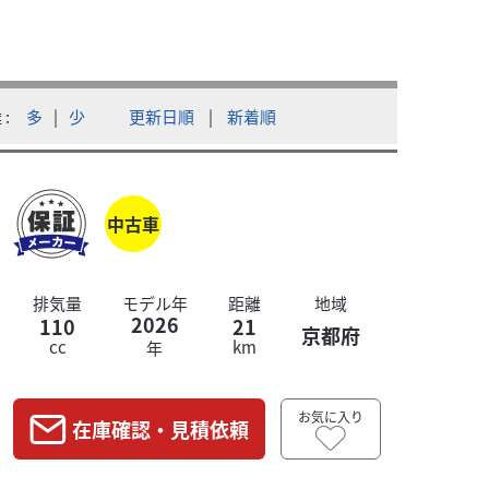
ホンダ
有限会社 佐伯商会
DIO110
離
多
|
少
更新日順
|
新着順
本体価格:
 ETC・E...
DIO 1
中古車
排気量
モデル年
距離
地域
2026
110
21
京都府
cc
km
年
お気に入り
在庫確認・見積依頼