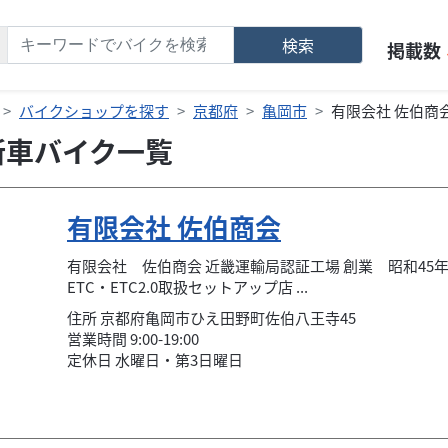
検索
掲載数
バイクショップを探す
京都府
亀岡市
有限会社 佐伯商
新車バイク一覧
有限会社 佐伯商会
有限会社 佐伯商会 近畿運輸局認証工場 創業 昭和45年
ETC・ETC2.0取扱セットアップ店 ...
住所
京都府
亀岡市
ひえ田野町佐伯八王寺45
営業時間 9:00-19:00
定休日 水曜日・第3日曜日