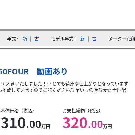
グリップ 社外...
年式
新
|
古
モデル年式
新
|
古
メーター距
HO1J、キャブ車コンディション良好です〇 旧車以外の取り扱いもあり
750FOUR 動画あり
0Four入荷いたしました！☆ とても綺麗な仕上がりとなっています
も掲載していますのでご覧ください♬ 早いもの勝ち★☆ 全国配
本体価格（税込）
お支払総額（税込）
310
320
.00
.00
万円
万円