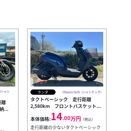
ch（シャシ
ホンダ
Chassis tech（シャシテック）
タクトベーシック 走行距離
距離
2,580km フロントバスケット...
...
14
.00
万円
本体価格:
（税込）
走行距離の少ないタクトベーシック