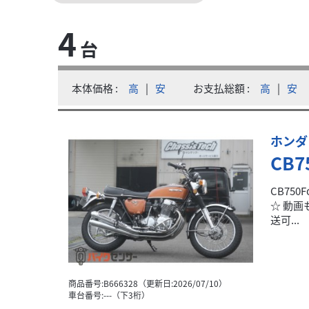
4
台
ヤマハ
tech（シャシテック）
SR400 ブラック ハリケーンハンドル 社外
48
本体価格
高
|
安
お支払総額
高
|
安
.00
万円
本体価格:
（税込）
王道レトロ！人気者SR400入荷しました！☆ R
ホンダ
CB
CB75
☆ 動画
送可...
商品番号:B666328（更新日:2026/07/10）
車台番号:---（下3桁）