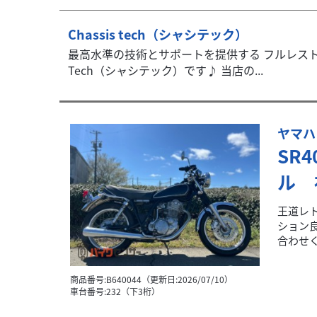
Chassis tech（シャシテック）
最高水準の技術とサポートを提供する フルレストア
Tech（シャシテック）です♪ 当店の...
ヤマハ
SR
ル 
王道レト
ション
合わせくだ
商品番号:B640044（更新日:2026/07/10）
車台番号:232（下3桁）