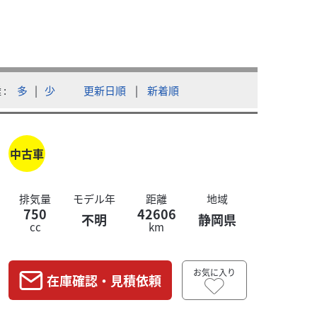
ロイヤルエ
Chassis tech（シャシテック）
スーパーメテ
離
多
|
少
更新日順
|
新着順
本体価格:
ますので、お気軽にお問い合わせくだ...
即納可能な走
中古車
排気量
モデル年
距離
地域
750
42606
不明
静岡県
cc
km
お気に入り
在庫確認・見積依頼