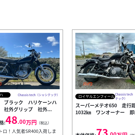
Chassis te
ハ
Chassis tech（シャシテック）
ロイヤルエンフィールド
テック）
00 ブラック ハリケーンハ
スーパーメテオ650 走行
 社外グリップ 社外...
1032㎞ ワンオーナー 即納
48
.00
万円
格:
（税込）
73
トロ！人気者SR400入荷しま
.00
万円