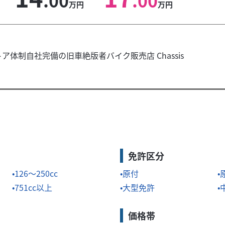
.00
.00
万円
万円
体制自社完備の旧車絶版者バイク販売店 Chassis
免許区分
126～250cc
原付
751cc以上
大型免許
価格帯