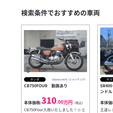
検索条件でおすすめの車両
ホンダ
ヤマ
Chassis tech（シャシテック）
CB750FOUR 動画あり
SR4
ンドル
310
.00
万円
本体価格:
本体価
（税込）
CB750Four入荷いたしました！☆ と
王道レ