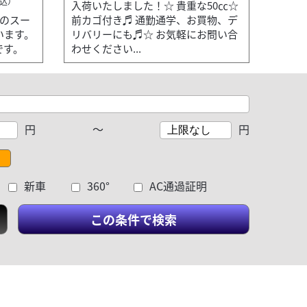
込）
入荷いたしました！☆ 貴重な50㏄☆
台のスー
前カゴ付き♬ 通勤通学、お買物、デ
ています。
リバリーにも♬☆ お気軽にお問い合
です。
わせください...
円
～
円
新車
360°
AC通過証明
この条件で検索