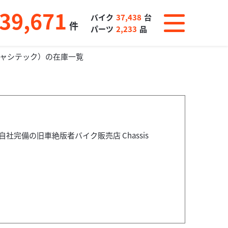
39,671
バイク
37,438
台
件
パーツ
2,233
品
ch（シャシテック）の在庫一覧
完備の旧車絶版者バイク販売店 Chassis