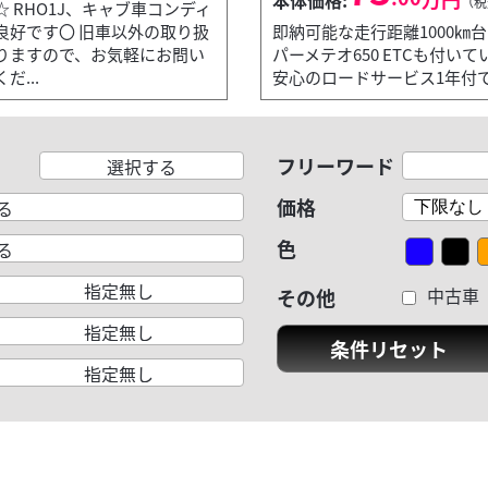
本体価格:
（税
☆ RHO1J、キャブ車コンディ
良好です〇 旧車以外の取り扱
即納可能な走行距離1000㎞
りますので、お気軽にお問い
パーメテオ650 ETCも付い
だ...
安心のロードサービス1年付
フリーワード
選択する
価格
る
色
る
指定無し
中古車
その他
指定無し
条件リセット
指定無し