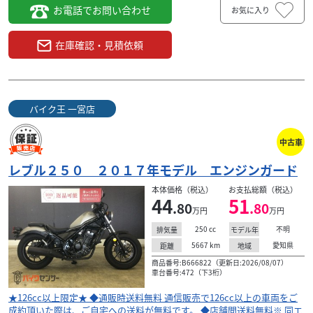
お電話でお問い合わせ
お気に入り
在庫確認・見積依頼
バイク王 一宮店
中古車
レブル２５０ ２０１７年モデル エンジンガード
本体価格（税込）
お支払総額（税込）
44
51
.80
.80
万円
万円
250
cc
不明
排気量
モデル年
5667
km
愛知県
距離
地域
商品番号:B666822（更新日:2026/08/07）
車台番号:472（下3桁）
★126cc以上限定★ ◆通販時送料無料 通信販売で126cc以上の車両をご
成約頂いた際は、ご自宅への送料が無料です。 ◆店舗間送料無料※ 同エ