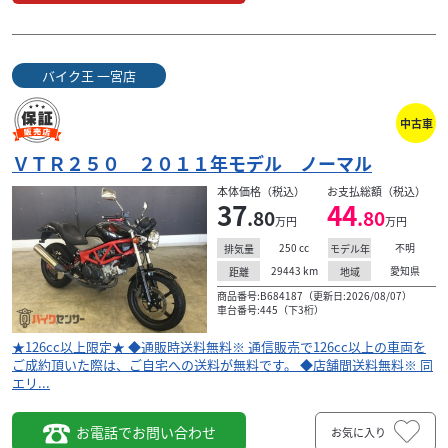
バイク王 一宮店
中古車
ヤマハ
バイク王 一宮店
ドラッグスター２５０ ２０１３年モデル カスタムマ
ＶＴＲ２５０ ２０１１年モデル ノーマル
フラー
本体価格（税込）
お支払総額（税込）
59
37
44
.80
.80
.80
万円
本体価格:
万円
万円
（税込）
★126cc以上限定★ ◆通販時送料無料※ 通信販売で126cc以
250
cc
不明
排気量
モデル年
上の車両をご成約頂いた際は、ご自宅への送料が無料で
29443
km
愛知県
距離
地域
す。 ◆店舗間送料無料※ 同エリ...
商品番号:B684187（更新日:2026/08/07）
車台番号:445（下3桁）
★126cc以上限定★ ◆通販時送料無料※ 通信販売で126cc以上の車両を
ご成約頂いた際は、ご自宅への送料が無料です。 ◆店舗間送料無料※ 同
エリ...
お電話でお問い合わせ
お気に入り