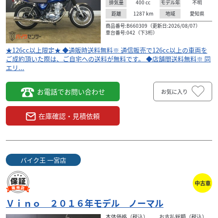
400
cc
不明
排気量
モデル年
1287
km
愛知県
距離
地域
商品番号:B660309（更新日:2026/08/07）
車台番号:042（下3桁）
★126cc以上限定★ ◆通販時送料無料※ 通信販売で126cc以上の車両を
ご成約頂いた際は、ご自宅への送料が無料です。 ◆店舗間送料無料※ 同
エリ...
お電話でお問い合わせ
お気に入り
在庫確認・見積依頼
バイク王 一宮店
中古車
Ｖｉｎｏ ２０１６年モデル ノーマル
本体価格（税込）
お支払総額（税込）