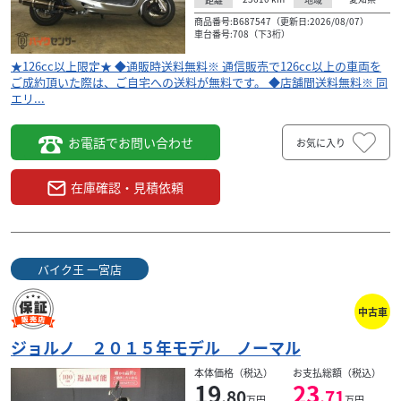
商品番号:B687547（更新日:2026/08/07）
車台番号:708（下3桁）
★126cc以上限定★ ◆通販時送料無料※ 通信販売で126cc以上の車両を
ご成約頂いた際は、ご自宅への送料が無料です。 ◆店舗間送料無料※ 同
エリ...
お電話でお問い合わせ
お気に入り
在庫確認・見積依頼
ヤマハ
店
バイク王 一宮店
ＹＺＦ－Ｒ２５ ２０１８年モデル カスタム
シート
36
.80
バイク王 一宮店
万円
本体価格:
（税込）
★126cc以上限定★ ◆通販時送料無料※ 通信販売で
中古車
126cc以上の車両をご成約頂いた際は、ご自宅への送
料が無料です。 ◆店舗間送料無料※ 同エリ...
ジョルノ ２０１５年モデル ノーマル
本体価格（税込）
お支払総額（税込）
19
23
.80
.71
万円
万円