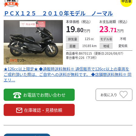
中古車
ＰＣＸ１２５ ２０１０年モデル ノーマル
本体価格（税込）
お支払総額（税込）
19
23
.80
.71
万円
万円
125
cc
不明
排気量
モデル年
19185
km
愛知県
距離
地域
商品番号:B670115（更新日:2026/08/07）
車台番号:226（下3桁）
★126cc以上限定★ ◆通販時送料無料※ 通信販売で126cc以上の車両を
ご成約頂いた際は、ご自宅への送料が無料です。 ◆店舗間送料無料※ 同
エリ...
お電話でお問い合わせ
お気に入り
在庫確認・見積依頼