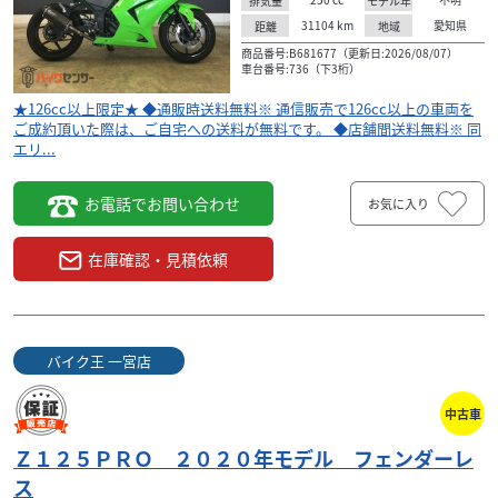
排気量
モデル年
31104
km
愛知県
距離
地域
商品番号:B681677（更新日:2026/08/07）
車台番号:736（下3桁）
★126cc以上限定★ ◆通販時送料無料※ 通信販売で126cc以上の車両を
ご成約頂いた際は、ご自宅への送料が無料です。 ◆店舗間送料無料※ 同
エリ...
お電話でお問い合わせ
お気に入り
在庫確認・見積依頼
バイク王 一宮店
中古車
Ｚ１２５ＰＲＯ ２０２０年モデル フェンダーレ
ス