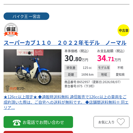
バイク王 一宮店
中古車
スーパーカブ１１０ ２０２２年モデル ノーマル
本体価格（税込）
お支払総額（税込）
30
34
.80
.71
万円
万円
125
cc
不明
排気量
モデル年
1696
km
愛知県
距離
地域
商品番号:B652957（更新日:2026/08/07）
車台番号:075（下3桁）
★126cc以上限定★ ◆通販時送料無料 通信販売で126cc以上の車両をご
成約頂いた際は、ご自宅への送料が無料です。 ◆店舗間送料無料※ 同エ
リア...
お電話でお問い合わせ
お気に入り