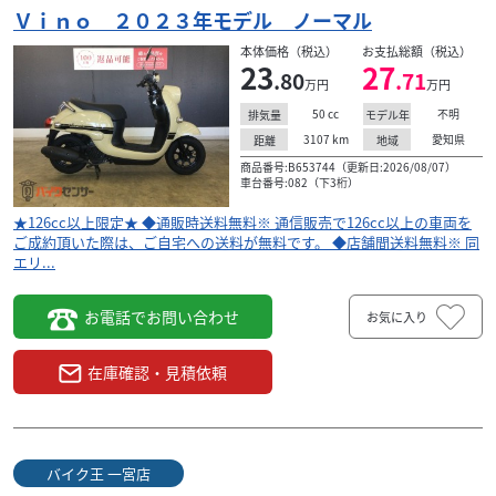
Ｖｉｎｏ ２０２３年モデル ノーマル
本体価格（税込）
お支払総額（税込）
23
27
.80
.71
万円
万円
50
cc
不明
排気量
モデル年
3107
km
愛知県
距離
地域
商品番号:B653744（更新日:2026/08/07）
車台番号:082（下3桁）
★126cc以上限定★ ◆通販時送料無料※ 通信販売で126cc以上の車両を
ご成約頂いた際は、ご自宅への送料が無料です。 ◆店舗間送料無料※ 同
エリ...
お電話でお問い合わせ
お気に入り
在庫確認・見積依頼
バイク王 一宮店