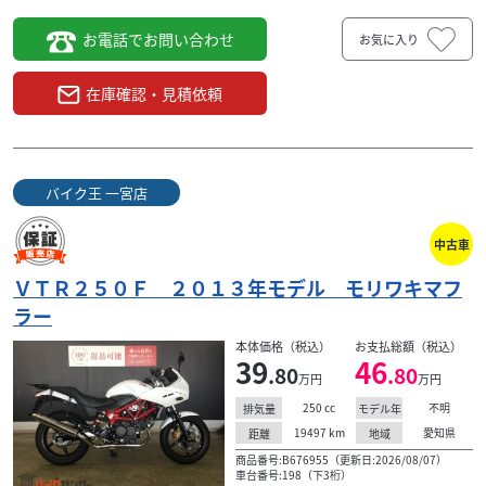
お電話でお問い合わせ
お気に入り
在庫確認・見積依頼
バイク王 一宮店
中古車
ＶＴＲ２５０Ｆ ２０１３年モデル モリワキマフ
ラー
本体価格（税込）
お支払総額（税込）
39
46
.80
.80
万円
万円
250
cc
不明
排気量
モデル年
19497
km
愛知県
距離
地域
商品番号:B676955（更新日:2026/08/07）
車台番号:198（下3桁）