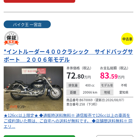
バイク王 一宮店
中古車
*イントルーダー４００クラシック サイドバッグサ
ポート ２００６年モデル
本体価格（税込）
お支払総額（税込）
72
83
.80
.59
万円
万円
400
cc
不明
排気量
モデル年
20066
km
愛知県
距離
地域
商品番号:B670069（更新日:2026/08/07）
車台番号:258（下3桁）
★126cc以上限定★ ◆通販時送料無料※ 通信販売で126cc以上の車両を
ご成約頂いた際は、ご自宅への送料が無料です。 ◆店舗間送料無料※ 同
エリ...