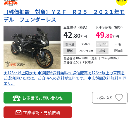
【残価据置 対象】ＹＺＦ－Ｒ２５ ２０２１年モ
デル フェンダーレス
本体価格（税込）
お支払総額（税込）
42
49
.80
.80
万円
万円
250
cc
不明
排気量
モデル年
24389
km
愛知県
距離
地域
商品番号:B679888（更新日:2026/08/07）
車台番号:538（下3桁）
★126cc以上限定★ ◆通販時送料無料※ 通信販売で126cc以上の車両を
ご成約頂いた際は、ご自宅への送料が無料です。 ◆店舗間送料無料※ 同
エリ...
お電話でお問い合わせ
お気に入り
在庫確認・見積依頼