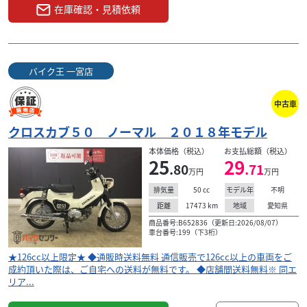
在庫確認・見積依頼
バイク王 一宮店
中古車
クロスカブ５０ ノーマル ２０１８年モデル
本体価格（税込）
お支払総額（税込）
25
29
.80
.71
万円
万円
50
cc
不明
排気量
モデル年
17473
km
愛知県
距離
地域
商品番号:B652836（更新日:2026/08/07）
車台番号:199（下3桁）
★126cc以上限定★ ◆通販時送料無料 通信販売で126cc以上の車両をご
成約頂いた際は、ご自宅への送料が無料です。 ◆店舗間送料無料※ 同エ
リア...