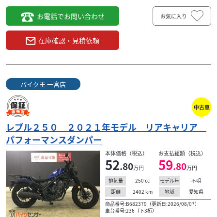
お電話でお問い合わせ
お気に入り
在庫確認・見積依頼
バイク王 一宮店
中古車
レブル２５０ ２０２１年モデル リアキャリア
パフォーマンスダンパー
本体価格（税込）
お支払総額（税込）
52
59
.80
.80
万円
万円
250
cc
不明
排気量
モデル年
2402
km
愛知県
距離
地域
商品番号:B682379（更新日:2026/08/07）
車台番号:236（下3桁）