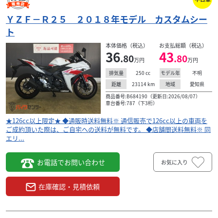
36
.80
万円
本体価格:
（税込）
ＹＺＦ－Ｒ２５ ２０１８年モデル カスタムシー
★126cc以上限定★ ◆通販時送料無料※ 通信販売で126cc以
ト
上の車両をご成約頂いた際は、ご自宅への送料が無料で
本体価格（税込）
お支払総額（税込）
す。 ◆店舗間送料無料※ 同エリ...
36
43
.80
.80
万円
万円
250
cc
不明
排気量
モデル年
23114
km
愛知県
距離
地域
商品番号:B684190（更新日:2026/08/07）
車台番号:787（下3桁）
★126cc以上限定★ ◆通販時送料無料※ 通信販売で126cc以上の車両を
ご成約頂いた際は、ご自宅への送料が無料です。 ◆店舗間送料無料※ 同
エリ...
お電話でお問い合わせ
お気に入り
在庫確認・見積依頼