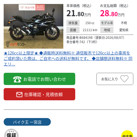
の車両をご成約頂いた際は、ご自宅への送料が無料です。
本体価格（税込）
お支払総額（税込）
◆店舗間送料無料※ 同エリア...
21
28
.80
.80
万円
万円
150
cc
不明
排気量
モデル年
21111
km
愛知県
距離
地域
商品番号:B684198（更新日:2026/08/07）
車台番号:742（下3桁）
★126cc以上限定★ ◆通販時送料無料※ 通信販売で126cc以上の車両を
ご成約頂いた際は、ご自宅への送料が無料です。 ◆店舗間送料無料※ 同
エリ...
お電話でお問い合わせ
お気に入り
在庫確認・見積依頼
バイク王 一宮店
ヤマハ
バイク王 一宮店
ＹＺＦ－Ｒ２５ ２０１８年モデル カスタムシート
中古車