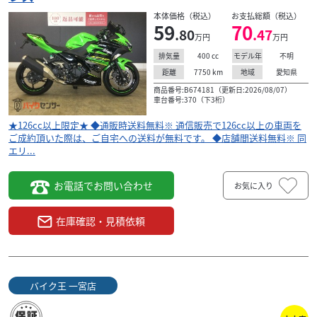
本体価格（税込）
お支払総額（税込）
59
70
.80
.47
万円
万円
400
cc
不明
排気量
モデル年
7750
km
愛知県
距離
地域
商品番号:B674181（更新日:2026/08/07）
車台番号:370（下3桁）
★126cc以上限定★ ◆通販時送料無料※ 通信販売で126cc以上の車両を
ご成約頂いた際は、ご自宅への送料が無料です。 ◆店舗間送料無料※ 同
エリ...
お電話でお問い合わせ
お気に入り
在庫確認・見積依頼
バイク王 一宮店