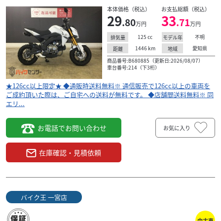
本体価格（税込）
お支払総額（税込）
29
33
.80
.71
万円
万円
125
cc
不明
排気量
モデル年
1446
km
愛知県
距離
地域
商品番号:B680885（更新日:2026/08/07）
車台番号:214（下3桁）
★126cc以上限定★ ◆通販時送料無料※ 通信販売で126cc以上の車両を
ご成約頂いた際は、ご自宅への送料が無料です。 ◆店舗間送料無料※ 同
エリ...
お電話でお問い合わせ
お気に入り
在庫確認・見積依頼
バイク王 一宮店
中古車