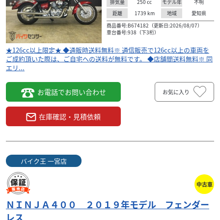
250
cc
不明
排気量
モデル年
1739
km
愛知県
距離
地域
商品番号:B674182（更新日:2026/08/07）
車台番号:938（下3桁）
★126cc以上限定★ ◆通販時送料無料※ 通信販売で126cc以上の車両を
ご成約頂いた際は、ご自宅への送料が無料です。 ◆店舗間送料無料※ 同
エリ...
お電話でお問い合わせ
お気に入り
在庫確認・見積依頼
バイク王 一宮店
中古車
ＮＩＮＪＡ４００ ２０１９年モデル フェンダー
レス