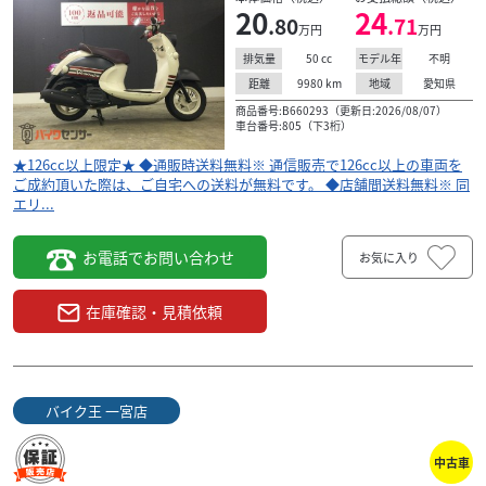
20
24
.80
.71
万円
万円
50
cc
不明
排気量
モデル年
9980
km
愛知県
距離
地域
商品番号:B660293（更新日:2026/08/07）
車台番号:805（下3桁）
★126cc以上限定★ ◆通販時送料無料※ 通信販売で126cc以上の車両を
ご成約頂いた際は、ご自宅への送料が無料です。 ◆店舗間送料無料※ 同
エリ...
お電話でお問い合わせ
お気に入り
在庫確認・見積依頼
バイク王 一宮店
中古車