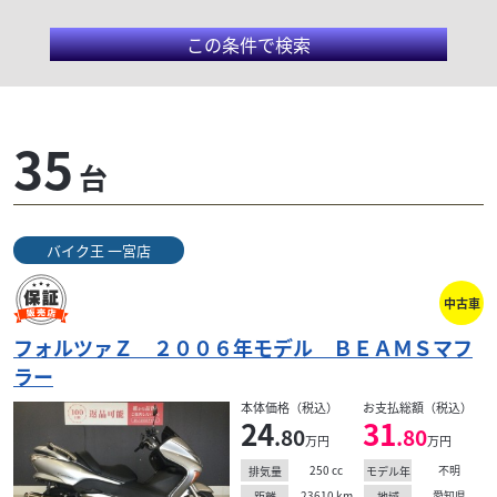
この条件で検索
バイク王 一宮店
35
台
良質なバイクをお得なプライスで。７日以内の返品保
証で、購入時の安心も付いてきます。店頭にない在庫
も是非ご相談ください。豊富な在庫からご希望の１台
バイク王 一宮店
をお探しし...
中古車
フォルツァＺ ２００６年モデル ＢＥＡＭＳマフ
検索条件でおすすめの車両
ラー
本体価格（税込）
お支払総額（税込）
24
31
.80
.80
万円
万円
250
cc
不明
排気量
モデル年
23610
km
愛知県
距離
地域