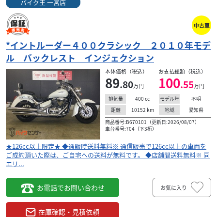
バイク王 一宮店
中古車
*イントルーダー４００クラシック ２０１０年モデ
ル バックレスト インジェクション
本体価格（税込）
お支払総額（税込）
89
100
.80
.55
万円
万円
400
cc
不明
排気量
モデル年
10152
km
愛知県
距離
地域
商品番号:B670101（更新日:2026/08/07）
車台番号:704（下3桁）
★126cc以上限定★ ◆通販時送料無料※ 通信販売で126cc以上の車両を
ご成約頂いた際は、ご自宅への送料が無料です。 ◆店舗間送料無料※ 同
エリ...
お電話でお問い合わせ
お気に入り
在庫確認・見積依頼