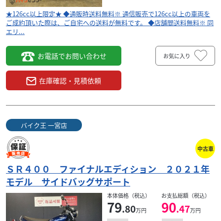
★126cc以上限定★ ◆通販時送料無料※ 通信販売で126cc以上の車両を
ご成約頂いた際は、ご自宅への送料が無料です。 ◆店舗間送料無料※ 同
エリ...
お電話でお問い合わせ
お気に入り
在庫確認・見積依頼
バイク王 一宮店
中古車
ＳＲ４００ ファイナルエディション ２０２１年
モデル サイドバッグサポート
本体価格（税込）
お支払総額（税込）
79
90
.80
.47
万円
万円