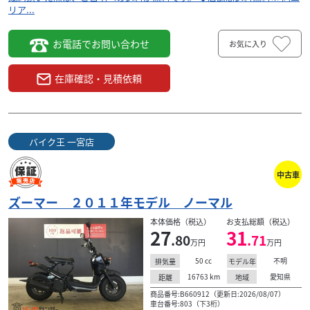
リア...
お電話でお問い合わせ
お気に入り
在庫確認・見積依頼
バイク王 一宮店
中古車
ズーマー ２０１１年モデル ノーマル
本体価格（税込）
お支払総額（税込）
27
31
.80
.71
万円
万円
50
cc
不明
排気量
モデル年
16763
km
愛知県
距離
地域
商品番号:B660912（更新日:2026/08/07）
車台番号:803（下3桁）