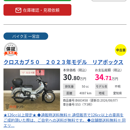
在庫確認・見積依頼
バイク王 一宮店
中古車
クロスカブ５０ ２０２３年モデル リアボックス
本体価格（税込）
お支払総額（税込）
30
34
.80
.71
万円
万円
50
cc
不明
排気量
モデル年
4087
km
愛知県
距離
地域
商品番号:B683458（更新日:2026/08/07）
車台番号:553（下3桁）
★126cc以上限定★ ◆通販時送料無料※ 通信販売で126cc以上の車両を
ご成約頂いた際は、ご自宅への送料が無料です。 ◆店舗間送料無料※ 同
エリ...