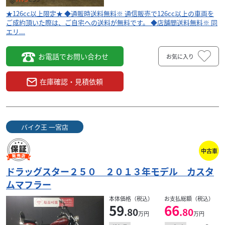
★126cc以上限定★ ◆通販時送料無料※ 通信販売で126cc以上の車両を
ご成約頂いた際は、ご自宅への送料が無料です。 ◆店舗間送料無料※ 同
エリ...
お電話でお問い合わせ
お気に入り
在庫確認・見積依頼
バイク王 一宮店
中古車
ドラッグスター２５０ ２０１３年モデル カスタ
ムマフラー
本体価格（税込）
お支払総額（税込）
59
66
.80
.80
万円
万円