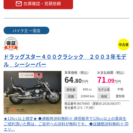
在庫確認・見積依頼
バイク王 一宮店
中古車
ドラッグスター４００クラシック ２００３年モデ
ル シーシーバー
本体価格（税込）
お支払総額（税込）
64
71
.80
.09
万円
万円
400
cc
不明
排気量
モデル年
10940
km
愛知県
距離
地域
商品番号:B676965（更新日:2026/08/07）
車台番号:273（下3桁）
★126cc以上限定★ ◆通販時送料無料※ 通信販売で126cc以上の車両を
ご成約頂いた際は、ご自宅への送料が無料です。 ◆店舗間送料無料※ 同
エリ...