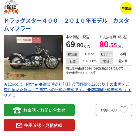
中古車
ドラッグスター４００ ２０１０年モデル カスタ
ムマフラー
本体価格（税込）
お支払総額（税込）
69
80
.80
.55
万円
万円
400
cc
不明
排気量
モデル年
21657
km
愛知県
距離
地域
商品番号:B652964（更新日:2026/08/07）
車台番号:941（下3桁）
★126cc以上限定★ ◆通販時送料無料 通信販売で126cc以上の車両をご
成約頂いた際は、ご自宅への送料が無料です。 ◆店舗間送料無料※ 同エ
リア...
お電話でお問い合わせ
お気に入り
在庫確認・見積依頼