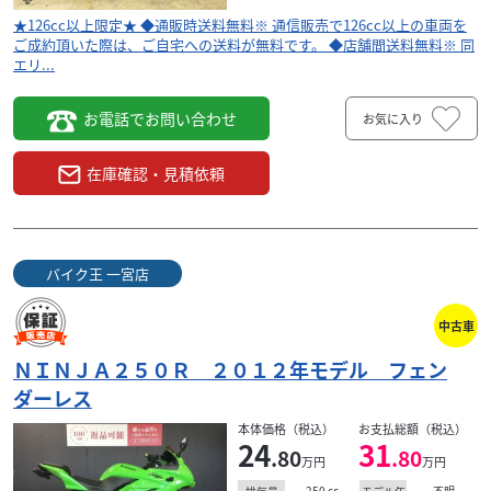
★126cc以上限定★ ◆通販時送料無料※ 通信販売で126cc以上の車両を
ご成約頂いた際は、ご自宅への送料が無料です。 ◆店舗間送料無料※ 同
エリ...
お電話でお問い合わせ
お気に入り
在庫確認・見積依頼
バイク王 一宮店
中古車
ＮＩＮＪＡ２５０Ｒ ２０１２年モデル フェン
ダーレス
本体価格（税込）
お支払総額（税込）
24
31
.80
.80
万円
万円
250
cc
不明