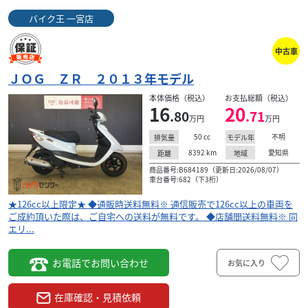
バイク王 一宮店
スズキ
バイク王 一宮店
*イントルーダー４００クラシック サイドバッグサ
中古車
ポート ２０...
72
ＪＯＧ ＺＲ ２０１３年モデル
.80
万円
本体価格:
（税込）
本体価格（税込）
お支払総額（税込）
★126cc以上限定★ ◆通販時送料無料※ 通信販売で126cc以
16
20
.80
.71
上の車両をご成約頂いた際は、ご自宅への送料が無料で
万円
万円
す。 ◆店舗間送料無料※ 同エリ...
50
cc
不明
排気量
モデル年
8392
km
愛知県
距離
地域
商品番号:B684189（更新日:2026/08/07）
車台番号:682（下3桁）
★126cc以上限定★ ◆通販時送料無料※ 通信販売で126cc以上の車両を
ご成約頂いた際は、ご自宅への送料が無料です。 ◆店舗間送料無料※ 同
エリ...
お電話でお問い合わせ
お気に入り
在庫確認・見積依頼