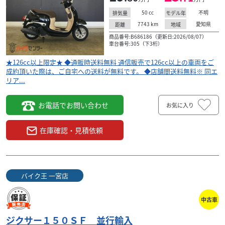
50
cc
不明
排気量
モデル年
7743
km
愛知県
距離
地域
商品番号:B686186（更新日:2026/08/07）
車台番号:305（下3桁）
★126cc以上限定★ ◆通販時送料無料 通信販売で126cc以上の車両をご
成約頂いた際は、ご自宅への送料が無料です。 ◆店舗間送料無料※ 同エ
リア...
お電話でお問い合わせ
お気に入り
在庫確認・見積依頼
ホンダ
バイク王 一宮店
クロスカブ１１０ ２０２２年モデル スクリーン
バイク王 一宮店
シート
38
.80
万円
中古車
本体価格:
（税込）
★126cc以上限定★ ◆通販時送料無料 通信販売で126cc以上
ジクサー１５０ＳＦ 並行輸入