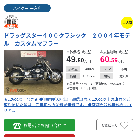
バイク王 一宮店
中古車
ドラッグスター４００クラシック ２００４年モデ
ル カスタムマフラー
本体価格（税込）
お支払総額（税込）
49
60
.80
.59
万円
万円
400
cc
不明
排気量
モデル年
19755
km
愛知県
距離
地域
商品番号:B679717（更新日:2026/08/07）
車台番号:667（下3桁）
★126cc以上限定★ ◆通販時送料無料 通信販売で126cc以上の車両をご
成約頂いた際は、ご自宅への送料が無料です。 ◆店舗間送料無料※ 同エ
リア...
お電話でお問い合わせ
お気に入り