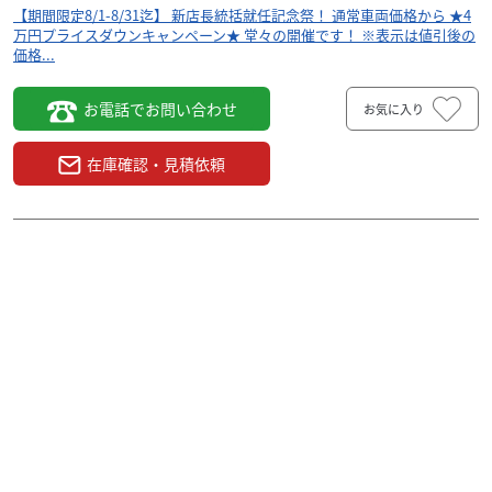
【期間限定8/1-8/31迄】 新店長統括就任記念祭！ 通常車両価格から ★4
万円プライスダウンキャンペーン★ 堂々の開催です！ ※表示は値引後の
価格...
お電話でお問い合わせ
お気に入り
在庫確認・見積依頼