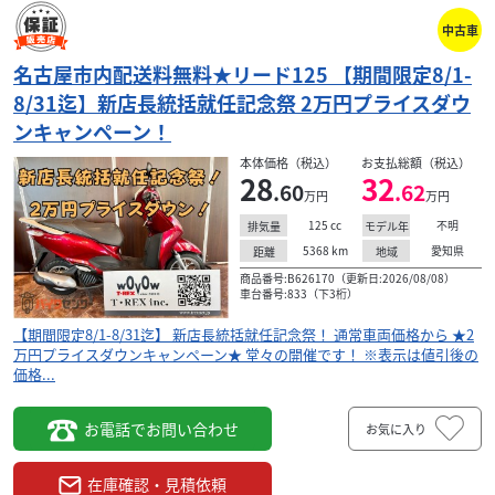
祭！ 通常
【期間限定8/1-8/31迄】 新店長統括就任記念祭！ 通
ーン★
車両価格から ★2万円プライスダウンキャンペーン★
中古車
堂々の開催です！ ※表示は値引後の価格...
名古屋市内配送料無料★リード125 【期間限定8/1-
8/31迄】新店長統括就任記念祭 2万円プライスダウ
ンキャンペーン！
本体価格（税込）
お支払総額（税込）
28
32
.60
.62
万円
万円
125
cc
不明
排気量
モデル年
5368
km
愛知県
距離
地域
商品番号:B626170（更新日:2026/08/08）
車台番号:833（下3桁）
【期間限定8/1-8/31迄】 新店長統括就任記念祭！ 通常車両価格から ★2
万円プライスダウンキャンペーン★ 堂々の開催です！ ※表示は値引後の
価格...
お電話でお問い合わせ
お気に入り
ホンダ
T-REX(ティーレックス) 名古屋営業所 ジャイロ専門
在庫確認・見積依頼