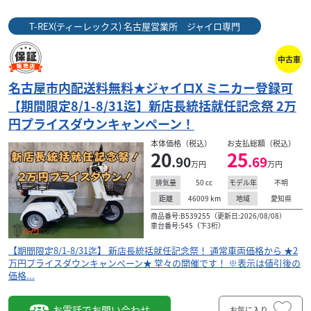
T-REX(ティーレックス) 名古屋営業所 ジャイロ専門
中古車
名古屋市内配送料無料★ジャイロX ミニカー登録可
【期間限定8/1-8/31迄】新店長統括就任記念祭 2万
円プライスダウンキャンペーン！
本体価格（税込）
お支払総額（税込）
20
25
.90
.69
万円
万円
50
cc
不明
排気量
モデル年
46009
km
愛知県
距離
地域
商品番号:B539255（更新日:2026/08/08）
車台番号:545（下3桁）
【期間限定8/1-8/31迄】 新店長統括就任記念祭！ 通常車両価格から ★2
万円プライスダウンキャンペーン★ 堂々の開催です！ ※表示は値引後の
価格...
お電話でお問い合わせ
お気に入り