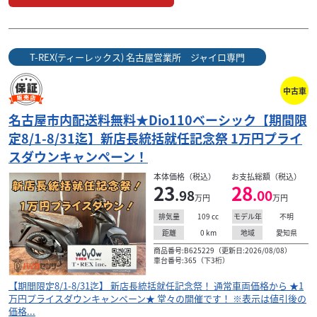
名古屋市内配送料無料★ジャイロX ミニカー登録可 【期
間限定...
20
.90
万円
本体価格:
（税込）
T-REX(ティーレックス) 名古屋営業所 ジャイロ専門
【期間限定8/1-8/31迄】 新店長統括就任記念祭！ 通常車両
価格から ★2万円プライスダウンキャンペーン★ 堂々の開
中古車
催です！ ※表示は値引後の価格...
名古屋市内配送料無料★Dio110ベーシック【期間限
定8/1-8/31迄】新店長統括就任記念祭 1万円プライ
スダウンキャンペーン！
本体価格（税込）
お支払総額（税込）
23
28
.98
.00
万円
万円
109
cc
不明
排気量
モデル年
0
km
愛知県
距離
地域
商品番号:B625229（更新日:2026/08/08）
車台番号:365（下3桁）
【期間限定8/1-8/31迄】 新店長統括就任記念祭！ 通常車両価格から ★1
万円プライスダウンキャンペーン★ 堂々の開催です！ ※表示は値引後の
価格...