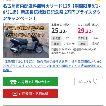
名古屋市内配送料無料★リード125【期間限定8/1-
8/31迄】新店長統括就任記念祭 2万円プライスダウ
ンキャンペーン！
本体価格（税込）
お支払総額（税込）
25
29
.30
.32
万円
万円
125
cc
不明
排気量
モデル年
27124
km
愛知県
距離
地域
商品番号:B667944（更新日:2026/08/08）
車台番号:825（下3桁）
【期間限定8/1-8/31迄】 新店長統括就任記念祭！ 通常車両価格から ★2
万円プライスダウンキャンペーン★ 堂々の開催です！ ※表示は値引後の
価格...
お電話でお問い合わせ
お気に入り
在庫確認・見積依頼