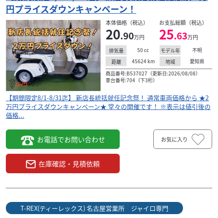
円プライスダウンキャンペーン！
本体価格（税込）
お支払総額（税込）
20
25
.90
.63
万円
万円
50
cc
不明
排気量
モデル年
45624
km
愛知県
距離
地域
商品番号:B537027（更新日:2026/08/08）
車台番号:704（下3桁）
【期間限定8/1-8/31迄】 新店長統括就任記念祭！ 通常車両価格から ★2
万円プライスダウンキャンペーン★ 堂々の開催です！ ※表示は値引後の
価格...
お電話でお問い合わせ
お気に入り
ホンダ
 ジャイロ専門
T-REX(ティーレックス) 名古屋営業所 ジャイロ専
在庫確認・見積依頼
ー登録可
名古屋市内配送料無料★リード125【期間限定8/1-
8/31...
25
.30
万円
本体価格:
（税込）
T-REX(ティーレックス) 名古屋営業所 ジャイロ専門