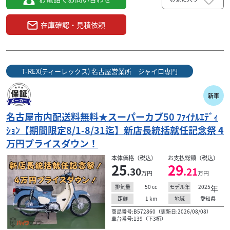
在庫確認・見積依頼
T-REX(ティーレックス) 名古屋営業所 ジャイロ専門
新車
名古屋市内配送料無料★スーパーカブ50 ﾌｧｲﾅﾙｴﾃﾞｨ
ｼｮﾝ【期間限定8/1-8/31迄】新店長統括就任記念祭 4
万円プライスダウン！
本体価格（税込）
お支払総額（税込）
25
29
.30
.21
万円
万円
50
cc
2025
年
排気量
モデル年
1
km
愛知県
距離
地域
商品番号:B572860（更新日:2026/08/08）
車台番号:139（下3桁）