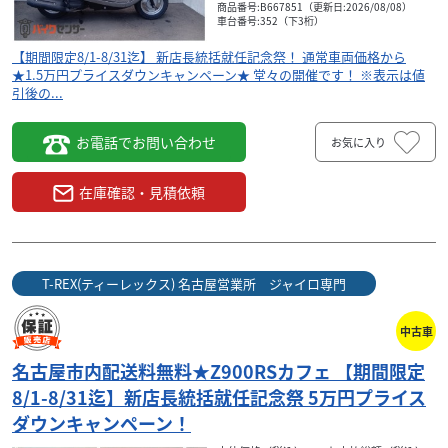
商品番号:B667851（更新日:2026/08/08）
車台番号:352（下3桁）
【期間限定8/1-8/31迄】 新店長統括就任記念祭！ 通常車両価格から
★1.5万円プライスダウンキャンペーン★ 堂々の開催です！ ※表示は値
引後の...
お電話でお問い合わせ
お気に入り
カワサキ
T-REX(ティーレックス) 名古屋営業所 ジャイロ専門
在庫確認・見積依頼
名古屋市内配送料無料★Z900RSカフェ 【期間限定
8/1...
130
.90
万円
本体価格:
（税込）
T-REX(ティーレックス) 名古屋営業所 ジャイロ専門
【期間限定8/1-8/31迄】 新店長統括就任記念祭！ 通常車両
価格から ★5万円プライスダウンキャンペーン★ 堂々の開
中古車
催です！ ※表示は値引後の価格...
名古屋市内配送料無料★Z900RSカフェ 【期間限定
8/1-8/31迄】新店長統括就任記念祭 5万円プライス
ダウンキャンペーン！