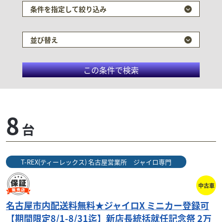
条件を指定して絞り込み
並び替え
この条件で検索
T-REX(ティーレックス) 名古屋
8
台
営業所 ジャイロ専門
デリバリーバイク、ビジネスバイクを選ぶならT-REX
T-REX(ティーレックス) 名古屋営業所 ジャイロ専門
にお任せ下さい。 ジャイロキャノピー、ジャイロX等
の販売とメンテナンスが当店の強みです。 簡単な点...
中古車
名古屋市内配送料無料★ジャイロX ミニカー登録可
【期間限定8/1-8/31迄】新店長統括就任記念祭 2万
検索条件でおすすめの車両