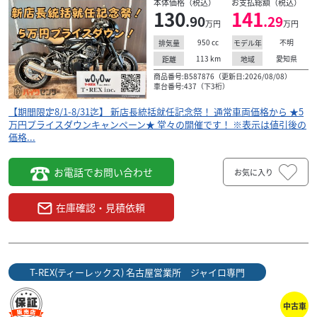
本体価格（税込）
お支払総額（税込）
130
141
.90
.29
万円
万円
950
cc
不明
排気量
モデル年
113
km
愛知県
距離
地域
商品番号:B587876（更新日:2026/08/08）
車台番号:437（下3桁）
【期間限定8/1-8/31迄】 新店長統括就任記念祭！ 通常車両価格から ★5
万円プライスダウンキャンペーン★ 堂々の開催です！ ※表示は値引後の
価格...
お電話でお問い合わせ
お気に入り
ホンダ
T-REX(ティーレックス) 名古屋営業所 ジャイロ専門
名古屋市内配送料無料★リード125 【期間限定8/1-
在庫確認・見積依頼
8/3...
28
.60
万円
本体価格:
（税込）
T-REX(ティーレックス) 名古屋営業所 ジャイロ専門
【期間限定8/1-8/31迄】 新店長統括就任記念祭！ 通常車両
価格から ★2万円プライスダウンキャンペーン★ 堂々の開
催です！ ※表示は値引後の価格...
中古車