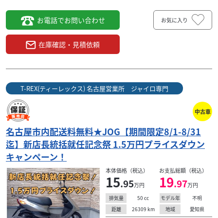
お電話でお問い合わせ
お気に入り
ホンダ
T-REX(ティーレックス) 名古屋営業所 ジャイロ専門
在庫確認・見積依頼
名古屋市内配送料無料★リード125【期間限定8/1-
8/31...
25
.30
万円
本体価格:
（税込）
T-REX(ティーレックス) 名古屋営業所 ジャイロ専門
【期間限定8/1-8/31迄】 新店長統括就任記念祭！ 通常車両
価格から ★2万円プライスダウンキャンペーン★ 堂々の開
中古車
催です！ ※表示は値引後の価格...
名古屋市内配送料無料★JOG【期間限定8/1-8/31
迄】新店長統括就任記念祭 1.5万円プライスダウン
キャンペーン！
本体価格（税込）
お支払総額（税込）
15
19
.95
.97
万円
万円
50
cc
不明
排気量
モデル年
26309
km
愛知県
距離
地域