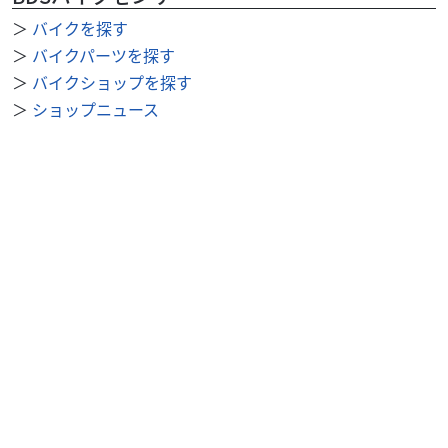
＞
バイクを探す
＞
バイクパーツを探す
＞
バイクショップを探す
＞
ショップニュース
＞
整備事例
＞
求人を探す
BDSバイクセンサー便利機能
＞
お気に入り
＞
閲覧履歴
＞
検索履歴
公式SNS
＞
Youtube
＞
X
＞
Instagram