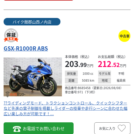
バイク館郡山西ノ内店
中古車
GSX-R1000R ABS
本体価格（税込）
お支払総額（税込）
203
212
.99
.52
万円
万円
1000
cc
不明
排気量
モデル年
5085
km
福島県
距離
地域
商品番号:B685458（更新日:2026/08/08）
車台番号:971（下3桁）
??ライディングモード、トラクションコントロール、クイックシフター
など先進の電子制御を搭載しライダーの技量や走行シーンに合わせた幅
広い楽しみ方が可能です！...
お電話でお問い合わせ
お気に入り