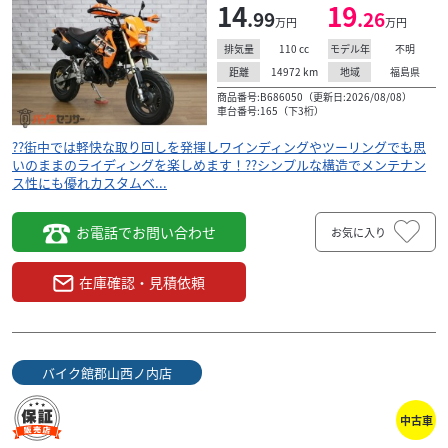
14
19
.99
.26
万円
万円
110
cc
不明
排気量
モデル年
14972
km
福島県
距離
地域
商品番号:B686050（更新日:2026/08/08）
車台番号:165（下3桁）
??街中では軽快な取り回しを発揮しワインディングやツーリングでも思
いのままのライディングを楽しめます！??シンプルな構造でメンテナン
ス性にも優れカスタムベ...
お電話でお問い合わせ
お気に入り
在庫確認・見積依頼
バイク館郡山西ノ内店
スズキ
バイク館郡山西ノ内店
GSX-R1000R ABS
中古車
203
.99