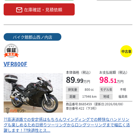
在庫確認・見積依頼
バイク館郡山西ノ内店
中古車
VFR800F
本体価格（税込）
お支払総額（税込）
89
98
.99
.51
万円
万円
800
cc
不明
排気量
モデル年
17946
km
福島県
距離
地域
商品番号:B685459（更新日:2026/08/08）
車台番号:422（下3桁）
??高速道路での安定感はもちろんワインディングでの軽快なハンドリン
グも楽しめるため日帰りツーリングからロングツーリングまで幅広く活
躍します！??快適性とス...