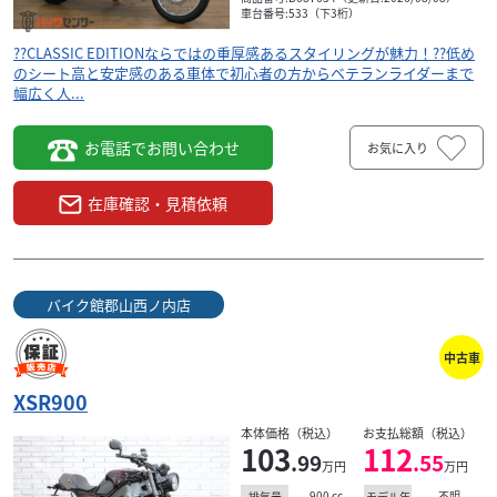
車台番号:533（下3桁）
??CLASSIC EDITIONならではの重厚感あるスタイリングが魅力！??低め
のシート高と安定感のある車体で初心者の方からベテランライダーまで
幅広く人...
お電話でお問い合わせ
お気に入り
在庫確認・見積依頼
スズキ
店
バイク館郡山西ノ内店
GSX-R1000R ABS
203
バイク館郡山西ノ内店
.99
万円
本体価格:
（税込）
??ライディングモード、トラクションコントロール、
中古車
クイックシフターなど先進の電子制御を搭載しライ
ダーの技量や走行シーンに合わせた幅広い楽しみ方が
XSR900
.
可能です！...
本体価格（税込）
お支払総額（税込）
103
112
.99
.55
万円
万円
900
cc
不明
排気量
モデル年