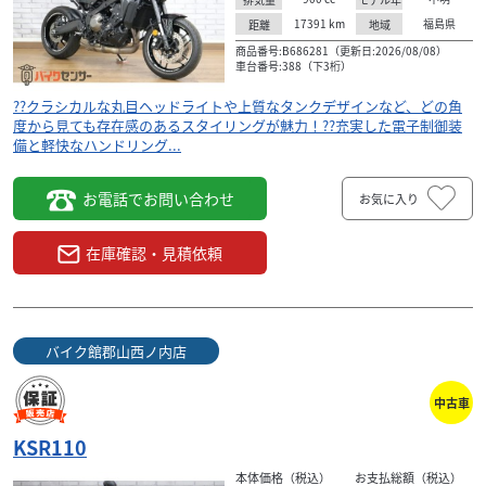
17391
km
福島県
距離
地域
商品番号:B686281（更新日:2026/08/08）
車台番号:388（下3桁）
??クラシカルな丸目ヘッドライトや上質なタンクデザインなど、どの角
度から見ても存在感のあるスタイリングが魅力！??充実した電子制御装
備と軽快なハンドリング...
お電話でお問い合わせ
お気に入り
在庫確認・見積依頼
ホンダ
バイク館郡山西ノ内店
バイク館郡山西ノ内店
DAX 125
42
.99
万円
中古車
本体価格:
（税込）
??個性的で愛らしいスタイルが魅力のDAX125が入荷！??コ
KSR110
ンパクトな車体ながら125ccエンジンによる力強く扱いやす
本体価格（税込）
お支払総額（税込）
い走りを楽しめる人気モデルです。?...