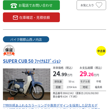
お電話でお問い合わせ
お気に入り
在庫確認・見積依頼
バイク館郡山西ノ内店
中古車
SUPER CUB 50 ﾌｧｲﾅﾙｴﾃﾞｨｼｮﾝ
本体価格（税込）
お支払総額（税込）
24
29
.99
.26
万円
万円
50
cc
不明
排気量
モデル年
2354
km
福島県
距離
地域
商品番号:B662342（更新日:2026/08/08）
車台番号:634（下3桁）
??特別感あふれるカラーリングや専用デザインを採用した記念モデ