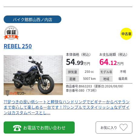
バイク館郡山西ノ内店
中古車
REBEL 250
本体価格（税込）
お支払総額（税込）
54
64
.99
.12
万円
万円
250
cc
不明
排気量
モデル年
5007
km
福島県
距離
地域
商品番号:B663203（更新日:2026/08/08）
車台番号:080（下3桁）
??足つきの良い低シートと軽快なハンドリングでビギナーからベテラン
まで安心して楽しめる一台です！??シンプルでスタイリッシュなデザイ
ンはカスタムベースとし...
お電話でお問い合わせ
お気に入り