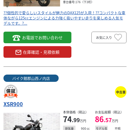
車台番号:176（下3桁）
??個性的で愛らしいスタイルが魅力のDAX125が入荷！??コンパクトな車
体ながら125ccエンジンによる力強く扱いやすい走りを楽しめる人気モ
デルです。?...
お電話でお問い合わせ
お気に入り
在庫確認・見積依頼
バイク館郡山西ノ内店
中古車
XSR900
本体価格（税込）
お支払総額（税込）
74
86
.99
.57
万円
万円
900
cc
不明
排気量
モデル年