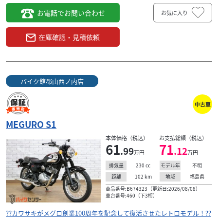
お電話でお問い合わせ
お気に入り
在庫確認・見積依頼
バイク館郡山西ノ内店
中古車
MEGURO S1
本体価格（税込）
お支払総額（税込）
61
71
.99
.12
万円
万円
230
cc
不明
排気量
モデル年
102
km
福島県
距離
地域
商品番号:B674323（更新日:2026/08/08）
車台番号:460（下3桁）
??カワサキがメグロ創業100周年を記念して復活させたレトロモデル！??