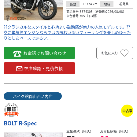
13774
km
福島県
距離
地域
商品番号:B674305（更新日:2026/08/08）
車台番号:705（下3桁）
??クラシカルなスタイルと心地よい鼓動感が魅力の人気モデルです。??
空冷単気筒エンジンならではの味わい深いフィーリングを楽しめゆった
りとしたペースで走るツ...
お電話でお問い合わせ
お気に入り
在庫確認・見積依頼
バイク館郡山西ノ内店
中古車
BOLT R-Spec
本体価格（税込）
お支払総額（税込）