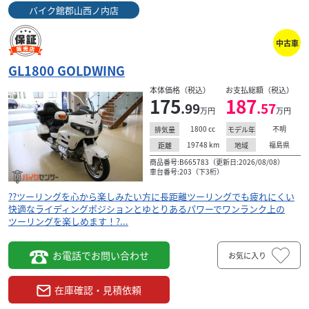
バイク館郡山西ノ内店
中古車
GL1800 GOLDWING
本体価格（税込）
お支払総額（税込）
175
187
.99
.57
万円
万円
1800
cc
不明
排気量
モデル年
19748
km
福島県
距離
地域
商品番号:B665783（更新日:2026/08/08）
車台番号:203（下3桁）
??ツーリングを心から楽しみたい方に長距離ツーリングでも疲れにくい
快適なライディングポジションとゆとりあるパワーでワンランク上の
ツーリングを楽しめます！?...
お電話でお問い合わせ
お気に入り
在庫確認・見積依頼