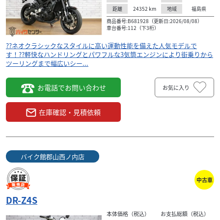
24352
km
福島県
距離
地域
商品番号:B681928（更新日:2026/08/08）
車台番号:112（下3桁）
??ネオクラシックなスタイルに高い運動性能を備えた人気モデルで
す！??軽快なハンドリングとパワフルな3気筒エンジンにより街乗りから
ツーリングまで幅広いシー...
お電話でお問い合わせ
お気に入り
在庫確認・見積依頼
バイク館郡山西ノ内店
中古車
DR-Z4S
本体価格（税込）
お支払総額（税込）