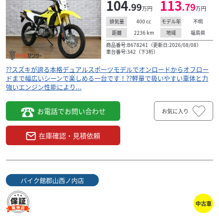
104
113
.99
.79
万円
万円
400
cc
不明
排気量
モデル年
2236
km
福島県
距離
地域
商品番号:B678241（更新日:2026/08/08）
車台番号:342（下3桁）
??スズキが誇る本格デュアルスポーツモデルでオンロードからオフロー
ドまで幅広いシーンで楽しめる一台です！??軽量で扱いやすい車体と力
強いエンジン性能により...
お電話でお問い合わせ
お気に入り
在庫確認・見積依頼
バイク館郡山西ノ内店
中古車