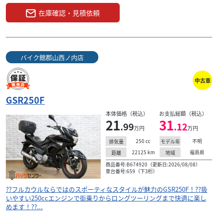
在庫確認・見積依頼
バイク館郡山西ノ内店
中古車
GSR250F
本体価格（税込）
お支払総額（税込）
21
31
.99
.12
万円
万円
250
cc
不明
排気量
モデル年
22125
km
福島県
距離
地域
商品番号:B674920（更新日:2026/08/08）
車台番号:659（下3桁）
??フルカウルならではのスポーティなスタイルが魅力のGSR250F！??扱
いやすい250ccエンジンで街乗りからロングツーリングまで快適に楽し
めます！??...