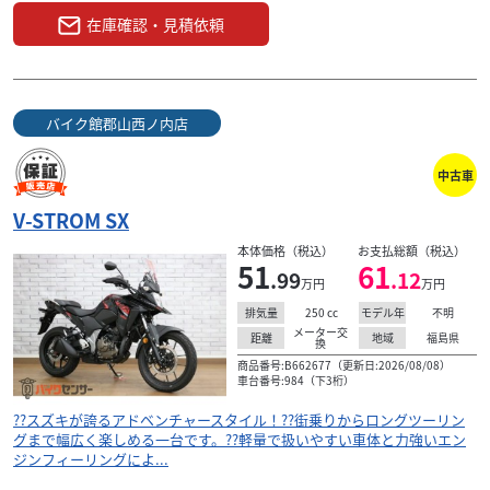
在庫確認・見積依頼
バイク館郡山西ノ内店
中古車
V-STROM SX
本体価格（税込）
お支払総額（税込）
51
61
.99
.12
万円
万円
250
cc
不明
排気量
モデル年
メーター交
福島県
距離
地域
換
商品番号:B662677（更新日:2026/08/08）
車台番号:984（下3桁）
??スズキが誇るアドベンチャースタイル！??街乗りからロングツーリン
グまで幅広く楽しめる一台です。??軽量で扱いやすい車体と力強いエン
ジンフィーリングによ...