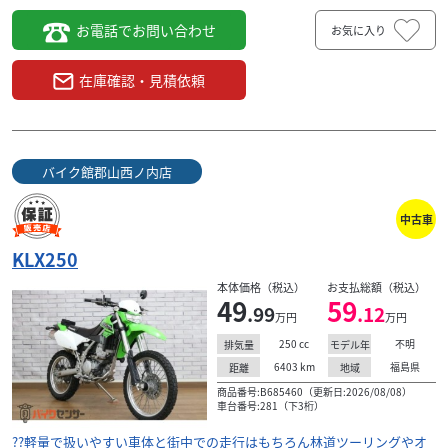
お電話でお問い合わせ
お気に入り
在庫確認・見積依頼
バイク館郡山西ノ内店
中古車
KLX250
本体価格（税込）
お支払総額（税込）
49
59
.99
.12
万円
万円
250
cc
不明
排気量
モデル年
6403
km
福島県
距離
地域
商品番号:B685460（更新日:2026/08/08）
車台番号:281（下3桁）
??軽量で扱いやすい車体と街中での走行はもちろん林道ツーリングやオ