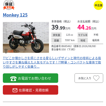
ホンダ
バイク館郡山西ノ内店
中古車
Monkey 125
39
Monkey 125
.99
万円
本体価格:
（税込）
本体価格（税込）
お支払総額（税込）
??どこか懐かしさを感じさせる愛らしいデザインと現代の
39
44
.99
.26
万円
万円
技術による扱いやすさを兼ね備えた人気モデルです！??軽
量・コンパクトな車体で取り回しがしやすく街乗り...
125
cc
不明
排気量
モデル年
7097
km
福島県
距離
地域
商品番号:B685462（更新日:2026/08/08）
車台番号:550（下3桁）
??どこか懐かしさを感じさせる愛らしいデザインと現代の技術による扱
いやすさを兼ね備えた人気モデルです！??軽量・コンパクトな車体で取
り回しがしやすく街乗り...
お電話でお問い合わせ
お気に入り
在庫確認・見積依頼