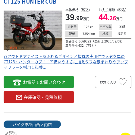
CT125 HUNTER CUB
本体価格（税込）
お支払総額（税込）
39
44
.99
.26
万円
万円
125
cc
不明
排気量
モデル年
7354
km
福島県
距離
地域
商品番号:B669272（更新日:2026/08/08）
車台番号:632（下3桁）
??アウトドアテイストあふれるデザインと抜群の実用性で人気を集め
CT125・ハンターカブ！！??扱いやすさに加えタフな足まわりやアップ
マフラーを採用し街乗...
お電話でお問い合わせ
お気に入り
在庫確認・見積依頼
バイク館郡山西ノ内店