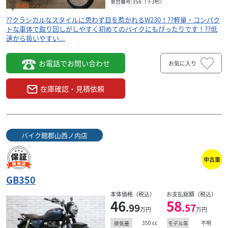
車台番号:358（下3桁）
??クラシカルなスタイルに思わず目を惹かれるW230！??軽量・コンパク
トな車体で取り回しがしやすく初めてのバイクにもぴったりです！??低
速から扱いやすい...
お電話でお問い合わせ
お気に入り
在庫確認・見積依頼
バイク館郡山西ノ内店
中古車
GB350
本体価格（税込）
お支払総額（税込）
46
58
.99
.57
万円
万円
350
cc
不明
排気量
モデル年