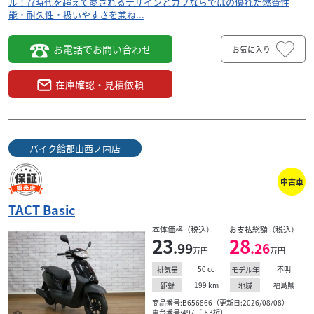
ル！??時代を超えて愛されるデザインとカブならではの優れた燃費性
能・耐久性・扱いやすさを兼ね...
お電話でお問い合わせ
お気に入り
在庫確認・見積依頼
バイク館郡山西ノ内店
中古車
TACT Basic
本体価格（税込）
お支払総額（税込）
23
28
.99
.26
万円
万円
50
cc
不明
排気量
モデル年
199
km
福島県
距離
地域
商品番号:B656866（更新日:2026/08/08）
車台番号:497（下3桁）