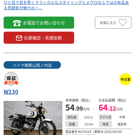
ひと目で目を惹くクラシカルなスタイリングとメグロならではの気品あ
る雰囲気が魅力の一...
お電話でお問い合わせ
お気に入り
在庫確認・見積依頼
バイク館郡山西ノ内店
中古車
W230
本体価格（税込）
お支払総額（税込）
54
64
.99
.12
万円
万円
230
cc
不明
排気量
モデル年
15
km
福島県
距離
地域
商品番号:B674324（更新日:2026/08/08）