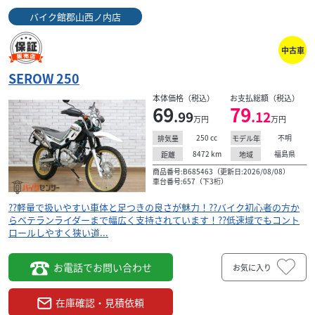
バイク館郡山西ノ内店
中古車
ヤマハ
バイク館郡山西ノ内店
SEROW 250
SEROW 250
69
本体価格（税込）
お支払総額（税込）
.99
万円
本体価格:
（税込）
69
79
.99
.12
万円
万円
??軽量で扱いやすい車体と足つきの良さが魅力！??バイク
250
cc
不明
初心者の方からベテランライダーまで幅広く支持されてい
排気量
モデル年
ます！??低速域でもコントロールしやすく狭い道...
8472
km
福島県
距離
地域
商品番号:B685463（更新日:2026/08/08）
車台番号:657（下3桁）
??軽量で扱いやすい車体と足つきの良さが魅力！??バイク初心者の方か
らベテランライダーまで幅広く支持されています！??低速域でもコント
ロールしやすく狭い道...
お電話でお問い合わせ
お気に入り
在庫確認・見積依頼