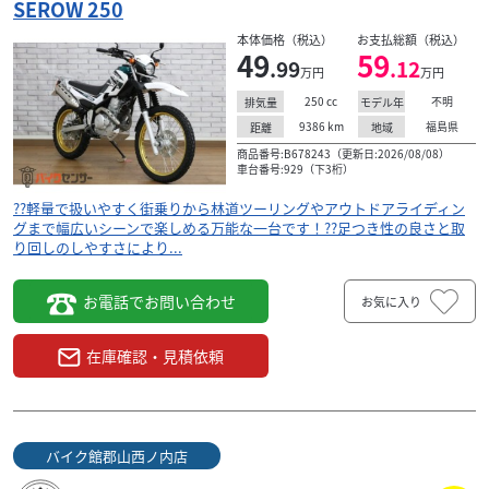
SEROW 250
本体価格（税込）
お支払総額（税込）
49
59
.99
.12
万円
万円
250
cc
不明
排気量
モデル年
9386
km
福島県
距離
地域
商品番号:B678243（更新日:2026/08/08）
車台番号:929（下3桁）
??軽量で扱いやすく街乗りから林道ツーリングやアウトドアライディン
グまで幅広いシーンで楽しめる万能な一台です！??足つき性の良さと取
り回しのしやすさにより...
お電話でお問い合わせ
お気に入り
在庫確認・見積依頼
バイク館郡山西ノ内店