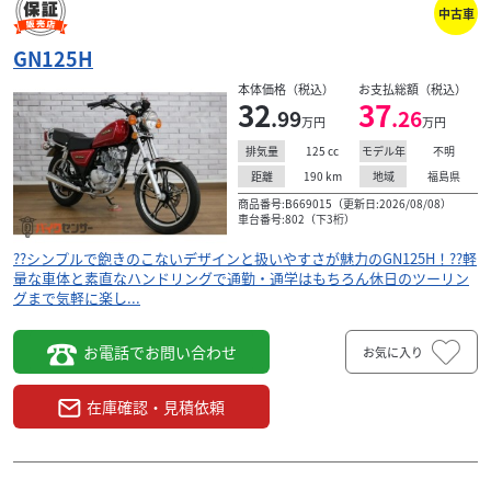
中古車
GN125H
本体価格（税込）
お支払総額（税込）
32
37
.99
.26
万円
万円
125
cc
不明
排気量
モデル年
190
km
福島県
距離
地域
商品番号:B669015（更新日:2026/08/08）
車台番号:802（下3桁）
??シンプルで飽きのこないデザインと扱いやすさが魅力のGN125H！??軽
量な車体と素直なハンドリングで通勤・通学はもちろん休日のツーリン
グまで気軽に楽し...
お電話でお問い合わせ
お気に入り
在庫確認・見積依頼