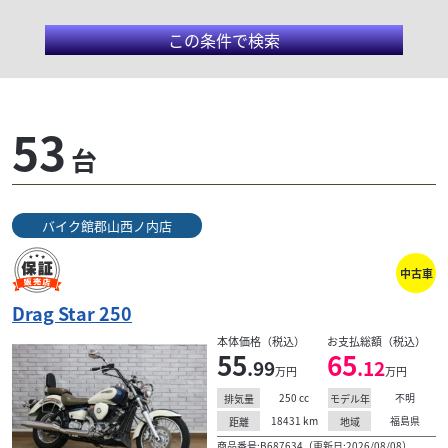
この条件で検索
バイク館郡山西ノ内店
53
台
同敷地内には、カー用品専門店のイエローハット郡山
西ノ内店とオートバイ用品専門店郡山２りんかんが併
設しており、4輪とオートバイに関わる様々なサービ
バイク館郡山西ノ内店
スがご提供...
中古車
Drag Star 250
検索条件でおすすめの車両
本体価格（税込）
お支払総額（税込）
55
65
.99
.12
万円
万円
250
cc
不明
排気量
モデル年
18431
km
福島県
距離
地域
商品番号:B687634（更新日:2026/08/08）