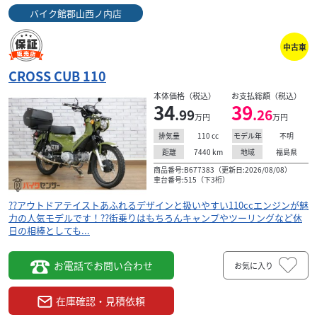
バイク館郡山西ノ内店
中古車
CROSS CUB 110
本体価格（税込）
お支払総額（税込）
34
39
.99
.26
万円
万円
110
cc
不明
排気量
モデル年
7440
km
福島県
距離
地域
商品番号:B677383（更新日:2026/08/08）
車台番号:515（下3桁）
??アウトドアテイストあふれるデザインと扱いやすい110ccエンジンが魅
力の人気モデルです！??街乗りはもちろんキャンプやツーリングなど休
日の相棒としても...
お電話でお問い合わせ
お気に入り
在庫確認・見積依頼