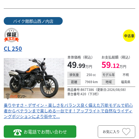
バイク館郡山西ノ内店
中古車
CL 250
本体価格（税込）
お支払総額（税込）
49
59
.99
.12
万円
万円
250
cc
不明
排気量
モデル年
7969
km
福島県
距離
地域
商品番号:B677386（更新日:2026/08/08）
車台番号:420（下3桁）
乗りやすさ・デザイン・楽しさをバランス良く備えた万能モデルで初心
者からベテランまで楽しめる一台です！アップライトで自然なライディ
ングポジションにより街中で...
お電話でお問い合わせ
お気に入り