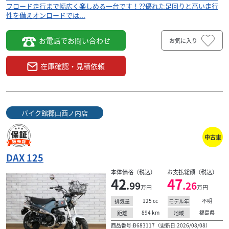
フロード走行まで幅広く楽しめる一台です！??優れた足回りと高い走行
性を備えオンロードでは...
お電話でお問い合わせ
お気に入り
在庫確認・見積依頼
バイク館郡山西ノ内店
中古車
DAX 125
本体価格（税込）
お支払総額（税込）
42
47
.99
.26
万円
万円
125
cc
不明
排気量
モデル年
894
km
福島県
距離
地域
商品番号:B683117（更新日:2026/08/08）