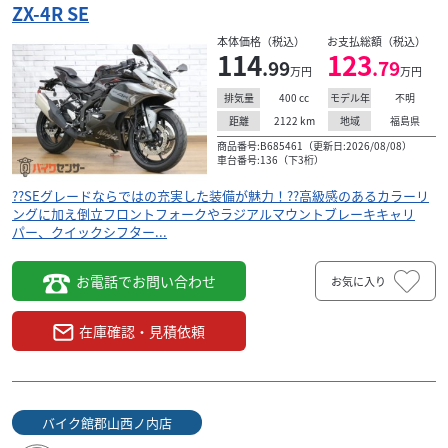
万円
本体価格:
（税込）
ZX-4R SE
??ライディングモード、トラクションコントロール、クイッ
本体価格（税込）
お支払総額（税込）
クシフターなど先進の電子制御を搭載しライダーの技量や
114
123
.99
.79
走行シーンに合わせた幅広い楽しみ方が可能です！...
万円
万円
400
cc
不明
排気量
モデル年
2122
km
福島県
距離
地域
商品番号:B685461（更新日:2026/08/08）
車台番号:136（下3桁）
??SEグレードならではの充実した装備が魅力！??高級感のあるカラーリ
ングに加え倒立フロントフォークやラジアルマウントブレーキキャリ
パー、クイックシフター...
お電話でお問い合わせ
お気に入り
在庫確認・見積依頼
バイク館郡山西ノ内店