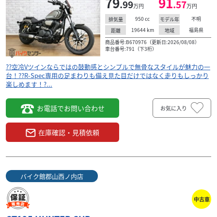
79
91
.99
.57
万円
万円
950
cc
不明
排気量
モデル年
19644
km
福島県
距離
地域
商品番号:B670976（更新日:2026/08/08）
車台番号:791（下3桁）
??空冷Vツインならではの鼓動感とシンプルで無骨なスタイルが魅力の一
台！??R-Spec専用の足まわりも備え見た目だけではなく走りもしっかり
楽しめます！?...
お電話でお問い合わせ
お気に入り
在庫確認・見積依頼
バイク館郡山西ノ内店
中古車