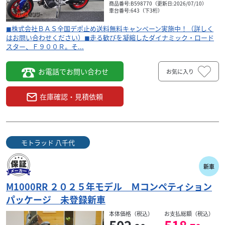
商品番号:B598770（更新日:2026/07/10）
車台番号:643（下3桁）
◼︎株式会社ＢＡＳ全国デポ止め送料無料キャンペーン実施中！（詳しく
はお問い合わせください）◼︎走る歓びを凝縮したダイナミック・ロード
スター、Ｆ９００Ｒ。そ...
BMW
モトラッド 八千代
お電話でお問い合わせ
お気に入り
R12 ワンオーナー コンフォートパッケージ シリン
ダーヘッ...
在庫確認・見積依頼
210
.00
万円
本体価格:
（税込）
◼︎全国デポ止め送料無料キャンペーン実施中！（詳しくはお
問い合わせください）◼︎Ｒ１２は、クラシックな美しさと現
モトラッド 八千代
代の洗練さが調和した真のヘリテージ・クルー...
新車
M1000RR ２０２５年モデル Ｍコンペティション
パッケージ 未登録新車
本体価格（税込）
お支払総額（税込）