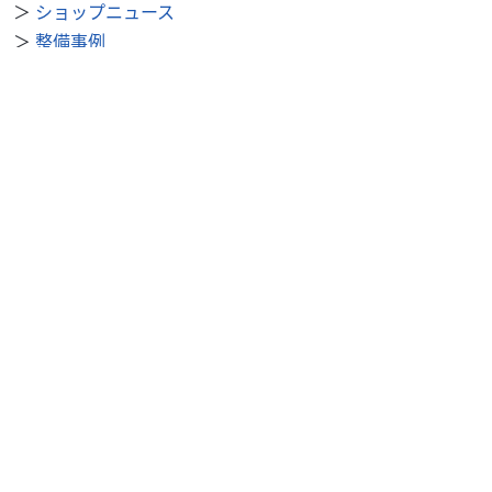
＞
ショップニュース
＞
整備事例
＞
求人を探す
BDSバイクセンサー便利機能
＞
お気に入り
＞
閲覧履歴
＞
検索履歴
公式SNS
＞
Youtube
＞
X
＞
Instagram
BDSバイクセンサーについて
＞
会社概要
＞
利用規約
＞
プライバシーポリシー