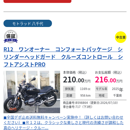
ド バ...
153
.00
万円
本体価格:
（税込）
◼︎株式会社ＢＡＳ全国デポ止め送料無料キャンペーン実施
モトラッド 八千代
中！（詳しくはお問い合わせください）◼︎走る歓びを凝縮し
たダイナミック・ロードスター、Ｆ９００Ｒ。そ...
中古車
R12 ワンオーナー コンフォートパッケージ シ
リンダーヘッドガード クルーズコントロール シ
フトアシストPRO
本体価格（税込）
お支払総額（税込）
210
216
.00
.00
万円
万円
1169
cc
2025
年
排気量
モデル年
956
km
千葉県
距離
地域
商品番号:B598864（更新日:2026/07/10）
車台番号:717（下3桁）
◼︎全国デポ止め送料無料キャンペーン実施中！（詳しくはお問い合わせ
ください）◼︎Ｒ１２は、クラシックな美しさと現代の洗練さが調和した
真のヘリテージ・クルー...