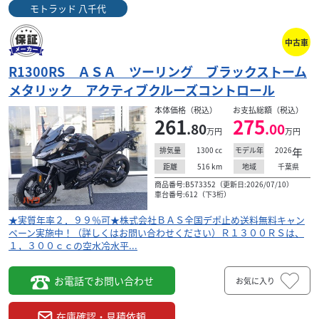
モトラッド 八千代
中古車
R1300RS ＡＳＡ ツーリング ブラックストーム
メタリック アクティブクルーズコントロール
本体価格（税込）
お支払総額（税込）
261
275
.80
.00
万円
万円
1300
cc
2026
年
排気量
モデル年
516
km
千葉県
距離
地域
商品番号:B573352（更新日:2026/07/10）
車台番号:612（下3桁）
★実質年率２．９９％可★株式会社ＢＡＳ全国デポ止め送料無料キャン
ペーン実施中！（詳しくはお問い合わせください）Ｒ１３００ＲＳは、
１，３００ｃｃの空水冷水平...
お電話でお問い合わせ
お気に入り
在庫確認・見積依頼