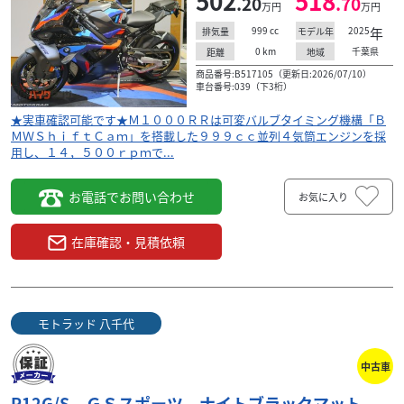
502
518
.20
.70
万円
万円
999
cc
2025
年
排気量
モデル年
0
km
千葉県
距離
地域
商品番号:B517105（更新日:2026/07/10）
車台番号:039（下3桁）
★実車確認可能です★Ｍ１０００ＲＲは可変バルブタイミング機構「Ｂ
ＭＷＳｈｉｆｔＣａｍ」を搭載した９９９ｃｃ並列４気筒エンジンを採
用し、１４，５００ｒｐｍで...
お電話でお問い合わせ
お気に入り
在庫確認・見積依頼
モトラッド 八千代
中古車
R12G/S ＧＳスポーツ ナイトブラックマット