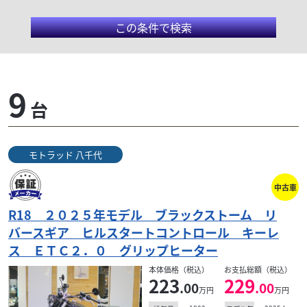
この条件で検索
モトラッド 八千代
9
台
国道16号線沿い、東葉高速鉄道・村上駅より徒歩6分
とアクセスも良く、首都圏最大級の規模を誇る店内に
は最新の設備を取り揃え、BMW Motorradの世界観...
モトラッド 八千代
中古車
検索条件でおすすめの車両
R18 ２０２５年モデル ブラックストーム リ
バースギア ヒルスタートコントロール キーレ
ス ＥＴＣ２．０ グリップヒーター
本体価格（税込）
お支払総額（税込）
223
229
.00
.00
万円
万円