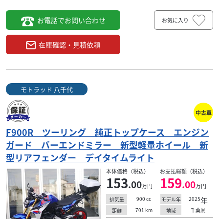
お電話でお問い合わせ
お気に入り
BMW
モトラッド 八千代
R12 スタンダード アベンチュリンレッドメタリック
在庫確認・見積依頼
159
.00
万円
本体価格:
（税込）
実質年率２．９９％クレジット60回までご利用いただけま
す。 ■外装・機関共に良好です■ＢＭＷ認定中古車保証２
モトラッド 八千代
年間／走行無制限／ロードサービス付き■低金利...
中古車
F900R ツーリング 純正トップケース エンジン
ガード バーエンドミラー 新型軽量ホイール 新
型リアフェンダー デイタイムライト
本体価格（税込）
お支払総額（税込）
153
159
.00
.00
万円
万円
900
cc
2025
年
排気量
モデル年
701
km
千葉県
距離
地域