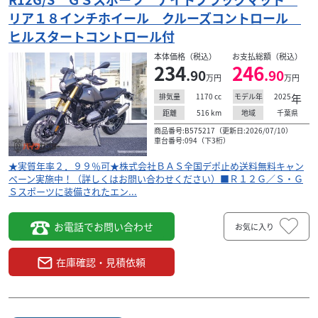
リア１８インチホイール クルーズコントロール
ヒルスタートコントロール付
本体価格（税込）
お支払総額（税込）
234
246
.90
.90
万円
万円
1170
cc
2025
年
排気量
モデル年
516
km
千葉県
距離
地域
商品番号:B575217（更新日:2026/07/10）
車台番号:094（下3桁）
★実質年率２．９９％可★株式会社ＢＡＳ全国デポ止め送料無料キャン
ペーン実施中！（詳しくはお問い合わせください）■Ｒ１２Ｇ／Ｓ・Ｇ
Ｓスポーツに装備されたエン...
お電話でお問い合わせ
お気に入り
在庫確認・見積依頼