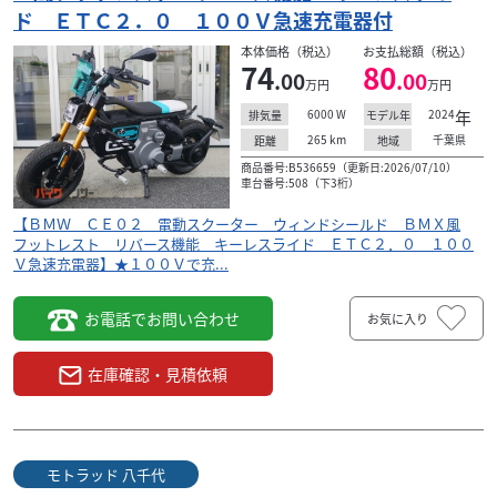
ド ＥＴＣ２．０ １００Ｖ急速充電器付
本体価格（税込）
お支払総額（税込）
74
80
.00
.00
万円
万円
6000
W
2024
年
排気量
モデル年
265
km
千葉県
距離
地域
商品番号:B536659（更新日:2026/07/10）
車台番号:508（下3桁）
【ＢＭＷ ＣＥ０２ 電動スクーター ウィンドシールド ＢＭＸ風
フットレスト リバース機能 キーレスライド ＥＴＣ２．０ １００
Ｖ急速充電器】★１００Ｖで充...
お電話でお問い合わせ
お気に入り
BMW
モトラッド 八千代
M1000RR ２０２５年モデル Ｍコンペティションパッ
在庫確認・見積依頼
ケ...
502
.20
万円
本体価格:
（税込）
モトラッド 八千代
★実車確認可能です★Ｍ１０００ＲＲは可変バルブタイミ