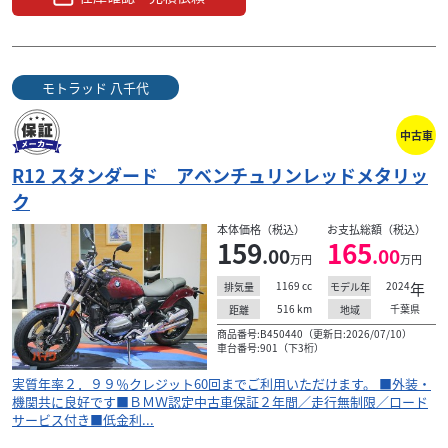
モトラッド 八千代
中古車
R12 スタンダード アベンチュリンレッドメタリッ
ク
本体価格（税込）
お支払総額（税込）
159
165
.00
.00
万円
万円
1169
cc
2024
年
排気量
モデル年
516
km
千葉県
距離
地域
商品番号:B450440（更新日:2026/07/10）
車台番号:901（下3桁）
実質年率２．９９％クレジット60回までご利用いただけます。 ■外装・
機関共に良好です■ＢＭＷ認定中古車保証２年間／走行無制限／ロード
サービス付き■低金利...