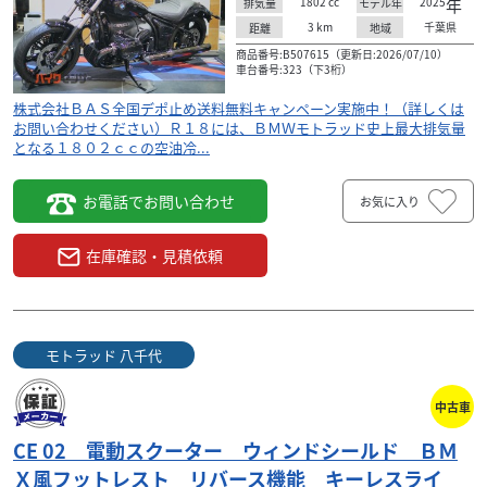
1802
cc
2025
年
排気量
モデル年
3
km
千葉県
距離
地域
商品番号:B507615（更新日:2026/07/10）
車台番号:323（下3桁）
株式会社ＢＡＳ全国デポ止め送料無料キャンペーン実施中！（詳しくは
お問い合わせください）Ｒ１８には、ＢＭＷモトラッド史上最大排気量
となる１８０２ｃｃの空油冷...
お電話でお問い合わせ
お気に入り
BMW
千代
モトラッド 八千代
ン
F900R ツーリング 純正トップケース エンジン
在庫確認・見積依頼
ガード バ...
153
.00
万円
本体価格:
（税込）
タ
◼︎株式会社ＢＡＳ全国デポ止め送料無料キャンペーン
モトラッド 八千代
た
実施中！（詳しくはお問い合わせください）◼︎走る歓
０
びを凝縮したダイナミック・ロードスター、Ｆ９００
Ｒ。そ...
中古車
CE 02 電動スクーター ウィンドシールド ＢＭ
Ｘ風フットレスト リバース機能 キーレスライ