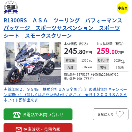
ング機構「ＢＭＷＳｈｉｆｔＣａｍ」を搭載した９９９ｃ
ｃ並列４気筒エンジンを採用し、１４，５００ｒｐｍで...
中古車
R1300RS ＡＳＡ ツーリング パフォーマンス
パッケージ スポーツサスペンション スポーツ
シート スモークスクリーン
本体価格（税込）
お支払総額（税込）
245
259
.80
.00
万円
万円
1300
cc
2026
年
排気量
モデル年
516
km
千葉県
距離
地域
商品番号:B575197（更新日:2026/07/10）
車台番号:100（下3桁）
実質年率２．９９％可 株式会社ＢＡＳ全国デポ止め送料無料キャンペー
ン実施中！（詳しくはお問い合わせください） ★Ｒ１３００ＲＳＡＳＡ
ホワイト即納出来ま...
お電話でお問い合わせ
お気に入り
BMW
モトラッド 八千代
F900R ツーリング 純正トップケース エンジンガー
在庫確認・見積依頼