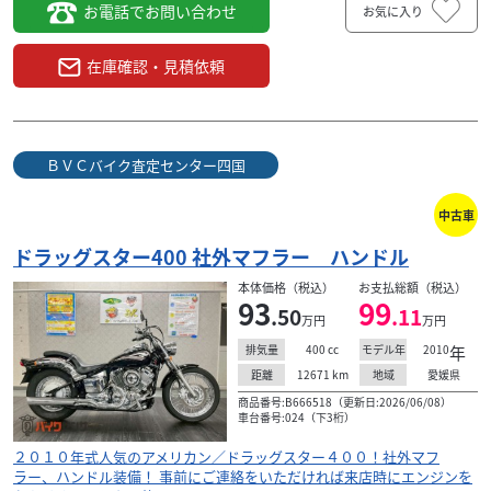
お電話でお問い合わせ
お気に入り
在庫確認・見積依頼
ＢＶＣバイク査定センター四国
中古車
ドラッグスター400 社外マフラー ハンドル
本体価格（税込）
お支払総額（税込）
93
99
.50
.11
万円
万円
400
cc
2010
年
排気量
モデル年
12671
km
愛媛県
距離
地域
商品番号:B666518（更新日:2026/06/08）
車台番号:024（下3桁）
２０１０年式人気のアメリカン／ドラッグスター４００！社外マフ
ラー、ハンドル装備！ 事前にご連絡をいただければ来店時にエンジンを