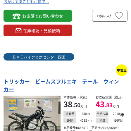
おかけすることも可能で...
お電話でお問い合わせ
お気に入り
在庫確認・見積依頼
ＢＶＣバイク査定センター四国
中古車
トリッカー ビームスフルエキ テール ウィン
カー
本体価格（税込）
お支払総額（税込）
38
43
.50
.83
万円
万円
250
cc
2010
年
排気量
モデル年
4232
km
愛媛県
距離
地域
商品番号:B666510（更新日:2026/06/08）