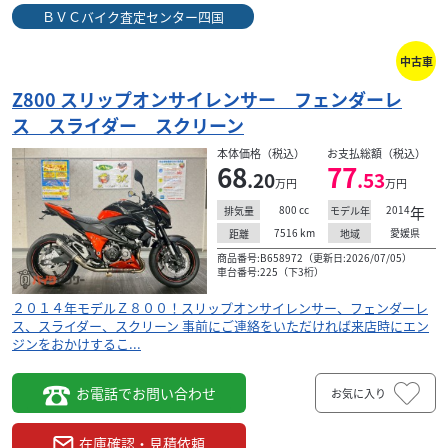
ＢＶＣバイク査定センター四国
ホンダ
ＢＶＣバイク査定センター四国
CB1000R ＴＳＲスリップオン バーエンドミラー
中古車
121
.00
万円
本体価格:
（税込）
Z800 スリップオンサイレンサー フェンダーレ
２０１８年式ＣＢ１０００Ｒ！ＴＳＲスリップオン、バー
ス スライダー スクリーン
エンドミラー！ＥＴＣ、グリップヒーター 事前にご連絡を
本体価格（税込）
お支払総額（税込）
いただければ来店時にエンジンをおかけすることも...
68
77
.20
.53
万円
万円
800
cc
2014
年
排気量
モデル年
7516
km
愛媛県
距離
地域
商品番号:B658972（更新日:2026/07/05）
車台番号:225（下3桁）
２０１４年モデルＺ８００！スリップオンサイレンサー、フェンダーレ
ス、スライダー、スクリーン 事前にご連絡をいただければ来店時にエン
ジンをおかけするこ...
お電話でお問い合わせ
お気に入り
在庫確認・見積依頼