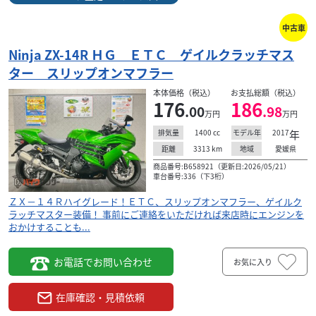
中古車
Ninja ZX-14R ＨＧ ＥＴＣ ゲイルクラッチマス
ター スリップオンマフラー
本体価格（税込）
お支払総額（税込）
176
186
.00
.98
万円
万円
1400
cc
2017
年
排気量
モデル年
3313
km
愛媛県
距離
地域
商品番号:B658921（更新日:2026/05/21）
車台番号:336（下3桁）
ＺＸ－１４Ｒハイグレード！ＥＴＣ、スリップオンマフラー、ゲイルク
ラッチマスター装備！ 事前にご連絡をいただければ来店時にエンジンを
おかけすることも...
お電話でお問い合わせ
お気に入り
在庫確認・見積依頼