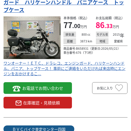
ガード ハリケーンハンドル パニアケース トッ
プケース
本体価格（税込）
お支払総額（税込）
77
86
.00
.33
万円
万円
800
cc
2015
年
排気量
モデル年
3873
km
愛媛県
距離
地域
商品番号:B658931（更新日:2026/05/21）
車台番号:676（下3桁）
ワンオーナー！ＥＴＣ、ドラレコ、エンジンガード、ハリケーンハンド
ル、パニア、トップケース！ 事前にご連絡をいただければ来店時にエン
ジンをおかけするこ...
お電話でお問い合わせ
お気に入り
在庫確認・見積依頼
ＢＶＣバイク査定センター四国