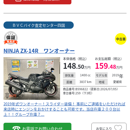
ＢＶＣバイク査定センター四国
カワサキ
ＢＶＣバイク査定センター四国
Ninja1000
中古車
77
.00
万円
本体価格:
（税込）
NINJA ZX-14R ワンオーナー
２０１４年式Ｎｉｎｊａ１０００ＡＢＳワンオーナー！ス
本体価格（税込）
お支払総額（税込）
ライダー装備！トラコン搭載モデル！ 事前にご連絡をいた
148
159
.50
.48
万円
万円
だければ来店時にエンジンをおかけすることも...
1400
cc
2019
年
排気量
モデル年
3837
km
愛媛県
距離
地域
商品番号:B596822（更新日:2026/07/05）
車台番号:259（下3桁）
2019年式ワンオーナー！スライダー装備！ 事前にご連絡をいただければ
来店時にエンジンをおかけすることも可能です。当店在庫２００台以
上！！グループ在庫７...
お電話でお問い合わせ
お気に入り