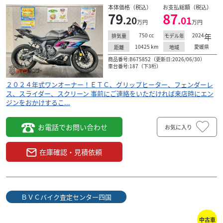
本体価格（税込）
お支払総額（税込）
79
87
.20
.01
万円
万円
750
cc
2024
年
排気量
モデル年
10425
km
愛媛県
距離
地域
商品番号:B675852（更新日:2026/06/30）
車台番号:187（下3桁）
２０２４年式ワンオーナー！ＥＴＣ、グリップヒーター、フェンダーレ
ス、スライダー、スクリーン 事前にご連絡をいただければ来店時にエン
ジンをおかけするこ...
お電話でお問い合わせ
お気に入り
在庫確認・見積依頼
ＢＶＣバイク査定センター四国
中古車