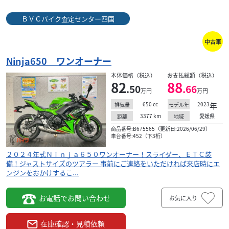
ＢＶＣバイク査定センター四国
中古車
Ninja650 ワンオーナー
本体価格（税込）
お支払総額（税込）
82
88
.50
.66
万円
万円
650
cc
2023
年
排気量
モデル年
3377
km
愛媛県
距離
地域
商品番号:B675565（更新日:2026/06/29）
車台番号:452（下3桁）
２０２４年式Ｎｉｎｊａ６５０ワンオーナー！スライダー、ＥＴＣ装
備！ジャストサイズのツアラー 事前にご連絡をいただければ来店時にエ
ンジンをおかけするこ...
お電話でお問い合わせ
お気に入り
在庫確認・見積依頼