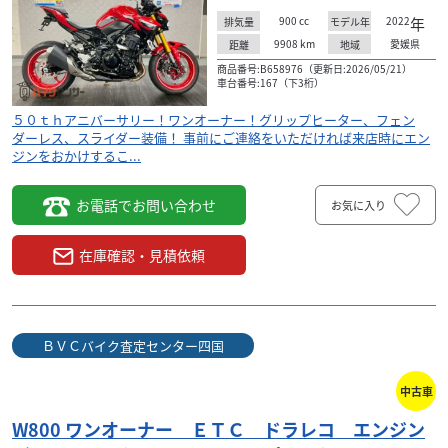
900
cc
2022
年
排気量
モデル年
9908
km
愛媛県
距離
地域
商品番号:B658976（更新日:2026/05/21）
車台番号:167（下3桁）
５０ｔｈアニバーサリー！ワンオーナー！グリップヒーター、フェン
ダーレス、スライダー装備！ 事前にご連絡をいただければ来店時にエン
ジンをおかけするこ...
お電話でお問い合わせ
お気に入り
在庫確認・見積依頼
ＢＶＣバイク査定センター四国
中古車
W800 ワンオーナー ＥＴＣ ドラレコ エンジン