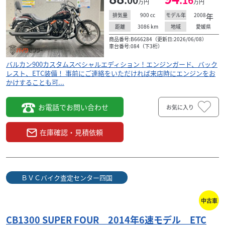
万円
万円
900
cc
2008
年
排気量
モデル年
3086
km
愛媛県
距離
地域
商品番号:B666284（更新日:2026/06/08）
車台番号:084（下3桁）
バルカン900カスタムスペシャルエディション！エンジンガード、バック
レスト、ETC装備！ 事前にご連絡をいただければ来店時にエンジンをお
かけすることも可...
お電話でお問い合わせ
お気に入り
在庫確認・見積依頼
ＢＶＣバイク査定センター四国
中古車
CB1300 SUPER FOUR 2014年6速モデル ETC