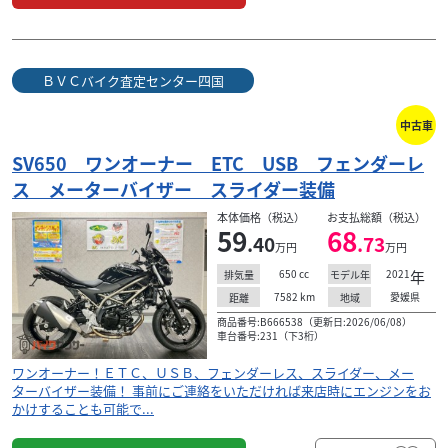
ＢＶＣバイク査定センター四国
中古車
SV650 ワンオーナー ETC USB フェンダーレ
ス メーターバイザー スライダー装備
本体価格（税込）
お支払総額（税込）
59
68
.40
.73
万円
万円
650
cc
2021
年
排気量
モデル年
7582
km
愛媛県
距離
地域
商品番号:B666538（更新日:2026/06/08）
車台番号:231（下3桁）
ワンオーナー！ＥＴＣ、ＵＳＢ、フェンダーレス、スライダー、メー
ターバイザー装備！ 事前にご連絡をいただければ来店時にエンジンをお
かけすることも可能で...