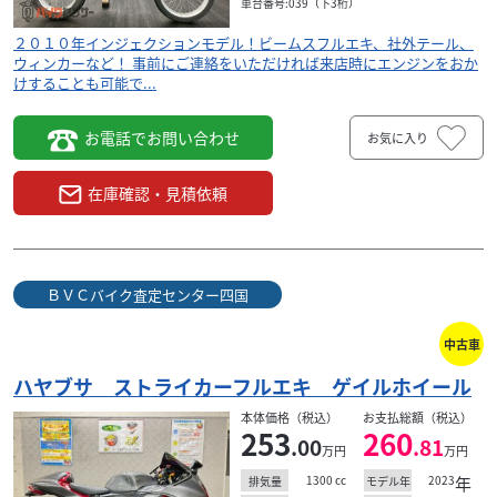
車台番号:039（下3桁）
２０１０年インジェクションモデル！ビームスフルエキ、社外テール、
ウィンカーなど！ 事前にご連絡をいただければ来店時にエンジンをおか
けすることも可能で...
お電話でお問い合わせ
お気に入り
在庫確認・見積依頼
ＢＶＣバイク査定センター四国
中古車
ハヤブサ ストライカーフルエキ ゲイルホイール
本体価格（税込）
お支払総額（税込）
253
260
.00
.81
万円
万円
1300
cc
2023
年
排気量
モデル年