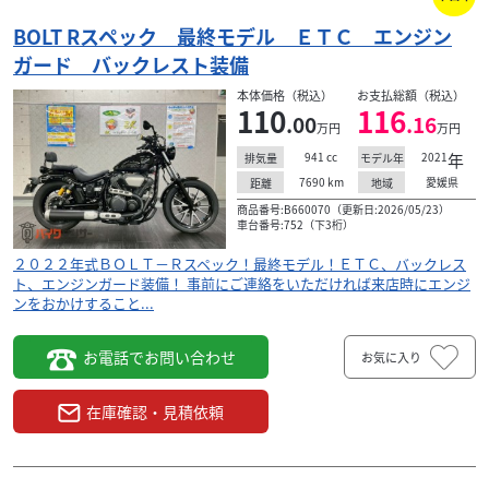
BOLT Rスペック 最終モデル ＥＴＣ エンジン
ガード バックレスト装備
本体価格（税込）
お支払総額（税込）
110
116
.00
.16
万円
万円
941
cc
2021
年
排気量
モデル年
7690
km
愛媛県
距離
地域
商品番号:B660070（更新日:2026/05/23）
車台番号:752（下3桁）
２０２２年式ＢＯＬＴ－Ｒスペック！最終モデル！ＥＴＣ、バックレス
ト、エンジンガード装備！ 事前にご連絡をいただければ来店時にエンジ
ンをおかけすること...
お電話でお問い合わせ
お気に入り
在庫確認・見積依頼