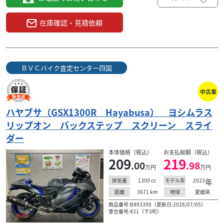
在庫確認・見積依頼
ＢＶＣバイク査定センター四国
中古車
ハヤブサ（GSX1300R Hayabusa） ヨシムラス
リップオン バックステップ スクリーン スライ
ダー
本体価格（税込）
お支払総額（税込）
209
219
.00
.98
万円
万円
1300
cc
2023
年
排気量
モデル年
3671
km
愛媛県
距離
地域
商品番号:B493390（更新日:2026/07/05）
車台番号:431（下3桁）