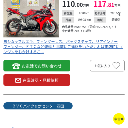
110
117
.00
.81
万円
万円
1000
cc
2007
年
排気量
モデル年
19808
km
愛媛県
距離
地域
商品番号:B686258（更新日:2026/07/27）
車台番号:204（下3桁）
ヨシムラフルエキ、フェンダーレス、バックステップ、リアインナー
フェンダー、ＥＴＣなど装備！ 事前にご連絡をいただければ来店時にエ
ンジンをおかけするこ...
お電話でお問い合わせ
お気に入り
在庫確認・見積依頼
カワサキ
ＢＶＣバイク査定センター四国
Ninja1000SX
126
ＢＶＣバイク査定センター四国
.50
万円
本体価格:
（税込）
中古車
２０２１年式Ｎｉｎｊａ１０００ＳＸ！スライダー、エン
ジンカバー、タンクカバー、シガー装備！ 事前にご連絡を