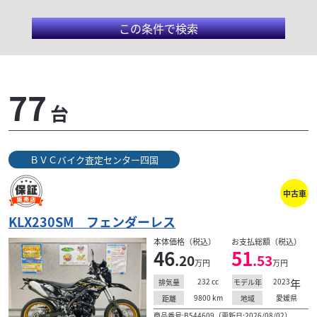
この条件で検索
ＢＶＣバイク査定センター四
77
台
国
常時約２００台以上の新車・中古車を展示する、 中
ＢＶＣバイク査定センター四国
四国最大級の規模を誇るグループ屈指の大型店！ 重整
備工場や軽作業ピット＆倉庫も併設！
中古車
KLX230SM フェンダーレス
検索条件でおすすめの車両
本体価格（税込）
お支払総額（税込）
46
51
.20
.53
万円
万円
232
cc
2023
年
排気量
モデル年
9800
km
愛媛県
距離
地域
商品番号:B544609（更新日:2026/08/02）