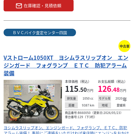
在庫確認・見積依頼
ＢＶＣバイク査定センター四国
中古車
Vストローム1050XT ヨシムラスリップオン エン
ジンガード フォグランプ ＥＴＣ 防犯アラーム
装備
本体価格（税込）
お支払総額（税込）
115
126
.50
.48
万円
万円
1050
cc
2020
年
排気量
モデル年
9387
km
愛媛県
距離
地域
商品番号:B660050（更新日:2026/05/23）
車台番号:129（下3桁）
ヨシムラスリップオン、エンジンガード、フォグランプ、ＥＴＣ、防犯
アラーム装備！ 事前にご連絡をいただければ来店時にエンジンをおかけ