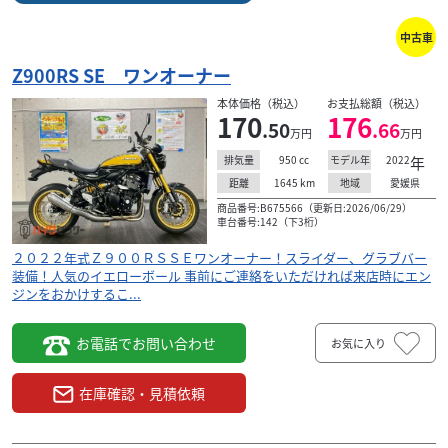
中古車
Z900RS SE ワンオーナー
本体価格（税込）
お支払総額（税込）
170
176
.50
.66
万円
万円
950
cc
2022
年
排気量
モデル年
1645
km
愛媛県
距離
地域
商品番号:B675566（更新日:2026/06/29）
車台番号:142（下3桁）
２０２２年式Ｚ９００ＲＳＳＥワンオーナー！スライダー、グラブバー
装備！人気のイエローボール 事前にご連絡をいただければ来店時にエン
ジンをおかけするこ...
お電話でお問い合わせ
お気に入り
在庫確認・見積依頼