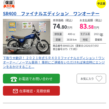
132
.00
万円
中古車
本体価格:
（税込）
２０２２年式ワンオーナー！ドラレコ、スライダー、大型
SR400 ファイナルエディション ワンオーナー
スクリーン装備！ 事前にご連絡をいただければ来店時にエ
本体価格（税込）
お支払総額（税込）
ンジンをおかけすることも可能です。当店在庫...
74
83
.80
.58
万円
万円
400
cc
2021
年
排気量
モデル年
3838
km
愛媛県
距離
地域
商品番号:B460126（更新日:2026/07/05）
車台番号:875（下3桁）
下取り大歓迎！ ２０２１年式ＳＲ４００ファイナルエディション！ワン
オーナー／ノーマル車両！ 事前にご連絡をいただければ来店時にエンジ
ンをおかけすること...
お電話でお問い合わせ
お気に入り
在庫確認・見積依頼