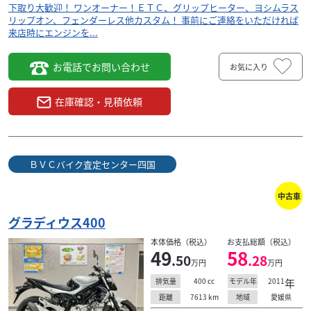
下取り大歓迎！ ワンオーナー！ＥＴＣ、グリップヒーター、ヨシムラス
リップオン、フェンダーレス他カスタム！ 事前にご連絡をいただければ
来店時にエンジンを...
お電話でお問い合わせ
お気に入り
在庫確認・見積依頼
ＢＶＣバイク査定センター四国
中古車
グラディウス400
本体価格（税込）
お支払総額（税込）
49
58
.50
.28
万円
万円
400
cc
2011
年
排気量
モデル年
7613
km
愛媛県
距離
地域