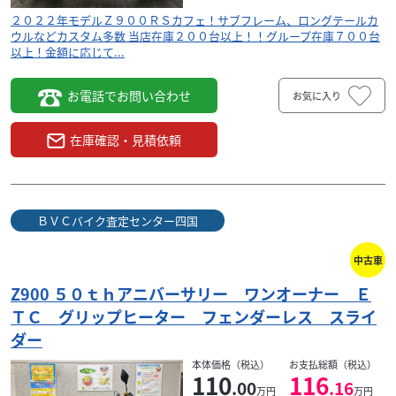
２０２２年モデルＺ９００ＲＳカフェ！サブフレーム、ロングテールカ
ウルなどカスタム多数 当店在庫２００台以上！！グループ在庫７００台
以上！金額に応じて...
お電話でお問い合わせ
お気に入り
在庫確認・見積依頼
ＢＶＣバイク査定センター四国
中古車
Z900 ５０ｔｈアニバーサリー ワンオーナー Ｅ
ＴＣ グリップヒーター フェンダーレス スライ
ダー
本体価格（税込）
お支払総額（税込）
110
116
.00
.16
万円
万円