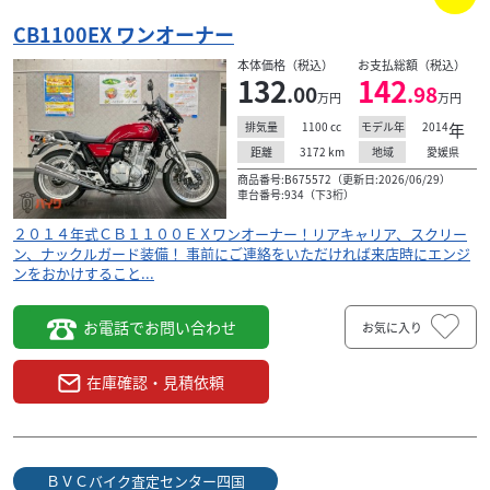
CB1100EX ワンオーナー
本体価格（税込）
お支払総額（税込）
132
142
.00
.98
万円
万円
1100
cc
2014
年
排気量
モデル年
3172
km
愛媛県
距離
地域
商品番号:B675572（更新日:2026/06/29）
車台番号:934（下3桁）
２０１４年式ＣＢ１１００ＥＸワンオーナー！リアキャリア、スクリー
ン、ナックルガード装備！ 事前にご連絡をいただければ来店時にエンジ
ンをおかけすること...
お電話でお問い合わせ
お気に入り
在庫確認・見積依頼
ＢＶＣバイク査定センター四国