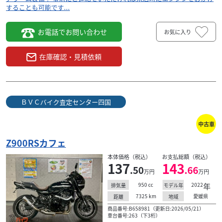
することも可能です...
お電話でお問い合わせ
お気に入り
在庫確認・見積依頼
ＢＶＣバイク査定センター四国
中古車
Z900RSカフェ
本体価格（税込）
お支払総額（税込）
137
143
.50
.66
万円
万円
950
cc
2022
年
排気量
モデル年
7325
km
愛媛県
距離
地域
商品番号:B658981（更新日:2026/05/21）
車台番号:263（下3桁）