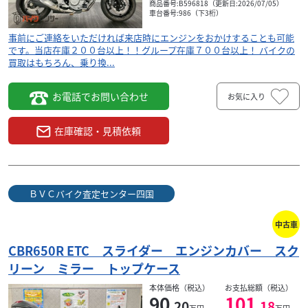
商品番号:B596818（更新日:2026/07/05）
車台番号:986（下3桁）
事前にご連絡をいただければ来店時にエンジンをおかけすることも可能
です。当店在庫２００台以上！！グループ在庫７００台以上！ バイクの
買取はもちろん、乗り換...
お電話でお問い合わせ
お気に入り
在庫確認・見積依頼
ＢＶＣバイク査定センター四国
中古車
CBR650R ETC スライダー エンジンカバー スク
リーン ミラー トップケース
本体価格（税込）
お支払総額（税込）
90
101
.20
.18