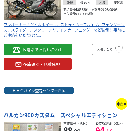
4176
km
愛媛県
距離
地域
商品番号:B666304（更新日:2026/06/08）
車台番号:019（下3桁）
ワンオーナー！ゲイルホイール、ストライカーフルエキ、フェンダーレ
ス、スライダー、スクリーンリアインナーフェンダーなど装備！ 事前に
ご連絡をいただけれ...
お電話でお問い合わせ
お気に入り
在庫確認・見積依頼
ＢＶＣバイク査定センター四国
中古車
バルカン900カスタム スペシャルエディション
本体価格（税込）
お支払総額（税込）
88
94
.00
.16