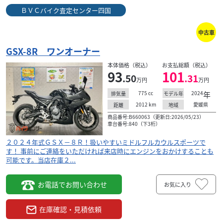
ＢＶＣバイク査定センター四国
中古車
GSX-8R ワンオーナー
本体価格（税込）
お支払総額（税込）
93
101
.50
.31
万円
万円
775
cc
2024
年
排気量
モデル年
2012
km
愛媛県
距離
地域
商品番号:B660063（更新日:2026/05/23）
車台番号:840（下3桁）
２０２４年式ＧＳＸ－８Ｒ！扱いやすいミドルフルカウルスポーツで
す！ 事前にご連絡をいただければ来店時にエンジンをおかけすることも
可能です。当店在庫２...
お電話でお問い合わせ
お気に入り
在庫確認・見積依頼