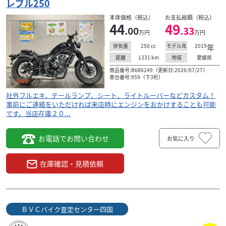
レブル250
いただければ来店時にエンジンをおかけするこ...
本体価格（税込）
お支払総額（税込）
44
49
.00
.33
万円
万円
250
cc
2019
年
排気量
モデル年
1331
km
愛媛県
距離
地域
商品番号:B686249（更新日:2026/07/27）
車台番号:959（下3桁）
社外フルエキ、テールランプ、シート、ライトルーバーなどカスタム！
事前にご連絡をいただければ来店時にエンジンをおかけすることも可能
です。当店在庫２０...
お電話でお問い合わせ
お気に入り
在庫確認・見積依頼
カワサキ
ＢＶＣバイク査定センター四国
ＢＶＣバイク査定センター四国
Ninja1000SX