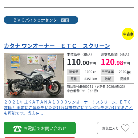
ＢＶＣバイク査定センター四国
中古車
カタナ ワンオーナー ＥＴＣ スクリーン
本体価格（税込）
お支払総額（税込）
110
120
.00
.98
万円
万円
1000
cc
2020
年
排気量
モデル年
5351
km
愛媛県
距離
地域
商品番号:B660051（更新日:2026/05/23）
車台番号:793（下3桁）
２０２１年式ＫＡＴＡＮＡ１０００ワンオーナー！スクリーン、ＥＴＣ
装備！ 事前にご連絡をいただければ来店時にエンジンをおかけすること
も可能です。当店在...
お電話でお問い合わせ
お気に入り