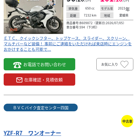
万円
万円
650
cc
2023
年
排気量
モデル年
7232
km
愛媛県
距離
地域
商品番号:B609872（更新日:2026/07/05）
車台番号:594（下3桁）
ＥＴＣ、クイックシフター、トップケース、スライダー、スクリーン、
マルチバーなど装備！ 事前にご連絡をいただければ来店時にエンジンを
おかけすることも可能で...
お電話でお問い合わせ
お気に入り
在庫確認・見積依頼
ＢＶＣバイク査定センター四国
中古車
YZF-R7 ワンオーナー