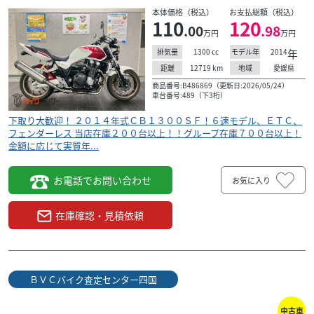
本体価格（税込）
お支払総額（税込）
110
120
.00
.98
万円
万円
1300
cc
2014
年
排気量
モデル年
12719
km
愛媛県
距離
地域
商品番号:B486869（更新日:2026/05/24）
車台番号:489（下3桁）
下取り大歓迎！ ２０１４年式ＣＢ１３００ＳＦ！６速モデル、ＥＴＣ、
フェンダーレス 当店在庫２００台以上！！グループ在庫７００台以上！
金額に応じて実質年...
お電話でお問い合わせ
お気に入り
在庫確認・見積依頼
ＢＶＣバイク査定センター四国
中古車