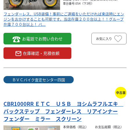
車台番号:054（下3桁）
フェンダーレス、USB装備！事前にご連絡をいただければ来店時にエン
ジンをおかけすることも可能です。当店在庫２００台以上！！グループ
在庫７００台以上！ バ...
お電話でお問い合わせ
お気に入り
在庫確認・見積依頼
カワサキ
国
ＢＶＣバイク査定センター四国
Ninja1000SX
132
ＢＶＣバイク査定センター四国
.00
万円
本体価格:
（税込）
中古車
、
２０２２年式ワンオーナー！ドラレコ、スライダー、
に
大型スクリーン装備！ 事前にご連絡をいただければ来
CBR1000RR ＥＴＣ ＵＳＢ ヨシムラフルエキ
る
店時にエンジンをおかけすることも可能です。当店在
バックステップ フェンダーレス リアインナー
庫...
フェンダー ミラー スクリーン
本体価格（税込）
お支払総額（税込）