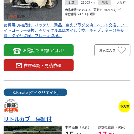
21003
km
大阪府
距離
地域
商品番号:B579374（更新日:2026/07/06）
車台番号:247（下3桁）
諸費用の内訳は、バッテリー新品、点火プラグ交換、ベルト交換、ウエ
イトローラー交換、４サイクル車はオイル交換、キャブレター分解交
換、タイヤ点検、ブレーキ点検...
お電話でお問い合わせ
お気に入り
在庫確認・見積依頼
K.Kreate [ケイクリエイト]
中古車
リトルカブ 保証付
本体価格（税込）
お支払総額（税込）