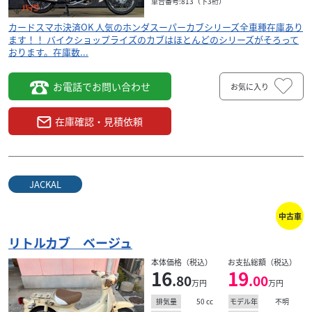
車台番号:813（下3桁）
カードスマホ決済OK 人気のホンダスーパーカブシリーズ全車種在庫あり
ます！！ バイクショップライズのカブはほとんどのシリーズがそろって
おります。在庫数...
お電話でお問い合わせ
お気に入り
在庫確認・見積依頼
JACKAL
中古車
リトルカブ ベージュ
本体価格（税込）
お支払総額（税込）
16
19
.80
.00
万円
万円
50
cc
不明
排気量
モデル年