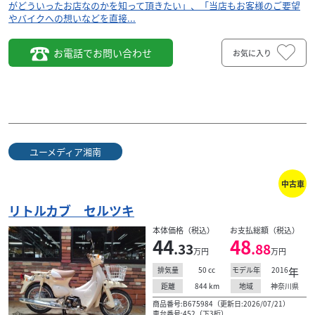
がどういったお店なのかを知って頂きたい」、「当店もお客様のご要望
やバイクへの想いなどを直接...
お電話でお問い合わせ
お気に入り
ユーメディア湘南
中古車
リトルカブ セルツキ
本体価格（税込）
お支払総額（税込）
44
48
.33
.88
万円
万円
50
cc
2016
年
排気量
モデル年
844
km
神奈川県
距離
地域
商品番号:B675984（更新日:2026/07/21）
車台番号:452（下3桁）