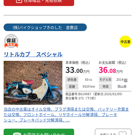
(株)バイクショップきのした 倉敷店
中古車
リトルカブ スペシャル
本体価格（税込）
お支払総額（税込）
33
36
.00
.08
万円
万円
50
cc
2014
年
排気量
モデル年
5929
km
岡山県
距離
地域
商品番号:B614987（更新日:2026/02/09）
車台番号:375（下3桁）
当店の中古車はオイル交換、プラグ清掃または交換、バッテリー充電ま
たは交換、フロントホイール、リヤホイール分解清掃、ブレーキ
シュー、ブレーキパッド分解清掃、...
お電話でお問い合わせ
お気に入り