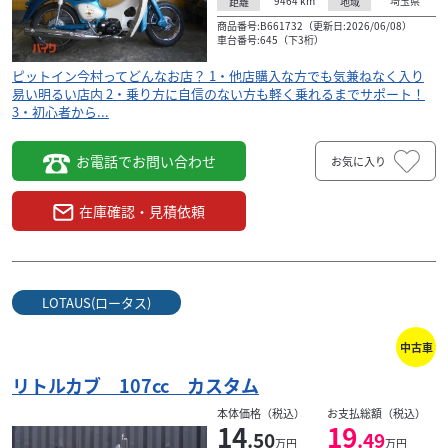
9464
km
埼玉県
距離
地域
商品番号:B661732（更新日:2026/06/08）
車台番号:645（下3桁）
ピットイン今村ってどんなお店？ 1・他店購入な方でも気兼ねなく入り
易い明るい店内 2・乗り方に自信のない方も軽く乗れるまでサポート！
3・初心者から...
お電話でお問い合わせ
お気に入り
在庫確認・見積依頼
LOTAUS(ロータス)
中古車
リトルカブ 107cc カスタム
本体価格（税込）
お支払総額（税込）
14
19
.50
.49
万円
万円