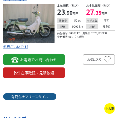
ホンダ
バイクショップオアシス
本体価格（税込）
お支払総額（税込）
リトルカブ キャブ仕様、前後タイヤ新品付きです。
23
27
.90
.35
15
万円
万円
.80
万円
本体価格:
（税込）
50
cc
不明
排気量
モデル年
キャブ仕様です。前後タイヤ新品付きです。 当店はオフ
9000
km
岐阜県
距離
地域
ロード、カブ系を得意としているお店です。 安心してお乗
商品番号:B000242（更新日:2026/03/13）
りして頂く為にも納車整備をした状態でお渡...
車台番号:000（下3桁）
燃費がいいです!
お電話でお問い合わせ
お気に入り
在庫確認・見積依頼
有限会社フリースタイル
中古車