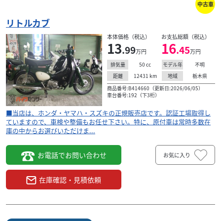
中古車
リトルカブ
本体価格（税込）
お支払総額（税込）
13
16
.99
.45
万円
万円
50
cc
不明
排気量
モデル年
ホンダ
湘南ジャンクヤード（2024年1月移転）
12431
km
栃木県
距離
地域
リトルカブ AA01型 動画あり
商品番号:B414660（更新日:2026/06/05）
22
車台番号:192（下3桁）
.00
万円
本体価格:
（税込）
■当店は、ホンダ・ヤマハ・スズキの正規販売店です。認証工場取得し
以下注意点をご確認ください ・現状販売/保証なし。ネット
ていますので、車検や整備もお任せ下さい。特に、原付車は常時多数在
庫の中からお選びいただけま...
だけの通販は行っておりません。必ず来店し、現車をご確
認できる方に限ります（問合せでの状態確認不可...
お電話でお問い合わせ
お気に入り
在庫確認・見積依頼