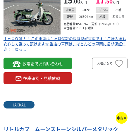
15
17
.00
.50
万円
万円
50
cc
不明
排気量
モデル年
26304
km
和歌山県
距離
地域
商品番号:B546762（更新日:2026/07/16）
車台番号:230（下3桁）
１ヵ月保証！！ この車両は１ヶ月保証の程度良好車両です！ご購入後も
安心して乗って頂けます☆ 当店の車両は、ほとんどの車両に長期保証付
き！！買っ...
お電話でお問い合わせ
お気に入り
在庫確認・見積依頼
JACKAL
中古車
リトルカブ ムーンストーンシルバーメタリック