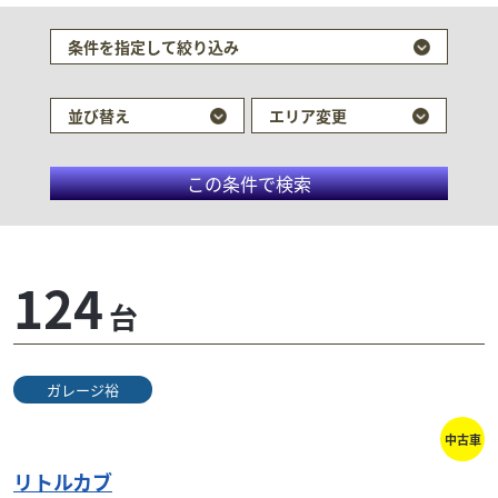
検索条件でおすすめの車両
条件を指定して絞り込み
並び替え
エリア変更
この条件で検索
124
台
ガレージ裕
ホンダ
ス
ユーメディア湘南
リトルカブ
中古車
31
リトルカブ
.24
万円
本体価格:
（税込）