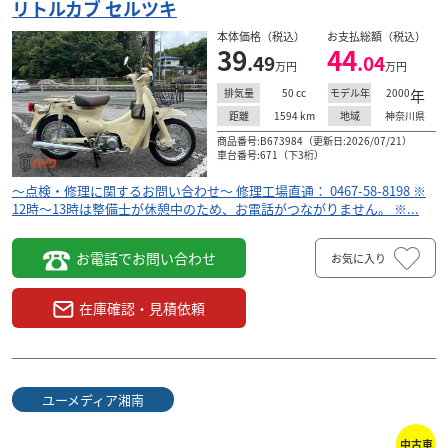
リトルカブ セルツキ
本体価格（税込）
お支払総額（税込）
39
44
.49
.04
万円
万円
50
cc
2000
年
排気量
モデル年
1594
km
神奈川県
距離
地域
商品番号:B673984（更新日:2026/07/21）
車台番号:671（下3桁）
～点検・修理に関するお問い合わせ～ 修理工場直通： 0467-58-8198 ※
12時～13時は整備士が休憩中のため、お電話がつながりません。 ※...
お電話でお問い合わせ
お気に入り
在庫確認・見積依頼
ユーメディア湘南
中古車