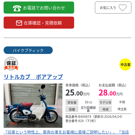
お電話でお問い合わせ
お気に入り
在庫確認・見積依頼
バイクブティック
中古車
リトルカブ ボアアップ
本体価格（税込）
お支払総額（税込）
25
28
.00
.00
万円
万円
50
cc
不明
排気量
モデル年
走行距離疑
埼玉県
距離
地域
義
商品番号:B400874（更新日:2026/04/24）
車台番号:929（下3桁）
「旧車という特性上、車両の事をお客様に直接ご説明したい」、「当店