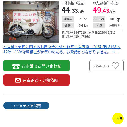
本体価格（税込）
お支払総額（税込）
44
49
.33
.43
万円
万円
50
cc
2016
年
排気量
モデル年
905
km
神奈川県
距離
地域
商品番号:B667910（更新日:2026/07/21）
車台番号:410（下3桁）
～点検・修理に関するお問い合わせ～ 修理工場直通： 0467-58-8198 ※
12時～13時は整備士が休憩中のため、お電話がつながりません。 ※...
お電話でお問い合わせ
お気に入り
在庫確認・見積依頼
ユーメディア湘南
中古車