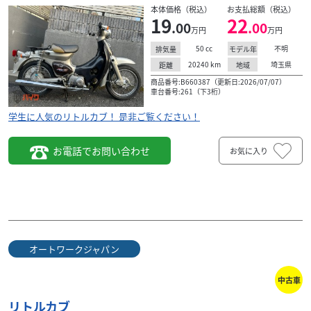
本体価格（税込）
お支払総額（税込）
オ
～点検・修理に関するお問い合わせ～ 修理工場直通：
19
22
.00
.00
万円
万円
し
0467-58-8198 ※ 12時～13時は整備士が休憩中のた
め、お電話がつながりません。 ※...
50
cc
不明
排気量
モデル年
20240
km
埼玉県
距離
地域
商品番号:B660387（更新日:2026/07/07）
車台番号:261（下3桁）
学生に人気のリトルカブ！ 是非ご覧ください！
お電話でお問い合わせ
お気に入り
オートワークジャパン
中古車
リトルカブ