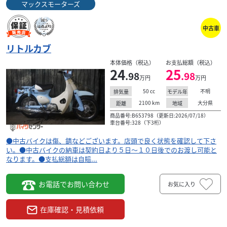
マックスモーターズ
中古車
リトルカブ
本体価格（税込）
お支払総額（税込）
24
25
.98
.98
万円
万円
50
cc
不明
排気量
モデル年
2100
km
大分県
距離
地域
ホンダ
ガレージ裕
商品番号:B653798（更新日:2026/07/18）
車台番号:328（下3桁）
リトルカブ
19
●中古バイクは傷、錆などございます。店頭で良く状態を確認して下さ
.00
万円
本体価格:
（税込）
い。●中古バイクの納車は契約日より５日～１０日後でのお渡し可能と
なります。●支払総額は自賠...
学生に人気のリトルカブ！ 是非ご覧ください！
お電話でお問い合わせ
お気に入り
在庫確認・見積依頼