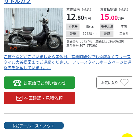
リトルカブ
本体価格（税込）
お支払総額（税込）
12
15
.80
.00
万円
万円
ホンダ
ユーメディア湘南
50
cc
不明
排気量
モデル年
リトルカブ
12428
km
三重県
距離
地域
31
商品番号:B675742（更新日:2026/06/29）
.24
万円
本体価格:
（税込）
車台番号:807（下3桁）
～点検・修理に関するお問い合わせ～ 修理工場直通：
ご質問などがございましたら定休日、営業時間外でも遠慮なくフリース
0467-58-8198 ※ 12時～13時は整備士が休憩中のため、お電
タイル大谷携帯までご連絡ください。 フリースタイルホームページに連
話がつながりません。 ※...
絡先を記載しています。...
お電話でお問い合わせ
お気に入り
在庫確認・見積依頼
(株)アールエスイノウエ