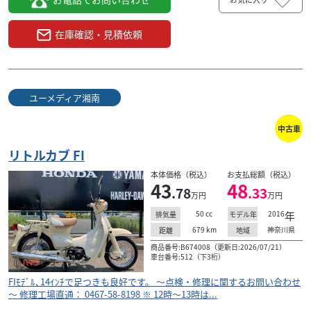
在庫確認・見積依頼
ユーメディア湘南
中古車
リトルカブ FI
本体価格（税込）
お支払総額（税込）
43
48
.78
.33
万円
万円
50
cc
2016
年
排気量
モデル年
679
km
神奈川県
距離
地域
商品番号:B674008（更新日:2026/07/21）
車台番号:512（下3桁）
FIﾓﾃﾞﾙ､14ｲﾝﾁで足つきも良好です。 ～点検・修理に関するお問い合わせ
～ 修理工場直通： 0467-58-8198 ※ 12時～13時は...