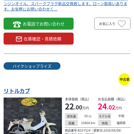
ンジンオイル、スパークプラグ新品交換致します。ローン取扱いありま
す。お気軽にお問い合わせく...
お電話でお問い合わせ
お気に入り
在庫確認・見積依頼
バイクショップライズ
中古車
リトルカブ
本体価格（税込）
お支払総額（税込）
22
24
.00
.02
万円
万円
50
cc
不明
排気量
モデル年
10868
km
福岡県
距離
地域
商品番号:B337524（更新日:2026/08/08）