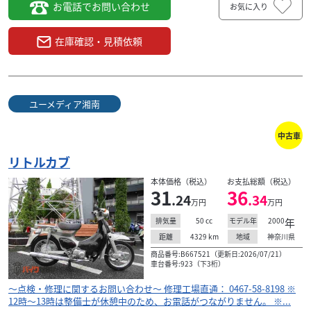
お電話でお問い合わせ
お気に入り
在庫確認・見積依頼
ユーメディア湘南
中古車
リトルカブ
本体価格（税込）
お支払総額（税込）
31
36
.24
.34
万円
万円
50
cc
2000
年
排気量
モデル年
4329
km
神奈川県
距離
地域
商品番号:B667521（更新日:2026/07/21）
車台番号:923（下3桁）
～点検・修理に関するお問い合わせ～ 修理工場直通： 0467-58-8198 ※
12時～13時は整備士が休憩中のため、お電話がつながりません。 ※...