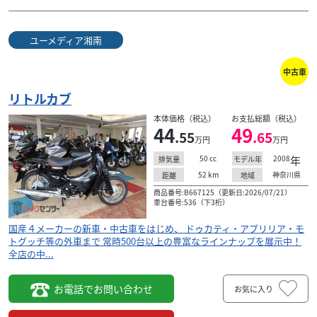
ユーメディア湘南
中古車
リトルカブ
本体価格（税込）
お支払総額（税込）
44
49
.55
.65
万円
万円
50
cc
2008
年
排気量
モデル年
52
km
神奈川県
距離
地域
商品番号:B667125（更新日:2026/07/21）
車台番号:536（下3桁）
国産４メーカーの新車・中古車をはじめ、 ドゥカティ・アプリリア・モ
トグッチ等の外車まで 常時500台以上の豊富なラインナップを展示中！
全店の中...
お電話でお問い合わせ
お気に入り