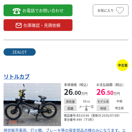
お電話でお問い合わせ
お気に入り
在庫確認・見積依頼
ZEALOT
中古車
リトルカブ
本体価格（税込）
お支払総額（税込）
26
26
.00
.50
万円
万円
50
cc
不明
排気量
モデル年
メーター交
埼玉県
距離
地域
換
商品番号:B510146（更新日:2026/07/08）
車台番号:449（下3桁）
現状販売車両、灯火類、ブレーキ等の保安部品点検のみになります。エ