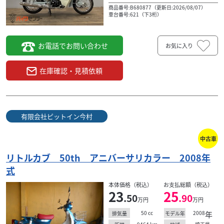
商品番号:B680877（更新日:2026/08/07）
車台番号:621（下3桁）
お電話でお問い合わせ
お気に入り
在庫確認・見積依頼
有限会社ピットイン今村
中古車
リトルカブ 50th アニバーサリカラー 2008年
式
本体価格（税込）
お支払総額（税込）
23
25
.50
.90
万円
万円
50
cc
2008
年
排気量
モデル年