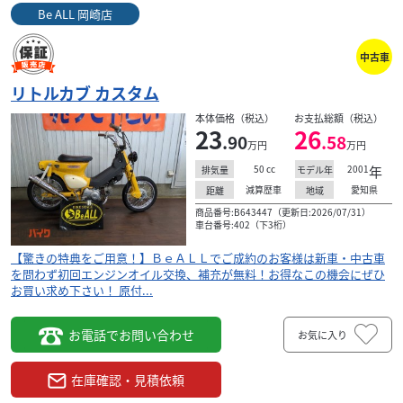
Be ALL 岡崎店
中古車
リトルカブ カスタム
本体価格（税込）
お支払総額（税込）
23
26
.90
.58
万円
万円
50
cc
2001
年
排気量
モデル年
減算歴車
愛知県
距離
地域
商品番号:B643447（更新日:2026/07/31）
車台番号:402（下3桁）
【驚きの特典をご用意！】ＢｅＡＬＬでご成約のお客様は新車・中古車
を問わず初回エンジンオイル交換、補充が無料！お得なこの機会にぜひ
お買い求め下さい！ 原付...
お電話でお問い合わせ
お気に入り
在庫確認・見積依頼