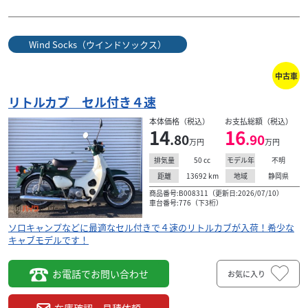
Wind Socks（ウインドソックス）
中古車
リトルカブ セル付き４速
本体価格（税込）
お支払総額（税込）
14
16
.80
.90
万円
万円
50
cc
不明
排気量
モデル年
13692
km
静岡県
距離
地域
商品番号:B008311（更新日:2026/07/10）
車台番号:776（下3桁）
ソロキャンプなどに最適なセル付きで４速のリトルカブが入荷！希少な
キャブモデルです！
お電話でお問い合わせ
お気に入り
在庫確認・見積依頼