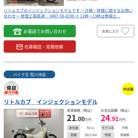
リトルカブのインジェクションモデルです ～点検・修理に関するお問い
合わせ～ 修理工場直通： 0467-58-8198 ※ 12時～13時は整備士...
お電話でお問い合わせ
お気に入り
在庫確認・見積依頼
バイク王 荒川沖店
中古車
リトルカブ インジェクションモデル
本体価格（税込）
お支払総額（税込）
21
24
.00
.91
万円
万円
50
cc
不明
排気量
モデル年
2821
km
茨城県
距離
地域