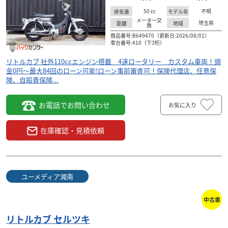
50
cc
不明
排気量
モデル年
メーター交
埼玉県
距離
地域
換
商品番号:B649470（更新日:2026/08/01）
車台番号:410（下3桁）
リトルカブ 社外110ccエンジン搭載 4速ロータリー カスタム車両！頭
金0円〜最大84回のローン可能!ローン事前審査可！保険代理店、任意保
険、自賠責保険...
お電話でお問い合わせ
お気に入り
在庫確認・見積依頼
ユーメディア湘南
中古車
リトルカブ セルツキ