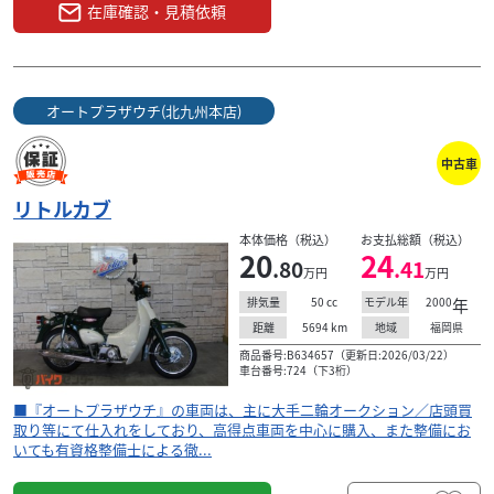
在庫確認・見積依頼
オートプラザウチ(北九州本店)
中古車
リトルカブ
本体価格（税込）
お支払総額（税込）
20
24
.80
.41
万円
万円
50
cc
2000
年
排気量
モデル年
5694
km
福岡県
距離
地域
商品番号:B634657（更新日:2026/03/22）
車台番号:724（下3桁）
■『オートプラザウチ』の車両は、主に大手二輪オークション／店頭買
取り等にて仕入れをしており、高得点車両を中心に購入、また整備にお
いても有資格整備士による徹...