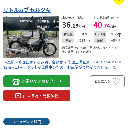
リトルカブ セルツキ
本体価格（税込）
お支払総額（税込）
36
40
.19
.74
万円
万円
50
cc
2008
年
排気量
モデル年
3334
km
神奈川県
距離
地域
商品番号:B674001（更新日:2026/07/21）
車台番号:701（下3桁）
～点検・修理に関するお問い合わせ～ 修理工場直通： 0467-58-8198 ※
12時～13時は整備士が休憩中のため、お電話がつながりません。 ※...
お電話でお問い合わせ
お気に入り
在庫確認・見積依頼
ユーメディア湘南