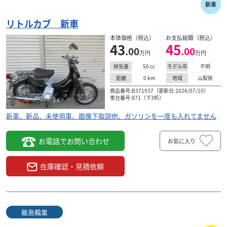
新車
リトルカブ 新車
本体価格（税込）
お支払総額（税込）
43
45
.00
.00
万円
万円
50
cc
不明
排気量
モデル年
0
km
山梨県
距離
地域
商品番号:B371937（更新日:2026/07/10）
車台番号:871（下3桁）
新車、新品、未使用車、画像下取説他、ガソリンを一度も入れてません
お電話でお問い合わせ
お気に入り
在庫確認・見積依頼
飯島輪業