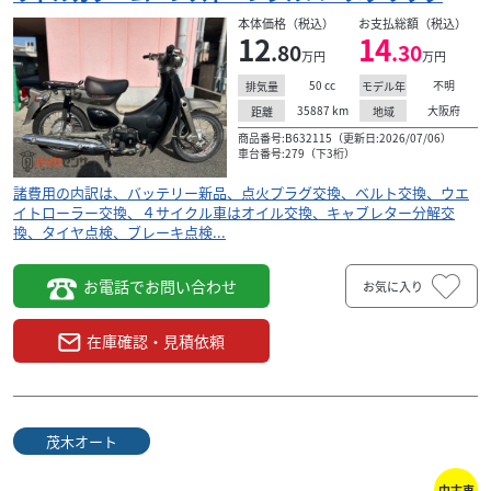
本体価格（税込）
お支払総額（税込）
12
14
.80
.30
万円
万円
50
cc
不明
排気量
モデル年
35887
km
大阪府
距離
地域
商品番号:B632115（更新日:2026/07/06）
車台番号:279（下3桁）
諸費用の内訳は、バッテリー新品、点火プラグ交換、ベルト交換、ウエ
イトローラー交換、４サイクル車はオイル交換、キャブレター分解交
換、タイヤ点検、ブレーキ点検...
お電話でお問い合わせ
お気に入り
在庫確認・見積依頼
茂木オート
中古車