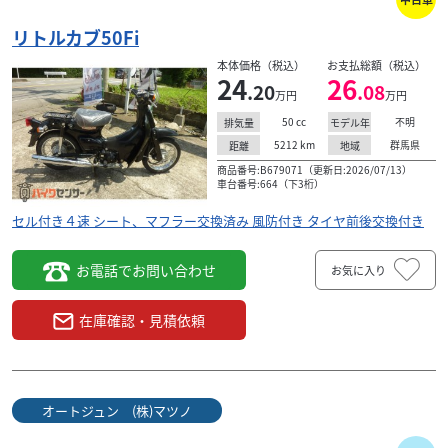
リトルカブ50Fi
本体価格（税込）
お支払総額（税込）
24
26
.20
.08
万円
万円
50
cc
不明
排気量
モデル年
5212
km
群馬県
距離
地域
商品番号:B679071（更新日:2026/07/13）
車台番号:664（下3桁）
セル付き４速 シート、マフラー交換済み 風防付き タイヤ前後交換付き
お電話でお問い合わせ
お気に入り
在庫確認・見積依頼
オートジュン (株)マツノ