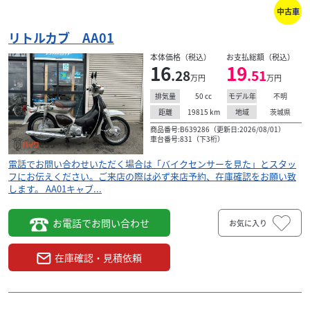
中古車
リトルカブ AA01
本体価格（税込）
お支払総額（税込）
16
19
.28
.51
万円
万円
50
cc
不明
排気量
モデル年
19815
km
茨城県
距離
地域
商品番号:B639286（更新日:2026/08/01）
車台番号:831（下3桁）
電話でお問い合わせいただく場合は「バイクセンサーを見た」とスタッ
フにお伝えください。ご来店の際は必ず来店予約、在庫確認をお願い致
します。 AA01キャブ...
お電話でお問い合わせ
お気に入り
在庫確認・見積依頼