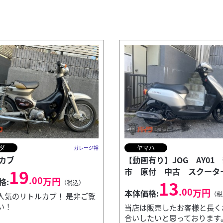
ダ
ヤマハ
ガレージ裕
カブ
【動画有り】JOG AY01
19
市 原付 中古 スクータ
.00
万円
格:
13
（税込）
.00
万円
本体価格:
（税
人気のリトルカブ！ 是非ご覧
い！
当店は販売したお客様と長く
合いしたいと思っております