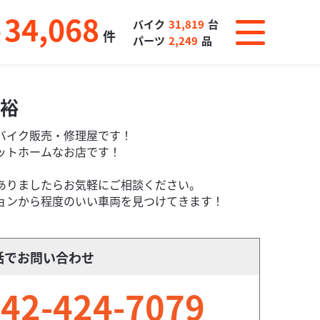
34,068
バイク
31,819
台
数
件
パーツ
2,249
品
裕
バイク販売・修理屋です！
ットホームなお店です！
ありましたらお気軽にご相談ください。
ョンから程度のいい車両を見つけてきます！
話でお問い合わせ
42-424-7079