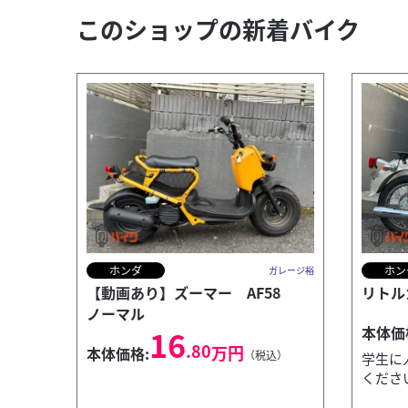
このショップの新着バイク
ホンダ
ホン
ガレージ裕
【動画あり】ズーマー AF58
リトル
ノーマル
本体価
16
.80
万円
本体価格:
（税込）
学生に
くださ