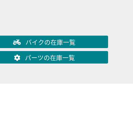
ホンダ
ガレージ裕
リトルカブ
本体価格:
バイクの在庫一覧
学生に人気
パーツの在庫一覧