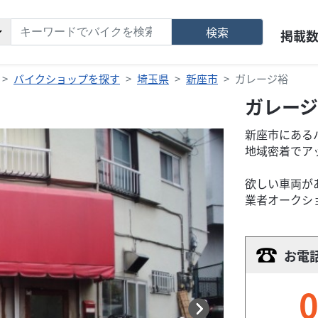
検索
掲載
バイクショップを探す
埼玉県
新座市
ガレージ裕
ガレージ
新座市にある
地域密着でア
欲しい車両が
業者オークシ
お電
0