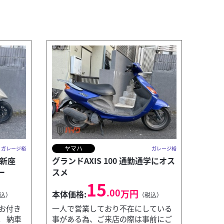
ヤマハ
ガレージ裕
ガレージ裕
 新座
グランドAXIS 100 通勤通学にオス
ー
スメ
15
.00
万円
本体価格:
込）
（税込）
お付き
一人で営業しており不在にしている
。 納車
事がある為、ご来店の際は事前にご