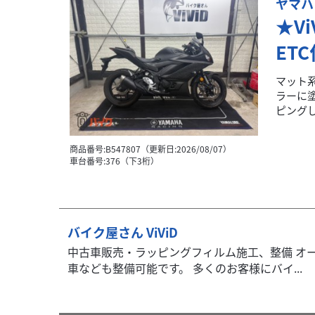
ヤマハ
★V
ETC
マット
ラーに
ピングし
商品番号:B547807（更新日:2026/08/07）
車台番号:376（下3桁）
バイク屋さん ViViD
中古車販売・ラッピングフィルム施工、整備 オー
車なども整備可能です。 多くのお客様にバイ...