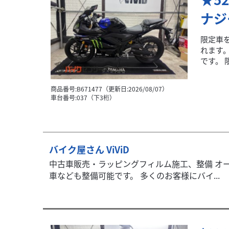
ナジー
限定車
れます
です。 限
商品番号:B671477（更新日:2026/08/07）
車台番号:037（下3桁）
バイク屋さん ViViD
中古車販売・ラッピングフィルム施工、整備 オー
車なども整備可能です。 多くのお客様にバイ...