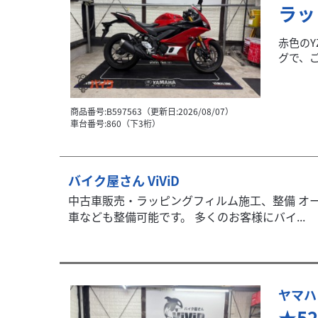
ラッ
赤色のY
グで、ご
商品番号:B597563（更新日:2026/08/07）
車台番号:860（下3桁）
バイク屋さん ViViD
中古車販売・ラッピングフィルム施工、整備 オー
車なども整備可能です。 多くのお客様にバイ...
ヤマハ
★5