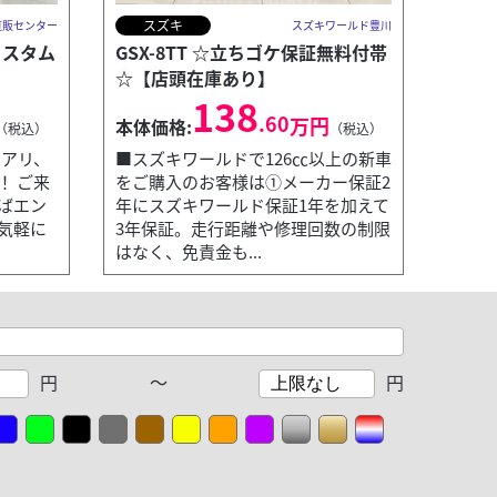
スズキ
直販センター
スズキワールド豊川
カスタム
GSX-8TT ☆立ちゴケ保証無料付帯
☆【店頭在庫あり】
138
.60
万円
本体価格:
（税込）
（税込）
ュアリ、
■スズキワールドで126㏄以上の新車
！ ご来
をご購入のお客様は①メーカー保証2
ばエン
年にスズキワールド保証1年を加えて
気軽に
3年保証。走行距離や修理回数の制限
はなく、免責金も...
円
～
円