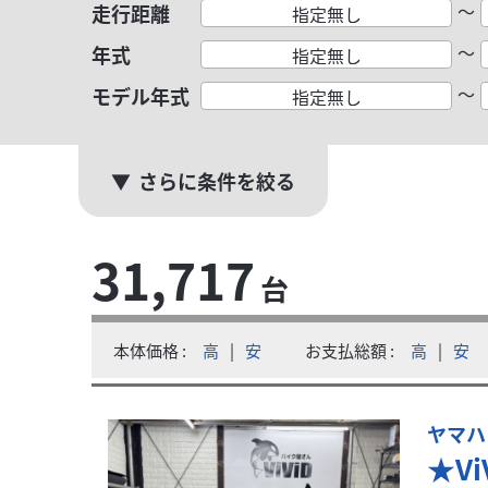
～
走行距離
指定無し
～
年式
指定無し
～
モデル年式
指定無し
さらに条件を絞る
スズキ
ンダドリーム四日市
31,717
GSX-８S SBS隼兵庫東 スズキワールド認定
台
79
.80
万円
本体価格:
（税込）
本体価格
高
|
安
お支払総額
高
|
安
●スズキワールド認定中古車GSX-8Sは、走行距
ヤマハ
★Vi