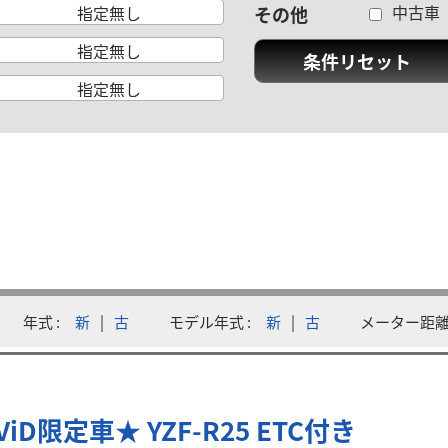
中古車
指定無し
その他
指定無し
条件リセット
指定無し
中古車 マッ...
年式
新
|
古
モデル年式
新
|
古
メーター距
離50km・当社試乗車として使用していた高品質車両です。信頼のメ
ViD限定車★ YZF-R25 ETC付き