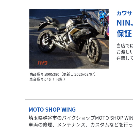
カワサ
NI
保証
当店で
お渡し
在籍して
商品番号:B005380（更新日:2026/08/07）
車台番号:046（下3桁）
MOTO SHOP WING
埼玉県越谷市のバイクショップMOTO SHOP 
車両の修理、メンテナンス、カスタムなどを行ってお