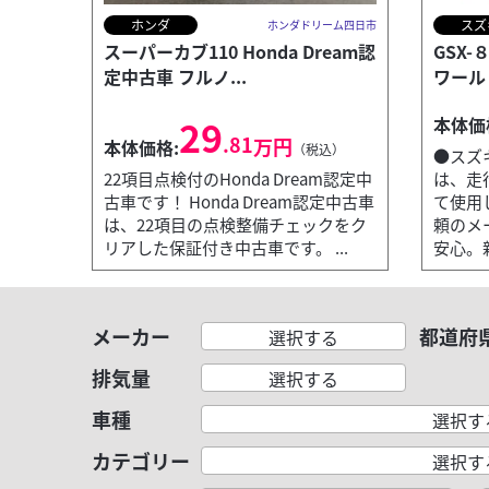
ホンダ
スズ
ホンダドリーム四日市
スーパーカブ110 Honda Dream認
GSX
定中古車 フルノ...
ワール
29
本体価
.81
万円
本体価格:
（税込）
●スズ
22項目点検付のHonda Dream認定中
は、走
古車です！ Honda Dream認定中古車
て使用
は、22項目の点検整備チェックをク
頼のメ
リアした保証付き中古車です。 ...
安心。新
メーカー
都道府
選択する
排気量
選択する
車種
選択す
カテゴリー
選択す