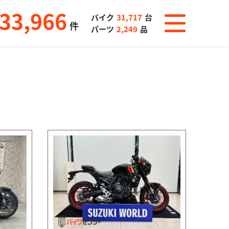
33,966
バイク
31,717
台
件
パーツ
2,249
品