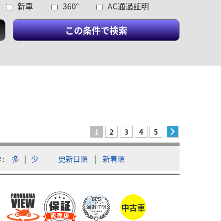
新車
360°
AC通過証明
この条件で検索
カワサキ
スズキワールド SBS隼兵庫東
Z1 AC
1
2
3
4
5
本体価格:
離
多
|
少
更新日順
|
新着順
人気絶版稀
ーカー保証・点検整備済みで安心。新世代パラ...
い！...
中古車