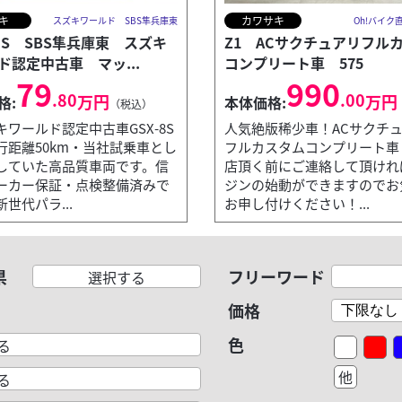
キ
カワサキ
スズキワールド SBS隼兵庫東
Oh!バイク
-８S SBS隼兵庫東 スズキ
Z1 ACサクチュアリフル
ド認定中古車 マッ...
コンプリート車 575
79
990
.80
.00
万円
万円
格:
本体価格:
（税込）
キワールド認定中古車GSX-8S
人気絶版稀少車！ACサクチ
行距離50km・当社試乗車とし
フルカスタムコンプリート車
していた高品質車両です。信
店頂く前にご連絡して頂けれ
ーカー保証・点検整備済みで
ジンの始動ができますのでお
世代パラ...
お申し付けください！...
県
フリーワード
選択する
価格
色
る
他
る