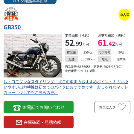
バイク館熊本本山店
中古車
GB350
本体価格（税込）
お支払総額（税込）
52
61
.99
.42
万円
万円
350
cc
不明
排気量
モデル年
13090
km
熊本県
距離
地域
商品番号:B686656（更新日:2026/08/10）
車台番号:589（下3桁）
レトロモダンなスタイリング！≪この車両のおすすめポイント！！≫扱
いやすい出力特性は初めてのバイクにおすすめです！おしゃれなマット
カラー！少しでもこちらの車...
お電話でお問い合わせ
お気に入り
在庫確認・見積依頼