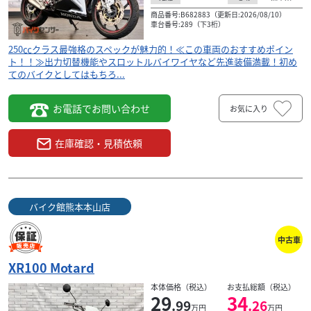
商品番号:B682883（更新日:2026/08/10）
車台番号:289（下3桁）
250㏄クラス最強格のスペックが魅力的！≪この車両のおすすめポイン
ト！！≫出力切替機能やスロットルバイワイヤなど先進装備満載！初め
てのバイクとしてはもちろ...
お電話でお問い合わせ
お気に入り
在庫確認・見積依頼
バイク館熊本本山店
中古車
XR100 Motard
本体価格（税込）
お支払総額（税込）
29
34
.99
.26
万円
万円