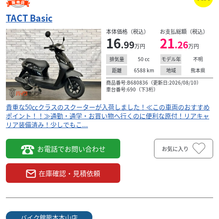
TACT Basic
本体価格（税込）
お支払総額（税込）
16
21
.99
.26
万円
万円
50
cc
不明
排気量
モデル年
6588
km
熊本県
距離
地域
商品番号:B680836（更新日:2026/08/10）
車台番号:690（下3桁）
貴重な50㏄クラスのスクーターが入荷しました！≪この車両のおすすめ
ポイント！！≫通勤・通学・お買い物へ行くのに便利な原付！リアキャ
リア装備済み！少しでもこ...
お電話でお問い合わせ
お気に入り
在庫確認・見積依頼
バイク館熊本本山店