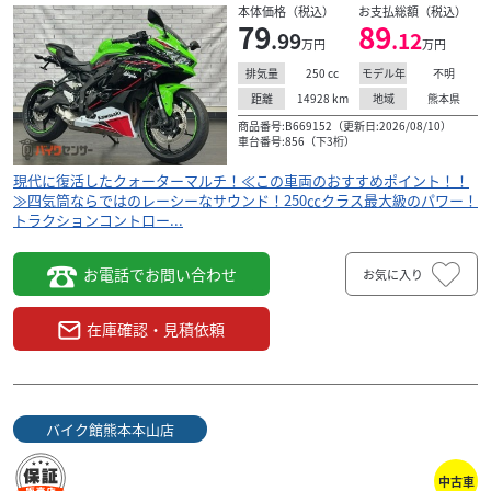
本体価格（税込）
お支払総額（税込）
79
89
.99
.12
万円
万円
250
cc
不明
排気量
モデル年
14928
km
熊本県
距離
地域
商品番号:B669152（更新日:2026/08/10）
車台番号:856（下3桁）
現代に復活したクォーターマルチ！≪この車両のおすすめポイント！！
≫四気筒ならではのレーシーなサウンド！250㏄クラス最大級のパワー！
トラクションコントロー...
お電話でお問い合わせ
お気に入り
在庫確認・見積依頼
バイク館熊本本山店
中古車