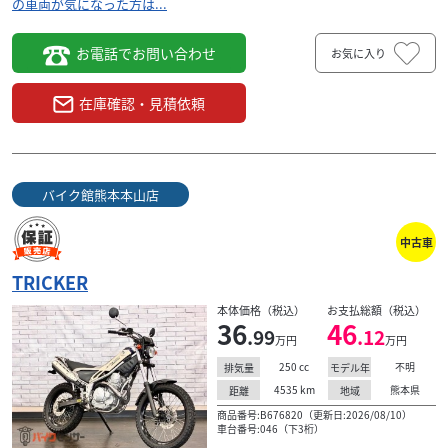
の車両が気になった方は...
お電話でお問い合わせ
お気に入り
在庫確認・見積依頼
バイク館熊本本山店
中古車
TRICKER
本体価格（税込）
お支払総額（税込）
36
46
.99
.12
万円
万円
250
cc
不明
排気量
モデル年
4535
km
熊本県
距離
地域
商品番号:B676820（更新日:2026/08/10）
車台番号:046（下3桁）