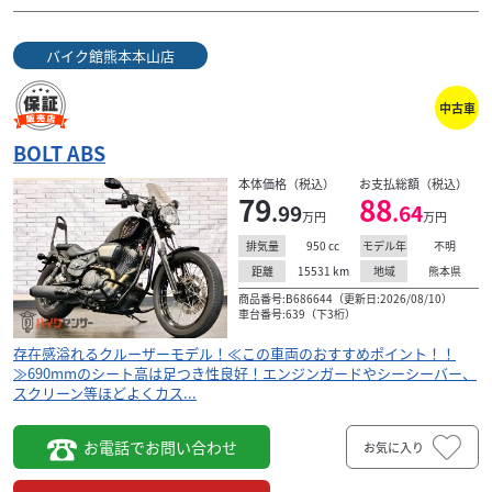
バイク館熊本本山店
中古車
BOLT ABS
本体価格（税込）
お支払総額（税込）
79
88
.99
.64
万円
万円
950
cc
不明
排気量
モデル年
15531
km
熊本県
距離
地域
商品番号:B686644（更新日:2026/08/10）
車台番号:639（下3桁）
存在感溢れるクルーザーモデル！≪この車両のおすすめポイント！！
≫690mmのシート高は足つき性良好！エンジンガードやシーシーバー、
スクリーン等ほどよくカス...
お電話でお問い合わせ
お気に入り