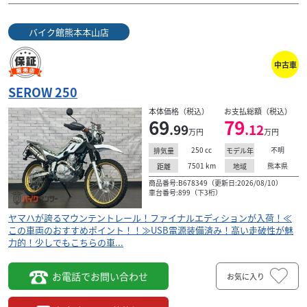
バイク館熊本本山店
中古車
SEROW 250
本体価格（税込）
お支払総額（税込）
69
79
.99
.12
万円
万円
250
cc
不明
排気量
モデル年
7501
km
熊本県
距離
地域
商品番号:B678349（更新日:2026/08/10）
車台番号:899（下3桁）
ヤマハが誇るマウンテントレール！ファイナルエディションが入荷！≪
この車両のおすすめポイント！！≫USB電源装備済み！高い走破性が魅
力的！少しでもこちらの車...
お電話でお問い合わせ
お気に入り