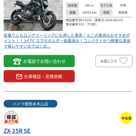
700
cc
不明
排気量
モデル年
26552
km
熊本県
距離
地域
商品番号:B672182（更新日:2026/08/10）
車台番号:911（下3桁）
街乗りにもロングツーリングにも適した車両！≪この車両のおすすめポ
イント！！≫ETC,スマホホルダー装備済み！コンパクトかつ軽量な車体
で扱いやすいのではじめ...
お電話でお問い合わせ
お気に入り
在庫確認・見積依頼
バイク館熊本本山店
中古車
ZX-25R SE