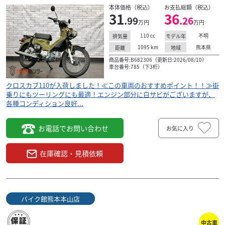
本体価格（税込）
お支払総額（税込）
31
36
.99
.26
万円
万円
110
cc
不明
排気量
モデル年
1095
km
熊本県
距離
地域
商品番号:B682306（更新日:2026/08/10）
車台番号:785（下3桁）
クロスカブ110が入荷しました！≪この車両のおすすめポイント！！≫街
乗りにもツーリングにも最適！エンジン部分に白サビがございますが、
各種コンディション良好...
お電話でお問い合わせ
お気に入り
在庫確認・見積依頼
バイク館熊本本山店
中古車