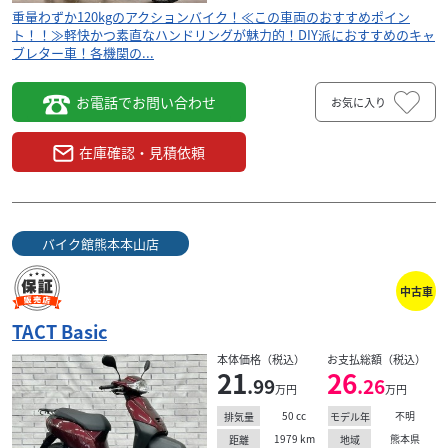
重量わずか120kgのアクションバイク！≪この車両のおすすめポイン
ト！！≫軽快かつ素直なハンドリングが魅力的！DIY派におすすめのキャ
ブレター車！各機関の...
お電話でお問い合わせ
お気に入り
在庫確認・見積依頼
バイク館熊本本山店
中古車
TACT Basic
本体価格（税込）
お支払総額（税込）
21
26
.99
.26
万円
万円
50
cc
不明
排気量
モデル年
1979
km
熊本県
距離
地域