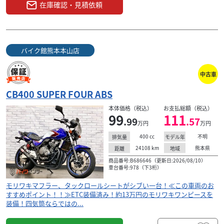
在庫確認・見積依頼
バイク館熊本本山店
中古車
CB400 SUPER FOUR ABS
本体価格（税込）
お支払総額（税込）
99
111
.99
.57
万円
万円
400
cc
不明
排気量
モデル年
24108
km
熊本県
距離
地域
商品番号:B686646（更新日:2026/08/10）
車台番号:978（下3桁）
モリワキマフラー、タックロールシートがシブい一台！≪この車両のお
すすめポイント！！≫ETC装備済み！約13万円のモリワキワンピースを
装備！四気筒ならではの...