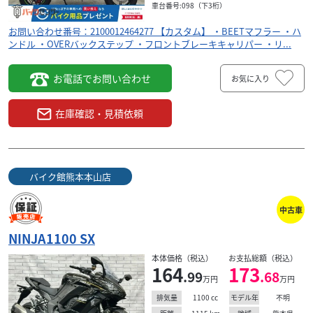
車台番号:098（下3桁）
お問い合わせ番号：2100012464277 【カスタム】 ・BEETマフラー ・ハ
ンドル ・OVERバックステップ ・フロントブレーキキャリパー ・リ...
お電話でお問い合わせ
お気に入り
在庫確認・見積依頼
バイク館熊本本山店
中古車
NINJA1100 SX
スズキ
バイクショップ キラ
本体価格（税込）
お支払総額（税込）
GSX400インパルス GK79A最終型 ビキニカウル
164
173
.99
.68
万円
万円
ヨ...
110
1100
cc
不明
排気量
モデル年
.00