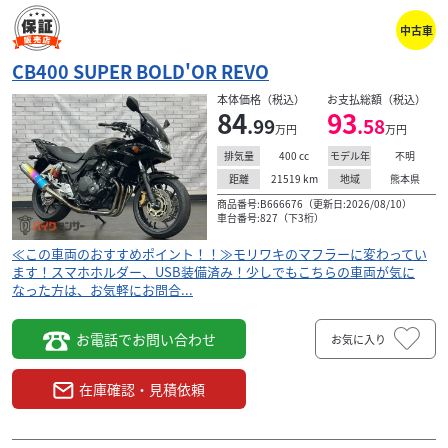
中古車
CB400 SUPER BOLD'OR REVO
本体価格（税込）
お支払総額（税込）
84
93
.99
.58
万円
万円
400
cc
不明
排気量
モデル年
21519
km
熊本県
距離
地域
商品番号:B666676（更新日:2026/08/10）
車台番号:827（下3桁）
≪この車両のおすすめポイント！！≫モリワキのマフラーに変わってい
ます！スマホホルダー、USB装備済み！少しでもこちらの車両が気に
なった方は、お気軽にお問合...
お電話でお問い合わせ
お気に入り
在庫確認・見積依頼