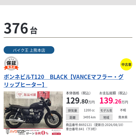
376
台
バイク王 上熊本店
スズキ
業
バイクショップ キラ
GSX400インパルス GK79A最終型 ビキニカウ
ル ヨ...
中古車
110
ボンネビルT120 BLACK【VANCEマフラー・グ
.00
万円
本体価格:
（税込）
リップヒーター】
熊本市南区にある当店は、希少な旧車や2ストバイ
本体価格（税込）
お支払総額（税込）
ク、カスタム車を豊富に取り扱うバイク専門店です。
129
139
.80
.26
り
原付から大型バイクまで幅広く対応し、他店購入車で
万円
万円
も高価買取可...
1200
cc
不明
排気量
モデル年
3495
km
熊本県
距離
地域
商品番号:B692121（更新日:2026/08/10）
車台番号:841（下3桁）