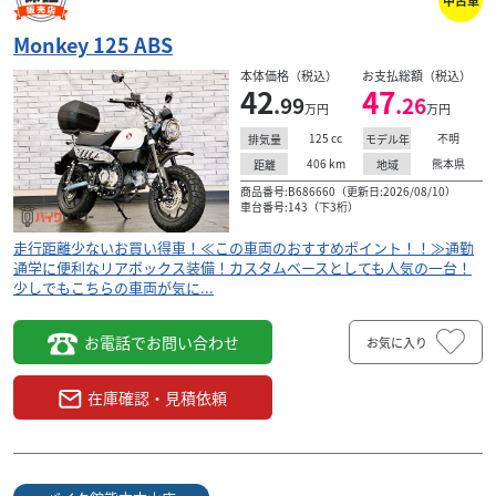
Monkey 125 ABS
本体価格（税込）
お支払総額（税込）
42
47
.99
.26
万円
万円
125
cc
不明
排気量
モデル年
406
km
熊本県
距離
地域
商品番号:B686660（更新日:2026/08/10）
車台番号:143（下3桁）
走行距離少ないお買い得車！≪この車両のおすすめポイント！！≫通勤
通学に便利なリアボックス装備！カスタムベースとしても人気の一台！
少しでもこちらの車両が気に...
お電話でお問い合わせ
お気に入り
在庫確認・見積依頼