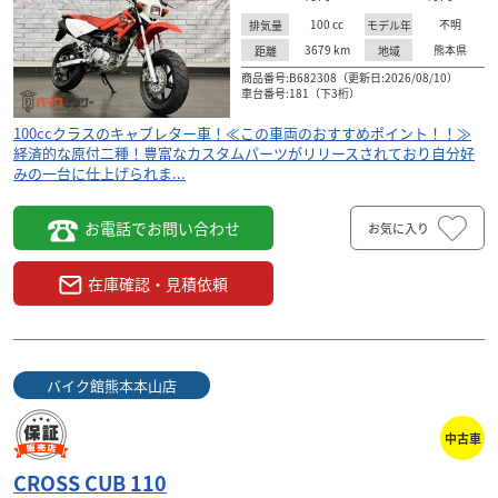
100
cc
不明
排気量
モデル年
3679
km
熊本県
距離
地域
商品番号:B682308（更新日:2026/08/10）
車台番号:181（下3桁）
100ccクラスのキャブレター車！≪この車両のおすすめポイント！！≫
経済的な原付二種！豊富なカスタムパーツがリリースされており自分好
みの一台に仕上げられま...
お電話でお問い合わせ
お気に入り
在庫確認・見積依頼
バイク館熊本本山店
中古車
CROSS CUB 110