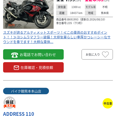
スズキ
バイクショップ キラ
1300
cc
不明
排気量
モデル年
GSX750E-3型 ツキギデクスター集合管他希少な当時
18437
km
熊本県
距離
地域
物カ...
145
商品番号:B691993（更新日:2026/08/10）
車台番号:235（下3桁）
.00
万円
本体価格:
（税込）
スズキが誇るアルティメットスポーツ！≪この車両のおすすめポイン
熊本市南区にある当店は、希少な旧車や2ストバイク、カス
ト！！≫ヨシムラマフラー装備！大排気量らしい重厚かつレーシーなサ
タム車を豊富に取り扱うバイク専門店です。原付から大型
ウンドを奏でます！大柄な車体...
バイクまで幅広く対応し、他店購入車でも高価買取可...
お電話でお問い合わせ
お気に入り
在庫確認・見積依頼
バイク館熊本本山店
中古車
ADDRESS 110