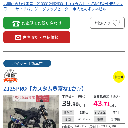
お問い合わせ番号：2100012462600 【カスタム】 ・VANCE&HINESマフ
ラー ・サイドバッグ ・グリップヒーター ◆人気のボンネビル...
お電話でお問い合わせ
お気に入り
在庫確認・見積依頼
バイク王 上熊本店
中古車
スズキ
中川輪業
Z125PRO【カスタム豊富な1台☆】
GSX250R ABS【在庫有り】 （ブラック/ホワイト）
56
本体価格（税込）
お支払総額（税込）
.98
万円
本体価格:
39
43
（税込）
.80
.71
万円
万円
大正8年自転車店として創業、地域密着型のお店を目指し
125
cc
不明
排気量
モデル年
て。 現在は50cc～250ccバイクを中心に各種取り揃えてい
6188
km
熊本県
距離
地域
ます。 もちろんスポーツバイク、自...
商品番号:B692119（更新日:2026/08/10）