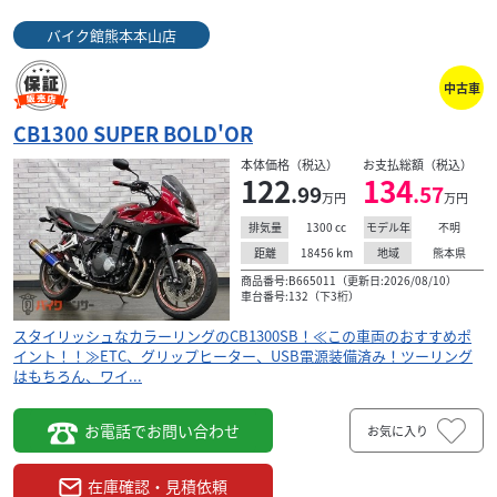
バイク館熊本本山店
中古車
CB1300 SUPER BOLD'OR
本体価格（税込）
お支払総額（税込）
122
134
.99
.57
万円
万円
1300
cc
不明
排気量
モデル年
18456
km
熊本県
距離
地域
商品番号:B665011（更新日:2026/08/10）
車台番号:132（下3桁）
スタイリッシュなカラーリングのCB1300SB！≪この車両のおすすめポ
イント！！≫ETC、グリップヒーター、USB電源装備済み！ツーリング
はもちろん、ワイ...
お電話でお問い合わせ
お気に入り
在庫確認・見積依頼