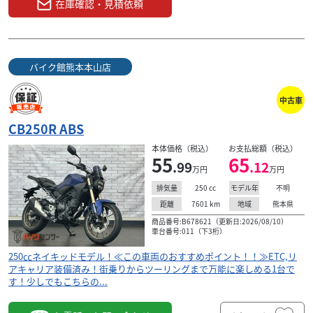
在庫確認・見積依頼
バイク館熊本本山店
中古車
CB250R ABS
本体価格（税込）
お支払総額（税込）
55
65
.99
.12
万円
万円
250
cc
不明
排気量
モデル年
7601
km
熊本県
距離
地域
商品番号:B678621（更新日:2026/08/10）
車台番号:011（下3桁）
250㏄ネイキッドモデル！≪この車両のおすすめポイント！！≫ETC,リ
アキャリア装備済み！街乗りからツーリングまで万能に楽しめる1台で
す！少しでもこちらの...