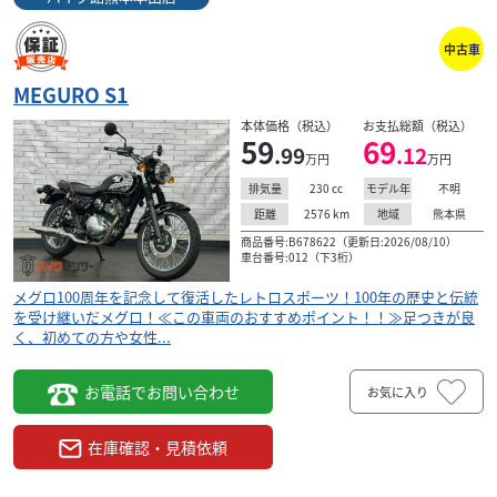
中古車
MEGURO S1
本体価格（税込）
お支払総額（税込）
59
69
.99
.12
万円
万円
230
cc
不明
排気量
モデル年
2576
km
熊本県
距離
地域
商品番号:B678622（更新日:2026/08/10）
車台番号:012（下3桁）
メグロ100周年を記念して復活したレトロスポーツ！100年の歴史と伝統
を受け継いだメグロ！≪この車両のおすすめポイント！！≫足つきが良
く、初めての方や女性...
お電話でお問い合わせ
お気に入り
在庫確認・見積依頼