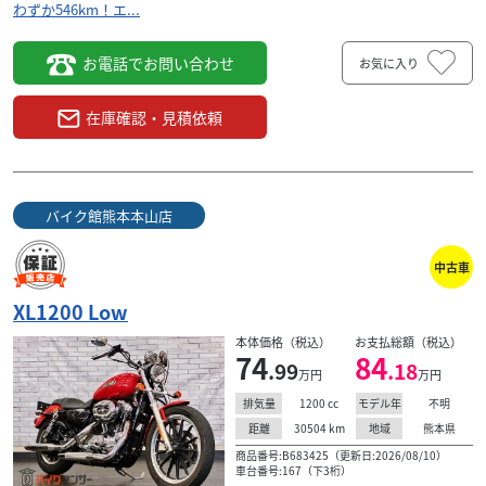
わずか546km！エ...
お電話でお問い合わせ
お気に入り
在庫確認・見積依頼
バイク館熊本本山店
中古車
XL1200 Low
本体価格（税込）
お支払総額（税込）
74
84
.99
.18
万円
万円
1200
cc
不明
排気量
モデル年
30504
km
熊本県
距離
地域
商品番号:B683425（更新日:2026/08/10）
車台番号:167（下3桁）