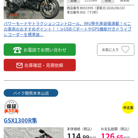
万円
本体価格:
1115
km
熊本県
距離
地域
（税込）
商品番号:B691995（更新日:2026/08/10）
熊本市南区にある当店は、希少な旧車や2ストバイク、カス
車台番号:692（下3桁）
タム車を豊富に取り扱うバイク専門店です。原付から大型
バイクまで幅広く対応し、他店購入車でも高価買取可...
パワーモードやトラクションコントロール、IMU等先進装備満載！≪こ
の車両のおすすめポイント！！≫USB-CポートやGPS機能付きドライブ
レコーダーを標準装...
お電話でお問い合わせ
お気に入り
在庫確認・見積依頼
バイク館熊本本山店
中古車
GSX1300R隼
本体価格（税込）
お支払総額（税込）
114
126
.99
.65
万円
万円