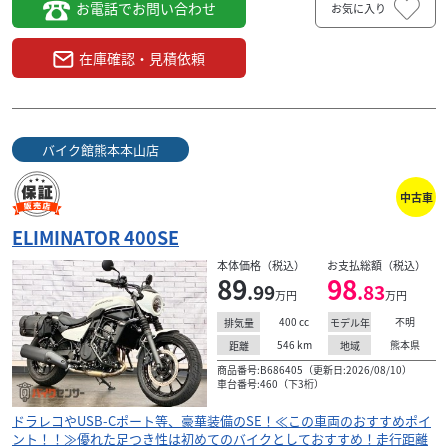
お電話でお問い合わせ
お気に入り
在庫確認・見積依頼
バイク館熊本本山店
中古車
ELIMINATOR 400SE
本体価格（税込）
お支払総額（税込）
89
98
.99
.83
万円
万円
400
cc
不明
排気量
モデル年
546
km
熊本県
距離
地域
商品番号:B686405（更新日:2026/08/10）
車台番号:460（下3桁）
ドラレコやUSB-Cポート等、豪華装備のSE！≪この車両のおすすめポイ
ント！！≫優れた足つき性は初めてのバイクとしておすすめ！走行距離