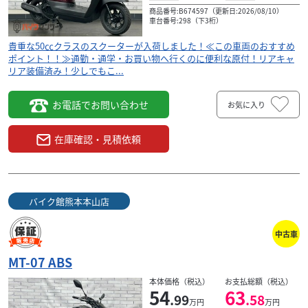
商品番号:B674597（更新日:2026/08/10）
車台番号:298（下3桁）
貴重な50㏄クラスのスクーターが入荷しました！≪この車両のおすすめ
ポイント！！≫通勤・通学・お買い物へ行くのに便利な原付！リアキャ
リア装備済み！少しでもこ...
お電話でお問い合わせ
お気に入り
在庫確認・見積依頼
バイク館熊本本山店
中古車
MT-07 ABS
本体価格（税込）
お支払総額（税込）
54
63
.99
.58
万円
万円