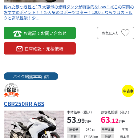
優れた足つき性と17L大容量の燃料タンクが特徴的なLow！≪この車両の
おすすめポイント！！≫人気のスポーツスター！1200㏄ならではのトル
クと巡航性能！少...
お電話でお問い合わせ
お気に入り
在庫確認・見積依頼
バイク館熊本本山店
中古車
CBR250RR ABS
本体価格（税込）
お支払総額（税込）
53
63
.99
.12
万円
万円
250
cc
不明
排気量
モデル年
17135
km
熊本県
距離
地域