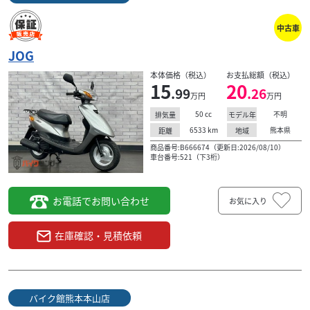
中古車
JOG
本体価格（税込）
お支払総額（税込）
15
20
.99
.26
万円
万円
50
cc
不明
排気量
モデル年
6533
km
熊本県
距離
地域
商品番号:B666674（更新日:2026/08/10）
車台番号:521（下3桁）
お電話でお問い合わせ
お気に入り
在庫確認・見積依頼
バイク館熊本本山店