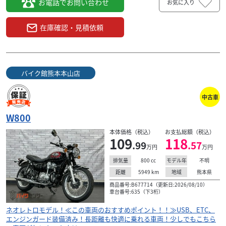
お電話でお問い合わせ
お気に入り
在庫確認・見積依頼
バイク館熊本本山店
中古車
W800
本体価格（税込）
お支払総額（税込）
109
118
.99
.57
万円
万円
800
cc
不明
排気量
モデル年
5949
km
熊本県
距離
地域
商品番号:B677714（更新日:2026/08/10）
車台番号:635（下3桁）
ネオレトロモデル！≪この車両のおすすめポイント！！≫USB、ETC、
エンジンガード装備済み！長距離も快適に乗れる車両！少しでもこちら