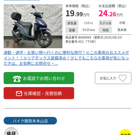
本体価格（税込）
お支払総額（税込）
19
24
.99
.26
万円
万円
110
cc
不明
排気量
モデル年
9335
km
熊本県
距離
地域
スズキ
中川輪業
商品番号:B689896（更新日:2026/08/10）
Vストローム250SX [在庫有り] (チャンピオンイエロー...
車台番号:052（下3桁）
56
.98
万円
本体価格:
通勤・通学・お買い物へ行くのに便利な原付！≪この車両のおススメポ
（税込）
イント！！≫リアボックス装備済み！少しでもこちらの車両が気になっ
・フル液晶ディスプレイ ・油冷26psエンジン タフで機能的
た方は、お気軽にお問合せ・...
なデザイン。 さまざまな道を楽しめるアドベンチャーマイ
ンドを刺激するサスペンションを搭載。
お電話でお問い合わせ
お気に入り
在庫確認・見積依頼
バイク館熊本本山店
中古車