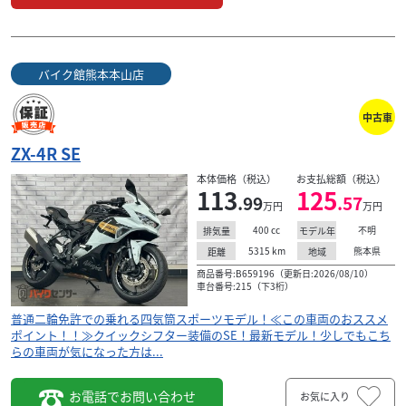
バイク館熊本本山店
中古車
ZX-4R SE
本体価格（税込）
お支払総額（税込）
113
125
.99
.57
万円
万円
400
cc
不明
排気量
モデル年
5315
km
熊本県
距離
地域
商品番号:B659196（更新日:2026/08/10）
車台番号:215（下3桁）
普通二輪免許での乗れる四気筒スポーツモデル！≪この車両のおススメ
ポイント！！≫クイックシフター装備のSE！最新モデル！少しでもこち
らの車両が気になった方は...
お電話でお問い合わせ
お気に入り