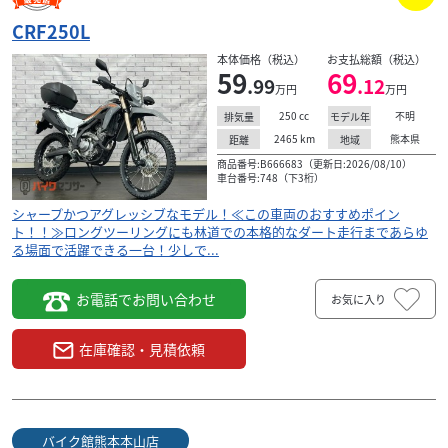
CRF250L
本体価格（税込）
お支払総額（税込）
59
69
.99
.12
万円
万円
250
cc
不明
排気量
モデル年
2465
km
熊本県
距離
地域
商品番号:B666683（更新日:2026/08/10）
車台番号:748（下3桁）
シャープかつアグレッシブなモデル！≪この車両のおすすめポイン
ト！！≫ロングツーリングにも林道での本格的なダート走行まであらゆ
る場面で活躍できる一台！少しで...
お電話でお問い合わせ
お気に入り
在庫確認・見積依頼
バイク館熊本本山店