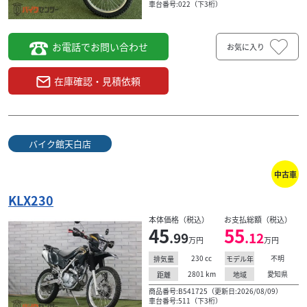
車台番号:022（下3桁）
お電話でお問い合わせ
お気に入り
在庫確認・見積依頼
バイク館天白店
中古車
KLX230
本体価格（税込）
お支払総額（税込）
45
55
.99
.12
万円
万円
230
cc
不明
排気量
モデル年
2801
km
愛知県
距離
地域
商品番号:B541725（更新日:2026/08/09）
車台番号:511（下3桁）