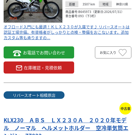
3507
km
神奈川県
距離
地域
カワサキ
有限会社 袖ケ浦ホンダ 五井店
商品番号:B645973（更新日:2026/07/31）
KLX230 2026年モデル ライムグリーン ETC1.0...
車台番号:093（下3桁）
55
.50
万円
本体価格:
オフロード入門にも最適！ＫＬＸ２３０が入庫です♪ リバースオートは
（税込）
認証工場完備。有資格者がしっかりと点検・整備をおこないます。追加
◇創業６０周年記念セール対象車両◇ ローンをお考えの方
カスタム等も承りますの...
も審査はＷＥＢ対応可能です！ まずはメールフォームかお
電話でお問合せを！ カワサキ車は対面での...
お電話でお問い合わせ
お気に入り
在庫確認・見積依頼
リバースオート相模原店
中古車
KLX230 ＡＢＳ ＬＸ２３０Ａ ２０２０年モデ
ル ノーマル ヘルメットホルダー 空冷単気筒エ