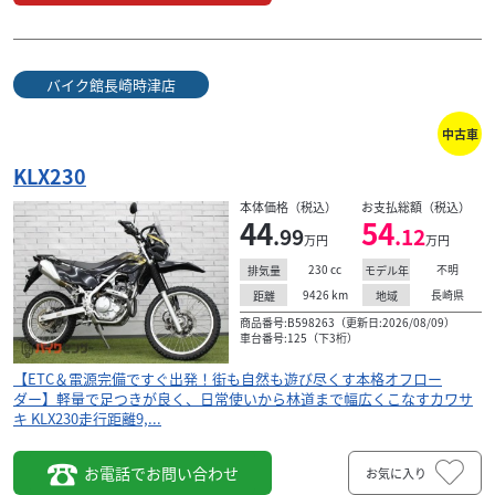
バイク館長崎時津店
中古車
KLX230
本体価格（税込）
お支払総額（税込）
44
54
.99
.12
万円
万円
230
cc
不明
排気量
モデル年
9426
km
長崎県
距離
地域
商品番号:B598263（更新日:2026/08/09）
車台番号:125（下3桁）
【ETC＆電源完備ですぐ出発！街も自然も遊び尽くす本格オフロー
ダー】軽量で足つきが良く、日常使いから林道まで幅広くこなすカワサ
キ KLX230走行距離9,...
お電話でお問い合わせ
お気に入り