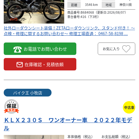
3546
km
神奈川県
距離
地域
商品番号:B684068（更新日:2026/08/07）
車台番号:416（下3桁）
社外ローダウンシート装備！ZETAローダウンリンク、スタンド付き！ ～
点検・修理に関するお問い合わせ～ 修理工場直通： 0467-58-8198 ...
お電話でお問い合わせ
お気に入り
在庫確認・見積依頼
バイク王 小牧店
中古車
ＫＬＸ２３０Ｓ ワンオーナー車 ２０２２年モデ
ル
本体価格（税込）
お支払総額（税込）