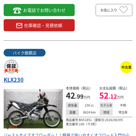
お電話でお問い合わせ
お気に入り
在庫確認・見積依頼
バイク館蕨店
中古車
KLX230
本体価格（税込）
お支払総額（税込）
42
52
.99
.12
万円
万円
230
cc
不明
排気量
モデル年
8624
km
埼玉県
距離
地域
商品番号:B651851（更新日:2026/08/09）
車台番号:100（下3桁）
ジャストサイズオフローダー！！軽量で扱いやすくオフロード入門から