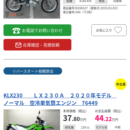
8180
km
兵庫県
距離
地域
カワサキ
ちいちゃいバイク屋さん
商品番号:B206527（更新日:2025/01/03）
KLX230 納車時バッテリー新品交換
車台番号:049（下3桁）
36
.90
万円
本体価格:
（税込）
お電話でお問い合わせ
お気に入り
在庫確認・見積依頼
リバースオート相模原店
中古車
KLX230 ＬＸ２３０Ａ ２０２０年モデル
ノーマル 空冷単気筒エンジン 76449
本体価格（税込）
お支払総額（税込）
37
44
.80
.22
万円
万円
230
cc
不明
排気量
モデル年