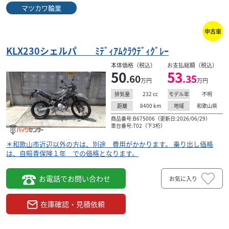
マツカワ輪業
中古車
KLX230シェルパ ﾐﾃﾞｨｱﾑｸﾗｳﾃﾞｨｸﾞﾚｰ
本体価格（税込）
お支払総額（税込）
50
53
.60
.35
万円
万円
232
cc
不明
排気量
モデル年
8400
km
和歌山県
距離
地域
商品番号:B675006（更新日:2026/06/29）
車台番号:702（下3桁）
＊和歌山市近辺以外の方は、別途 費用がかかります。 乗り出し価格
は、自賠責保険１年 での価格となります。
お電話でお問い合わせ
お気に入り
在庫確認・見積依頼