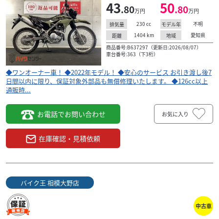
43
50
.80
.80
万円
万円
230
cc
不明
排気量
モデル年
1404
km
愛知県
距離
地域
商品番号:B637297（更新日:2026/08/07）
車台番号:363（下3桁）
◆ワンオーナー車！ ◆2022年モデル！ ◆安心のサービス お引き渡し後7
日間以内に限り、保証対象外部品も無償修理いたします。 ◆126cc以上
通販時...
お電話でお問い合わせ
お気に入り
在庫確認・見積依頼
バイク王 相模大野店
中古車