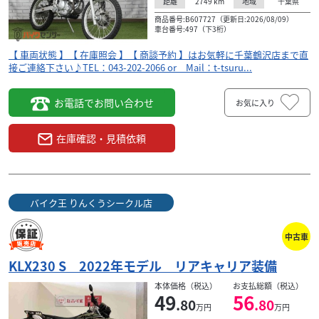
2749
km
千葉県
距離
地域
商品番号:B607727（更新日:2026/08/09）
車台番号:497（下3桁）
【 車両状態 】【 在庫照会 】【 商談予約 】はお気軽に千葉鶴沢店まで直
接ご連絡下さい♪TEL：043-202-2066 or Mail：t-tsuru...
お電話でお問い合わせ
お気に入り
在庫確認・見積依頼
バイク王 りんくうシークル店
中古車
KLX230 S 2022年モデル リアキャリア装備
本体価格（税込）
お支払総額（税込）
49
56
.80
.80
万円
万円