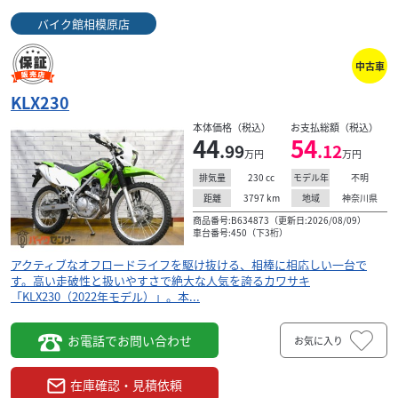
バイク館相模原店
中古車
KLX230
本体価格（税込）
お支払総額（税込）
44
54
.99
.12
万円
万円
230
cc
不明
排気量
モデル年
3797
km
神奈川県
距離
地域
商品番号:B634873（更新日:2026/08/09）
車台番号:450（下3桁）
アクティブなオフロードライフを駆け抜ける、相棒に相応しい一台で
す。高い走破性と扱いやすさで絶大な人気を誇るカワサキ
「KLX230（2022年モデル）」。本...
お電話でお問い合わせ
お気に入り
在庫確認・見積依頼