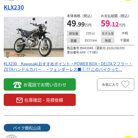
KLX230
本体価格（税込）
お支払総額（税込）
49
59
.99
.12
万円
万円
230
cc
不明
排気量
モデル年
3533
km
千葉県
距離
地域
商品番号:B643086（更新日:2026/08/09）
車台番号:699（下3桁）
KLX230 Kawasakiおすすめポイント・POWER BOX・DELTAマフラー・
ZETAハンドルカバー ・フェンダーレス■① ?? このバイクって...
お電話でお問い合わせ
お気に入り
在庫確認・見積依頼
バイク館松山店