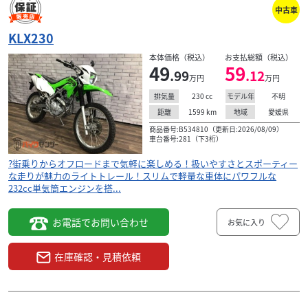
中古車
KLX230
本体価格（税込）
お支払総額（税込）
49
59
.99
.12
万円
万円
230
cc
不明
排気量
モデル年
1599
km
愛媛県
距離
地域
商品番号:B534810（更新日:2026/08/09）
車台番号:281（下3桁）
?街乗りからオフロードまで気軽に楽しめる！扱いやすさとスポーティー
な走りが魅力のライトトレール！スリムで軽量な車体にパワフルな
232cc単気筒エンジンを搭...
お電話でお問い合わせ
お気に入り
在庫確認・見積依頼