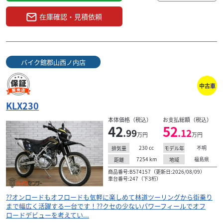
在庫確認・見積依頼
バイク館郡山西ノ内店
中古車
KLX230
本体価格（税込）
お支払総額（税込）
42
52
.99
.12
万円
万円
230
cc
不明
排気量
モデル年
7254
km
福島県
距離
地域
商品番号:B574157（更新日:2026/08/09）
車台番号:247（下3桁）
??オンロードもオフロードも気軽に楽しめて林道ツーリングから街乗り
まで幅広く活躍する一台です！??クセの少ないパワーフィールでオフ
ロードデビューを考えてい...