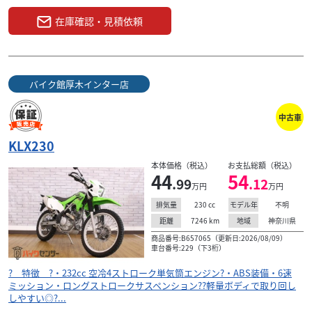
在庫確認・見積依頼
バイク館厚木インター店
中古車
KLX230
本体価格（税込）
お支払総額（税込）
44
54
.99
.12
万円
万円
230
cc
不明
排気量
モデル年
7246
km
神奈川県
距離
地域
商品番号:B657065（更新日:2026/08/09）
車台番号:229（下3桁）
? 特徴 ?・232cc 空冷4ストローク単気筒エンジン?・ABS装備・6速
ミッション・ロングストロークサスペンション??軽量ボディで取り回し
しやすい◎?...