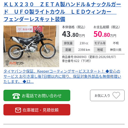
ＫＬＸ２３０ ＺＥＴＡ製ハンドル＆ナックルガー
ド ＵＦＯ製ライトカウル ＬＥＤウィンカー
フェンダーレスキット装備
本体価格（税込）
お支払総額（税込）
43
50
.80
.80
万円
万円
230
cc
不明
排気量
モデル年
2398
km
神奈川県
距離
地域
商品番号:B686943（更新日:2026/08/07）
車台番号:622（下3桁）
タイヤパンク保証、Keeperコーティングサービススタート！ ◆安心の
サービス お引き渡し後7日間以内に限り、保証対象外部品も無償修理い
たします。 ◆12...
お電話でお問い合わせ
お気に入り
在庫確認・見積依頼