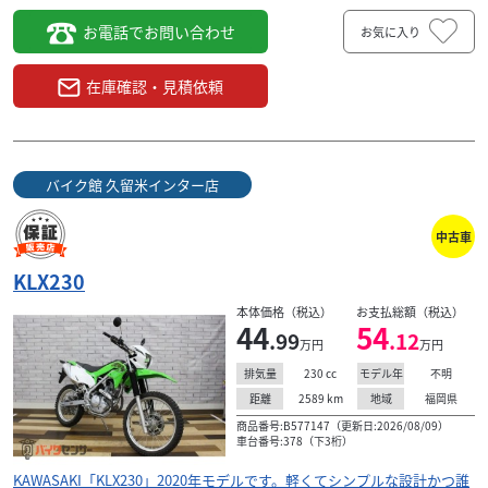
お電話でお問い合わせ
お気に入り
在庫確認・見積依頼
バイク館 久留米インター店
中古車
KLX230
本体価格（税込）
お支払総額（税込）
44
54
.99
.12
万円
万円
230
cc
不明
排気量
モデル年
2589
km
福岡県
距離
地域
商品番号:B577147（更新日:2026/08/09）
車台番号:378（下3桁）
KAWASAKI「KLX230」2020年モデルです。軽くてシンプルな設計かつ誰