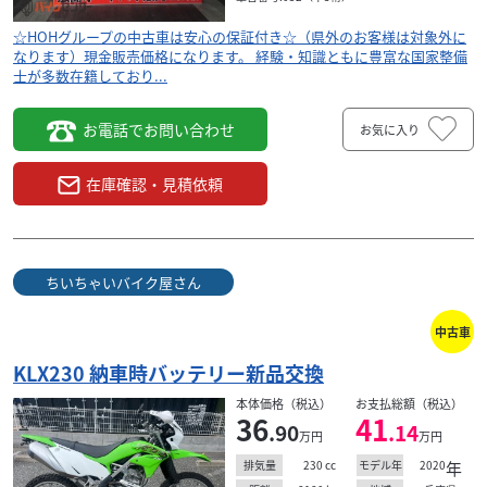
◇創業６０周年記念セール対象車両◇ ローンをお考え
の方も審査はＷＥＢ対応可能です！ まずはメール
☆HOHグループの中古車は安心の保証付き☆（県外のお客様は対象外に
なります）現金販売価格になります。 経験・知識ともに豊富な国家整備
フォームかお電話でお問合せを！ カワサキ車は対面で
士が多数在籍しており...
の...
お電話でお問い合わせ
お気に入り
在庫確認・見積依頼
ちいちゃいバイク屋さん
中古車
KLX230 納車時バッテリー新品交換
本体価格（税込）
お支払総額（税込）
36
41
.90
.14
万円
万円
230
cc
2020
年
排気量
モデル年