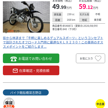
本体価格（税込）
お支払総額（税込）
49
59
.99
.12
万円
万円
230
cc
不明
排気量
モデル年
168
km
東京都
距離
地域
商品番号:B548872（更新日:2026/08/09）
車台番号:840（下3桁）
街から林道まで「手軽に楽しめるデュアルスポーツ」というコンセプト
で設計されたオフロード入門用に最適なＫＬＸ２３０！この車両のオス
スメポイントをご紹介します...
お電話でお問い合わせ
お気に入り
在庫確認・見積依頼
バイク館船橋習志野店
中古車