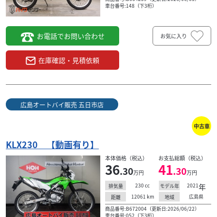
検索条件でおすすめの車両
車台番号:148（下3桁）
お電話でお問い合わせ
お気に入り
在庫確認・見積依頼
広島オートバイ販売 五日市店
中古車
KLX230 【動画有り】
本体価格（税込）
お支払総額（税込）
36
41
カワサキ
ん
有限会社 袖ケ浦ホンダ 五井店
.30
.30
万円
万円
KLX230 2026年モデル ライムグリーン
230
cc
2021
年
ETC1.0...
排気量
モデル年
55
12061
km
広島県
距離
地域
.50
万円
本体価格:
商品番号:B672004（更新日:2026/06/22）
（税込）
車台番号:052（下3桁）