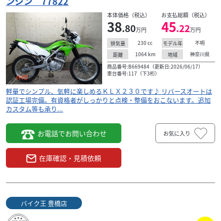
ンジン 77822
本体価格（税込）
お支払総額（税込）
38
45
.80
.22
万円
万円
230
cc
不明
排気量
モデル年
カワサキ
広島オートバイ販売 五日市店
1064
km
神奈川県
距離
地域
KLX230 【動画有り】
商品番号:B669484（更新日:2026/06/17）
36
車台番号:117（下3桁）
.30
万円
本体価格:
（税込）
軽量でシンプル、気軽に楽しめるＫＬＸ２３０です♪ リバースオートは
☆HOHグループの中古車は安心の保証付き☆（県外のお客
認証工場完備。有資格者がしっかりと点検・整備をおこないます。追加
様は対象外になります）現金販売価格になります。 経験・
カスタム等も承り...
知識ともに豊富な国家整備士が多数在籍しており...
お電話でお問い合わせ
お気に入り
在庫確認・見積依頼
バイク王 豊橋店