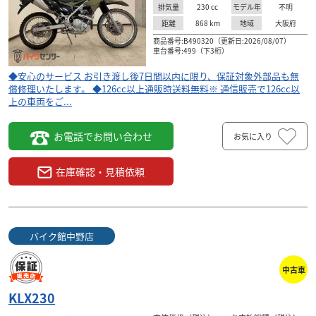
230
cc
不明
排気量
モデル年
868
km
大阪府
距離
地域
商品番号:B490320（更新日:2026/08/07）
車台番号:499（下3桁）
◆安心のサービス お引き渡し後7日間以内に限り、保証対象外部品も無
償修理いたします。 ◆126cc以上通販時送料無料※ 通信販売で126cc以
上の車両をご...
お電話でお問い合わせ
お気に入り
在庫確認・見積依頼
バイク館中野店
中古車
KLX230