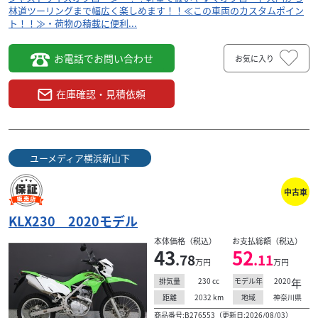
林道ツーリングまで幅広く楽しめます！！≪この車両のカスタムポイン
ト！！≫・荷物の積載に便利...
お電話でお問い合わせ
お気に入り
在庫確認・見積依頼
ユーメディア横浜新山下
中古車
KLX230 2020モデル
本体価格（税込）
お支払総額（税込）
43
52
.78
.11
万円
万円
230
cc
2020
年
排気量
モデル年
2032
km
神奈川県
距離
地域
商品番号:B276553（更新日:2026/08/03）