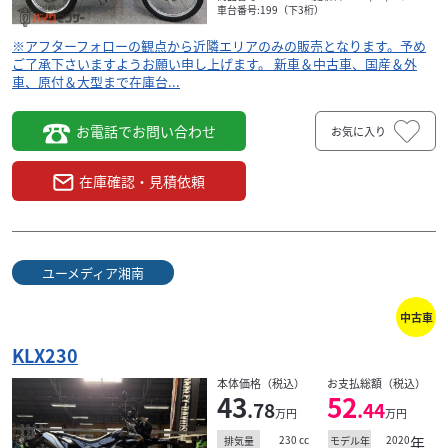
車台番号:199（下3桁）
※アフターフォローの観点から近隣エリアのみの販売となります。予め
ご了承下さいますようお願い申し上げます。 新車＆中古車、国産＆外
車、原付＆大型まで在庫台...
お電話でお問い合わせ
お気に入り
在庫確認・見積依頼
ユーメディア湘南
中古車
KLX230
本体価格（税込）
お支払総額（税込）
43
52
.78
.44
万円
万円
230
cc
2020
年
排気量
モデル年