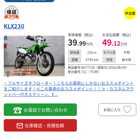
中古車
KLX230
本体価格（税込）
お支払総額（税込）
39
49
.99
.12
万円
万円
230
cc
不明
排気量
モデル年
6780
km
栃木県
距離
地域
商品番号:B677728（更新日:2026/08/09）
車台番号:711（下3桁）
・フルサイズオフローダー！こちらの車両にしかないおススメポイント
をご紹介します！≪この車両のおススメポイント！！≫・カスタムマウ
ントバー付きスクリーン、E...
お電話でお問い合わせ
お気に入り
在庫確認・見積依頼