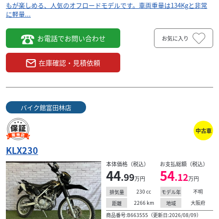
もが楽しめる、人気のオフロードモデルです。車両重量は134Kgと非常
に軽量...
お電話でお問い合わせ
お気に入り
在庫確認・見積依頼
バイク館富田林店
中古車
KLX230
本体価格（税込）
お支払総額（税込）
44
54
.99
.12
万円
万円
230
cc
不明
排気量
モデル年
2266
km
大阪府
距離
地域
商品番号:B663555（更新日:2026/08/09）