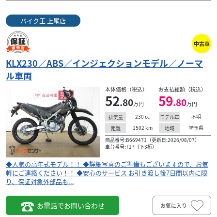
バイク王 上尾店
中古車
KLX230／ABS／インジェクションモデル／ノーマ
ル車両
本体価格（税込）
お支払総額（税込）
52
59
.80
.80
万円
万円
230
cc
不明
排気量
モデル年
1502
km
埼玉県
距離
地域
商品番号:B669471（更新日:2026/08/07）
車台番号:717（下3桁）
◆人気の高年式モデル！！ ◆詳細写真のご準備もございますので、お気
軽にご連絡ください！！ ◆安心のサービス お引き渡し後7日間以内に限
り、保証対象外部品も...
お電話でお問い合わせ
お気に入り