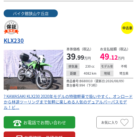
バイク館狭山ケ丘店
中古車
KLX230
本体価格（税込）
お支払総額（税込）
39
49
.99
.12
万円
万円
230
cc
不明
排気量
モデル年
4082
km
埼玉県
距離
地域
商品番号:B680010（更新日:2026/08/09）
車台番号:994（下3桁）
? KAWASAKI KLX230 2020年モデルの特徴軽量で扱いやすく、オンロード
から林道ツーリングまで気軽に楽しめる人気のデュアルパーパスモデ
ル！ビ...
お電話でお問い合わせ
お気に入り