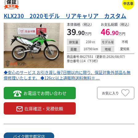
中古車
KLX230 2020モデル リアキャリア カスタム
本体価格（税込）
お支払総額（税込）
39
46
.90
.90
万円
万円
230
cc
不明
排気量
モデル年
10790
km
愛知県
距離
地域
カワサキ
バイク館狭山ケ丘店
商品番号:B627551（更新日:2026/08/07）
KLX230
車台番号:114（下3桁）
39
.99
万円
本体価格:
◆安心のサービス お引き渡し後7日間以内に限り、保証対象外部品も無
（税込）
償修理いたします。 ◆126cc以上通販時送料無料※ ...
? KAWASAKI KLX230 2020年モデルの特徴軽量で扱いやす
く、オンロードから林道ツーリングまで気軽に楽しめる人
お電話でお問い合わせ
お気に入り
気のデュアルパーパスモデル！ビ...
在庫確認・見積依頼
バイク館宇都宮店