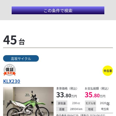
この条件で検索
カワサキ/KLX230
45
台
カワサキKLX230は、空冷4ストローク単気筒232ccエ
ンジン搭載のデュアルパーパスモデルである。軽量な
セミダブルクレードルフレームと長いホイールトラベ
高坂サイクル
ルを持つサスペンションにより、オンロードとオフ
ロードの両方で優れた走行性能を発揮。2025年モデル
中古車
では、LEDヘッドライトやABSキャンセル機能、
Bluetooth接続対応のデジタルメーターを採用し、快
KLX230
適性と利便性を向上させている。また、シート高を下
本体価格（税込）
お支払総額（税込）
げたKLX230Sや、スーパーモト仕様のKLX230SMな
33
35
.80
.80
ど、多彩なバリエーションが用意されている。
万円
万円
230
cc
2020
年
排気量
モデル年
28934
km
埼玉県
距離
地域
商品番号:B664239（更新日:2026/06/03）