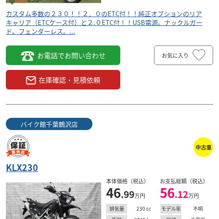
カスタム多数の２３０！！２．０のETC付！！純正オプションのリア
キャリア（ETCケース付）と２.０ETC付！！USB電源。ナックルガー
ド。フェンダーレス。...
お電話でお問い合わせ
お気に入り
在庫確認・見積依頼
バイク館千葉鶴沢店
中古車
KLX230
本体価格（税込）
お支払総額（税込）
46
56
.99
.12
万円
万円
230
cc
不明
排気量
モデル年