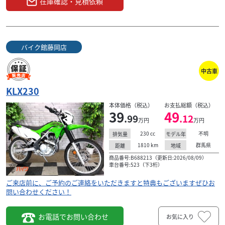
在庫確認・見積依頼
バイク館藤岡店
中古車
KLX230
本体価格（税込）
お支払総額（税込）
39
49
.99
.12
万円
万円
230
cc
不明
排気量
モデル年
1810
km
群馬県
距離
地域
商品番号:B688213（更新日:2026/08/09）
車台番号:523（下3桁）
ご来店前に、ご予約のご連絡をいただきますと特典もございますぜひお
問い合わせください！
お電話でお問い合わせ
お気に入り