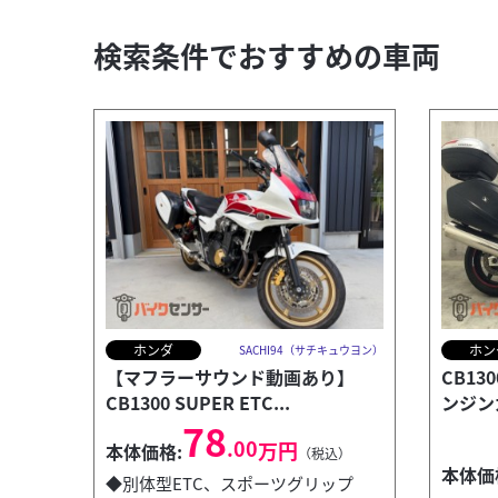
検索条件でおすすめの車両
ホンダ
ホン
SACHI94（サチキュウヨン）
【マフラーサウンド動画あり】
CB1
CB1300 SUPER ETC...
ンジン
78
.00
万円
本体価格:
（税込）
本体価
◆別体型ETC、スポーツグリップ