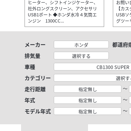
ヒーター、シフトインジケーター、
お問い合
社外ロングスクリーン、アクセサリ
【カス
USB1ポート ◆ホンダ水冷４気筒エ
USB
ンジン 1300CC...
グツーリ
メーカー
都道府
ホンダ
排気量
選択する
車種
CB1300 SUP
カテゴリー
選択す
～
走行距離
指定無し
～
年式
指定無し
～
モデル年式
指定無し