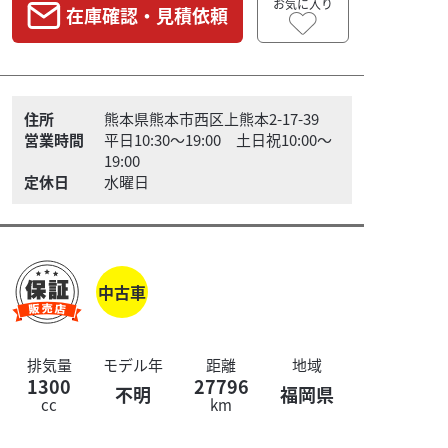
お気に入り
在庫確認・見積依頼
住所
熊本県熊本市西区上熊本2-17-39
営業時間
平日10:30～19:00 土日祝10:00～
19:00
定休日
水曜日
中古車
排気量
モデル年
距離
地域
1300
27796
不明
福岡県
cc
km