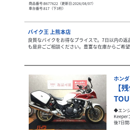
商品番号:B677622（更新日:2026/08/07）
車台番号:817（下3桁）
バイク王 上熊本店
良質なバイクをお得なプライスで。7日以内の返
も是非ごご相談ください。豊富な在庫からご希望の
ホンダ
【残
TOU
◆エン
Keep
後7日間以