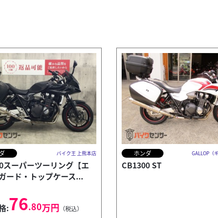
ダ
ホンダ
バイク王 上熊本店
GALLOP
300スーパーツーリング【エ
CB1300 ST
ガード・トップケース...
76
.80
万円
格:
（税込）