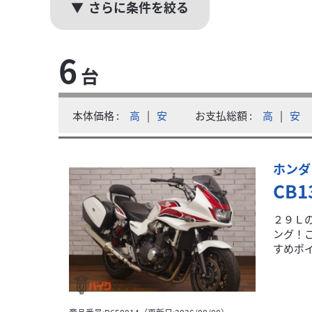
さらに条件を絞る
ホンダ
ACHI94（サチキュウヨン）
6
CB1300スーパーツーリング【エンジンガ
台
76
.80
万円
本体価格:
（税込）
本体価格
高
|
安
お支払総額
高
|
安
CC...
お問い合わせ番号：2100012233972 【
ホンダ
CB1
２９Ｌ
ング！
すめポイ