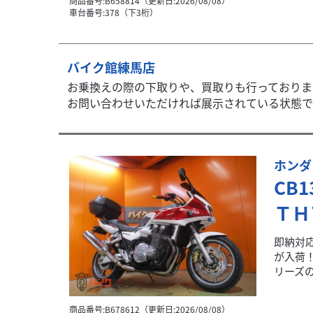
商品番号:B658814（更新日:2026/08/08）
車台番号:378（下3桁）
バイク館練馬店
お乗換えの際の下取りや、買取りも行っておりま
お問い合わせいただければ展示されている状態での
ホンダ
CB
ＴＨ
即納対
が入荷
リーズの
商品番号:B678612（更新日:2026/08/08）