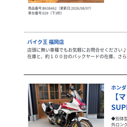
商品番号:B638462（更新日:2026/08/07）
車台番号:029（下3桁）
バイク王 福岡店
店頭に無い車種でもお気軽にお問合せください♪
在庫と、約１００台のバックヤードの在庫、さらに
ホンダ
【マ
SUPE
◆別体
外ロング