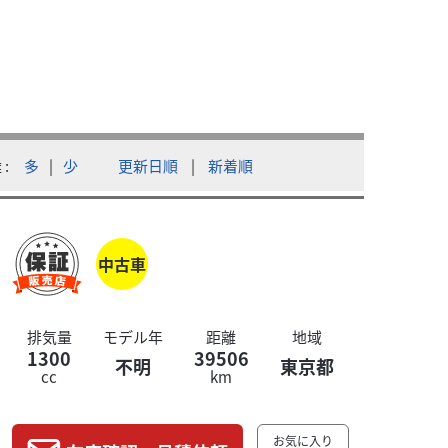
ホ
バイク王 上熊本店
CB13
本体価
離
多
|
少
更新日順
|
新着順
ツーリングにもおすすめの1台...
モリワ
中古車
排気量
モデル年
距離
地域
1300
39506
不明
東京都
cc
km
お気に入り