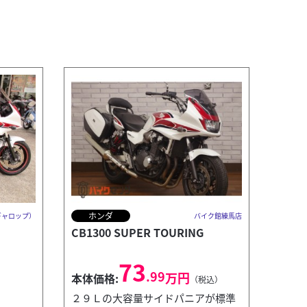
ホンダ
（ギャロップ）
バイク館練馬店
CB1300 SUPER TOURING
73
.99
万円
本体価格:
（税込）
２９Ｌの大容量サイドパニアが標準