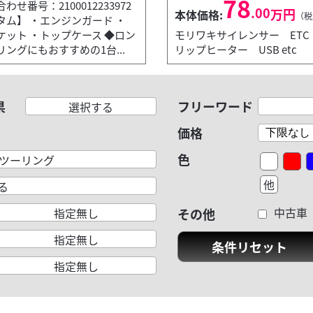
78
わせ番号：2100012233972
.00
万円
本体価格:
（税
タム】 ・エンジンガード ・
ソケット ・トップケース ◆ロン
モリワキサイレンサー ETC
ングにもおすすめの1台...
リップヒーター USB etc
県
フリーワード
選択する
価格
色
ER ツーリング
他
る
中古車
指定無し
その他
指定無し
条件リセット
指定無し