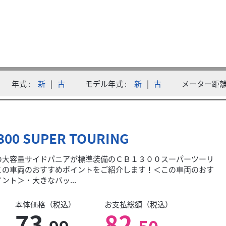
ード・トップケース...
年式
新
|
古
モデル年式
新
|
古
メーター距
カスタム】 ・エンジンガード ・USBソケット ・トップケース ◆ロング
300 SUPER TOURING
の大容量サイドパニアが標準装備のＣＢ１３００スーパーツーリ
この車両のおすすめポイントをご紹介します！＜この車両のおす
ント＞・大きなバッ...
本体価格（税込）
お支払総額（税込）
73
82