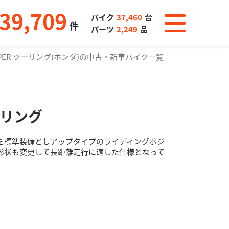
39,709
バイク
37,460
台
件
パーツ
2,249
品
 SUPER ツーリング(ホンダ)の中古・新車バイク一覧
ツーリング
を標準装備としアップタイプのライディングポジ
形状も変更して長距離走行に適した仕様となって