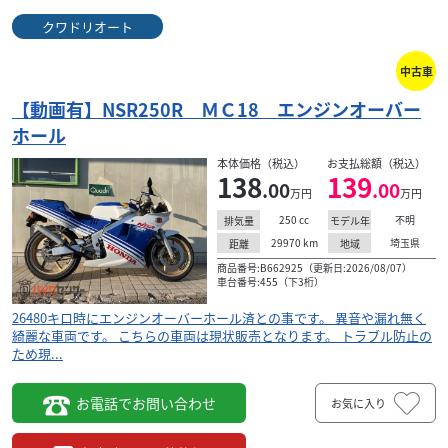
クワドリオート
中古車
【動画有】NSR250R ＭＣ18 エンジンオーバー
ホール
ホンダ
飯田輪業
NSR250R ワンオーナー車
本体価格（税込）
お支払総額（税込）
138
139
ASK
.00
.00
万円
万円
本体価格:
250
cc
不明
排気量
モデル年
希少カラ―黒/銀モデルの入荷です。ワンオーナー車になり
29970
km
埼玉県
距離
地域
ます。当店常連様からの買取り車両になります。エンジン
商品番号:B662925（更新日:2026/08/07）
は腰下開けておりませんのでO/Hベースになります...
車台番号:455（下3桁）
26480キロ時にエンジンオーバーホール済との事です。 異音や漏れ無く
綺麗な車両です。 こちらの車両は現状販売となります。 トラブル防止の
ため現...
お電話でお問い合わせ
お気に入り