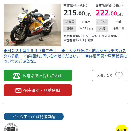
NSR250R-３型 スタンダード
本体価格（税込）
お支払総額（税込）
215
222
159
.00
.00
万円
万円
.50
万円
本体価格:
（税込）
250
cc
不明
排気量
モデル年
希少カラ―1989年STD白/赤モデルの入荷です。当店常連様
24974
km
神奈川県
距離
地域
からの買取り車両になります。当店で10年くらいは診させ
商品番号:B666622（更新日:2026/08/07）
て頂いた車両になります。エンジンはオーバ...
車台番号:021（下3桁）
◆ＭＣ２１型１９９０年モデル ◆一人乗り仕様・乾式クラッチ等カス
タム多数 ※詳細はお問い合わせください。 ◆詳細写真や車両状態に
ついてのご確認な...
お電話でお問い合わせ
お気に入り
在庫確認・見積依頼
バイク王 つくば絶版車館
中古車