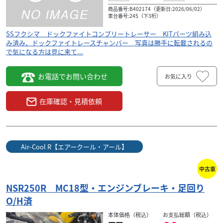
商品番号:B402174（更新日:2026/06/02）
車台番号:245（下3桁）
SSフクシマ ドックファイトコンプリートレーサー KITパーツ組み込
み済み、ドックファイトレースチャンバー 写真は勝手に転載されるの
で気になる方は見に来て...
お電話でお問い合わせ
お気に入り
在庫確認・見積依頼
Air-Cool R【エアークール・アール】
中古車
NSR250R MC18型・エンジンブレーキ・足回り
O/H済
本体価格（税込）
お支払総額（税込）