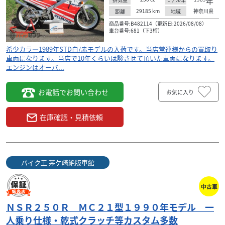
年
い
KITパーツ組み込み済み、ドックファイトレースチャ
29185
km
神奈川県
距離
地域
ンバー 写真は勝手に転載されるので気になる方は見
商品番号:B482114（更新日:2026/08/08）
に来て...
車台番号:681（下3桁）
希少カラ―1989年STD白/赤モデルの入荷です。当店常連様からの買取り
車両になります。当店で10年くらいは診させて頂いた車両になります。
エンジンはオーバ...
お電話でお問い合わせ
お気に入り
在庫確認・見積依頼
バイク王 茅ケ崎絶版車館
中古車
ＮＳＲ２５０Ｒ ＭＣ２１型１９９０年モデル 一
人乗り仕様・乾式クラッチ等カスタム多数
ホンダ
飯田輪業