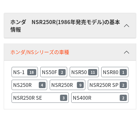
ホンダ NSR250R(1986年発売モデル)の基本
情報
ホンダ/NSシリーズの車種
NS-1
NS50F
NSR50
NSR80
18
2
11
1
NS250R
NSR250R
NSR250R SP
4
9
2
NSR250R SE
NS400R
3
2