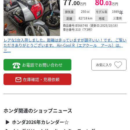
77
80
.00
.03
万円
万円
250
cc
1989
年
排気量
モデル年
82718
km
三重県
距離
地域
商品番号:B566748（更新日:2025/10/16）
車台番号:310（下3桁）
レアな1台入荷しました。距離は走っていますが調子いい！です。 ご覧い
ただきありがとうございます。 Air-Cool R（エアクール アール）は、
三...
お電話でお問い合わせ
お気に入り
在庫確認・見積依頼
ホンダ関連のショップニュース
ホンダ2026年カレンダー☆