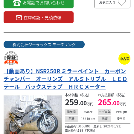
お電話でお問い合わせ
お気に入り
在庫確認・見積依頼
株式会社ジーラックス モータリング
中古車
【動画あり】NSR250R ミラーペイント カーボン
チャンバー オーリンズ アルミトリプル ＬＥＤ
テール バックステップ ＨＲＣメーター
本体価格（税込）
お支払総額（税込）
259
265
.00
.00
万円
万円
250
cc
1990
年
排気量
モデル年
18440
km
埼玉県
距離
地域
商品番号:B666800（更新日:2026/06/23）
車台番号:188（下3桁）