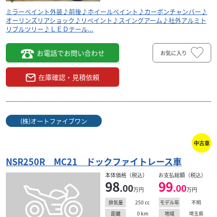
ミラーペイント外装♪前後♪ホイールペイント♪カーボンチャンバー♪
オーリンズリアショック♪リペイント♪スイングアーム♪社外アルミト
リプルツリー♪ＬＥＤテール...
お電話でお問い合わせ
お気に入り
在庫確認・見積依頼
(株)オートファイブワン
中古車
NSR250R MC21 ドックファイトレース車
本体価格（税込）
お支払総額（税込）
98
99
.00
.00
万円
万円
250
cc
不明
排気量
モデル年
0
km
埼玉県
距離
地域