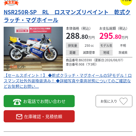
NSR250R-SP RL ロスマンズリペイント 乾式ク
ラッチ・マグホイール
ホンダ
(株)オートファイブワン
NSR250R MC21 ドックファイトレース車
本体価格（税込）
お支払総額（税込）
98
288
295
.80
.80
.00
万円
万円
万円
本体価格:
（税込）
250
cc
不明
排気量
モデル年
SSフクシマ ドックファイトコンプリートレーサー KIT
減算歴車
茨城県
距離
地域
パーツ組み込み済み、ドックファイトレースチャンバー
商品番号:B635590（更新日:2026/08/07）
写真は勝手に転載されるので気になる方は見に来て...
車台番号:908（下3桁）
【セールスポイント！】 ◆乾式クラッチ・マグホイールのSPモデル！ロ
スマンズ社外外装換装済み！ ◆詳細写真や車両状態についてのご確認な
どお気軽にお問い...
お電話でお問い合わせ
お気に入り
在庫確認・見積依頼