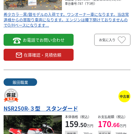
検索条件でおすすめの車両
車台番号:787（下3桁）
希少カラ―黒/銀モデルの入荷です。ワンオーナー車になります。当店常
連様からの買取り車両になります。エンジンは腰下開けておりませんの
でO/Hベースになります...
お電話でお問い合わせ
お気に入り
在庫確認・見積依頼
飯田輪業
中古車
ホンダ
業
(株)オートファイブワン
NSR250R-３型 スタンダード
NSR250R MC21 ドックファイトレース車
98
本体価格（税込）
お支払総額（税込）
.00
159
170
万円
本体価格:
.50
.66
（税込）
万円
万円
常
SSフクシマ ドックファイトコンプリートレーサー
250
cc
1989
排気量
モデル年