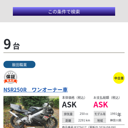
この条件で検索
ホンダ/NSR250R
9
台
NSR250Rは、ヤマハのTZR250やスズキのRG250γなど
のライバル車の一歩先行くかたちで、クランクケース
リードバルブV型2気筒エンジンを搭載して登場した。
飯田輪業
同モデルは、保安部品を装着したレーサーと言っても
過言ではない装備とスペックを誇った。中でもマニ
中古車
アックな人気を誇るのが、MC18。いわゆる、88（ハ
チハチ）、89（ハチキュー）と言われるモデル。だが
NSR250R ワンオーナー車
同じ型式でも、88と89の性格は全く違う。カンタンに
本体価格（税込）
お支払総額（税込）
言えば、パワーの88、安定感の89と言えるかも知れな
ASK
ASK
い。
250
cc
1991
年
排気量
モデル年
2291
km
神奈川県
距離
地域
商品番号:B375617（更新日:2026/08/08）