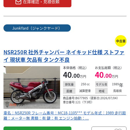
在庫確認・見積依頼
JunkYard（ジャンクヤード）
中古車
NSR250R 社外チャンバー ネイキッド仕様 ストファ
イ 現状車 欠品有 タンク不良
ホンダ
JunkYard（ジャンクヤード）
NSR250R 社外チャンバー ネイキッド仕様 ストファイ
本体価格（税込）
お支払総額（税込）
40
40
...
.00
.00
万円
万円
40
250
cc
1989
年
排気量
モデル年
.00
万円
本体価格:
（税込）
減算歴車
鳥取県
距離
地域
車名：NSR250R フレーム番号：MC18-1105*** モデル年
商品番号:B677905（更新日:2026/07/04）
式：1989 走行距離：メーター無 書類：有 鍵：有 エンジン
車台番号:121（下3桁）
始動：...
車名：NSR250R フレーム番号：MC18-1105*** モデル年式：1989 走行距
離：メーター無 書類：有 鍵：有 エンジン始動：...