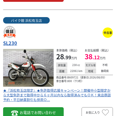
バイク館 浜松有玉店
中古車
SL230
本体価格（税込）
お支払総額（税込）
ホンダ
バイクランド 直販センター 環七鹿浜店
28
38
.99
.12
SL230 Renthalハンドル リアキャリア
万円
万円
32
230
cc
不明
排気量
モデル年
.80
万円
本体価格:
（税込）
22061
km
静岡県
距離
地域
☆良質な中古車販売☆ 「当社、過去１０年の国産中古車販
商品番号:B609721（更新日:2026/08/05）
車台番号:800（下3桁）
売台数累計６０００台オーバー！」品質・価格に自信あり
ます！ ☆低金利☆原付から大型まで全車対応！...
★『浜松有玉店限定』★免許取得応援キャンペーン！開催中小型限定か
ら大型免許まで取得中から６ヶ月以内なら取得済みでもＯＫ！来店商談
予約・平日納車割引も併用Ｏ...
お電話でお問い合わせ
お気に入り