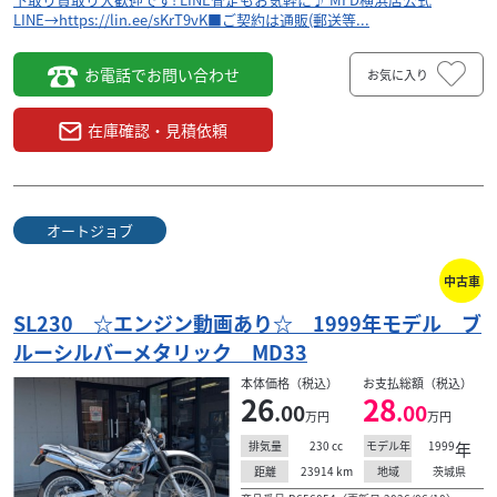
LINE→https://lin.ee/sKrT9vK■ご契約は通販(郵送等...
お電話でお問い合わせ
お気に入り
在庫確認・見積依頼
オートジョブ
中古車
SL230 ☆エンジン動画あり☆ 1999年モデル ブ
ルーシルバーメタリック MD33
本体価格（税込）
お支払総額（税込）
26
28
.00
.00
万円
万円
230
cc
1999
年
排気量
モデル年
23914
km
茨城県
距離
地域