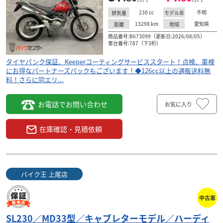
ービスス
参考お乗り出し総額￥４９９，６５０－ ◆球数の少
230
cc
不明
排気量
モデル年
ックもご
いSL２３０！快適オフロードモデル！ お引き渡し後
13298
km
愛知県
距離
地域
らに同エ
日間以内に限り、保証対象外部品も無償修理いたし
ま...
商品番号:B673099（更新日:2026/08/05）
車台番号:787（下3桁）
タイヤパンク保証、Keeperコーティングサービススタート！点検、車検
にお得なパートナーズパックもございます！◆126cc以上の通販送料無
料！さらに同エリ...
お電話でお問い合わせ
お気に入り
在庫確認・見積依頼
バイク王 上尾店
中古車
SL230／MD33型／キャブレターモデル／ハーディ