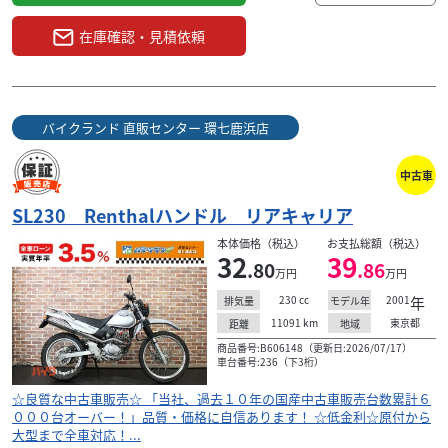
在庫確認・見積依頼
バイクランド 直販センター 環七鹿浜店
中古車
SL230 Renthalハンドル リアキャリア
本体価格（税込）
お支払総額（税込）
32
39
.80
.86
万円
万円
ホンダ
バイク王 上尾店
SL230／MD33型／キャブレターモデル／ハーディ製ハ
230
cc
2001
年
排気量
モデル年
ンド...
11091
km
東京都
距離
地域
35
商品番号:B606148（更新日:2026/07/17）
.80
万円
車台番号:236（下3桁）
本体価格:
（税込）
◆便利なトップケースが装備された、オススメの1台です！
☆良質な中古車販売☆ 「当社、過去１０年の国産中古車販売台数累計６
◆詳細写真のご準備もございますので、お気軽にご連絡く
０００台オーバー！」品質・価格に自信あります！ ☆低金利☆原付から
大型まで全車対応！...
ださい！！ ◆安心のサービス お引き渡し後7日...