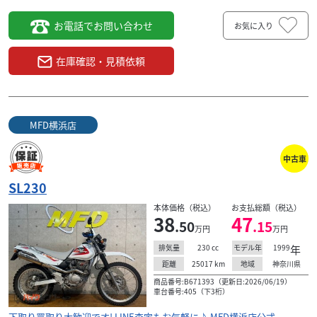
お電話でお問い合わせ
お気に入り
在庫確認・見積依頼
MFD横浜店
中古車
SL230
本体価格（税込）
お支払総額（税込）
38
47
.50
.15
万円
万円
230
cc
1999
年
排気量
モデル年
25017
km
神奈川県
距離
地域
商品番号:B671393（更新日:2026/06/19）
車台番号:405（下3桁）
下取り買取り大歓迎です! LINE査定もお気軽に♪ MFD横浜店公式