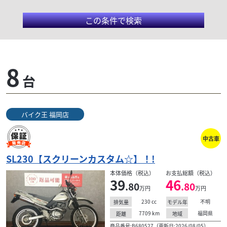
この条件で検索
ホンダ/SL230
8
台
SL230はストリート系の人気が高まっていたことか
ら、オフロードシーンでの用途よりも街中で映えるこ
とに注目が集まっていた中で登場した、都会的なデザ
バイク王 福岡店
インのオフロードモデルだ。XLR200Rの196ccから排
気量を223ccへアップし、20ps/7500rpm、2.1kg-
中古車
m/6000rpmとXLR200Rよりも低回転で最高出力、最
大トルクを発揮。また、セルスターターを装備し、始
SL230【スクリーンカスタム☆】！!
動が容易となっている。往年の「SL」の名に恥じない
本体価格（税込）
お支払総額（税込）
実力と、誰でも気軽に乗れる懐の広さを兼ね備えてい
39
46
.80
.80
る。
万円
万円
230
cc
不明
排気量
モデル年
7709
km
福岡県
距離
地域
商品番号:B680527（更新日:2026/08/05）