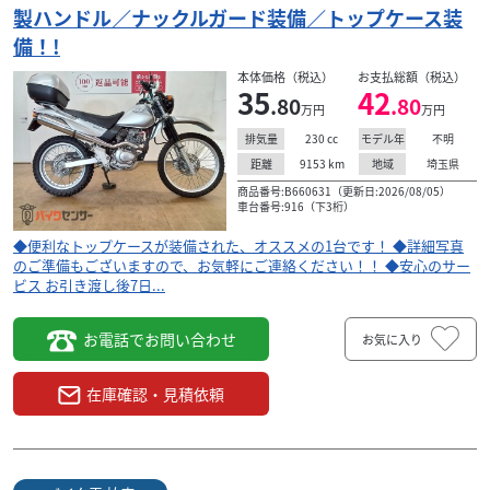
ホンダ
バイク王 名古屋みなと店
製ハンドル／ナックルガード装備／トップケース装
SL230 1997年モデル リアキャリア ナックルガー
備！!
ド！...
本体価格（税込）
お支払総額（税込）
37
35
42
.80
.80
.80
万円
本体価格:
万円
万円
（税込）
230
cc
不明
タイヤパンク保証、Keeperコーティングサービススター
排気量
モデル年
ト！点検、車検にお得なパートナーズパックもございま
9153
km
埼玉県
距離
地域
す！◆126cc以上の通販送料無料！さらに同エリ...
商品番号:B660631（更新日:2026/08/05）
車台番号:916（下3桁）
◆便利なトップケースが装備された、オススメの1台です！ ◆詳細写真
のご準備もございますので、お気軽にご連絡ください！！ ◆安心のサー
ビス お引き渡し後7日...
お電話でお問い合わせ
お気に入り
在庫確認・見積依頼