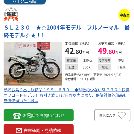
バイク王 柏店
中古車
ＳＬ２３０ ★☆2004年モデル フルノーマル 最
ホンダ
バイク王 柏店
終モデル☆★！!
ＳＬ２３０ ★☆2004年モデル フルノーマル 最終
本体価格（税込）
お支払総額（税込）
モデル☆...
42
49
.80
.80
42
万円
万円
.80
万円
本体価格:
（税込）
230
cc
不明
排気量
モデル年
参考お乗り出し総額￥４９９，６５０－ ◆球数の少ないSL
250
km
千葉県
距離
地域
２３０！快適オフロードモデル！ お引き渡し後7日間以内に
商品番号:B631099（更新日:2026/08/05）
車台番号:333（下3桁）
限り、保証対象外部品も無償修理いたしま...
参考お乗り出し総額￥４９９，６５０－ ◆球数の少ないSL２３０！快適
オフロードモデル！ お引き渡し後7日間以内に限り、保証対象外部品も
無償修理いたしま...
お電話でお問い合わせ
お気に入り
在庫確認・見積依頼