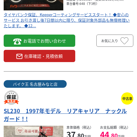
検索条件でおすすめの車両
車台番号:648（下3桁）
タイヤパンク保証、Keeperコーティングサービススタート！ ◆安心の
サービス お引き渡し後7日間以内に限り、保証対象外部品も無償修理い
たします。 ◆12...
お電話でお問い合わせ
お気に入り
在庫確認・見積依頼
バイク王 名古屋みなと店
中古車
ホンダ
 名古屋みなと店
バイク王 
SL230 1997年モデル リアキャリア ナックル
ナックル
ＳＬ２３０ ★☆2004年モデル フルノーマ
ガード！!
最終モデル☆...
42
本体価格（税込）
お支払総額（税込）
.80
万円
本体価格:
37
44
（税込）
.80
.80
万円
万円