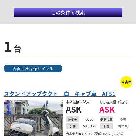
この条件で検索
ホンダ/スタンドアップタ
1
台
クト
1989年に登場した初期モデルは量産車初の電動式オー
合資会社 宗像サイクル
トスタンドを搭載していた。エンジンは空冷２サイク
ルとなる。93年にモデルチェンジが行われデザインが
中古車
一新、燃料タンク位置を変更しシート下の収納スペー
スの容量がアップした。98年のモデルチェンジでは前
スタンドアップタクト 白 キャブ車 AF51
後連動のコンビブレーキが採用されデザインも変更さ
本体価格（税込）
お支払総額（税込）
れた。
ASK
ASK
50
cc
不明
排気量
モデル年
5355
km
福岡県
距離
地域
検索条件でおすすめの車両
商品番号:B394814（更新日:2026/05/25）