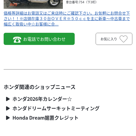
車台番号:754（下3桁）
価格等詳細はお電話又はご来店時にご確認下さい。お気軽にお問合せ下
さい！！※店頭在庫３０台ＯＶＥＲ※５０ｃｃを主に新車～中古車まで
幅広く取扱い中☆お客様に合...
お電話でお問い合わせ
お気に入り
ホンダ関連のショップニュース
ホンダ
合資会社 宗像サイクル
ホンダ2026年カレンダー☆
スタンドアップタクト 白 キャブ車 AF51
ホンダドリームサーキットミーティング
ASK
本体価格:
Honda Dream据置クレジット
価格等詳細はお電話又はご来店時にご確認下さい。お
気軽にお問合せ下さい！！※店頭在庫３０台ＯＶＥＲ