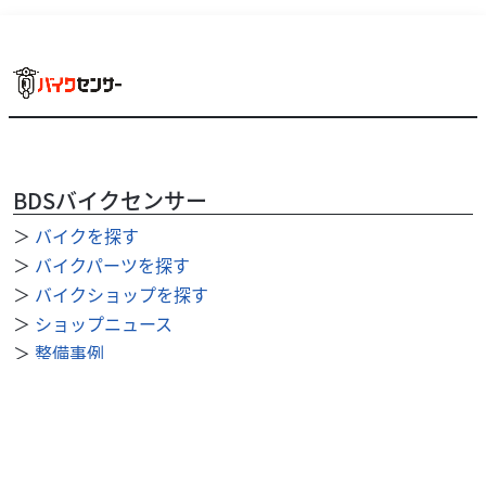
本体価格:
価格等詳細はお電話又はご来店時にご確認下さい。お気軽
にお問合せ下さい！！※店頭在庫３０台ＯＶＥＲ※５０ｃ
ｃを主に新車～中古車まで幅広く取扱い中☆お客様に合...
BDSバイクセンサー
＞
バイクを探す
＞
バイクパーツを探す
＞
バイクショップを探す
＞
ショップニュース
＞
整備事例
＞
求人を探す
BDSバイクセンサー便利機能
＞
お気に入り
＞
閲覧履歴