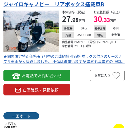
ジャイロキャノピー リアボックス搭載車B
本体価格（税込）
お支払総額（税込）
27
30
.98
.33
万円
万円
50
cc
不明
排気量
モデル年
35621
km
北海道
距離
地域
商品番号:B683973（更新日:2026/08/01）
車台番号:290（下3桁）
★期間限定特別価格★ 7月中のご成約特別価格 ボックス付きのリーズナ
ブル車両が入庫致しました。 小傷は御座いますが 年式も高年式のTA03...
お電話でお問い合わせ
お気に入り
在庫確認・見積依頼
一国オート