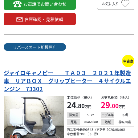
お電話でお問い合わせ
お気に入り
在庫確認・見積依頼
リバースオート相模原店
中古車
ジャイロキャノピー ＴＡ０３ ２０２１年製造
車 リアＢＯＸ グリップヒーター ４サイクルエ
ンジン 73302
本体価格（税込）
お支払総額（税込）
24
29
.80
.00
万円
万円
50
cc
不明
排気量
モデル年
20468
km
神奈川県
距離
地域
商品番号:B690343（更新日:2026/08/06）
車台番号:988（下3桁）