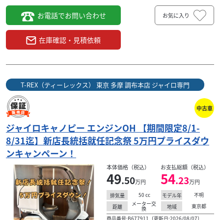
お電話でお問い合わせ
お気に入り
在庫確認・見積依頼
T-REX（ティーレックス） 東京 多摩 調布本店 ジャイロ専門
中古車
ジャイロキャノピー エンジンOH 【期間限定8/1-
8/31迄】新店長統括就任記念祭 5万円プライスダウ
ホンダ
株式会社WINGオオタニ
ンキャンペーン！
ジャイロキャノピー 2018年式 JMSボックス スマホ
バー...
本体価格（税込）
お支払総額（税込）
49
54
45
.50
.23
万円
万円
.50
万円
本体価格:
（税込）
50
cc
不明
排気量
モデル年
ミニカー仕様変更無料 燃費の良い４サイクル！在庫豊富な
メーター交
東京都
距離
地域
換
当店で見に来て決めてください！納得の一台があります！
商品番号:B677911（更新日:2026/08/07）