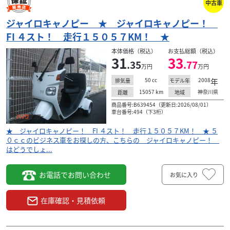
中古車
ジャイロキャノピー ★ ジャイロキャノピー！
FI ４スト！ 走行１５０５７KM！ ★
本体価格（税込）
お支払総額（税込）
31
33
.35
.77
万円
万円
50
cc
2008
年
排気量
モデル年
15057
km
神奈川県
距離
地域
商品番号:B639454（更新日:2026/08/01）
車台番号:494（下3桁）
★ ジャイロキャノピー！ FI ４スト！ 走行１５０５７KM！ ★ ５
０ｃｃのビジネス車をお探しの方、こちらの ジャイロキャノピー！
はどうでしょ...
お電話でお問い合わせ
お気に入り
在庫確認・見積依頼