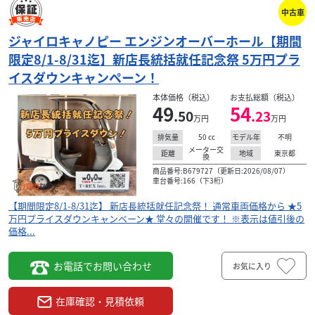
中古車
ジャイロキャノピー エンジンオーバーホール【期間
限定8/1-8/31迄】新店長統括就任記念祭 5万円プラ
イスダウンキャンペーン！
ホンダ
T-REX（ティーレックス） 東京 多摩 調布本店 ジャイロ専門
本体価格（税込）
お支払総額（税込）
ジャイロキャノピー エンジンOH 【期間限定8/1-8/31...
49
54
.50
.23
49
万円
万円
.50
万円
本体価格:
（税込）
50
cc
不明
排気量
モデル年
メーター交
【期間限定8/1-8/31迄】 新店長統括就任記念祭！ 通常車両
東京都
距離
地域
換
価格から ★5万円プライスダウンキャンペーン★ 堂々の開
商品番号:B679727（更新日:2026/08/07）
車台番号:166（下3桁）
催です！ ※表示は値引後の価格...
【期間限定8/1-8/31迄】 新店長統括就任記念祭！ 通常車両価格から ★5
万円プライスダウンキャンペーン★ 堂々の開催です！ ※表示は値引後の
価格...
お電話でお問い合わせ
お気に入り
在庫確認・見積依頼