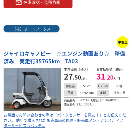
在庫確認・見積依頼
（株）オートワークス
中古車
ジャイロキャノピー ☆エンジン動画あり☆ 整備
済み 実走行35765km TA03
本体価格（税込）
お支払総額（税込）
27
31
.50
.20
万円
万円
50
cc
不明
排気量
モデル年
35765
km
神奈川県
距離
地域
商品番号:B582148（更新日:2026/08/03）
車台番号:931（下3桁）
お電話でお問い合わせの際は「バイクセンサーを見た！」とお伝えくだ
さい。 他店で購入された販売車両の修理・販売車メンテナンス、アフ
ターサービスもバッチ...