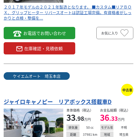
２０１７年モデルの２０２１年製造となります。 ■カスタム■リアＢＯ
Ｘ、グリップヒーター リバースオートは認証工場完備。有資格者がしっ
かりと点検・整備を...
お電話でお問い合わせ
お気に入り
在庫確認・見積依頼
ケイエムオート 埼玉本店
中古車
ジャイロキャノピー リアボックス搭載車D
本体価格（税込）
お支払総額（税込）
33
36
.98
.33
万円
万円
50
cc
不明
排気量
モデル年
37981
km
埼玉県
距離
地域