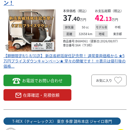
ン！
本体価格（税込）
お支払総額（税込）
ホンダ
T-REX（ティーレックス） 東京 多摩 調布本店 ジャイロ専門
37
42
.40
.13
万円
万円
ジャイロキャノピー 【期間限定8/1-8/31迄】新店長統...
37
50
cc
不明
排気量
モデル年
.40
万円
本体価格:
32658
km
東京都
距離
地域
（税込）
商品番号:B684061（更新日:2026/08/07）
【期間限定8/1-8/31迄】 新店長統括就任記念祭！ 通常車両
車台番号:564（下3桁）
価格から ★5万円プライスダウンキャンペーン★ 堂々の開
催です！ ※表示は値引後の価格...
【期間限定8/1-8/31迄】 新店長統括就任記念祭！ 通常車両価格から ★5
万円プライスダウンキャンペーン★ 堂々の開催です！ ※表示は値引後の
価格...
お電話でお問い合わせ
お気に入り
在庫確認・見積依頼
T-REX（ティーレックス） 東京 多摩 調布本店 ジャイロ専門