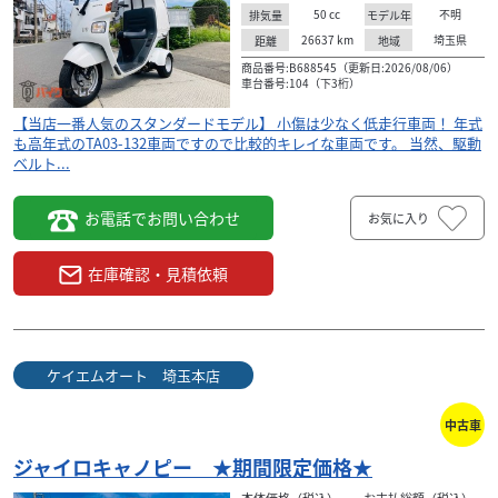
50
cc
不明
排気量
モデル年
26637
km
埼玉県
距離
地域
商品番号:B688545（更新日:2026/08/06）
車台番号:104（下3桁）
【当店一番人気のスタンダードモデル】 小傷は少なく低走行車両！ 年式
も高年式のTA03-132車両ですので比較的キレイな車両です。 当然、駆動
ベルト...
お電話でお問い合わせ
お気に入り
在庫確認・見積依頼
ケイエムオート 埼玉本店
中古車
ジャイロキャノピー ★期間限定価格★