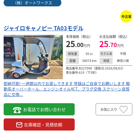
（株）オートワークス
中古車
ジャイロキャノピー TA03モデル
本体価格（税込）
お支払総額（税込）
25
25
.00
.70
万円
万円
50
cc
不明
排気量
モデル年
58074
km
神奈川県
距離
地域
商品番号:B227048（更新日:2026/08/03）
車台番号:619（下3桁）
即納可能! 一週間以内でお渡しできます 登録はご自身でお願いします 駆
動系オーバーホール、エンジンオイル4CT、プラグ交換 スクリーン良質
品に交換...
お電話でお問い合わせ
お気に入り
在庫確認・見積依頼