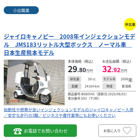
小出輪業
中古車
ジャイロキャノピー 2008年インジェクションモデ
ル JMS183リットル大型ボックス ノーマル車
日本生産熊本モデル
本体価格（税込）
お支払総額（税込）
29
32
.80
.92
万円
万円
50
cc
2008
年
排気量
モデル年
24164
km
新潟県
距離
地域
商品番号:B680545（更新日:2026/08/01）
車台番号:593（下3桁）
始動性や燃費が良いインジェクションモデルのジャイロキャノピー入荷
／安定な走行の3輪／ビジネスや農作業等にもお使いください
お電話でお問い合わせ
お気に入り