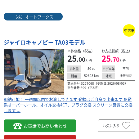
（株）オートワークス
中古車
ジャイロキャノピー TA03モデル
本体価格（税込）
お支払総額（税込）
25
25
.00
.70
万円
万円
50
cc
不明
排気量
モデル年
52693
km
神奈川県
距離
地域
商品番号:B227068（更新日:2026/08/03）
車台番号:699（下3桁）
即納可能！ 一週間以内でお渡しできます 登録はご自身で出来ます 駆動
系オーバーホール、オイル交換4CT、プラグ交換 スクリーン良質に交換
します ...
お電話でお問い合わせ
お気に入り