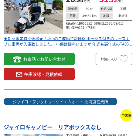
万円
万円
50
cc
不明
排気量
モデル年
39489
km
北海道
距離
地域
商品番号:B655552（更新日:2026/08/01）
車台番号:191（下3桁）
★期間限定特別価格★ 7月中のご成約特別価格 ボックス付きのリーズナ
ブル車両が入庫致しました。 小傷は御座いますが 年式も高年式のTA03...
お電話でお問い合わせ
お気に入り
在庫確認・見積依頼
ジャイロ・ファクトリーケイエムオート 北海道営業所
中古車
ジャイロキャノピー リアボックスなし
本体価格（税込）
お支払総額（税込）