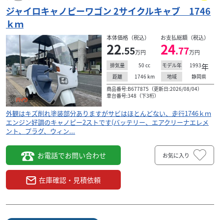
ジャイロキャノピーワゴン 2サイクルキャブ 1746
ｋｍ
本体価格（税込）
お支払総額（税込）
22
24
.55
.77
万円
万円
50
cc
1993
年
排気量
モデル年
1746
km
静岡県
距離
地域
商品番号:B677875（更新日:2026/08/04）
車台番号:348（下3桁）
外観はキズ削れ塗装部分ありますがサビはほとんどない、走行1746ｋｍ
エンジン好調のキャノピー2ストです(バッテリー、エアクリーナエレメ
ント、プラグ、ウィン...
お電話でお問い合わせ
お気に入り
在庫確認・見積依頼