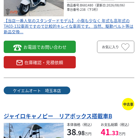
商品番号:B681480（更新日:2026/08/06）
車台番号:238（下3桁）
【当店一番人気のスタンダードモデル】 小傷も少なく 年式も高年式の
TA03-132車両ですので比較的キレイな車両です。 当然、駆動ベルト等は
新品交換...
お電話でお問い合わせ
お気に入り
在庫確認・見積依頼
ケイエムオート 埼玉本店
中古車
ジャイロキャノピー リアボックス搭載車B
本体価格（税込）
お支払総額（税込）
38
41
.98
.33
万円
万円