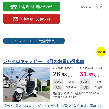
お電話でお問い合わせ
お気に入り
在庫確認・見積依頼
ケイエムオート 千葉勝浦営業所
中古車
ジャイロキャノピー 8月のお買い得車両
本体価格（税込）
お支払総額（税込）
28
31
.98
.33
万円
万円
50
cc
不明
排気量
モデル年
54199
km
千葉県
距離
地域
商品番号:B689101（更新日:2026/08/03）
車台番号:098（下3桁）
【当店一番人気のスタンダードモデル】 小傷も少なく 年式も高年式の