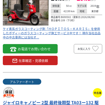
50
cc
2019
年
排気量
モデル年
42199
km
東京都
距離
地域
商品番号:B690502（更新日:2026/08/06）
車台番号:109（下3桁）
ケイ素系ガラスコーティング剤「ＨＯＰＩＴＯＳ－ＫＡＲＩＳ」を使用
したボディーのガラスコーティング施工サービス中です！ 現在当社出品
中の中古車両には当社オ...
お電話でお問い合わせ
お気に入り
在庫確認・見積依頼
アルファーオート
中古車
ジャイロキャノピー 2型 最終後期型 TA03ー132 駆