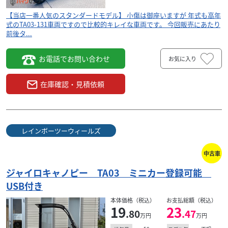
【当店一番人気のスタンダードモデル】 小傷は御座いますが 年式も高年
式のTA03-131車両ですので比較的キレイな車両です。 今回販売にあたり
前後タ...
お電話でお問い合わせ
お気に入り
在庫確認・見積依頼
レインボーツーウィールズ
中古車
ジャイロキャノピー TA03 ミニカー登録可能
USB付き
本体価格（税込）
お支払総額（税込）
19
23
.80
.47
万円
万円