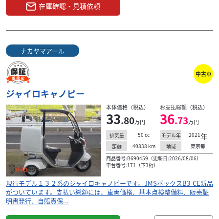
在庫確認・見積依頼
ナカヤマアール
中古車
ジャイロキャノピー
本体価格（税込）
お支払総額（税込）
33
36
.80
.73
万円
万円
50
cc
2021
年
排気量
モデル年
40838
km
東京都
距離
地域
商品番号:B690459（更新日:2026/08/06）
車台番号:171（下3桁）
現行モデル１３２系のジャイロキャノピーです。JMSボックスB3-CE新品
がついています。支払い総額には、車両価格、基本点検整備料、販売証
明書発行、自賠責保...