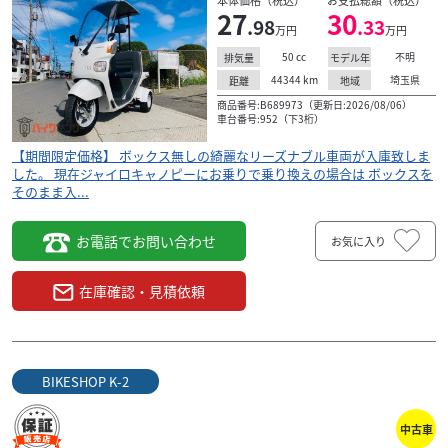
本体価格（税込）
お支払総額（税込）
27
30
.98
.33
万円
万円
50
cc
不明
排気量
モデル年
44344
km
埼玉県
距離
地域
商品番号:B689973（更新日:2026/08/06）
車台番号:952（下3桁）
【期間限定価格】 ボックス無しの綺麗なリーズナブル車両が入庫致しま
した。 現在ジャイロキャノピーにお乗りで乗り換えの場合は ボックスを
そのまま入...
お電話でお問い合わせ
お気に入り
在庫確認・見積依頼
BIKESHOP K-2
中古車