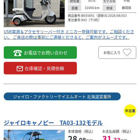
50
cc
不明
排気量
モデル年
31006
km
静岡県
距離
地域
商品番号:B655691（更新日:2026/08/03）
車台番号:943（下3桁）
USB電源＆アクセサリーバー付き ミニカー登録可能です、ご相談くださ
い。 ご来店の際は事前にご連絡くださると、ご案内がスムーズです。
お電話でお問い合わせ
お気に入り
在庫確認・見積依頼
ジャイロ・ファクトリーケイエムオート 北海道営業所
中古車
ジャイロキャノピー TA03-132モデル
本体価格（税込）
お支払総額（税込）
28
31
.98
.33