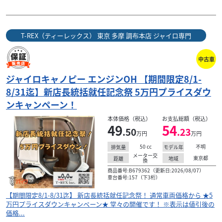
T-REX（ティーレックス） 東京 多摩 調布本店 ジャイロ専門
中古車
ジャイロキャノピー エンジンOH 【期間限定8/1-
8/31迄】新店長統括就任記念祭 5万円プライスダウ
ホンダ
アルファーオート
ンキャンペーン！
ジャイロキャノピー２型 後期型 ＴＡ０３－１００ 大
型リアボ...
本体価格（税込）
お支払総額（税込）
49
54
.50
.23
44
万円
万円
.80
万円
本体価格:
（税込）
50
cc
不明
排気量
モデル年
ケイ素系ガラスコーティング剤「ＨＯＰＩＴＯＳ－ＫＡＲ
メーター交
東京都
距離
地域
換
ＩＳ」を使用したボディーのガラスコーティング施工サー
商品番号:B679362（更新日:2026/08/07）
ビス中です！ 現在当社出品中の中古車両には当社オ...
車台番号:157（下3桁）
【期間限定8/1-8/31迄】 新店長統括就任記念祭！ 通常車両価格から ★5
万円プライスダウンキャンペーン★ 堂々の開催です！ ※表示は値引後の
価格...