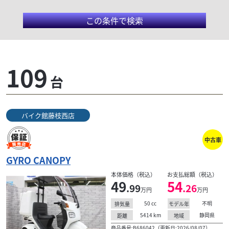
この条件で検索
ホンダ/ジャイロキャノ
109
台
ピー
ジャイロキャノピーは、雨天走行にも便利なルーフ一
バイク館藤枝西店
体式大型風防を装備したファッショナブルな三輪ビジ
ネスバイク。大型スクリーンには、電動式のウインド
中古車
スクリーン・ウォッシャーとダブルリンク式ワイパー
も装備。ヘルメットに直接水滴がつくのに比べると、
GYRO CANOPY
周囲が確認しやすい視界を確保してくれる。ジャイロ
本体価格（税込）
お支払総額（税込）
キャノピーの登場は1990年。登場当時は2サイクルエ
49
54
.99
.26
ンジンを搭載していたが、2008年にフルモデルチェン
万円
万円
ジされ、4サイクルエンジンを搭載。型式も「TA02」
50
cc
不明
排気量
モデル年
から「TA03」となった。
5414
km
静岡県
距離
地域
商品番号:B686042（更新日:2026/08/07）