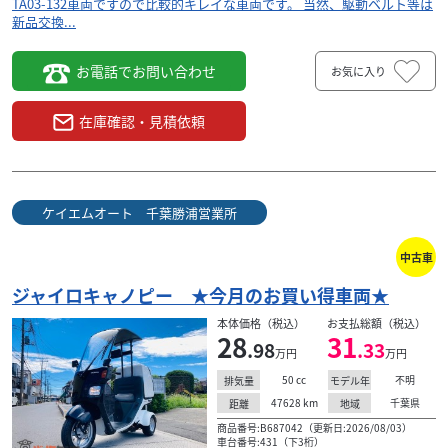
TA03-132車両ですので比較的キレイな車両です。 当然、駆動ベルト等は
新品交換...
お電話でお問い合わせ
お気に入り
在庫確認・見積依頼
ケイエムオート 千葉勝浦営業所
中古車
ジャイロキャノピー ★今月のお買い得車両★
本体価格（税込）
お支払総額（税込）
28
31
.98
.33
万円
万円
50
cc
不明
排気量
モデル年
47628
km
千葉県
距離
地域
商品番号:B687042（更新日:2026/08/03）
車台番号:431（下3桁）