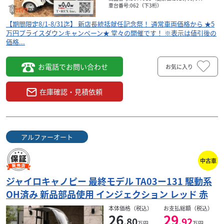
◇ビジネス車を中心に二輪から三輪ま...
車台番号:062（下3桁）
【期間限定8/1-8/31迄】 新店長統括就任記念祭！ 通常車両価格から ★5
万円プライスダウンキャンペーン★ 堂々の開催です！ ※表示は値引後の
価格...
お電話でお問い合わせ
お気に入り
在庫確認・見積依頼
アルファーオート
中古車
ジャイロキャノピー 最終モデル TA03ー131 駆動系
OH済み 新品部品使用 インジェクション レッド 赤
本体価格（税込）
お支払総額（税込）
26
29
.80
.92
万円
万円