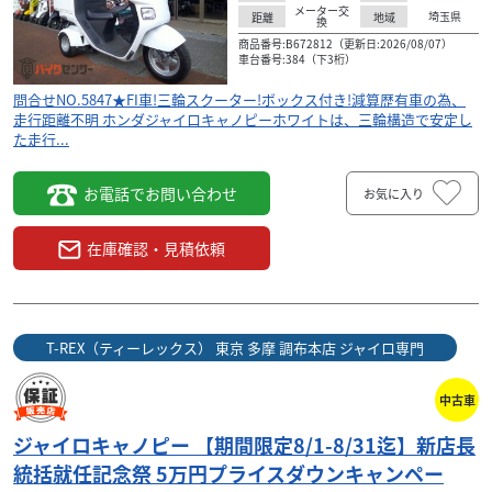
メーター交
埼玉県
距離
地域
49
換
.50
万円
本体価格:
商品番号:B672812（更新日:2026/08/07）
（税込）
車台番号:384（下3桁）
常
【期間限定8/1-8/31迄】 新店長統括就任記念祭！ 通常
問合せNO.5847★FI車!三輪スクーター!ボックス付き!減算歴有車の為、
車両価格から ★5万円プライスダウンキャンペーン★
走行距離不明 ホンダジャイロキャノピーホワイトは、三輪構造で安定し
堂々の開催です！ ※表示は値引後の価格...
た走行...
お電話でお問い合わせ
お気に入り
在庫確認・見積依頼
T-REX（ティーレックス） 東京 多摩 調布本店 ジャイロ専門
中古車
ジャイロキャノピー 【期間限定8/1-8/31迄】新店長
統括就任記念祭 5万円プライスダウンキャンペー