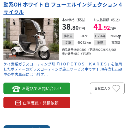
動系OH ホワイト 白 フューエルインジェクション 4
サイクル
本体価格（税込）
お支払総額（税込）
38
41
.80
.92
万円
万円
50
cc
2020
年
排気量
モデル年
49242
km
東京都
距離
地域
商品番号:B690500（更新日:2026/08/06）
車台番号:689（下3桁）
ケイ素系ガラスコーティング剤「ＨＯＰＩＴＯＳ－ＫＡＲＩＳ」を使用
したボディーのガラスコーティング施工サービス中です！ 現在当社出品
中の中古車両には当社オ...
お電話でお問い合わせ
お気に入り
在庫確認・見積依頼