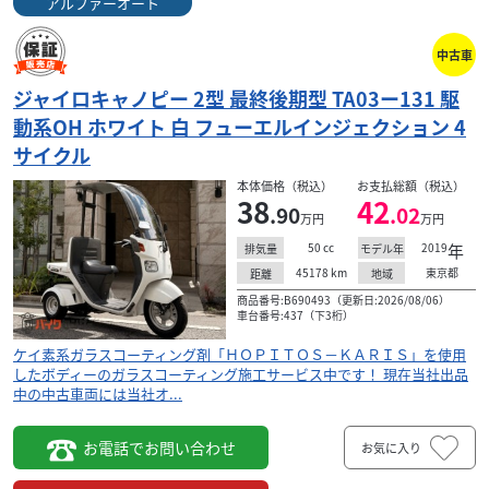
アルファーオート
中古車
ジャイロキャノピー 2型 最終後期型 TA03ー131 駆
動系OH ホワイト 白 フューエルインジェクション 4
サイクル
本体価格（税込）
お支払総額（税込）
38
42
.90
.02
万円
万円
50
cc
2019
年
排気量
モデル年
45178
km
東京都
距離
地域
商品番号:B690493（更新日:2026/08/06）
車台番号:437（下3桁）
ケイ素系ガラスコーティング剤「ＨＯＰＩＴＯＳ－ＫＡＲＩＳ」を使用
したボディーのガラスコーティング施工サービス中です！ 現在当社出品
中の中古車両には当社オ...
お電話でお問い合わせ
お気に入り