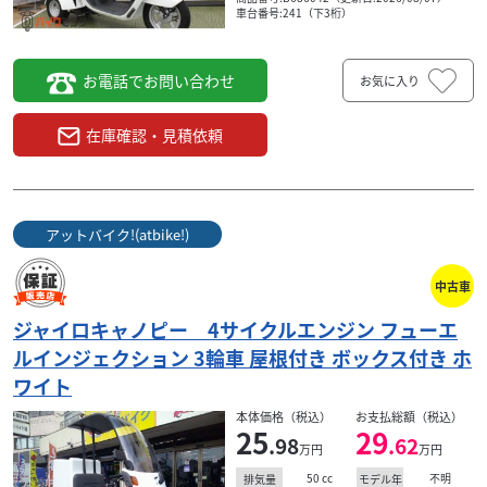
車台番号:241（下3桁）
検索条件でおすすめの車両
お電話でお問い合わせ
お気に入り
在庫確認・見積依頼
アットバイク!(atbike!)
中古車
ジャイロキャノピー 4サイクルエンジン フューエ
ルインジェクション 3輪車 屋根付き ボックス付き ホ
ワイト
ホンダ
専門
T-REX（ティーレックス） 東京 多摩 調布本店 ジャイロ専門
本体価格（税込）
お支払総額（税込）
25
29
ジャイロキャノピー エンジンOH 【期間限定8/1-
.98
.62
万円
万円
8/31...
50
cc
不明
排気量
モデル年