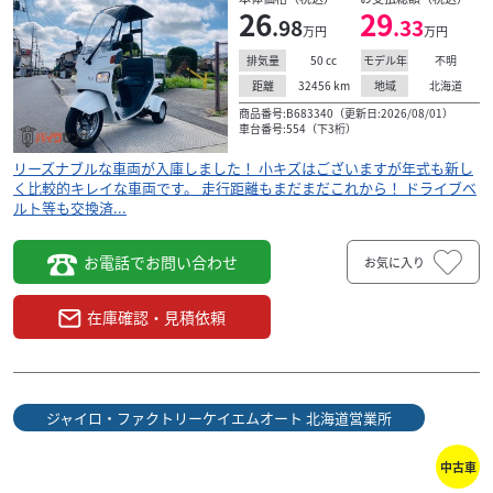
26
29
.98
.33
万円
万円
50
cc
不明
排気量
モデル年
32456
km
北海道
距離
地域
商品番号:B683340（更新日:2026/08/01）
車台番号:554（下3桁）
リーズナブルな車両が入庫しました！ 小キズはございますが年式も新し
く比較的キレイな車両です。 走行距離もまだまだこれから！ ドライブベ
ルト等も交換済...
お電話でお問い合わせ
お気に入り
在庫確認・見積依頼
ジャイロ・ファクトリーケイエムオート 北海道営業所
中古車