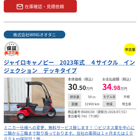
在庫確認・見積依頼
株式会社WINGオオタニ
中古車
ジャイロキャノピー 2023年式 ４サイクル イン
ジェクション デッキタイプ
本体価格（税込）
お支払総額（税込）
30
34
.50
.98
万円
万円
50
cc
不明
排気量
モデル年
31900
km
埼玉県
距離
地域
商品番号:B688100（更新日:2026/07/31）
車台番号:743（下3桁）
ミニカー仕様への変更、無料サービス致します！ ◇ビジネス車を中心に
二輪から三輪まで取り扱っております。当社の車両は１ヶ月または１０
００ｋｍ保証付！他...