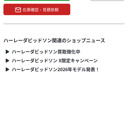
在庫確認・見積依頼
ハーレーダビッドソン
コウヤマモータースレカード
ハーレーダビッドソン関連のショップニュース
CVO FLHTKSE リミテッド
360
ハーレーダビッドソン買取強化中
.00
万円
本体価格:
（税込）
ハーレーダビッドソン X限定キャンペーン
２０17年式モデルＦＬＨＴＫＳＥ（ＣＶＯウルトラリミ
ハーレーダビッドソン2026年モデル発表！
テッド）が入荷しました！ ■熊本市南区川尻にあるコウヤ
マモータースレカードにて展示してます。是非見に...