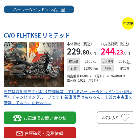
ス...
390
ハーレーダビッドソン名古屋
.00
万円
本体価格:
（税込）
中古車
バガースタイル！ カスタム総額６００万円以上！ 仕上がっ
たウルトラＣＶＯのバガーになります。１４インチハンド
CVO FLHTKSE リミテッド
ル、マフラー、独立管、エアクリ、トリプルツ...
本体価格（税込）
お支払総額（税込）
229
244
.80
.23
万円
万円
1800
cc
2016
年
排気量
モデル年
11303
km
愛知県
距離
地域
商品番号:B688926（更新日:2026/08/02）
車台番号:027（下3桁）
当店は愛知県を中心に３店舗運営しているハーレーダビッドソン正規販
売店チャンピオングループです！ 新車販売はもちろん、上質の中古車を
厳選して販売。正規販売...
お電話でお問い合わせ
お気に入り
在庫確認・見積依頼