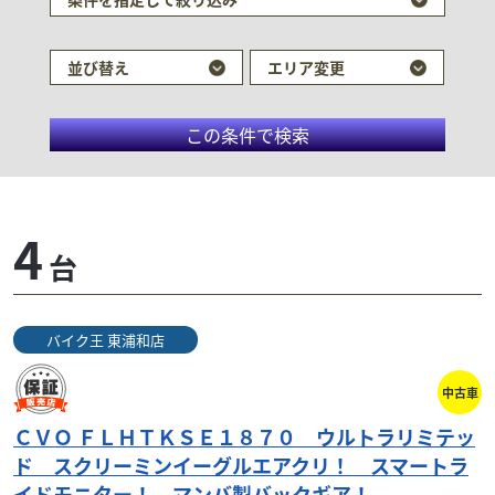
並び替え
エリア変更
この条件で検索
ハーレーダビッドソ
4
台
ン/CVO FLHTKSE リミ
テッド
バイク王 東浦和店
中古車
ＣＶＯ ＦＬＨＴＫＳＥ１８７０ ウルトラリミテッ
検索条件でおすすめの車両
ド スクリーミンイーグルエアクリ！ スマートラ
イドモニター！ マンバ製バックギア！