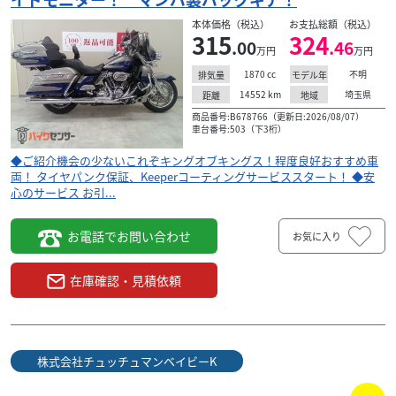
本体価格（税込）
お支払総額（税込）
315
324
.00
.46
万円
万円
1870
cc
不明
排気量
モデル年
14552
km
埼玉県
距離
地域
商品番号:B678766（更新日:2026/08/07）
車台番号:503（下3桁）
◆ご紹介機会の少ないこれぞキングオブキングス！程度良好おすすめ車
両！ タイヤパンク保証、Keeperコーティングサービススタート！ ◆安
心のサービス お引...
お電話でお問い合わせ
お気に入り
ハーレーダビッドソン
店
株式会社チュッチュマンベイビーK
CVO FLHTKSE リミテッド バガースタイル フ
在庫確認・見積依頼
ルカス...
390
.00
万円
本体価格:
（税込）
株式会社チュッチュマンベイビーK
程
バガースタイル！ カスタム総額６００万円以上！ 仕上
がったウルトラＣＶＯのバガーになります。１４イン