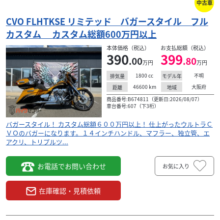
お
チハンドル、マフラー、独立管、エアクリ、トリプル
中古車
ツ...
CVO FLHTKSE リミテッド バガースタイル フル
カスタム カスタム総額600万円以上
本体価格（税込）
お支払総額（税込）
390
399
.00
.80
万円
万円
1800
cc
不明
排気量
モデル年
46600
km
大阪府
距離
地域
商品番号:B674811（更新日:2026/08/07）
車台番号:607（下3桁）
バガースタイル！ カスタム総額６００万円以上！ 仕上がったウルトラＣ
ＶＯのバガーになります。１４インチハンドル、マフラー、独立管、エ
アクリ、トリプルツ...
お電話でお問い合わせ
お気に入り
在庫確認・見積依頼
ハーレーダビッドソン
株式会社チュッチュマンベイビーK
CVO FLHTKSE リミテッド バガースタイル フルカ