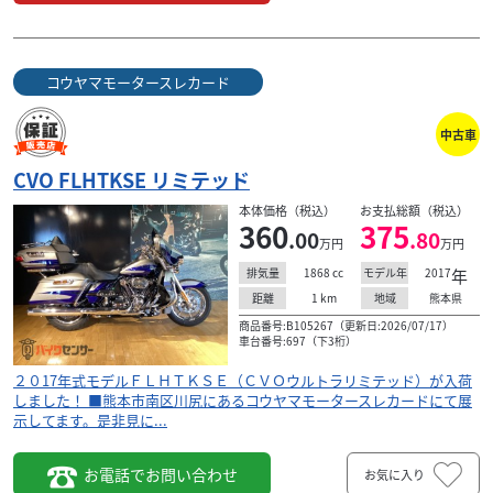
ハーレーダビッドソン
ハーレーダビッドソン名古屋
コウヤマモータースレカード
CVO FLHTKSE リミテッド
229
.80
万円
本体価格:
中古車
（税込）
当店は愛知県を中心に３店舗運営しているハーレーダビッ
CVO FLHTKSE リミテッド
ドソン正規販売店チャンピオングループです！ 新車販売は
本体価格（税込）
お支払総額（税込）
もちろん、上質の中古車を厳選して販売。正規販売...
360
375
.00
.80
万円
万円
1868
cc
2017
年
排気量
モデル年
1
km
熊本県
距離
地域
商品番号:B105267（更新日:2026/07/17）
車台番号:697（下3桁）
２０17年式モデルＦＬＨＴＫＳＥ（ＣＶＯウルトラリミテッド）が入荷
しました！ ■熊本市南区川尻にあるコウヤマモータースレカードにて展
示してます。是非見に...
お電話でお問い合わせ
お気に入り