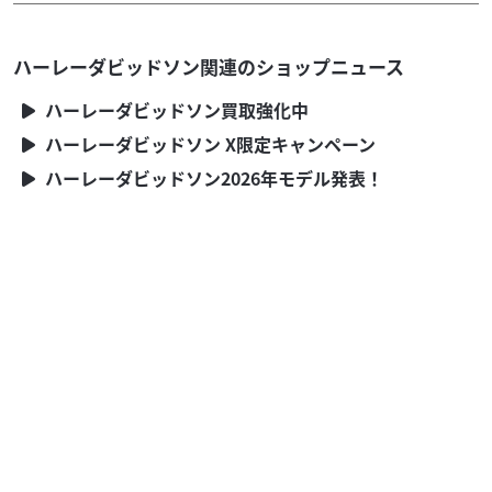
ハーレーダビッドソン
バイク王 東浦和店
ハーレーダビッドソン関連のショップニュース
フリーウィーラー ＦＬＲＴ１７５０ デタッチャブル
スクリーン...
ハーレーダビッドソン買取強化中
287
ハーレーダビッドソン X限定キャンペーン
.00
万円
本体価格:
（税込）
ハーレーダビッドソン2026年モデル発表！
◆普通自動車免許ＭＴで乗れる３輪バイク！ タイヤパンク
保証、Keeperコーティングサービススタート！ ◆安心の
サービス お引き渡し後7日間以内に限り、保...