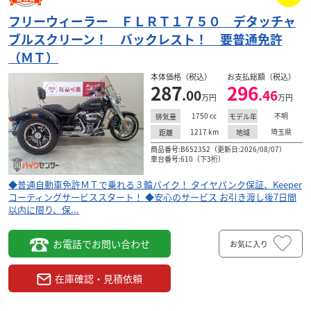
287
フリーウィーラー ＦＬＲＴ１７５０ デタッチャ
.00
万円
本体価格:
（税込）
ブルスクリーン！ バックレスト！ 要普通免許
◆普通自動車免許ＭＴで乗れる３輪バイク！ タイヤパ
（ＭＴ）
ンク保証、Keeperコーティングサービススタート！ ◆
安心のサービス お引き渡し後7日間以内に限り、保...
本体価格（税込）
お支払総額（税込）
287
296
.00
.46
万円
万円
1750
cc
不明
排気量
モデル年
1217
km
埼玉県
距離
地域
商品番号:B652352（更新日:2026/08/07）
車台番号:610（下3桁）
◆普通自動車免許ＭＴで乗れる３輪バイク！ タイヤパンク保証、Keeper
コーティングサービススタート！ ◆安心のサービス お引き渡し後7日間
以内に限り、保...
お電話でお問い合わせ
お気に入り
在庫確認・見積依頼