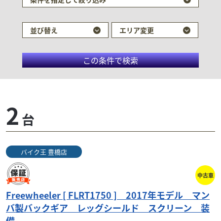
並び替え
エリア変更
この条件で検索
ハーレーダビッドソ
2
台
ン/FLRT フリーウィーラー
FLRT フリーウィーラーは、大型キャリアやトラン
バイク王 豊橋店
ク、コンフォートシートなど、快適なツーリングをサ
ポートする機能が豊富に備わったトライクモデルであ
中古車
る。トライクながら、スムーズなハンドリングを実現
しており、普通自動車免許を取得していれば大型自動
Freewheeler [ FLRT1750 ] 2017年モデル マン
二輪免許を持っていなくても乗ることができるのもポ
バ製バックギア レッグシールド スクリーン 装
イントだ。
備