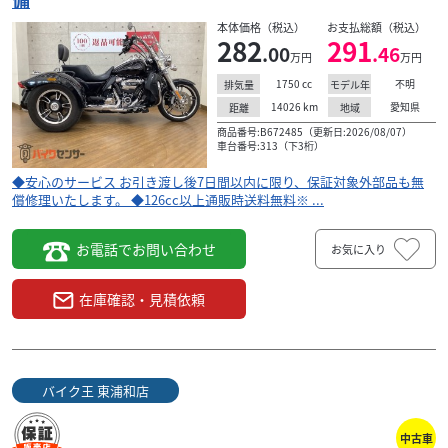
本体価格（税込）
お支払総額（税込）
282
291
.00
.46
検索条件でおすすめの車両
万円
万円
1750
cc
不明
排気量
モデル年
14026
km
愛知県
距離
地域
商品番号:B672485（更新日:2026/08/07）
車台番号:313（下3桁）
◆安心のサービス お引き渡し後7日間以内に限り、保証対象外部品も無
償修理いたします。 ◆126cc以上通販時送料無料※ ...
お電話でお問い合わせ
お気に入り
在庫確認・見積依頼
バイク王 東浦和店
ハーレーダビッドソン
店
バイク王 東浦和店
フリーウィーラー ＦＬＲＴ１７５０ デタッ
F
中古車
チャブルスクリーン...