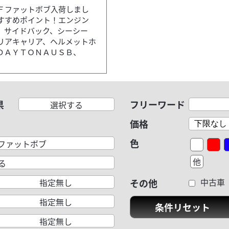
Ｆファットボブ入荷しまし
すすめポイント！エンジン
、サイドバック、シーシー
リアキャリア、ヘルメットホ
ＤＡＹＴＯＮＡＵＳＢ、
県
フリーワード
選択する
価格
色
イナファットボブ
他
る
中古車
指定無し
その他
指定無し
条件リセット
指定無し