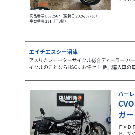
商品番号:B672567（更新日:2026/07/30）
車台番号:231（下3桁）
エイチエスシー沼津
アメリカンモーターサイクル総合ディーラー ハー
イクルのことならHSCにお任せ！ 他店購入車の車.
ハーレ
CV
ガー
ＦＸＤ
ド、サ