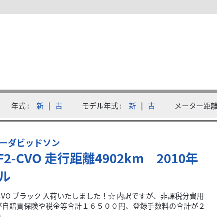
ーダビッドソン
FXDF ダイナファットボブ エンジンガード サイド...
99
.80
万円
:
（税込）
Ｆファットボブ入荷しました。おすすめポイント！エンジンガード
..
年式
新
|
古
モデル年式
新
|
古
メーター距
ーダビッドソン
F2-CVO 走行距離4902km 2010年
ル
2-CVO ブラック 入荷いたしました！☆ 内訳ですが、非課税分費用
が自賠責保険や税金等合計１６５００円、登録手数料の合計が２
..