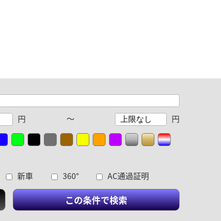
円
～
円
新車
360°
AC通過証明
この条件で検索