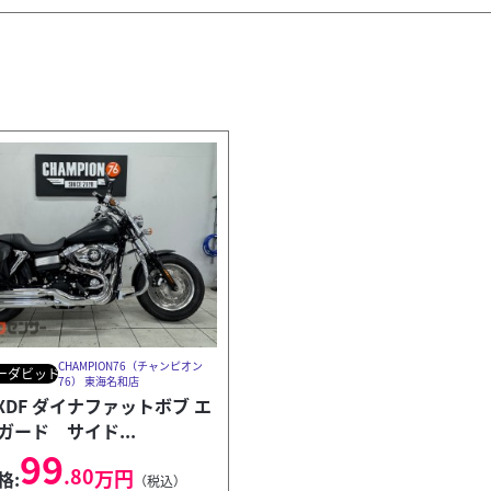
CHAMPION76（チャンピオン
ーダビッドソン
76） 東海名和店
FXDF ダイナファットボブ エ
ガード サイド...
99
.80
万円
格:
（税込）