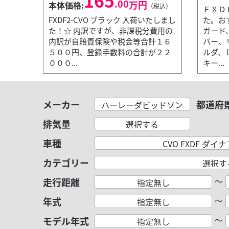
165
.00
万円
本体価格:
（税込）
ＦＸＤ
FXDF2-CVO ブラック 入荷いたしまし
た。お
た！☆ 内訳ですが、非課税分費用の
ガード
内訳が自賠責保険や税金等合計１６
バー、
５００円、登録手数料の合計が２２
ルダ、
０００...
キー...
メーカー
都道府
ハーレーダビッドソン
排気量
選択する
車種
CVO FXDF ダ
カテゴリー
選択す
～
走行距離
指定無し
～
年式
指定無し
～
モデル年式
指定無し