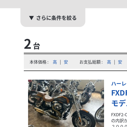
さらに条件を絞る
ハーレ
エイチエスシー沼津
CVO 
2
台
本体価格
ＦＸＤ
００円、登録手数料の合計が２２０００...
Ｂ、キー.
本体価格
高
|
安
お支払総額
高
|
安
ハーレ
FXD
モデ
FXDF
の内訳
２０００.