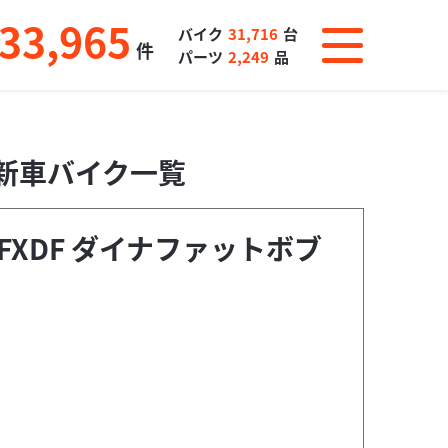
33,965
バイク
31,716
台
件
パーツ
2,249
品
・新車バイク一覧
FXDF ダイナファットボブ