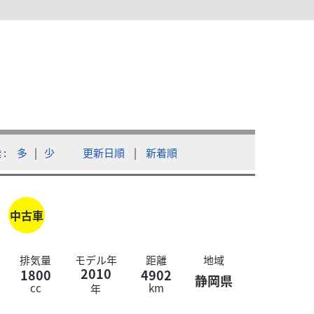
CHAMP
、サイドバック、シーシーバー、リアキャリア、ヘルメットホルダ
離
多
|
少
更新日順
|
新着順
中古車
排気量
モデル年
距離
地域
2010
1800
4902
静岡県
cc
km
年