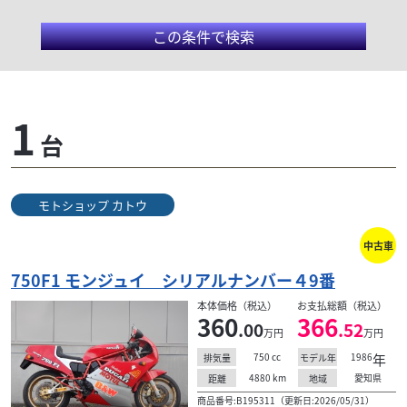
この条件で検索
ドゥカティ/750F1
1
台
モトショップ カトウ
検索条件でおすすめの車両
中古車
750F1 モンジュイ シリアルナンバー４9番
本体価格（税込）
お支払総額（税込）
360
366
.00
.52
万円
万円
750
cc
1986
年
排気量
モデル年
4880
km
愛知県
距離
地域
商品番号:B195311（更新日:2026/05/31）