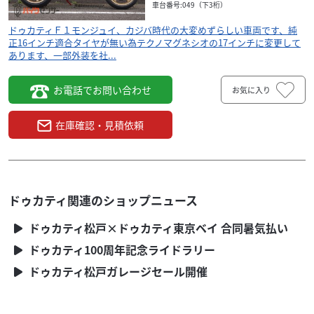
車台番号:049（下3桁）
ドゥカティＦ１モンジュイ、カジバ時代の大変めずらしい車両です、純
正16インチ適合タイヤが無い為テクノマグネシオの17インチに変更して
あります、一部外装を社...
お電話でお問い合わせ
お気に入り
ドゥカティ
モトショップ カトウ
750F1 モンジュイ シリアルナンバー４9番
360
在庫確認・見積依頼
.00
万円
本体価格:
（税込）
ドゥカティＦ１モンジュイ、カジバ時代の大変めずら
しい車両です、純正16インチ適合タイヤが無い為テク
ノマグネシオの17インチに変更してあります、一部外
ドゥカティ関連のショップニュース
装を社...
ドゥカティ松戸×ドゥカティ東京ベイ 合同暑気払い
ドゥカティ100周年記念ライドラリー
ドゥカティ松戸ガレージセール開催