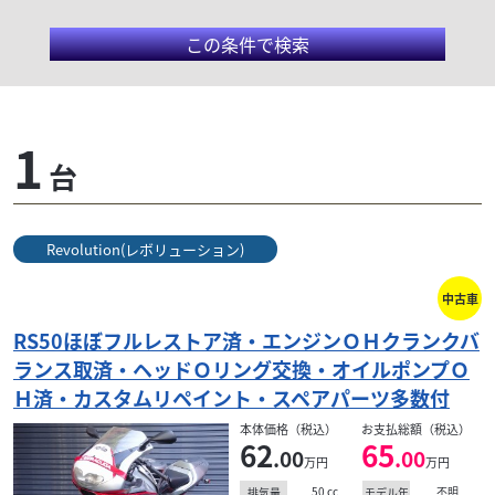
この条件で検索
アプリリア/RS50
1
台
フルカウルの2ストローク50ccモデル。上位モデルに
も引けを取らないサイズで存在感バツグン。長きにわ
たり生産され最後まで2ストロークエンジンだった。
Revolution(レボリューション)
中古車
検索条件でおすすめの車両
RS50ほぼフルレストア済・エンジンＯＨクランクバ
ランス取済・ヘッドＯリング交換・オイルポンプＯ
Ｈ済・カスタムリペイント・スペアパーツ多数付
本体価格（税込）
お支払総額（税込）
62
65
.00
.00
万円
万円
50
cc
不明
排気量
モデル年