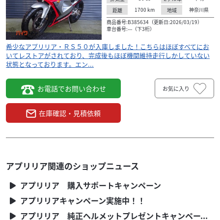
1700
km
神奈川県
距離
地域
商品番号:B385634（更新日:2026/03/19）
車台番号:---（下3桁）
希少なアプリリア・ＲＳ５０が入庫しました！こちらはほぼすべてにお
いてレストアがされており、完成後もほぼ機関維持走行しかしていない
状態となっております。エン...
お電話でお問い合わせ
お気に入り
アプリリア
Revolution(レボリューション)
RS50ほぼフルレストア済・エンジンＯＨクランク
在庫確認・見積依頼
バランス取済...
62
.00
万円
本体価格:
（税込）
希少なアプリリア・ＲＳ５０が入庫しました！こちら
はほぼすべてにおいてレストアがされており、完成後
アプリリア関連のショップニュース
もほぼ機関維持走行しかしていない状態となっており
アプリリア 購入サポートキャンペーン
ます。エン...
アプリリアキャンペーン実施中！！
アプリリア 純正ヘルメットプレゼントキャンペーン！！