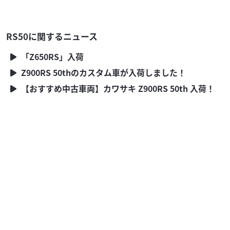
RS50に関するニュース
「Z650RS」入荷
Z900RS 50thのカスタム車が入荷しました！
【おすすめ中古車両】カワサキ Z900RS 50th 入荷！
アプリリア
Revolution(レボリューション)
RS50ほぼフルレストア済・エンジンＯＨクランクバラ
ンス取済...
62
.00
万円
本体価格:
（税込）
希少なアプリリア・ＲＳ５０が入庫しました！こちらはほ
ぼすべてにおいてレストアがされており、完成後もほぼ機関
維持走行しかしていない状態となっております。エン...