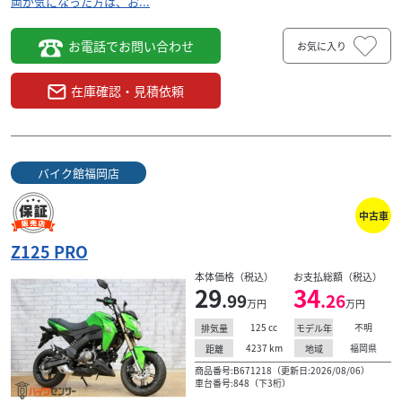
両が気になった方は、お...
お電話でお問い合わせ
お気に入り
在庫確認・見積依頼
バイク館福岡店
中古車
Z125 PRO
本体価格（税込）
お支払総額（税込）
29
34
.99
.26
万円
万円
125
cc
不明
排気量
モデル年
4237
km
福岡県
距離
地域
商品番号:B671218（更新日:2026/08/06）
車台番号:848（下3桁）