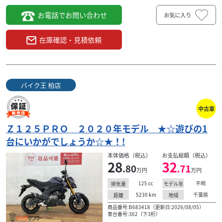
お電話でお問い合わせ
お気に入り
在庫確認・見積依頼
バイク王 柏店
中古車
Ｚ１２５ＰＲＯ ２０２０年モデル ★☆遊びの1
台にいかがでしょうか☆★！!
本体価格（税込）
お支払総額（税込）
28
32
.80
.71
万円
万円
125
cc
不明
排気量
モデル年
5230
km
千葉県
距離
地域
商品番号:B683418（更新日:2026/08/05）
車台番号:362（下3桁）