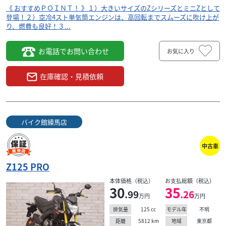
《 おすすめＰＯＩＮＴ！ 》１）大きいサイズのZシリーズとミニZとして
登場！２）空冷4スト単気筒エンジンは、高回転までスムーズに吹け上が
り、燃費も良好！３...
お電話でお問い合わせ
お気に入り
在庫確認・見積依頼
バイク館練馬店
中古車
Z125 PRO
本体価格（税込）
お支払総額（税込）
30
35
.99
.26
万円
万円
125
cc
不明
排気量
モデル年
5812
km
東京都
距離
地域