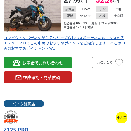
.99
.26
万円
万円
Z125 PRO
27
125
cc
不明
排気量
モデル年
.99
万円
本体価格:
4518
km
東京都
距離
地域
（税込）
商品番号:B686298（更新日:2026/08/06）
街乗りからちょっとしたスポーツライドまで、思いのまま
車台番号:923（下3桁）
に操れる人気の原付二種スポーツ！！2021年モデルならで
はの洗練されたスタイリングと軽快なハンドリング...
コンパクトなボディながらＺシリーズらしいスポーティなルックスのＺ
１２５ＰＲＯ！この車両のおすすめポイントをご紹介します！＜この車
両のおすすめポイント＞・安...
お電話でお問い合わせ
お気に入り
在庫確認・見積依頼
バイク館蕨店
中古車
Z125 PRO