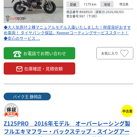
7179
km
埼玉県
距離
地域
商品番号:B688920（更新日:2026/08/05）
車台番号:987（下3桁）
◆大人気原付２種マニュアルモデル入庫いたしました！程度良好おすす
め車両！ タイヤパンク保証、Keeperコーティングサービススタート！
◆安心のサービス ...
お電話でお問い合わせ
お気に入り
在庫確認・見積依頼
バイク王 静岡店
中古車
Z125PRO 2016年モデル オーバーレーシング製
フルエキマフラー・バックステップ・スイングアー