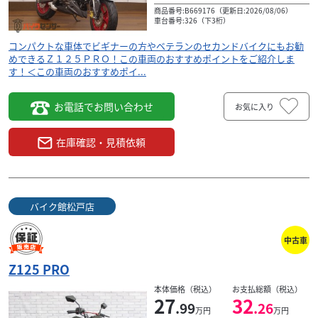
商品番号:B669176（更新日:2026/08/06）
車台番号:326（下3桁）
コンパクトな車体でビギナーの方やベテランのセカンドバイクにもお勧
めできるＺ１２５ＰＲＯ！この車両のおすすめポイントをご紹介しま
す！＜この車両のおすすめポイ...
お電話でお問い合わせ
お気に入り
在庫確認・見積依頼
バイク館松戸店
中古車
Z125 PRO
本体価格（税込）
お支払総額（税込）
27
32
.99
.26
万円
万円