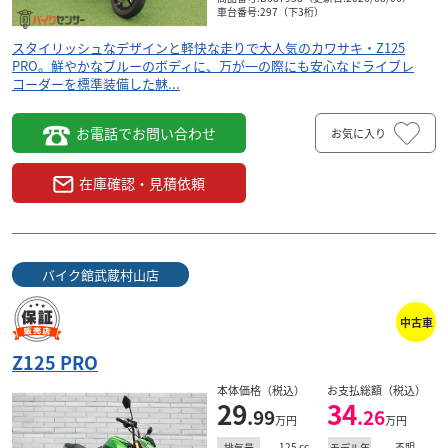
検索条件でおすすめの車両
車台番号:297（下3桁）
スタイリッシュなデザインと軽快な走りで大人気のカワサキ・Z125
PRO。鮮やかなブルーのボディに、万が一の際にも安心なドライブレ
コーダーを標準装備した魅...
お電話でお問い合わせ
お気に入り
在庫確認・見積依頼
バイク館武蔵村山店
中古車
カワサキ
店
ユーメディア横浜青葉
Z125 PRO
Z125PRO
本体価格（税込）
お支払総額（税込）
29
34
37
.99
.26
万円
万円
.29
万円
本体価格:
（税込）
の
125
cc
不明
排気量
モデル年