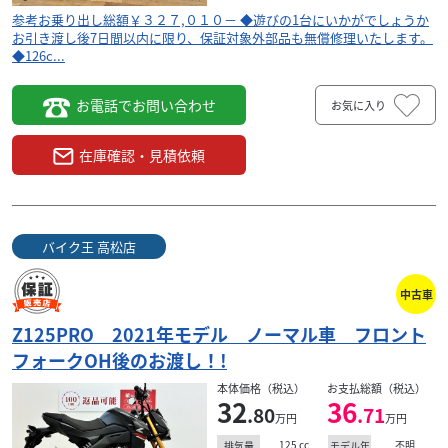
参考お乗り出し総額￥３２７,０１０－ ◆遊びの1台にいかがでしょうか
お引き渡し後7日間以内に限り、保証対象外部品も無償修理いたします。
◆126c...
お電話でお問い合わせ
お気に入り
在庫確認・見積依頼
バイク王 高松店
中古車
Z125PRO 2021年モデル ノーマル車 フロント
フォークOH後のお渡し！!
本体価格（税込）
お支払総額（税込）
32
36
.80
.71
万円
万円
125
cc
不明
排気量
モデル年