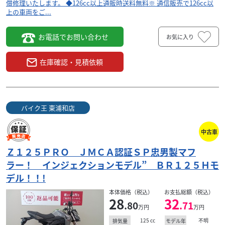
償修理いたします。 ◆126cc以上通販時送料無料※ 通信販売で126cc以
上の車両をご...
お電話でお問い合わせ
お気に入り
在庫確認・見積依頼
バイク王 東浦和店
中古車
Ｚ１２５ＰＲＯ ＪＭＣＡ認証ＳＰ忠男製マフ
ラー！ インジェクションモデル” ＢＲ１２５Ｈモ
デル！！!
本体価格（税込）
お支払総額（税込）
28
32
.80
.71
万円
万円
125
cc
不明
排気量
モデル年