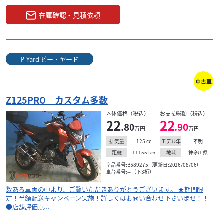
在庫確認・見積依頼
P-Yard ピー・ヤード
中古車
Z125PRO カスタム多数
本体価格（税込）
お支払総額（税込）
22
22
.80
.90
万円
万円
125
cc
不明
排気量
モデル年
11155
km
神奈川県
距離
地域
商品番号:B689275（更新日:2026/08/06）
車台番号:---（下3桁）
数ある車両の中より、ご覧いただきありがとうございます。 ★期間限
定！半額配送キャンペーン実施！詳しくはお問い合わせ下さいませ！！
●店舗評価点...