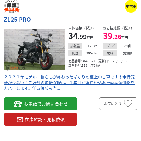
中古車
Z125 PRO
本体価格（税込）
お支払総額（税込）
34
39
.99
.26
万円
万円
125
cc
不明
排気量
モデル年
3054
km
愛知県
距離
地域
商品番号:B649622（更新日:2026/08/06）
車台番号:118（下3桁）
２０２１年モデル 慣らしが終わったばかりの極上中古車です！走行距
離が少ない！ご好評の盗難保険は、１年目が消費税込み車両本体価格を
カバーします。任意保険も当...
お電話でお問い合わせ
お気に入り
在庫確認・見積依頼