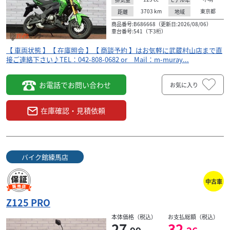
デ
カスタム多数の【Z125Pro】！ 国道２４６号沿い最大
3703
km
東京都
距離
地域
ド
級の大型屋内展示場！ ●国内４メーカー(ホンダ・カ
商品番号:B686668（更新日:2026/08/06）
ワサキ・ヤマハ・スズキ)、ハーレーダビッ...
車台番号:541（下3桁）
【 車両状態 】【 在庫照会 】【 商談予約 】はお気軽に武蔵村山店まで直
接ご連絡下さい♪TEL：042-808-0682 or Mail：m-muray...
お電話でお問い合わせ
お気に入り
在庫確認・見積依頼
バイク館練馬店
中古車
Z125 PRO
本体価格（税込）
お支払総額（税込）
カワサキ
27
32
バイク館蕨店