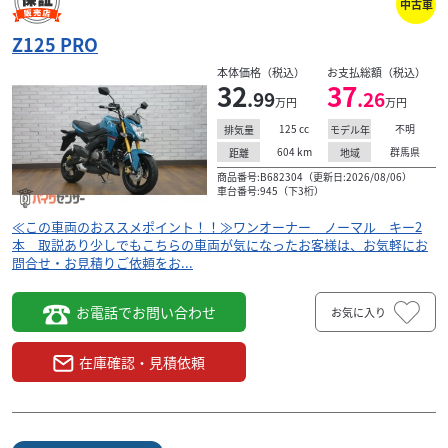
中古車
Z125 PRO
本体価格（税込）
お支払総額（税込）
32
37
.99
.26
万円
万円
125
cc
不明
排気量
モデル年
カワサキ
バイク王 高松店
604
km
群馬県
距離
地域
Z125PRO リアキャリア・リアボックス付き ※フロ
ントフ...
商品番号:B682304（更新日:2026/08/06）
車台番号:945（下3桁）
32
.80
万円
本体価格:
≪この車両のおススメポイント！！≫ワンオーナー ノーマル キー2
（税込）
本 取説あり少しでもこちらの車両が気になったお客様は、お気軽にお
問合せ・お見積りご依頼をお...
お電話でお問い合わせ
お気に入り
在庫確認・見積依頼