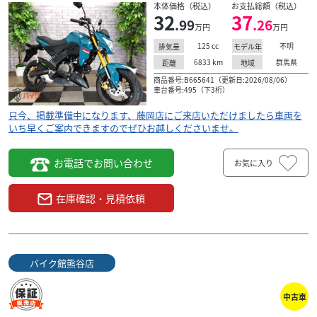
本体価格（税込）
お支払総額（税込）
32
37
.99
.26
万円
万円
125
cc
不明
排気量
モデル年
6833
km
群馬県
距離
地域
商品番号:B665641（更新日:2026/08/06）
車台番号:495（下3桁）
只今、掲載準備中になります、藤岡店にご来店いただけましたら車両を
いち早くご案内できますのでぜひお越しくださいませ。
お電話でお問い合わせ
お気に入り
在庫確認・見積依頼
バイク館熊谷店
中古車