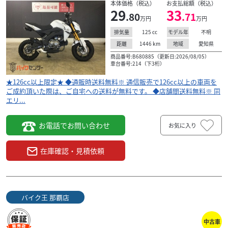
本体価格（税込）
お支払総額（税込）
29
33
.80
.71
万円
万円
125
cc
不明
排気量
モデル年
1446
km
愛知県
距離
地域
商品番号:B680885（更新日:2026/08/05）
車台番号:214（下3桁）
★126cc以上限定★ ◆通販時送料無料※ 通信販売で126cc以上の車両を
ご成約頂いた際は、ご自宅への送料が無料です。 ◆店舗間送料無料※ 同
エリ...
お電話でお問い合わせ
お気に入り
在庫確認・見積依頼
バイク王 那覇店
中古車