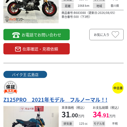
1068
km
香川県
距離
地域
商品番号:B683088（更新日:2026/08/05）
車台番号:500（下3桁）
お電話でお問い合わせ
お気に入り
在庫確認・見積依頼
バイク王 広島店
中古車
Z125PRO 2021年モデル フルノーマル！!
本体価格（税込）
お支払総額（税込）
31
34
.00
.91
万円
万円
125
cc
不明
排気量
モデル年