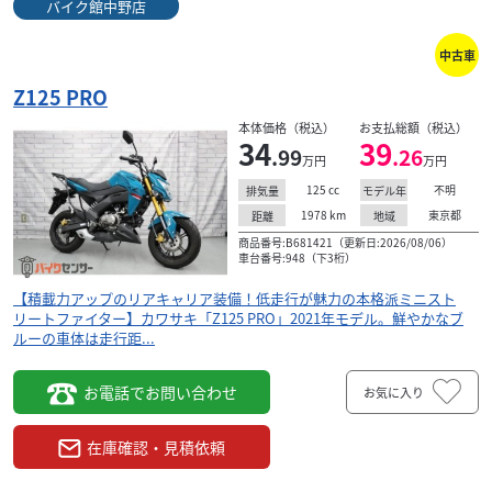
バイク館中野店
中古車
Z125 PRO
本体価格（税込）
お支払総額（税込）
34
39
.99
.26
万円
万円
カワサキ
バイク館福岡店
125
cc
不明
排気量
モデル年
Z125 PRO
1978
km
東京都
距離
地域
29
商品番号:B681421（更新日:2026/08/06）
.99
万円
本体価格:
車台番号:948（下3桁）
（税込）
《 おすすめＰＯＩＮＴ！ 》１）大きいサイズのZシリーズ
【積載力アップのリアキャリア装備！低走行が魅力の本格派ミニスト
とミニZとして登場！２）空冷4スト単気筒エンジンは、高
リートファイター】カワサキ「Z125 PRO」2021年モデル。鮮やかなブ
回転までスムーズに吹け上がり、燃費も良好！３...
ルーの車体は走行距...
お電話でお問い合わせ
お気に入り
在庫確認・見積依頼