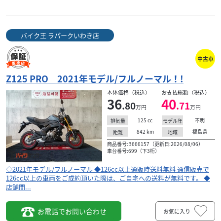
バイク王 ラパークいわき店
中古車
Z125 PRO 2021年モデル/フルノーマル！!
本体価格（税込）
お支払総額（税込）
36
40
.80
.71
万円
万円
125
cc
不明
排気量
モデル年
842
km
福島県
距離
地域
商品番号:B666157（更新日:2026/08/06）
車台番号:699（下3桁）
◇2021年モデル/フルノーマル ◆126cc以上通販時送料無料 通信販売で
126cc以上の車両をご成約頂いた際は、ご自宅への送料が無料です。 ◆
店舗間...
お電話でお問い合わせ
お気に入り