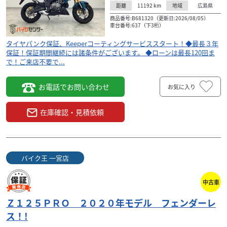
11192
km
広島県
距離
地域
商品番号:B681320（更新日:2026/08/05）
車台番号:637（下3桁）
タイヤパンク保証、Keeperコーティングサービススタート！◆最長３年
保証！保証期間継続には諸条件がございます。 ◆ローンは最長120回ま
で！ご来店不要で...
お電話でお問い合わせ
お気に入り
在庫確認・見積依頼
バイク王 一宮店
中古車
Ｚ１２５ＰＲＯ ２０２０年モデル フェンダーレ
ス！!