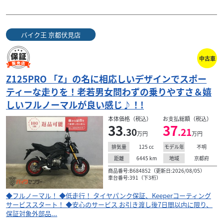
バイク王 京都伏見店
中古車
Z125PRO 「Z」の名に相応しいデザインでスポー
ティーな走りを！老若男女問わずの乗りやすさ＆嬉
しいフルノーマルが良い感じ♪！!
本体価格（税込）
お支払総額（税込）
33
37
.30
.21
万円
万円
125
cc
不明
排気量
モデル年
6445
km
京都府
距離
地域
商品番号:B684852（更新日:2026/08/05）
車台番号:391（下3桁）
◆フルノーマル！ ◆低走行！ タイヤパンク保証、Keeperコーティング
サービススタート！ ◆安心のサービス お引き渡し後7日間以内に限り、
保証対象外部品...