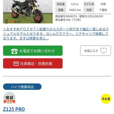
125
cc
不明
排気量
モデル年
14601
km
千葉県
距離
地域
商品番号:B668274（更新日:2026/08/06）
車台番号:496（下3桁）
☆おすすめＰＯＩＮＴ☆街乗りからスポーツ走行まで幅広く楽しめるマ
ニュアルモデルとなります。ヨシムラマフラー、リアキャリア装備して
おります。まずは現車を見に...
お電話でお問い合わせ
お気に入り
在庫確認・見積依頼
バイク館藤岡店
中古車
Z125 PRO