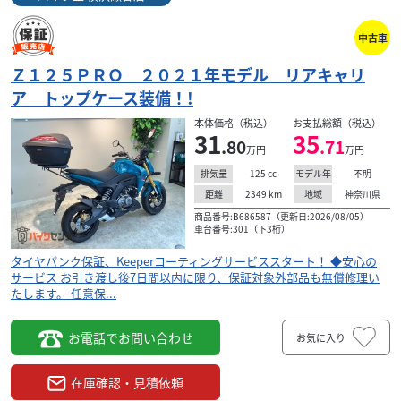
中古車
Ｚ１２５ＰＲＯ ２０２１年モデル リアキャリ
ア トップケース装備！!
本体価格（税込）
お支払総額（税込）
31
35
.80
.71
万円
万円
125
cc
不明
排気量
モデル年
2349
km
神奈川県
距離
地域
商品番号:B686587（更新日:2026/08/05）
車台番号:301（下3桁）
タイヤパンク保証、Keeperコーティングサービススタート！ ◆安心の
サービス お引き渡し後7日間以内に限り、保証対象外部品も無償修理い
たします。 任意保...
お電話でお問い合わせ
お気に入り
在庫確認・見積依頼