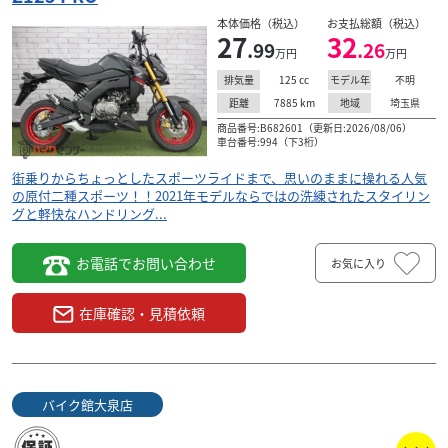
本体価格（税込）
お支払総額（税込）
27
32
.99
.26
万円
万円
カワサキ
ユーメディア横浜青葉
125
cc
不明
排気量
モデル年
Z125PRO
37
7885
km
埼玉県
距離
地域
.29
万円
本体価格:
商品番号:B682601（更新日:2026/08/06）
（税込）
車台番号:994（下3桁）
カスタム多数の【Z125Pro】！ 国道２４６号沿い最大級の
大型屋内展示場！ ●国内４メーカー(ホンダ・カワサキ・ヤ
街乗りからちょっとしたスポーツライドまで、思いのままに操れる人気
の原付二種スポーツ！！2021年モデルならではの洗練されたスタイリン
マハ・スズキ)、ハーレーダビッ...
グと軽快なハンドリング...
お電話でお問い合わせ
お気に入り
在庫確認・見積依頼
バイク館大泉店