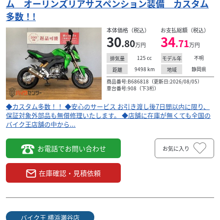
ム オーリンズリアサスペンション装備 カスタム
多数！!
本体価格（税込）
お支払総額（税込）
30
34
.80
.71
万円
万円
125
cc
不明
排気量
モデル年
9498
km
静岡県
距離
地域
商品番号:B686818（更新日:2026/08/05）
車台番号:908（下3桁）
◆カスタム多数！！ ◆安心のサービス お引き渡し後7日間以内に限り、
保証対象外部品も無償修理いたします。 ◆店舗に在庫が無くても全国の
バイク王店舗の中から...
お電話でお問い合わせ
お気に入り
在庫確認・見積依頼
バイク王 横浜瀬谷店