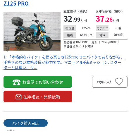
Z125 PRO
本体価格（税込）
お支払総額（税込）
32
37
.99
.26
万円
万円
125
cc
不明
排気量
モデル年
6840
km
埼玉県
距離
地域
商品番号:B661985（更新日:2026/08/06）
車台番号:030（下3桁）
1. 「本格的なバイク」を操る楽しさ125ccのミニバイクでありながら、
手抜きのない本格装備が魅力です。マニュアル4速ミッション: スクー
ターとは違い、ク...
お電話でお問い合わせ
お気に入り
在庫確認・見積依頼
バイク館天白店