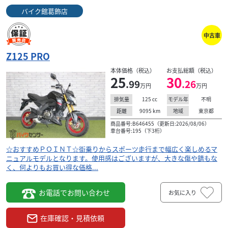
バイク館葛飾店
中古車
Z125 PRO
本体価格（税込）
お支払総額（税込）
25
30
.99
.26
万円
万円
125
cc
不明
排気量
モデル年
9095
km
東京都
距離
地域
商品番号:B646455（更新日:2026/08/06）
車台番号:195（下3桁）
☆おすすめＰＯＩＮＴ☆街乗りからスポーツ走行まで幅広く楽しめるマ
ニュアルモデルとなります。使用感はございますが、大きな傷や錆もな
く、何よりもお買い得な価格...
お電話でお問い合わせ
お気に入り
在庫確認・見積依頼