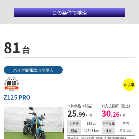
この条件で検索
カワサキ/Z125PRO
81
台
KSR110をベースに生まれ、スーパーネイキッド「Zシ
リーズ」の中で最も軽くコンパクトな車体を持つ
Z125PRO。倒立フォークやオフセットレイダウンリヤ
バイク館和歌山塩屋店
サスペンション、そして前後のペタルブレーキディス
クなどパフォーマンスを重視した本格装備に加え、高
中古車
回転域までスムーズに吹け上がる空冷4ストローク単
気筒エンジンは機敏な走りと優れた燃費性能を実現。
Z125 PRO
KSR110ベースとはいえ、こちらはマニュアルクラッ
本体価格（税込）
お支払総額（税込）
チ搭載で、操る楽しみも与えてくれるモデルとなって
25
30
.99
.26
いる。
万円
万円
125
cc
不明
排気量
モデル年
11345
km
和歌山県
距離
地域
商品番号:B687958（更新日:2026/08/06）