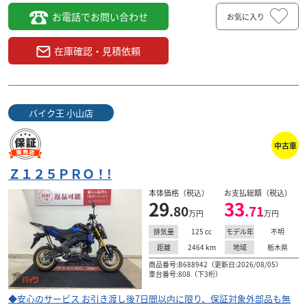
お電話でお問い合わせ
お気に入り
在庫確認・見積依頼
バイク王 小山店
中古車
Ｚ１２５ＰＲＯ！!
本体価格（税込）
お支払総額（税込）
29
33
.80
.71
万円
万円
125
cc
不明
排気量
モデル年
2464
km
栃木県
距離
地域
商品番号:B688942（更新日:2026/08/05）
車台番号:808（下3桁）
◆安心のサービス お引き渡し後7日間以内に限り、保証対象外部品も無