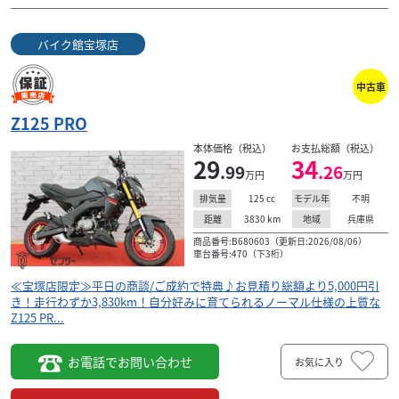
バイク館宝塚店
中古車
Z125 PRO
本体価格（税込）
お支払総額（税込）
29
34
.99
.26
万円
万円
125
cc
不明
排気量
モデル年
3830
km
兵庫県
距離
地域
商品番号:B680603（更新日:2026/08/06）
車台番号:470（下3桁）
≪宝塚店限定≫平日の商談/ご成約で特典♪お見積り総額より5,000円引
き！走行わずか3,830km！自分好みに育てられるノーマル仕様の上質な
Z125 PR...
お電話でお問い合わせ
お気に入り