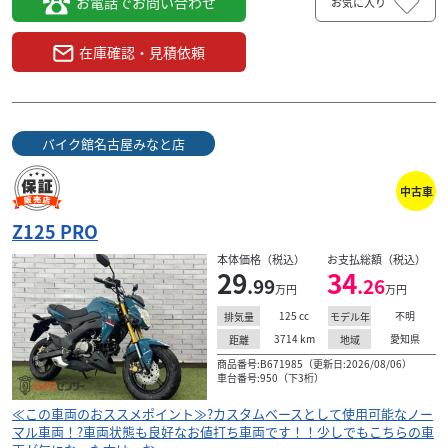
お電話でお問い合わせ
お気に入り
在庫確認・見積依頼
バイク館名古屋みなと店
中古車
Z125 PRO
本体価格（税込）
お支払総額（税込）
29
34
.99
.26
万円
万円
125
cc
不明
排気量
モデル年
3714
km
愛知県
距離
地域
商品番号:B671985（更新日:2026/08/06）
車台番号:950（下3桁）
≪この車両のおススメポイント≫?カスタムベースとして使用可能なノー
マル車両！?車両状態も良好なお値打ち車両です！！少しでもこちらの車