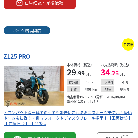
在庫確認・見積依頼
バイク館福岡店
中古車
Z125 PRO
本体価格（税込）
お支払総額（税込）
29
34
.99
.26
万円
万円
125
cc
不明
排気量
モデル年
7808
km
福岡県
距離
地域
商品番号:B672259（更新日:2026/08/06）
車台番号:359（下3桁）
・コンパクトな車体で街中でも軽快に走れるミニスポーツモデル！扱い
やすさも抜群！・倒立フォークやディスクブレーキ採用！【車両状態 】
【 在庫照会 】【 商談...