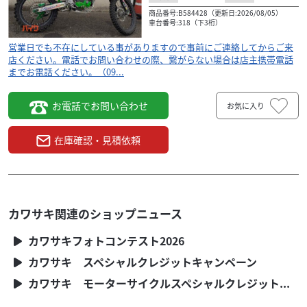
商品番号:B584428（更新日:2026/08/05）
車台番号:318（下3桁）
営業日でも不在にしている事がありますので事前にご連絡してからご来
店ください。電話でお問い合わせの際、繋がらない場合は店主携帯電話
までお電話ください。（09...
お電話でお問い合わせ
お気に入り
在庫確認・見積依頼
カワサキ
ライダースハウス・ノブ
KX250 モンスターエナジー オフロード
KX250Y
36
.00
万円
本体価格:
（税込）
カワサキ関連のショップニュース
営業日でも不在にしている事がありますので事前にご
カワサキフォトコンテスト2026
連絡してからご来店ください。電話でお問い合わせの
際、繋がらない場合は店主携帯電話までお電話くださ
カワサキ スペシャルクレジットキャンペーン
い。（09...
カワサキ モーターサイクルスペシャルクレジットキャンペーン