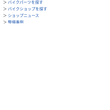
＞
バイクパーツを探す
＞
バイクショップを探す
＞
ショップニュース
＞
整備事例
＞
求人を探す
BDSバイクセンサー便利機能
＞
お気に入り
＞
閲覧履歴
＞
検索履歴
公式SNS
＞
Youtube
＞
X
＞
Instagram
BDSバイクセンサーについて
＞
会社概要