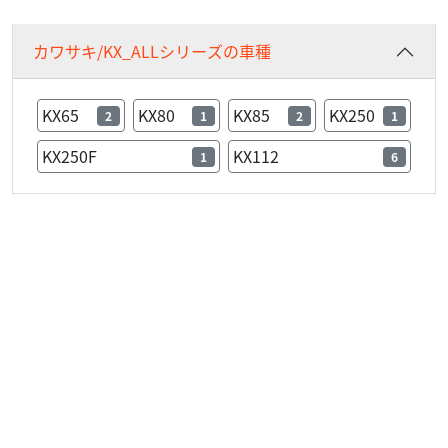
カワサキ/KX_ALLシリーズの車種
KX65
KX80
KX85
KX250
2
1
2
1
KX250F
KX112
1
6
カワサキ
ライダースハウス・ノブ
KX250 モンスターエナジー オフロード KX250Y
36
.00
万円
本体価格:
（税込）
営業日でも不在にしている事がありますので事前にご連絡
してからご来店ください。電話でお問い合わせの際、繋が
らない場合は店主携帯電話までお電話ください。（09...