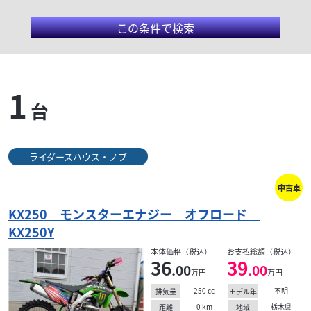
この条件で検索
カワサキ/KX250
1
台
2ストローク250cc単気筒のモトクロッサー。公道走
行不可。当時の最先端の足回りを持ち、走破性も高
く、軽量かつパワフルなエンジンで国内のレースカテ
ライダースハウス・ノブ
ゴリーで数々の栄光を得た。
中古車
KX250 モンスターエナジー オフロード
検索条件でおすすめの車両
KX250Y
本体価格（税込）
お支払総額（税込）
36
39
.00
.00
万円
万円
250
cc
不明
排気量
モデル年
0
km
栃木県
距離
地域