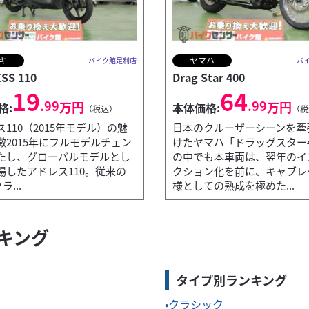
キ
ヤマハ
バイク館足利店
バ
SS 110
Drag Star 400
19
64
.99
.99
万円
万円
格:
本体価格:
（税込）
（税
110（2015年モデル）の魅
日本のクルーザーシーンを牽
徴2015年にフルモデルチェン
けたヤマハ「ドラッグスター4
たし、グローバルモデルとし
の中でも本車両は、翌年のイ
場したアドレス110。従来の
クション化を前に、キャブレ
ラ...
様としての熟成を極めた...
ンキング
を高めた即戦力の一台！ロングストローク設計の空冷単気筒エンジ
タイプ別ランキング
クラシック