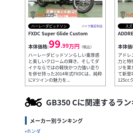
ハーレーダビッドソン
スズ
バイク館足利店
FXDC Super Glide Custom
ADDRE
99
.99
万円
本体価格:
本体価
（税込）
ハーレーダビッドソンらしい重厚感
アドレス
と美しいクロームの輝き、そしてダ
力と特
イナならではの軽快かつ力強い走り
ジを果
を併せ持った2014年式FXDCは、純粋
て新登
にVツインの魅力を...
125ccク
ホンダ
バイク館足利店
GB350 S
53
GB350 Cに関連するラ
.99
万円
本体価格:
（税込）
ベストと...
伝統の鼓動と現代の走り。ツーリング性能
メーカー別ランキング
トノー...
ホンダ