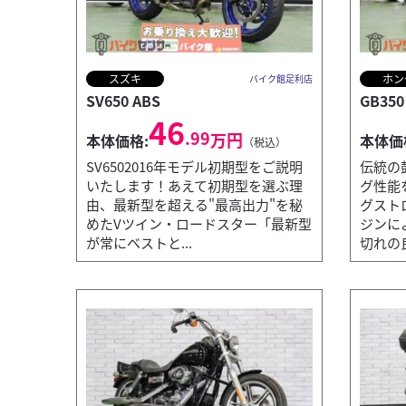
スズキ
ホン
バイク館足利店
SV650 ABS
GB350
46
.99
万円
本体価格:
本体価
（税込）
SV6502016年モデル初期型をご説明
伝統の
いたします！あえて初期型を選ぶ理
グ性能
由、最新型を超える"最高出力"を秘
グスト
めたVツイン・ロードスター「最新型
ジンに
が常にベストと...
切れの良