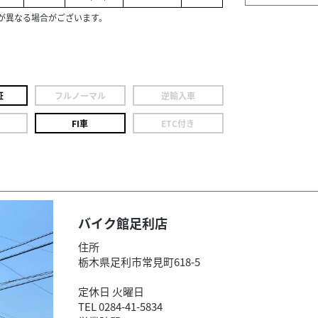
が異なる場合がございます。
証
フルノーマル
逆輸入車
FI車
ETC付き
バイク館足利店
住所
栃木県足利市常見町618-5
定休日 火曜日
TEL 0284-41-5834