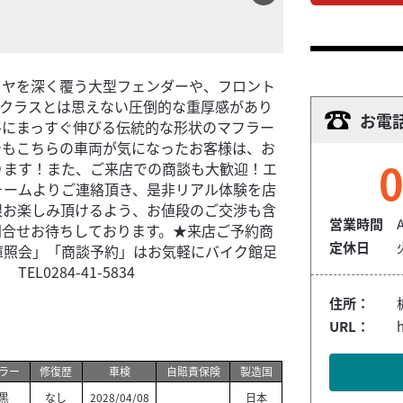
イヤを深く覆う大型フェンダーや、フロント
cクラスとは思えない圧倒的な重厚感があり
お電
平にまっすぐ伸びる伝統的な形状のマフラー
でもこちらの車両が気になったお客様は、お
0
ります！また、ご来店での商談も大歓迎！エ
ォームよりご連絡頂き、是非リアル体験を店
限お楽しみ頂けるよう、お値段のご交渉も含
営業時間
問合せお待ちしております。★来店ご予約商
定休日
庫照会」「商談予約」はお気軽にバイク館足
284-41-5834
住所：
URL：
h
ラー
修復歴
車検
自賠責保険
製造国
黒
なし
2028/04/08
日本