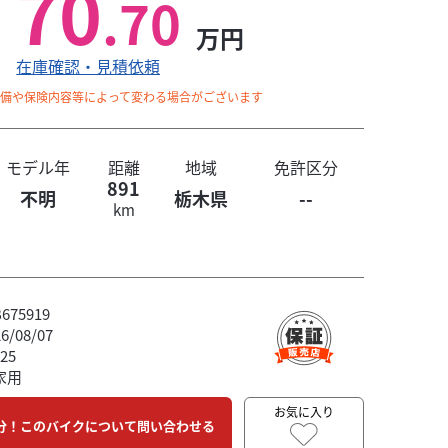
70
.70
万円
在庫確認・見積依頼
整備や保険内容等によって変わる場合がございます
モデル年
距離
地域
免許区分
891
不明
栃木県
--
km
75919
/08/07
25
家用
お気に入り
分！このバイクについて問い合わせる