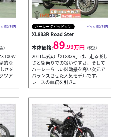
ハーレーダビッドソン
イク館足利店
バイク館足利店
XL883R Road Ster
89
.99
万円
本体価格:
込）
（税込）
ZXT00W
2011年式の「XL883R」は、走る楽し
倒的な
さと街乗りでの扱いやすさ、そして
楽しさを
ハーレーらしい鼓動感を高い次元で
グツア
バランスさせた人気モデルです。
レースの血統を引き...