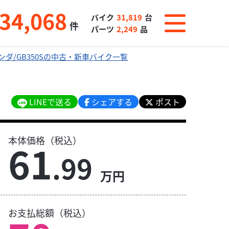
34,068
バイク
31,819
台
件
パーツ
2,249
品
ンダ/GB350Sの中古・新車バイク一覧
LINEで送る
シェアする
ポスト
本体価格（税込）
61
.99
万円
お支払総額（税込）