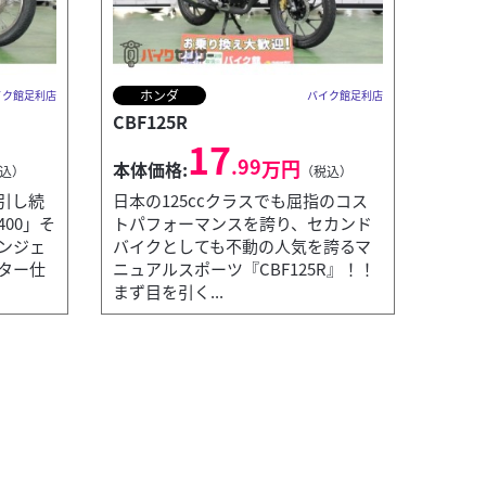
ホンダ
イク館足利店
バイク館足利店
CBF125R
17
.99
万円
本体価格:
込）
（税込）
引し続
日本の125ccクラスでも屈指のコス
00」そ
トパフォーマンスを誇り、セカンド
ンジェ
バイクとしても不動の人気を誇るマ
ター仕
ニュアルスポーツ『CBF125R』！！
まず目を引く...
カワ
バイク館足利店
NINJ
本体価
ンにより、味わい深い鼓動感と歯切れの良いエキゾース
Nin