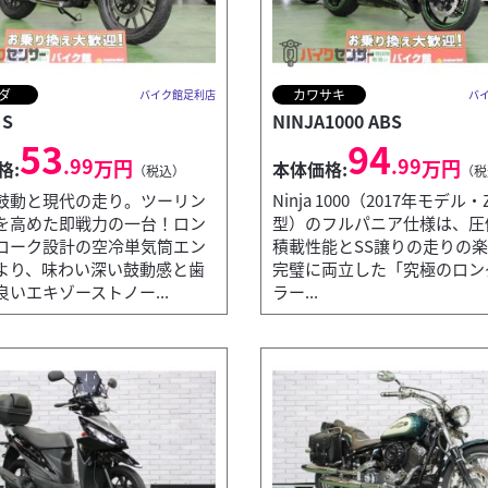
ダ
カワサキ
バイク館足利店
バ
 S
NINJA1000 ABS
53
94
.99
.99
万円
万円
格:
本体価格:
（税込）
（税
鼓動と現代の走り。ツーリン
Ninja 1000（2017年モデル・
を高めた即戦力の一台！ロン
型）のフルパニア仕様は、圧
ローク設計の空冷単気筒エン
積載性能とSS譲りの走りの
より、味わい深い鼓動感と歯
完璧に両立した「究極のロン
いエキゾーストノー...
ラー...