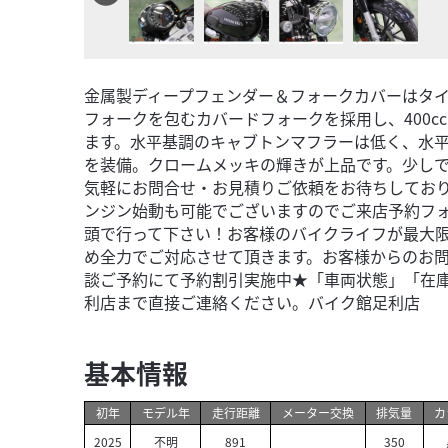
金属製ディープフェンダー＆フォークカバーはタ
フォークを包むカバードフォークを採用し、400c
ます。水平基調のキャブトンマフラーは低く、水
を装備。クロームメッキの輝きが上品です。少し
気軽にお問合せ・お見積りご依頼をお待ちしてお
ンジン始動も可能でございますのでご来店予約フ
頭で行って下さい！お客様のバイクライフが最大
め全力でご対応させて頂きます。お客様からのお
談ご予約にて予約割引実施中★「車両状態」「在
利店まで直接ご連絡ください。バイク館足利店 TEL0
基本情報
初年
モデル年
走行距離
メーター交換
排気量
カ
2025
不明
891
350