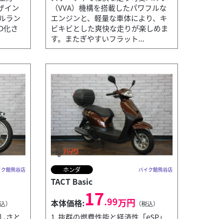
ザイン
（VVA）機構を搭載したパワフルな
ルラン
エンジンと、軽量な車体により、キ
D化さ
ビキビとした爽快な走りが楽しめま
す。またぎやすいフラット...
ホンダ
イク館熊谷店
バイク館熊谷店
TACT Basic
17
.99
万円
本体価格:
込）
（税込）
美しさと
1. 抜群の燃費性能と経済性「eSP」