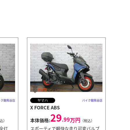
ヤマハ
イク館熊谷店
バイク館熊谷店
X FORCE ABS
29
.99
万円
本体価格:
込）
（税込）
全灯
スポーティで軽快な走り可変バルブ