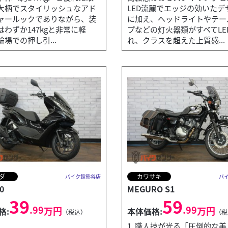
大柄でスタイリッシュなアド
LED流麗でエッジの効いたデ
ャールックでありながら、装
に加え、ヘッドライトやテー
はわずか147kgと非常に軽
プなどの灯火器類がすべてLE
場での押し引...
れ、クラスを超えた上質感...
ダ
カワサキ
バイク館熊谷店
バ
0
MEGURO S1
39
59
.99
.99
万円
万円
格:
本体価格:
（税込）
（税
1. 職人技が光る「圧倒的な