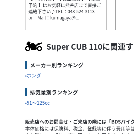
予約 】はお気軽に熊谷店まで直接ご
連絡下さい♪TEL：048-524-3113
or Mail：kumagaya@...
ホンダ
バイク館熊谷店
CB200X
31
Super CUB 110に関
.99
万円
本体価格:
（税込）
軽量な車体（約147kg）と優れた取り
メーカー別ランキング
ホンダ
排気量別ランキング
51～125cc
販売店へのお問合せ・ご来店の際には「BDSバイ
本体価格には保険料、税金、登録等に伴う費用等