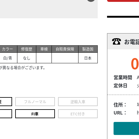
お電
カラー
修復歴
車検
自賠責保険
製造国
0
白/青
なし
日本
が異なる場合がございます。
営業時間
定休日
証
フルノーマル
逆輸入車
住所：
URL：
h
FI車
ETC付き