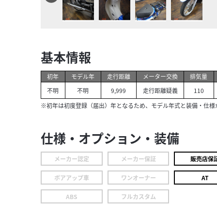
基本情報
初年
モデル年
走行距離
メーター交換
排気量
不明
不明
9,999
走行距離疑義
110
※初年は初度登録（届出）年となるため、モデル年式と装備・仕様
仕様・オプション・装備
メーカー認定
メーカー保証
販売店保
ボアアップ車
ワンオーナー
AT
ABS
フルカスタム