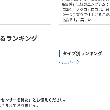
高級感」伝統のエンブレム：
に輝く「メグロ」ロゴは、職
つ一つ手塗りで仕上げるこだ
逸品です。 美しい...
連するランキング
回し大柄でスタイリッシュなアドベンチャールックでありながら、装備重
タイプ別ランキング
ミニバイク
クセンサーを見た」とお伝えください。
は含まれておりません。