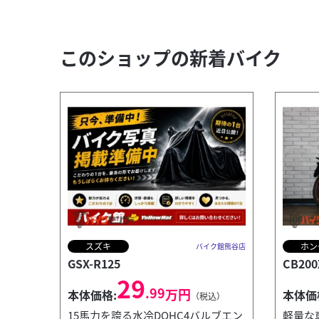
このショップの新着バイク
スズキ
ホン
バイク館熊谷店
GSX-R125
CB200
29
.99
万円
本体価格:
本体価
（税込）
15馬力を誇る水冷DOHC4バルブエン
軽量な