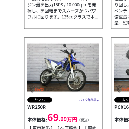
ジン最高出力15PS / 10,000rpmを発
り回し
揮し、高回転までスムーズかつパワ
ベンチ
フルに回ります。125ccクラスで本...
備重量
量。駐輪
ヤマハ
ホン
バイク館熊谷店
WR250R
PCX16
69
.99
万円
本体価格:
本体価
（税込）
【 車両状態 】【 在庫照会 】【 商談