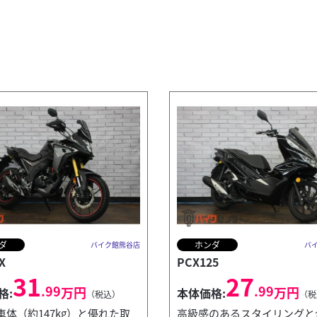
ダ
ホンダ
バイク館熊谷店
バ
X
PCX125
31
27
.99
.99
万円
万円
格:
本体価格:
（税込）
（税
車体（約147kg）と優れた取
高級感のあるスタイリングと