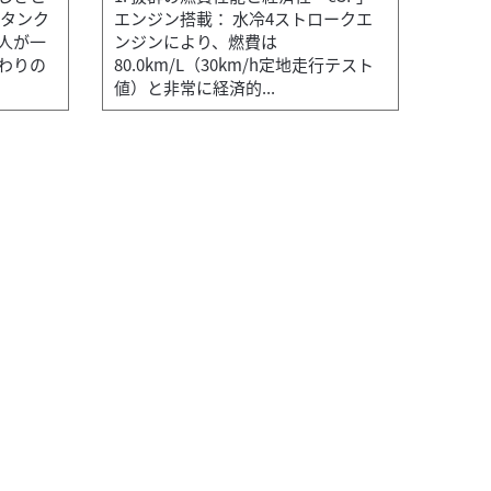
 タンク
エンジン搭載： 水冷4ストロークエ
人が一
ンジンにより、燃費は
わりの
80.0km/L（30km/h定地走行テスト
値）と非常に経済的...
バイク館熊谷店
P
本
量はわずか147kgと非常に軽量。駐輪場での押し引...
高
感.