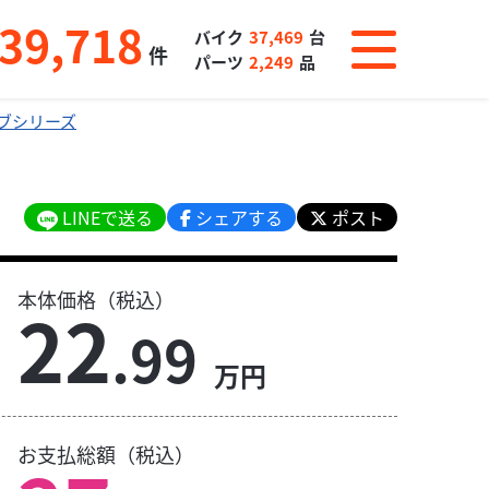
39,718
バイク
37,469
台
件
パーツ
2,249
品
ブシリーズ
LINEで送る
シェアする
ポスト
本体価格（税込）
22
.99
万円
お支払総額（税込）