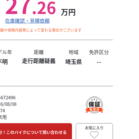
27
.26
万円
在庫確認・見積依頼
整備や保険内容等によって変わる場合がございます
デル年
距離
地域
免許区分
走行距離疑義
不明
埼玉県
--
72496
/08/08
74
家用
お気に入り
分！このバイクについて問い合わせる