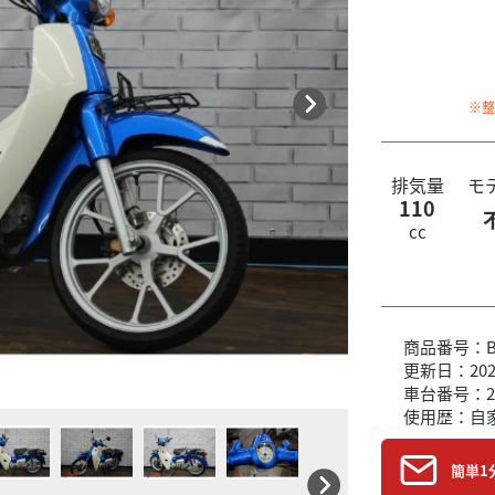
※
排気量
モ
110
cc
商品番号：B6
更新日：2026
車台番号：2
使用歴：自
簡単1