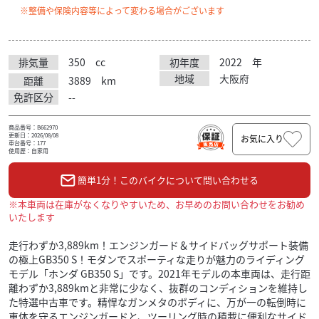
※整備や保険内容等によって変わる場合がございます
排気量
350
cc
初年度
2022
年
地域
大阪府
距離
3889
km
免許区分
--
商品番号：B662970
更新日：2026/08/08
お気に入り
車台番号：177
使用歴：自家用
簡単1分！このバイクについて問い合わせる
※本車両は在庫がなくなりやすいため、お早めのお問い合わせをお勧め
いたします
走行わずか3,889km！エンジンガード＆サイドバッグサポート装備
の極上GB350 S！モダンでスポーティな走りが魅力のライディング
モデル「ホンダ GB350 S」です。2021年モデルの本車両は、走行距
離わずか3,889kmと非常に少なく、抜群のコンディションを維持し
た特選中古車です。精悍なガンメタのボディに、万が一の転倒時に
車体を守るエンジンガードと、ツーリング時の積載に便利なサイド