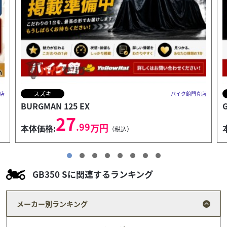
スズキ
店
バイク館門真店
GSX-S1000GT
139
.99
万円
本体価格:
（税込）
GB350 Sに関連するランキング
メーカー別ランキング