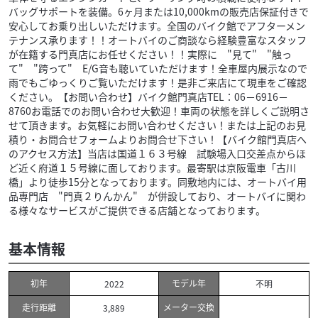
バッグサポートを装備。6ヶ月または10,000kmの販売店保証付きで
安心してお乗り出しいただけます。全国のバイク館でアフターメン
テナンス承ります！！オートバイのご商談なら経験豊富なスタッフ
が在籍する門真店にお任せください！！実際に "見て" "触っ
て" "跨って" E/G音も聴いていただけます！全車屋内展示なので
雨でもごゆっくりご覧いただけます！是非ご来店にて現車をご確認
ください。【お問い合わせ】バイク館門真店TEL：06－6916－
8760お電話でのお問い合わせ大歓迎！車両の状態を詳しくご説明さ
せて頂きます。お気軽にお問い合わせください！または上記のお見
積り・お問合せフォームよりお問合せ下さい！【バイク館門真店へ
のアクセス方法】当店は国道１６３号線 試験場入口交差点からほ
ど近く府道１５号線に面しております。最寄駅は京阪電車「古川
橋」より徒歩15分となっております。同敷地内には、オートバイ用
品専門店 "門真２りんかん" が併設しており、オートバイに関わ
る様々なサービスがご提供できる店舗となっております。
基本情報
初年
モデル年
2022
不明
走行距離
メーター交換
3,889