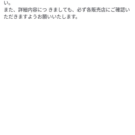
い。
また、詳細内容につ きましても、必ず各販売店にご確認い
ただきますようお願いいたします。
スズキ
バイク館門真店
GSX-S1000GT
139
.99
万円
本体価格:
（税込）