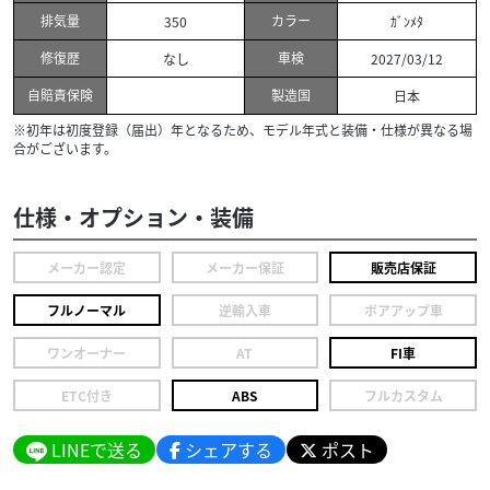
排気量
カラー
350
ｶﾞﾝﾒﾀ
修復歴
車検
なし
2027/03/12
自賠責保険
製造国
日本
※初年は初度登録（届出）年となるため、モデル年式と装備・仕様が異なる場
合がございます。
仕様・オプション・装備
メーカー認定
メーカー保証
販売店保証
フルノーマル
逆輸入車
ボアアップ車
ワンオーナー
AT
FI車
ETC付き
ABS
フルカスタム
LINEで送る
シェアする
ポスト