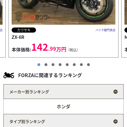
ホンダ
館門真店
バイク館門真店
Monkey 125
43
.99
万円
本体価格:
（税込）
FORZAに関連するランキング
メーカー別ランキング
ホンダ
タイプ別ランキング