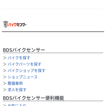
ヤマハ
バイク館門真店
XSR900
139
.90
万円
本体価格:
BDSバイクセンサー
（税込）
＞
バイクを探す
＞
バイクパーツを探す
＞
バイクショップを探す
＞
ショップニュース
＞
整備事例
＞
求人を探す
BDSバイクセンサー便利機能
＞
お気に入り