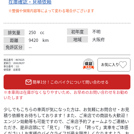
在庫確認・見積依頼
※整備や保険内容等によって変わる場合がございます
初年度
不明
排気量
250
cc
地域
大阪府
距離
9420
km
免許区分
--
商品番号：B678225
更新日：2026/08/07
お気に入り
車台番号：111
使用歴：自家用
簡単1分！このバイクについて問い合わせる
※本車両は在庫がなくなりやすいため、お早めのお問い合わせをお勧め
いたします
少しでもこちらの車両が気になった方は、お気軽にお問合せ・お見
積り依頼をお待ちしております！また、ご来店での商談も大歓迎！
エンジン始動等も可能ですので、ご来店予約フォームよりご連絡い
ただき、是非店頭にて「見て」「触って」「跨って」実車をご体感
ください！お客様のバイクライフが最大限楽しくなりますよう、お