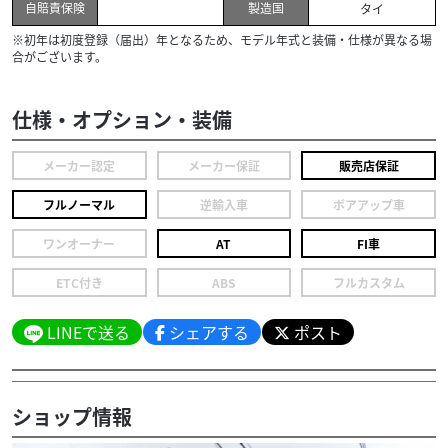
自賠責保険
製造国
タイ
※初年は初度登録（届出）年となるため、モデル年式と装備・仕様が異なる場
合がございます。
仕様・オプション・装備
メーカー認定
メーカー保証
販売店保証
フルノーマル
逆輸入車
ボアアップ車
ワンオーナー
AT
FI車
ETC付き
ABS
フルカスタム
LINEで送る
シェアする
ポスト
ショップ情報