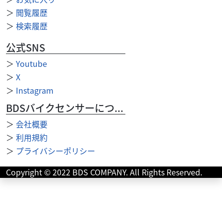
＞
閲覧履歴
＞
検索履歴
公式SNS
＞
Youtube
カワサキ
バイク館門真店
＞
X
ELIMINATOR 400SE
＞
Instagram
79
.99
万円
BDSバイクセンサーについて
本体価格:
（税込）
＞
会社概要
＞
利用規約
＞
プライバシーポリシー
Copyright © 2022 BDS COMPANY. All Rights Reserved.