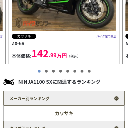
ホンダ
店
バイク館門真店
Monkey 125
43
.99
万円
本体価格:
（税込）
NINJA1100 SXに関連するランキング
メーカー別ランキング
カワサキ