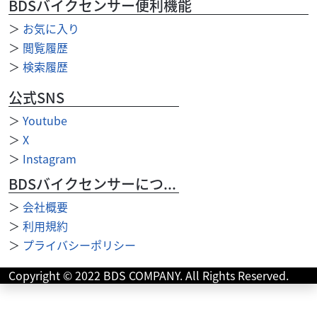
BDSバイクセンサー便利機能
＞
お気に入り
＞
閲覧履歴
＞
検索履歴
公式SNS
＞
Youtube
カワサキ
バイク館門真店
ELIMINATOR 400SE
＞
X
79
＞
Instagram
.99
万円
本体価格:
（税込）
BDSバイクセンサーについて
＞
会社概要
＞
利用規約
＞
プライバシーポリシー
Copyright © 2022 BDS COMPANY. All Rights Reserved.