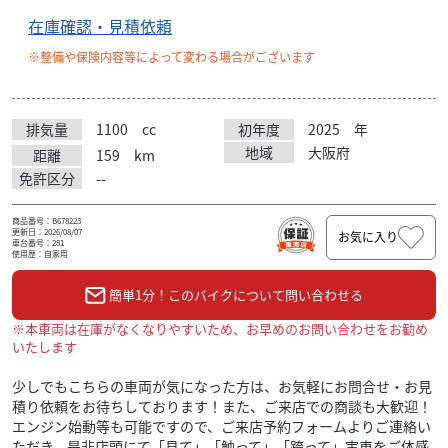
在庫確認・見積依頼
※整備や保険内容等によって変わる場合がございます
排気量
1100
cc
初年度
2025
年
地域
大阪府
距離
159
km
免許区分
--
商品番号：B678223
更新日：2026/08/07
お気に入り
車台番号：281
使用歴：自家用
簡単1分！このバイクについて問い合わせる
※本車両は在庫がなくなりやすいため、お早めのお問い合わせをお勧め
いたします
少しでもこちらの車両が気になった方は、お気軽にお問合せ・お見
積り依頼をお待ちしております！また、ご来店での商談も大歓迎！
エンジン始動等も可能ですので、ご来店予約フォームよりご連絡い
ただき、是非店頭にて「見て」「触って」「跨って」実車をご体感