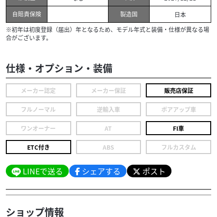
自賠責保険
製造国
日本
※初年は初度登録（届出）年となるため、モデル年式と装備・仕様が異なる場
合がございます。
仕様・オプション・装備
メーカー認定
メーカー保証
販売店保証
フルノーマル
逆輸入車
ボアアップ車
ワンオーナー
AT
FI車
ETC付き
ABS
フルカスタム
LINEで送る
シェアする
ポスト
ショップ情報