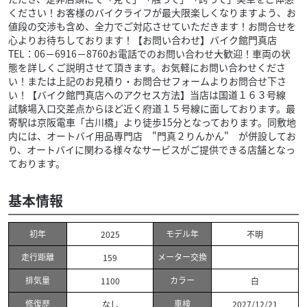
ください！お客様のバイクライフが最大限楽しくなりますよう、お
値段の交渉も含め、全力でご対応させていただきます！お問合せを
心よりお待ちしております！【お問い合わせ】バイク館門真店
TEL：06－6916－8760お電話でのお問い合わせ大歓迎！車両の状
態を詳しくご説明させて頂きます。お気軽にお問い合わせくださ
い！または上記のお見積り・お問合せフォームよりお問合せ下さ
い！【バイク館門真店へのアクセス方法】当店は国道１６３号線
試験場入口交差点からほど近く府道１５号線に面しております。最
寄駅は京阪電車「古川橋」より徒歩15分となっております。同敷地
内には、オートバイ用品専門店 "門真２りんかん" が併設してお
り、オートバイに関わる様々なサービスがご提供できる店舗となっ
ております。
基本情報
初年
モデル年
2025
不明
走行距離
メーター交換
159
排気量
カラー
1100
白
修復歴
車検
なし
2027/12/21