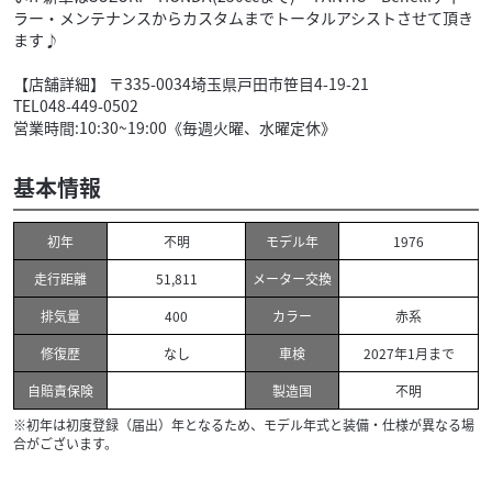
ラー・メンテナンスからカスタムまでトータルアシストさせて頂き
ます♪
【店舗詳細】 〒335-0034埼玉県戸田市笹目4-19-21
TEL048-449-0502
営業時間:10:30~19:00《毎週火曜、水曜定休》
基本情報
初年
モデル年
不明
1976
走行距離
メーター交換
51,811
排気量
カラー
400
赤系
修復歴
車検
なし
2027年1月まで
自賠責保険
製造国
不明
※初年は初度登録（届出）年となるため、モデル年式と装備・仕様が異なる場
合がございます。