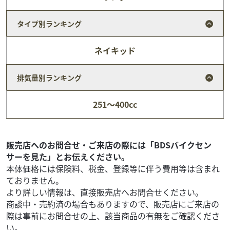
タイプ別ランキング
ネイキッド
排気量別ランキング
スズキ
MFD埼玉戸田店
Vストローム650 店頭在庫あり!!
251～400cc
74
.70
万円
本体価格:
（税込）
その他メーカー・排気量の在庫多数あり!是非在庫一覧を
チェックしてみてください! メーカー希望小売価格(消費税
販売店へのお問合せ・ご来店の際には「BDSバイクセン
10%込み) 990,000円 ☆M...
サーを見た」とお伝えください。
本体価格には保険料、税金、登録等に伴う費用等は含まれ
ておりません。
より詳しい情報は、直接販売店へお問合せください。
商談中・売約済の場合もありますので、販売店にご来店の
際は事前にお問合せの上、該当商品の有無をご確認くださ
い。