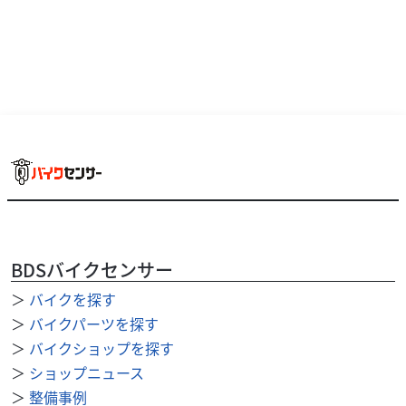
BDSバイクセンサー
トライアンフ
MFD埼玉戸田店
BONNEVILLE T100
＞
バイクを探す
85
＞
バイクパーツを探す
.40
万円
本体価格:
（税込）
＞
バイクショップを探す
その他メーカー・排気量の在庫多数あり!是非在庫一覧を
＞
ショップニュース
チェックしてみてください! ☆MFD埼玉戸田店ってどんなお
＞
整備事例
店??☆ 通勤通学の日常バイクから趣...