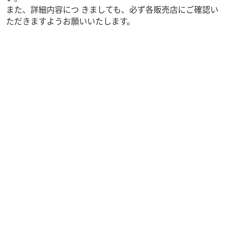
また、詳細内容につ きましても、必ず各販売店にご確認い
ただきますようお願いいたします。
ロイヤルエンフィールド
MFD埼玉戸田店
Classic 350 【ETC付き!】
59
.40
万円
本体価格:
（税込）
その他メーカー・排気量の在庫多数あり!是非在庫一覧を
チェックしてみてください! ☆MFD埼玉戸田店ってどんなお
店??☆ 通勤通学の日常バイクから趣...