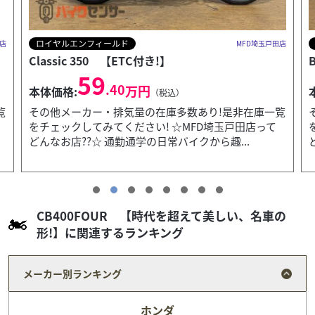
ロイヤルエンフィールド
田店
MFD埼玉戸田店
Classic 350 【ETC付き!】
59
.40
万円
本体価格:
（税込）
覧
その他メーカー・排気量の在庫多数あり!是非在庫一覧
をチェックしてみてください! ☆MFD埼玉戸田店って
どんなお店??☆ 通勤通学の日常バイクから趣...
CB400FOUR 【時代を超えて美しい、名車の
形!】に関連するランキング
メーカー別ランキング
ホンダ