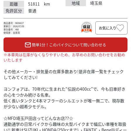
地域
埼玉県
距離
51811
km
免許区分
普通
商品番号：B656617
更新日：2026/07/09
お気に入り
車台番号：466
使用歴：自家用
簡単1分！このバイクについて問い合わせる
※本車両は在庫がなくなりやすいため、お早めのお問い合わせをお勧め
いたします
その他メーカー・排気量の在庫多数あり!是非在庫一覧をチェック
してみてください!
ヨンフォアは、70年代に生まれた“伝説の400cc”で、今も旧車好き
の心をつかみ続ける名車。
低く長いタンクと4本マフラーのシルエットが唯一無二で、現存数
が少ない超希少モデル。
☆MFD埼玉戸田店ってどんなお店??☆
通勤通学の日常バイクから趣味の大型バイクまで幅広い車種を取扱
い!! 新車はSUZUKI・HONDA(250ccまで) ・FANTIC・Benelliディー