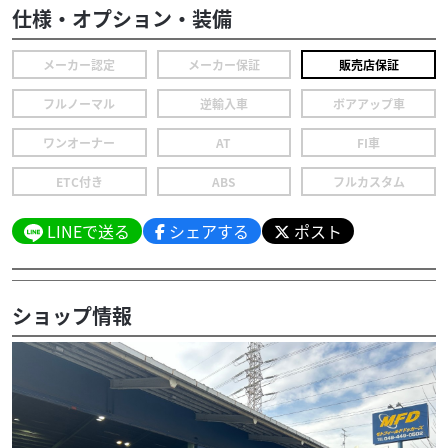
仕様・オプション・装備
メーカー認定
メーカー保証
販売店保証
フルノーマル
逆輸入車
ボアアップ車
ワンオーナー
AT
FI車
ETC付き
ABS
フルカスタム
LINEで送る
シェアする
ポスト
ショップ情報