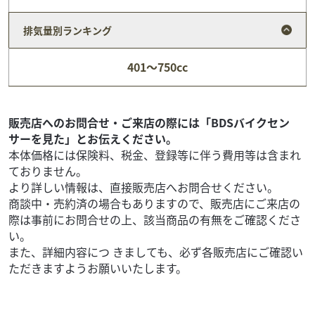
排気量別ランキング
カワサキ
カワサキプラザ太田
エリミネーター400 2027年モデル ETC2.0 USB...
401～750cc
95
.70
万円
本体価格:
（税込）
全国カワサキプラザネットワーク店。カワサキプラザロー
ドサービス（距離無制限）、カワサキプラザ保証（メー
販売店へのお問合せ・ご来店の際には「BDSバイクセン
カー保証２年プラス１年）が付帯しております。更にオプ...
サーを見た」とお伝えください。
本体価格には保険料、税金、登録等に伴う費用等は含まれ
ておりません。
より詳しい情報は、直接販売店へお問合せください。
商談中・売約済の場合もありますので、販売店にご来店の
際は事前にお問合せの上、該当商品の有無をご確認くださ
い。
また、詳細内容につ きましても、必ず各販売店にご確認い
ただきますようお願いいたします。