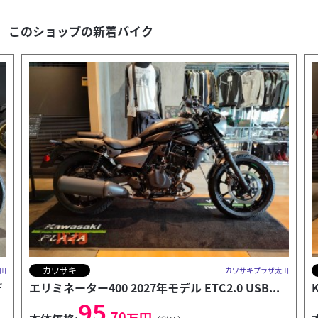
このショップの新着バイク
カワサキ
田
カワサキプラザ太田
KLX230シェルパS 2026年モデル レンタルアップ
55
.00
万円