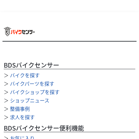
カワサキ
カワサキプラザ太田
BDSバイクセンサー
Z650RS ETC2.0 2023年モデル カワサキプラザ...
＞
バイクを探す
80
.00
万円
本体価格:
＞
バイクパーツを探す
（税込）
＞
バイクショップを探す
＞
ショップニュース
＞
整備事例
＞
求人を探す
BDSバイクセンサー便利機能
＞
お気に入り