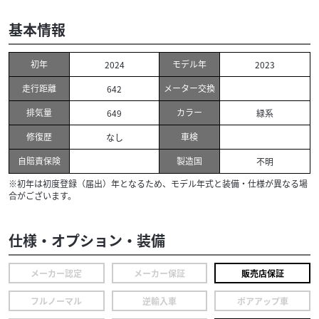
基本情報
初年
モデル年
2024
2023
走行距離
メーター交換
642
排気量
カラー
649
緑系
修復歴
車検
なし
自賠責保険
製造国
不明
※初年は初度登録（届出）年となるため、モデル年式と装備・仕様が異なる場
合がございます。
仕様・オプション・装備
メーカー認定
メーカー保証
販売店保証
フルノーマル
逆輸入車
ボアアップ車