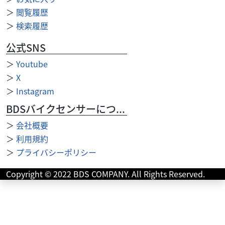
＞
閲覧履歴
＞
検索履歴
公式SNS
＞
Youtube
＞
X
＞
Instagram
カワサキ
カワサキプラザ太田
BDSバイクセンサーについて
VERSYS1100SE 1100ccの余裕 アドベンチャー...
＞
会社概要
212
.30
万円
本体価格:
＞
利用規約
（税込）
＞
プライバシーポリシー
全国カワサキプラザネットワーク店。カワサキプラザロー
ドサービス（距離無制限）、カワサキプラザ保証（メー
Copyright © 2022 BDS COMPANY. All Rights Reserved.
カー保証２年プラス１年）が付帯しております。更にオプ...