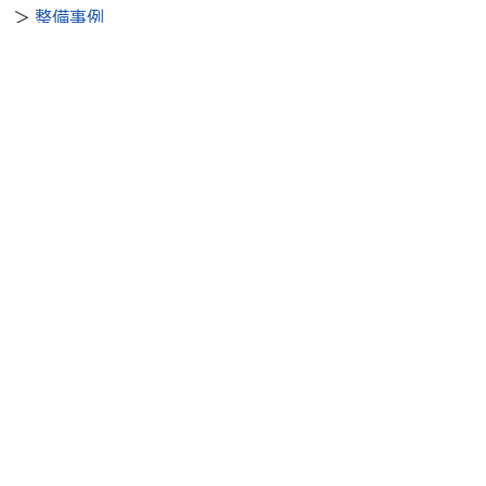
＞
整備事例
＞
求人を探す
BDSバイクセンサー便利機能
＞
お気に入り
＞
閲覧履歴
＞
検索履歴
公式SNS
＞
Youtube
＞
X
＞
Instagram
BDSバイクセンサーについて
＞
会社概要
＞
利用規約
＞
プライバシーポリシー