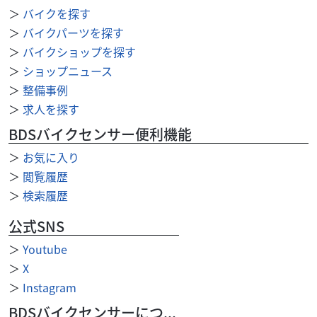
＞
バイクを探す
＞
バイクパーツを探す
＞
バイクショップを探す
＞
ショップニュース
＞
整備事例
＞
求人を探す
BDSバイクセンサー便利機能
＞
お気に入り
＞
閲覧履歴
＞
検索履歴
公式SNS
＞
Youtube
スズキ
バイク館川口店
＞
X
Vanvan 200
＞
Instagram
49
.99
万円
BDSバイクセンサーについて
本体価格:
（税込）