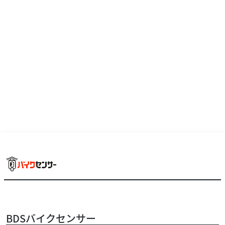
スズキ
バイク館川口店
GIXXER 150
20
.99
万円
本体価格:
BDSバイクセンサー
（税込）