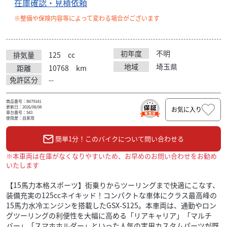
在庫確認・見積依頼
※整備や保険内容等によって変わる場合がございます
初年度
不明
排気量
125
cc
地域
埼玉県
距離
10768
km
免許区分
--
商品番号：B679141
更新日：2026/08/08
お気に入り
車台番号：543
使用歴：自家用
簡単1分！このバイクについて問い合わせる
※本車両は在庫がなくなりやすいため、お早めのお問い合わせをお勧め
いたします
【15馬力本格スポーツ】街乗りからツーリングまで快適にこなす、
装備充実の125ccネイキッド！コンパクトな車体にクラス最高峰の
15馬力水冷エンジンを搭載したGSX-S125。本車両は、通勤やロン
グツーリングの利便性を大幅に高める「リアキャリア」「マルチ
バー」「スマホホルダー」といった人気の実用カスタムパーツが既