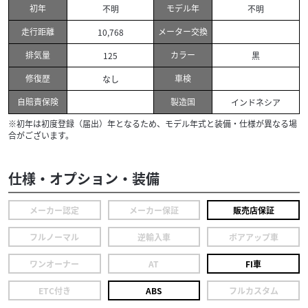
初年
モデル年
不明
不明
走行距離
メーター交換
10,768
排気量
カラー
125
黒
修復歴
車検
なし
自賠責保険
製造国
インドネシア
※初年は初度登録（届出）年となるため、モデル年式と装備・仕様が異なる場
合がございます。
仕様・オプション・装備
メーカー認定
メーカー保証
販売店保証
フルノーマル
逆輸入車
ボアアップ車
ワンオーナー
AT
FI車
ETC付き
ABS
フルカスタム