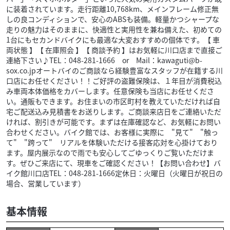
に装着されています。走行距離10,768km、メインフレーム修正無
しの良コンディションで、安心のABSも装備。軽量かつシャープな
走りの魅力はそのままに、快適性と実用性を兼ね備えた、初めての
1台にもセカンドバイクにも最適な大変おすすめの個体です。【 車
両状態 】【 在庫照会 】【 商談予約 】はお気軽に川口店まで直接ご
連絡下さい♪TEL：048-281-1666 or Mail：kawaguti@b-
sox.co.jpオートバイのご商談なら経験豊富なスタッフが在籍する川
口店にお任せください！！ご好評の盗難保険は、１年目が消費税込
み車両本体価格をカバーします。任意保険も当店にお任せくださ
い。通販もできます。お住まいの市区町村を教えていただければ自
宅ご配送込み見積書をお送りします。ご商談来店日をご連絡いただ
ければ、割引きが可能です。まずは在庫確認など、お気軽にお問い
合わせください。バイク館では、お客様に実際に "見て" "触っ
て" "跨って" リアルを体験いただける接客応対を心掛けており
ます。屋内展示なので雨でも安心してごゆっくりご覧いただけま
す。ぜひご来店にて、現車をご確認ください！【お問い合わせ】バ
イク館川口店TEL：048-281-1666定休日：火曜日（火曜日が祝日の
場合、営業しています）
基本情報