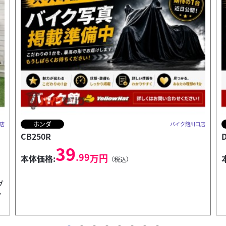
KTM
店
バイク館川口店
DUKE390
G
59
.99
万円
本体価格:
（税込）