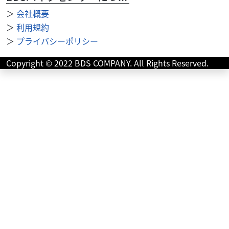
【上質低走行】メーターバイザー＆リアキャリア装備で旅
＞
会社概要
へ一直線のバンバン200！走行わずか582kmという、コン
＞
利用規約
ディションの良さが際立つ上質コンディションの...
＞
プライバシーポリシー
Copyright © 2022 BDS COMPANY. All Rights Reserved.
スズキ
バイク館川口店