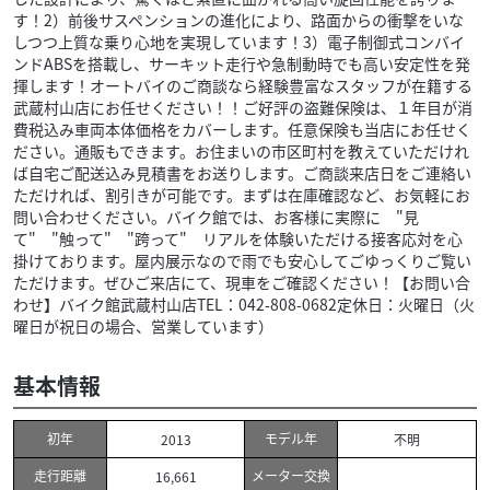
す！2）前後サスペンションの進化により、路面からの衝撃をいな
しつつ上質な乗り心地を実現しています！3）電子制御式コンバイ
ンドABSを搭載し、サーキット走行や急制動時でも高い安定性を発
揮します！オートバイのご商談なら経験豊富なスタッフが在籍する
武蔵村山店にお任せください！！ご好評の盗難保険は、１年目が消
費税込み車両本体価格をカバーします。任意保険も当店にお任せく
ださい。通販もできます。お住まいの市区町村を教えていただけれ
ば自宅ご配送込み見積書をお送りします。ご商談来店日をご連絡い
ただければ、割引きが可能です。まずは在庫確認など、お気軽にお
問い合わせください。バイク館では、お客様に実際に "見
て" "触って" "跨って" リアルを体験いただける接客応対を心
掛けております。屋内展示なので雨でも安心してごゆっくりご覧い
ただけます。ぜひご来店にて、現車をご確認ください！【お問い合
わせ】バイク館武蔵村山店TEL：042-808-0682定休日：火曜日（火
曜日が祝日の場合、営業しています）
基本情報
初年
モデル年
2013
不明
走行距離
メーター交換
16,661