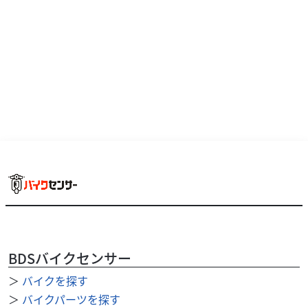
村山店まで直接ご連絡下さい♪TEL：042-808-0682 or
Mail：m-muray...
BDSバイクセンサー
＞
バイクを探す
カワサキ
バイク館武蔵村山店
Z125 PRO
＞
バイクパーツを探す