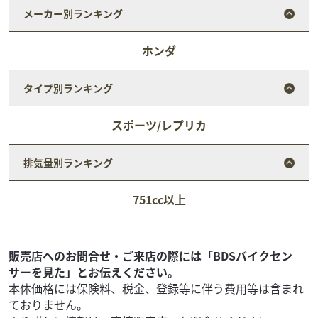
メーカー別ランキング
ホンダ
タイプ別ランキング
スポーツ/レプリカ
排気量別ランキング
ホンダ
バイク館武蔵村山店
751cc以上
CB1300 SUPER BOLD'OR
109
.99
万円
本体価格:
（税込）
【 車両状態 】【 在庫照会 】【 商談予約 】はお気軽に武蔵
販売店へのお問合せ・ご来店の際には「BDSバイクセン
村山店まで直接ご連絡下さい♪TEL：042-808-0682 or
サーを見た」とお伝えください。
Mail：m-muray...
本体価格には保険料、税金、登録等に伴う費用等は含まれ
ておりません。