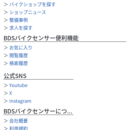
29
＞
バイクショップを探す
.99
万円
本体価格:
（税込）
＞
ショップニュース
【 車両状態 】【 在庫照会 】【 商談予約 】はお気軽に武蔵
＞
整備事例
村山店まで直接ご連絡下さい♪TEL：042-808-0682 or
＞
求人を探す
Mail：m-muray...
BDSバイクセンサー便利機能
＞
お気に入り
＞
閲覧履歴
＞
検索履歴
公式SNS
＞
Youtube
＞
X
＞
Instagram
BDSバイクセンサーについて
＞
会社概要
＞
利用規約