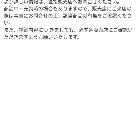
より詳しい情報は、直接販売店へお問合せください。
商談中・売約済の場合もありますので、販売店にご来店の
際は事前にお問合せの上、該当商品の有無をご確認くださ
い。
また、詳細内容につ きましても、必ず各販売店にご確認い
ただきますようお願いいたします。
ヤマハ
バイク館武蔵村山店
Drag Star 400 Classic
79
.99
万円
本体価格:
（税込）
【 車両状態 】【 在庫照会 】【 商談予約 】はお気軽に武蔵