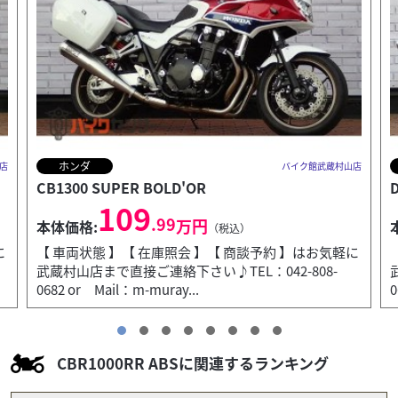
ヤマハ
店
バイク館武蔵村山店
Drag Star 400 Classic
79
.99
万円
本体価格:
（税込）
に
【 車両状態 】【 在庫照会 】【 商談予約 】はお気軽に
武蔵村山店まで直接ご連絡下さい♪TEL：042-808-
0682 or Mail：m-muray...
0
CBR1000RR ABSに関連するランキング