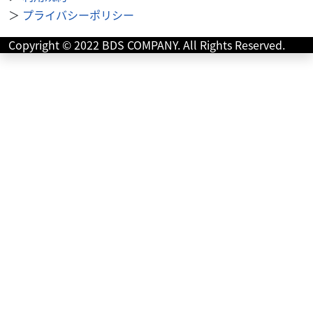
＞
プライバシーポリシー
スズキ
バイク館武蔵村山店
V-Strom250 ABS
Copyright © 2022 BDS COMPANY. All Rights Reserved.
45
.99
万円
本体価格:
（税込）
【 車両状態 】【 在庫照会 】【 商談予約 】はお気軽に武蔵
村山店まで直接ご連絡下さい♪TEL：042-808-0682 or
Mail：m-muray...