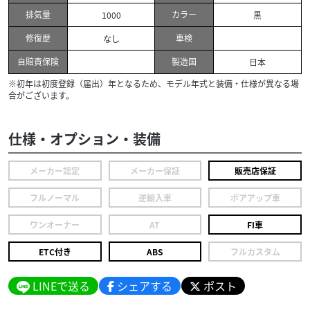
排気量
カラー
1000
黒
修復歴
車検
なし
自賠責保険
製造国
日本
※初年は初度登録（届出）年となるため、モデル年式と装備・仕様が異なる場
合がございます。
仕様・オプション・装備
メーカー認定
メーカー保証
販売店保証
フルノーマル
逆輸入車
ボアアップ車
ワンオーナー
AT
FI車
ETC付き
ABS
フルカスタム
LINEで送る
シェアする
ポスト