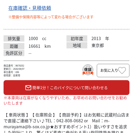
在庫確認・見積依頼
※整備や保険内容等によって変わる場合がございます
排気量
1000
cc
初年度
2013
年
地域
東京都
距離
16661
km
免許区分
--
商品番号：B678252
更新日：2026/08/07
お気に入り
車台番号：696
使用歴：自家用
簡単1分！このバイクについて問い合わせる
※本車両は在庫がなくなりやすいため、お早めのお問い合わせをお勧め
いたします
【 車両状態 】【 在庫照会 】【 商談予約 】はお気軽に武蔵村山店ま
で直接ご連絡下さい♪TEL：042-808-0682 or Mail：m-
murayama@b-sox.co.jp★おすすめポイント1）扱いやすさを追求
した設計により、驚くほど素直に曲がれる高い旋回性能を誇りま