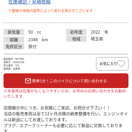
在庫確認・見積依頼
※整備や保険内容等によって変わる場合がございます
排気量
50
cc
初年度
2022
年
地域
埼玉県
距離
2348
km
免許区分
原付
商品番号：B677990
更新日：2026/07/08
お気に入り
車台番号：574
使用歴：自家用
簡単1分！このバイクについて問い合わせる
※本車両は在庫がなくなりやすいため、お早めのお問い合わせをお勧め
いたします
店頭展示中につき、お気軽にご来店、お問合せ下さい！！
当店の販売車両は全て12ヶ月点検の納車整備を行い、エンジンオイ
ルは新品にしてお渡しております。
プラグ、エアークリーナーも必要に応じて新品に交換しておりま
す。