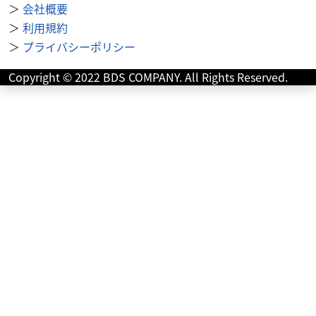
＞
会社概要
＞
利用規約
＞
プライバシーポリシー
ヤマハ
テッツオート
Copyright © 2022 BDS COMPANY. All Rights Reserved.
【動画あり】ツーリングセロー250 2019年 緑/白
ET...
60
.90
万円
本体価格:
（税込）
大人気のツーリングセロー白／緑が入荷しました。ヤマハ
の大ヒット作になったセローですが、年式２０１８年で距
離も８６０７ｋｍと少な目でおすすめです。 ツーリ...