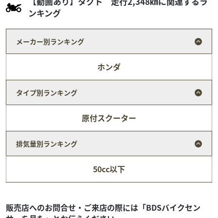
【動画あり】タクト 走行2,348㎞に関連するラ
ンキング
メーカー別ランキング
ホンダ
タイプ別ランキング
原付スクーター
排気量別ランキング
スズキ
テッツオート
レッツ4 シルバー 2012年式 走行1391㎞
50cc以下
9
.50
万円
本体価格:
（税込）
店頭展示中につき、お気軽にご来店、お問合せ下さい！！
当店の販売車両は全て12ヶ月点検の納車整備を行い、エン
販売店へのお問合せ・ご来店の際には「BDSバイクセン
ジンオイル、ブレーキフルードは新品にしてお渡...