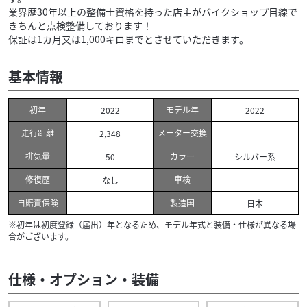
業界歴30年以上の整備士資格を持った店主がバイクショップ目線で
きちんと点検整備しております！
保証は1カ月又は1,000キロまでとさせていただきます。
基本情報
初年
モデル年
2022
2022
走行距離
メーター交換
2,348
排気量
カラー
50
シルバー系
修復歴
車検
なし
自賠責保険
製造国
日本
※初年は初度登録（届出）年となるため、モデル年式と装備・仕様が異なる場
合がございます。
仕様・オプション・装備