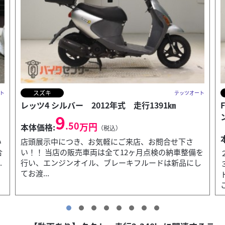
ホンダ
ト
テッツオート
FTR223 ブルー ２００５年式 空冷シングルエ
ンジン キ...
32
.90
万円
本体価格:
（税込）
を
２００５年式ＦＴＲ２２３ブルー走行距離もまだ１
し
３，９０９ｋｍです！サイドカバーも小さめでダート
す
トラックというより街乗り的な感じに近いスタイルの
こちらも人気...