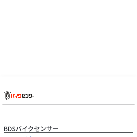
32
.90
万円
本体価格:
（税込）
２００５年式ＦＴＲ２２３ブルー走行距離もまだ１３，９
０９ｋｍです！サイドカバーも小さめでダートトラックと
いうより街乗り的な感じに近いスタイルのこちらも人気...
BDSバイクセンサー