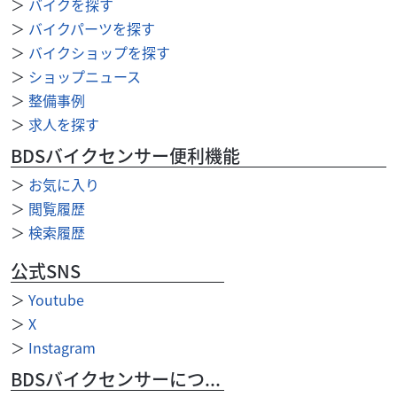
＞
バイクを探す
ホンダ
テッツオート
＞
バイクパーツを探す
【動画あり】タクト 走行2,348㎞
＞
バイクショップを探す
17
＞
ショップニュース
.90
万円
本体価格:
（税込）
＞
整備事例
店頭展示中につき、お気軽にご来店、お問合せ下さい！！
＞
求人を探す
当店の販売車両は全て12ヶ月点検の納車整備を行い、エン
ジンオイルは新品にしてお渡しております。 ...
BDSバイクセンサー便利機能
＞
お気に入り
＞
閲覧履歴
＞
検索履歴
公式SNS
＞
Youtube
＞
X
＞
Instagram
BDSバイクセンサーについて