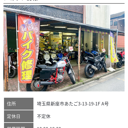
住所
埼玉県
新座市
あたご3-13-19-1F A号
定休日
不定休