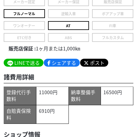
メーカー認定
メーカー保証
販売店保証
フルノーマル
逆輸入車
ボアアップ車
ワンオーナー
AT
FI車
ETC付き
ABS
フルカスタム
販売店保証 :
1ヶ月または1,000㎞
LINEで送る
シェアする
ポスト
諸費用詳細
登録代行手
11000円
納車整備手
16500円
数料
数料
自賠責保険
6910円
料
ショップ情報