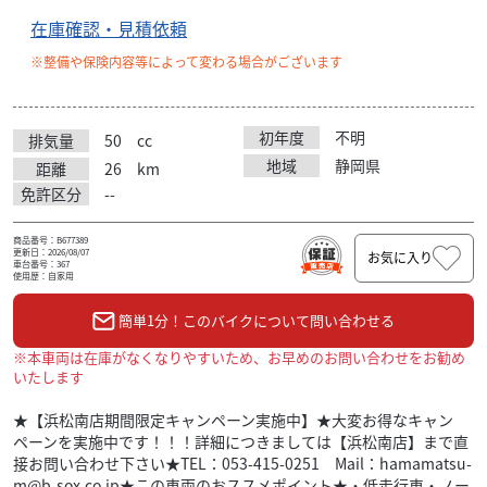
在庫確認・見積依頼
※整備や保険内容等によって変わる場合がございます
初年度
不明
排気量
50
cc
地域
静岡県
距離
26
km
免許区分
--
商品番号：B677389
更新日：2026/08/07
お気に入り
車台番号：367
使用歴：自家用
簡単1分！このバイクについて問い合わせる
※本車両は在庫がなくなりやすいため、お早めのお問い合わせをお勧め
いたします
★【浜松南店期間限定キャンペーン実施中】★大変お得なキャン
ペーンを実施中です！！！詳細につきましては【浜松南店】まで直
接お問い合わせ下さい★TEL：053-415-0251 Mail：hamamatsu-
m@b-sox.co.jp★この車両のおススメポイント★・低走行車・ノー