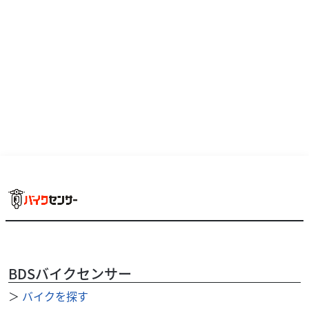
★【浜松南店期間限定キャンペーン実施中】★大変お得な
キャンペーンを実施中です！！！詳細につきましては【浜
松南店】まで直接お問い合わせ下さい★TEL：053...
BDSバイクセンサー
＞
バイクを探す
ヤマハ
バイク館浜松南店