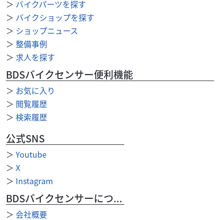
Drag Star 250
＞
バイクパーツを探す
69
＞
バイクショップを探す
.99
万円
本体価格:
（税込）
＞
ショップニュース
★【浜松南店期間限定キャンペーン実施中】★大変お得な
＞
整備事例
キャンペーンを実施中です！！！詳細につきましては【浜
＞
求人を探す
松南店】まで直接お問い合わせ下さい★TEL：053...
BDSバイクセンサー便利機能
＞
お気に入り
＞
閲覧履歴
＞
検索履歴
公式SNS
＞
Youtube
＞
X
＞
Instagram
BDSバイクセンサーについて
＞
会社概要