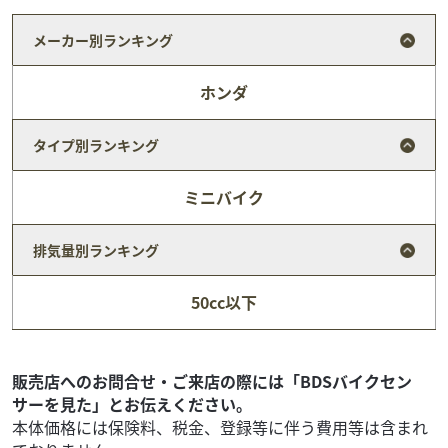
メーカー別ランキング
ホンダ
タイプ別ランキング
ミニバイク
排気量別ランキング
ホンダ
バイク館浜松南店
50cc以下
DUNK
20
.99
万円
本体価格:
（税込）
★【浜松南店期間限定キャンペーン実施中】★大変お得な
販売店へのお問合せ・ご来店の際には「BDSバイクセン
キャンペーンを実施中です！！！詳細につきましては【浜
サーを見た」とお伝えください。
松南店】まで直接お問い合わせ下さい★TEL：053...
本体価格には保険料、税金、登録等に伴う費用等は含まれ