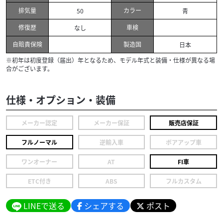
排気量
カラー
50
青
修復歴
車検
なし
自賠責保険
製造国
日本
※初年は初度登録（届出）年となるため、モデル年式と装備・仕様が異なる場
合がございます。
仕様・オプション・装備
メーカー認定
メーカー保証
販売店保証
フルノーマル
逆輸入車
ボアアップ車
ワンオーナー
AT
FI車
ETC付き
ABS
フルカスタム
LINEで送る
シェアする
ポスト