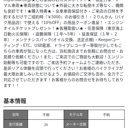
マル車両★車両状態について★外装に大きな転倒キズ等なく、機関
も良好です！★購入特典★・全車車両保証付き・ご来店の日時を予
約するだけでご成約時『￥5000』のお値引き！・２りんかん（バイ
ク用品店）で使える『10％OFF』の用品クーポン進呈！・エンジン
オイルチケットプレゼント！★各種取扱い★・任意保険（東京海上
日動火災保険）・盗難保険（１年～5年）・延長保証（１年・２
年）・メンテナンスパック(オイル交換、法定点検)・Keeperコー
ティング・ETC、USB電源、ドライブレコーダー等取付少しでもこ
ちらの車両が気になった方は、浜松南店までお気軽にお問合せ・お
見積り依頼ください！また、ご来店でのご商談も大歓迎！エンジン
始動等も可能ですので、ご来店予約フォームよりご連絡いただき、
是非リアル体験を店頭で行ってください！お客様のバイクライフが
最大限お楽しみいただけるよう、お値段のご交渉も含め、全力でご
対応させていただきます！お客様からのお問合せをお待ちしており
ます！！
基本情報
初年
モデル年
不明
不明
走行距離
メーター交換
26