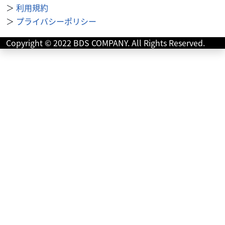
＞
利用規約
＞
プライバシーポリシー
ヤマハ
バイク館浜松南店
AEROX155 ABS
Copyright © 2022 BDS COMPANY. All Rights Reserved.
27
.99
万円
本体価格:
（税込）
★【浜松南店期間限定キャンペーン実施中】★大変お得な
キャンペーンを実施中です！！！詳細につきましては【浜
松南店】まで直接お問い合わせ下さい★TEL：053...