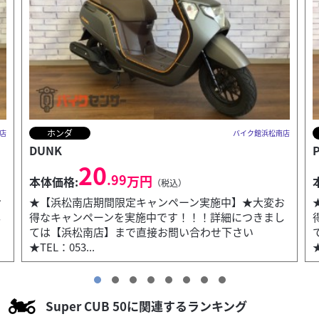
ホンダ
店
バイク館浜松南店
PCX125
D
33
.99
万円
本体価格:
（税込）
お
★【浜松南店期間限定キャンペーン実施中】★大変お
し
得なキャンペーンを実施中です！！！詳細につきまし
ては【浜松南店】まで直接お問い合わせ下さい
★TEL：053...
★
Super CUB 50に関連するランキング