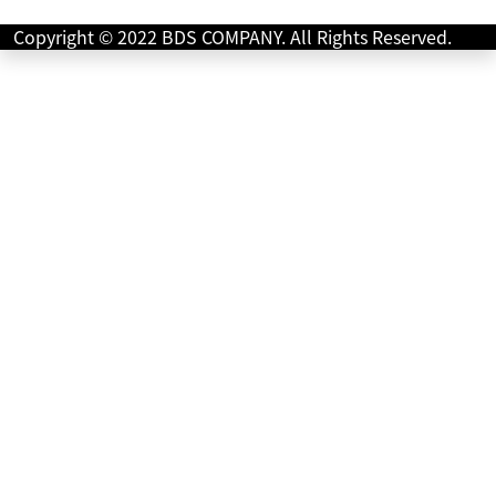
カワサキ
バイク館仙台南店
Copyright © 2022 BDS COMPANY. All Rights Reserved.
W800 STREET
92
.99
万円
本体価格:
（税込）
伝統のWシリーズらしいクラシカルな美しさを持つ大型ツイ
ンモデル。空冷バーチカルツインエンジンの心地よい鼓動
感と、ゆったり楽しめる乗り味が魅力。アップライト...