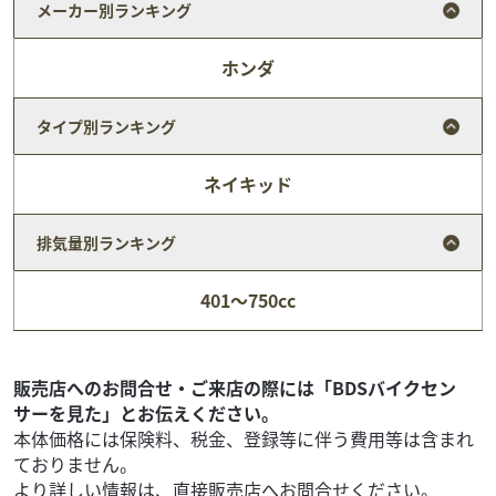
メーカー別ランキング
ホンダ
タイプ別ランキング
ネイキッド
排気量別ランキング
カワサキ
バイク館仙台南店
401～750cc
VULCAN650S
72
.99
万円
本体価格:
（税込）
クルーザーらしい存在感とスポーツバイクの軽快な走りを
販売店へのお問合せ・ご来店の際には「BDSバイクセン
両立したバルカンS。足つきの良さと扱いやすい649cc並列2
サーを見た」とお伝えください。
気筒エンジンで、街乗りからロングツーリング...
本体価格には保険料、税金、登録等に伴う費用等は含まれ
ておりません。
より詳しい情報は、直接販売店へお問合せください。