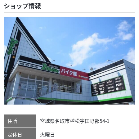
ショップ情報
住所
宮城県
名取市
植松字田野部54-1
定休日
火曜日