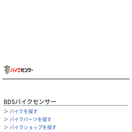
なワクワクが詰まった一台です。≪この車両のおススメポ...
BDSバイクセンサー
＞
バイクを探す
カワサキ
バイク館仙台南店
＞
バイクパーツを探す
ESTRELLA RS LTD
＞
バイクショップを探す