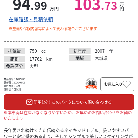
94
103
.99
.73
万
万円
円
在庫確認・見積依頼
※整備や保険内容等によって変わる場合がございます
排気量
750
cc
初年度
2007
年
地域
宮城県
距離
17762
km
免許区分
大型
商品番号：B675896
更新日：2026/08/09
お気に入り
車台番号：729
使用歴：自家用
簡単1分！このバイクについて問い合わせる
※本車両は在庫がなくなりやすいため、お早めのお問い合わせをお勧め
いたします
長年愛され続けてきた伝統あるネイキッドモデル。扱いやすいパ
ワーと安定感のある走り、そしてシンプルで美しいスタイリングが