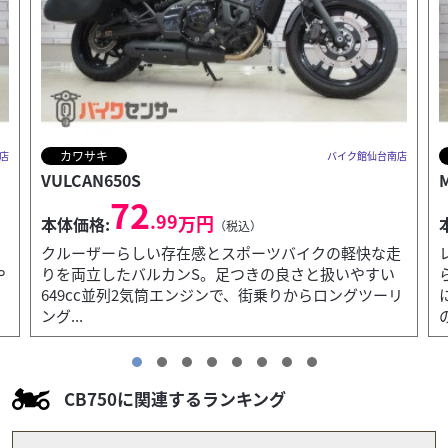
ホンダ
店
バイク館仙台南店
Monkey 125 ABS
30
.99
万円
本体価格:
（税込）
走
レトロなデザインと現代の走行性能を両立。街乗りか
らツーリングまで気軽に楽しめます。小さなボディ
リ
に、大きなワクワクが詰まった一台です。≪この車両
のおススメポ...
CB750に関連するランキング