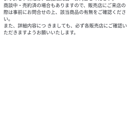
商談中・売約済の場合もありますので、販売店にご来店の
際は事前にお問合せの上、該当商品の有無をご確認くださ
い。
また、詳細内容につ きましても、必ず各販売店にご確認い
ただきますようお願いいたします。
ホンダ
バイク館仙台南店
Monkey 125 ABS
30
.99
万円
本体価格:
（税込）
レトロなデザインと現代の走行性能を両立。街乗りから
ツーリングまで気軽に楽しめます。小さなボディに、大き