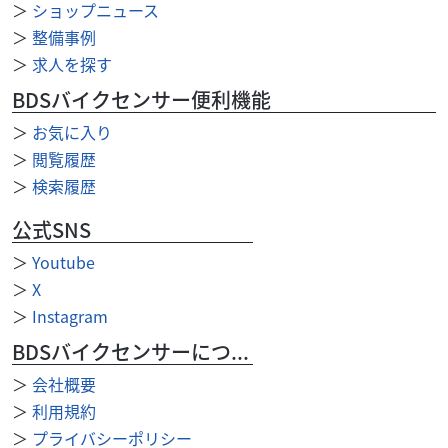
29
＞
ショップニュース
.99
万円
本体価格:
（税込）
＞
整備事例
クラシカルなスタイルが魅力のESTRELLA RS LTD。空冷
＞
求人を探す
249cc単気筒エンジンならではの心地よい鼓動感と扱いやす
さで、街乗りからツーリングまでゆ...
BDSバイクセンサー便利機能
＞
お気に入り
＞
閲覧履歴
＞
検索履歴
公式SNS
＞
Youtube
＞
X
＞
Instagram
BDSバイクセンサーについて
＞
会社概要
＞
利用規約
＞
プライバシーポリシー