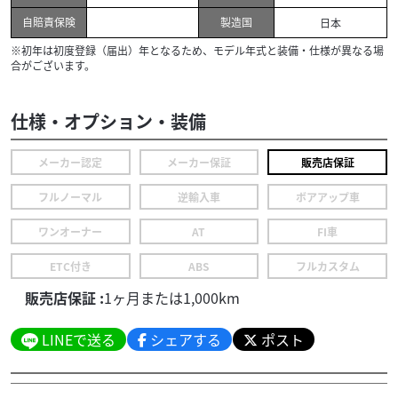
自賠責保険
製造国
日本
※初年は初度登録（届出）年となるため、モデル年式と装備・仕様が異なる場
合がございます。
仕様・オプション・装備
メーカー認定
メーカー保証
販売店保証
フルノーマル
逆輸入車
ボアアップ車
ワンオーナー
AT
FI車
ETC付き
ABS
フルカスタム
販売店保証 :
1ヶ月または1,000km
LINEで送る
シェアする
ポスト