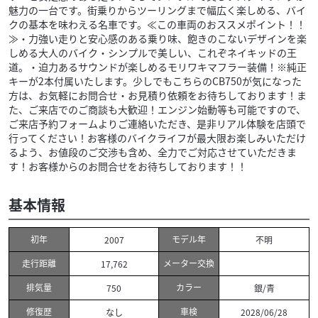
魅力の一台です。街乗りからツーリングまで幅広く楽しめる、バイ
クの基本を味わえる名車です。≪この車両のおススメポイント！！
≫・力強い走りと安心感のある乗り味、飽きのこないデザインを楽
しめる大人のバイク・シンプルで美しい、これぞネイキッドの王
道。・迫力あるサウンドが楽しめるモリワキマフラー装備！※純正
キーが2本付属いたします。少しでもこちらのCB750が気になった
方は、お気軽にお問合せ・お見積り依頼をお待ちしております！ま
た、ご来店でのご商談も大歓迎！エンジン始動等も可能ですので、
ご来店予約フォームよりご連絡いただき、是非リアル体験を店頭で
行ってください！お客様のバイクライフが最大限お楽しみいただけ
るよう、お値段のご交渉も含め、全力でご対応させていただきま
す！お客様からのお問合せをお待ちしております！！
基本情報
初年
モデル年
2007
不明
走行距離
メーター交換
17,762
排気量
カラー
750
銀/青
修復歴
車検
なし
2028/06/28