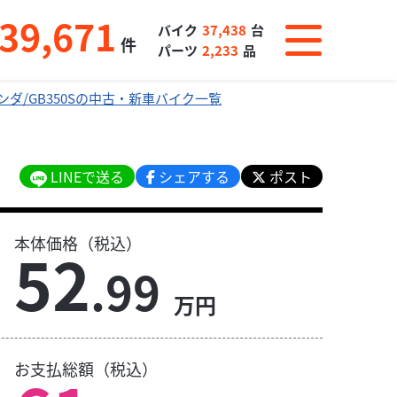
39,671
バイク
37,438
台
件
パーツ
2,233
品
ンダ/GB350Sの中古・新車バイク一覧
LINEで送る
シェアする
ポスト
本体価格（税込）
52
.99
万円
お支払総額（税込）