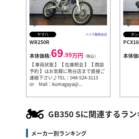
ヤマハ
ホン
バイク館熊谷店
WR250R
PCX16
69
.99
万円
本体価格:
本体価
（税込）
【 車両状態 】【 在庫照会 】【 商談
予約 】はお気軽に熊谷店まで直接ご
連絡下さい♪TEL：048-524-3113
or Mail：kumagaya@...
ホンダ
バイク館熊谷店
CB200X
31
GB350 Sに関連するラ
.99
万円
本体価格:
（税込）
軽量な車体（約147kg）と優れた取り回し
メーカー別ランキング