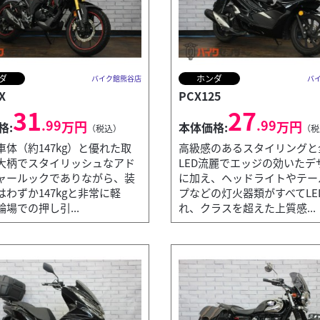
ダ
ホンダ
バイク館熊谷店
バ
X
PCX125
31
27
.99
.99
万円
万円
格:
本体価格:
（税込）
（税
車体（約147kg）と優れた取
高級感のあるスタイリングと
大柄でスタイリッシュなアド
LED流麗でエッジの効いたデ
ャールックでありながら、装
に加え、ヘッドライトやテー
はわずか147kgと非常に軽
プなどの灯火器類がすべてLE
場での押し引...
れ、クラスを超えた上質感...