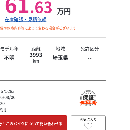
61
.63
万円
在庫確認・見積依頼
整備や保険内容等によって変わる場合がございます
モデル年
距離
地域
免許区分
3993
不明
埼玉県
--
km
75283
/08/06
20
家用
お気に入り
分！このバイクについて問い合わせる