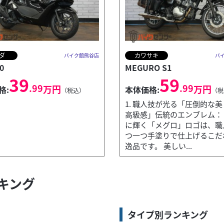
ダ
カワサキ
バイク館熊谷店
バ
0
MEGURO S1
39
59
.99
.99
万円
万円
格:
本体価格:
（税込）
（税
1. 職人技が光る「圧倒的な
高級感」伝統のエンブレム：
に輝く「メグロ」ロゴは、職
つ一つ手塗りで仕上げるこだ
逸品です。 美しい...
ンキング
大柄でスタイリッシュなアドベンチャールックでありながら、装備重量は
タイプ別ランキング