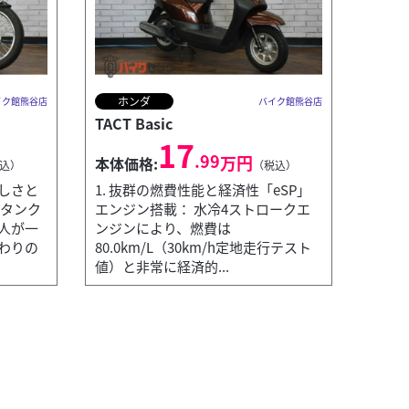
ホンダ
イク館熊谷店
バイク館熊谷店
TACT Basic
17
.99
万円
本体価格:
込）
（税込）
美しさと
1. 抜群の燃費性能と経済性「eSP」
 タンク
エンジン搭載： 水冷4ストロークエ
人が一
ンジンにより、燃費は
わりの
80.0km/L（30km/h定地走行テスト
値）と非常に経済的...
ホ
バイク館熊谷店
PCX1
本体価
わずか147kgと非常に軽量。駐輪場での押し引...
高級
感...