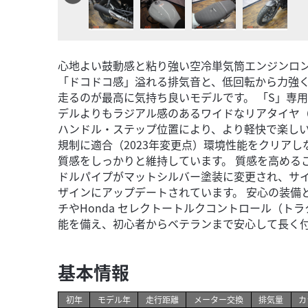
心地よい鼓動感と粘り強い空冷単気筒エンジンロング
「ドコドコ感」溢れる排気音と、低回転から力強
走るのが最高に気持ち良いモデルです。 「S」専
デルよりもラジアル感のあるワイドなリアタイヤ（1
ハンドル・ステップ位置により、より軽快で楽し
規制に適合（2023年変更点）環境性能をクリア
質感をしっかりと維持しています。 質感を高めるこ
ドルパイプがマットシルバー塗装に変更され、サ
ザインにアップデートされています。 安心の装備
チやHonda セレクトートルクコントロール（ト
能を備え、初心者からベテランまで安心して長く
基本情報
初年
モデル年
走行距離
メーター交換
排気量
カ