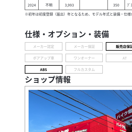
2024
不明
3,993
350
ﾌﾟ
※初年は初度登録（届出）年となるため、モデル年式と装備・仕様
仕様・オプション・装備
メーカー認定
メーカー保証
販売店保
ボアアップ車
ワンオーナー
AT
ABS
フルカスタム
ショップ情報