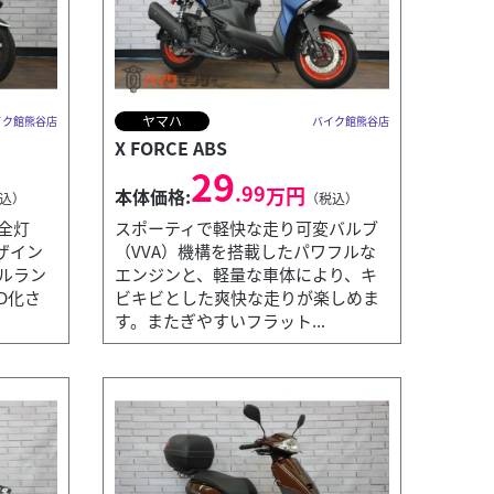
ヤマハ
イク館熊谷店
バイク館熊谷店
X FORCE ABS
29
.99
万円
本体価格:
込）
（税込）
全灯
スポーティで軽快な走り可変バルブ
ザイン
（VVA）機構を搭載したパワフルな
ルラン
エンジンと、軽量な車体により、キ
D化さ
ビキビとした爽快な走りが楽しめま
す。またぎやすいフラット...