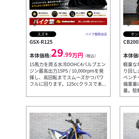
スズキ
ホン
バイク館熊谷店
GSX-R125
CB200
29
.99
万円
本体価格:
本体価
（税込）
15馬力を誇る水冷DOHC4バルブエン
軽量な
ジン最高出力15PS / 10,000rpmを発
り回し
揮し、高回転までスムーズかつパワ
ベンチ
フルに回ります。125ccクラスで本...
備重量
量。駐輪