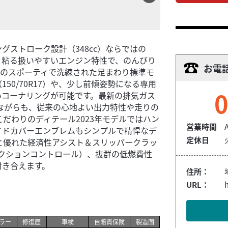
ストローク設計（348cc）ならではの
く粘る扱いやすいエンジン特性で、のんびり
お電
用のスポーティで洗練された足まわり標準モ
50/70R17）や、少し前傾姿勢になる専用
0
いコーナリングが可能です。最新の排気ガス
しながらも、従来の心地よい出力特性や走りの
だわりのディテール2023年モデルではハン
営業時間
イドカバーエンブレムもシンプルで精悍なデ
定休日
と優れた経済性アシスト＆スリッパークラッ
ラクションコントロール）、抜群の低燃費性
付き合えます。
住所：
URL：
h
ラー
修復歴
車検
自賠責保険
製造国