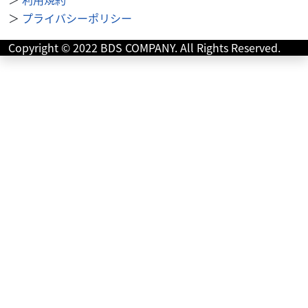
27
.99
万円
本体価格:
（税込）
＞
プライバシーポリシー
高級感のあるスタイリングと全灯LED流麗でエッジの効いた
Copyright © 2022 BDS COMPANY. All Rights Reserved.
デザインに加え、ヘッドライトやテールランプなどの灯火
器類がすべてLED化され、クラスを超えた上質感...