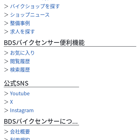
ずか147kgと非常に軽量。駐輪場での押し引...
＞
バイクショップを探す
＞
ショップニュース
＞
整備事例
＞
求人を探す
BDSバイクセンサー便利機能
＞
お気に入り
＞
閲覧履歴
＞
検索履歴
公式SNS
＞
Youtube
＞
X
＞
Instagram
BDSバイクセンサーについて
ホンダ
バイク館熊谷店
＞
会社概要
PCX125
＞
利用規約