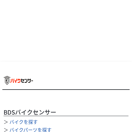
ホンダ
バイク館熊谷店
CB200X
31
BDSバイクセンサー
.99
万円
本体価格:
（税込）
＞
バイクを探す
軽量な車体（約147kg）と優れた取り回し大柄でスタイリッ
＞
バイクパーツを探す
シュなアドベンチャールックでありながら、装備重量はわ