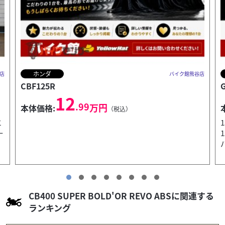
スズキ
店
バイク館熊谷店
GSX-R125
29
.99
万円
本体価格:
（税込）
15馬力を誇る水冷DOHC4バルブエンジン最高出力
15PS / 10,000rpmを発揮し、高回転までスムーズかつ
パワフルに回ります。125ccクラスで本...
引
CB400 SUPER BOLD'OR REVO ABSに関連する
ランキング