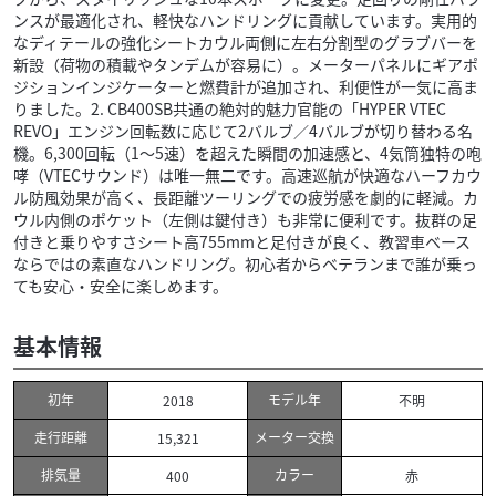
ンスが最適化され、軽快なハンドリングに貢献しています。実用的
なディテールの強化シートカウル両側に左右分割型のグラブバーを
新設（荷物の積載やタンデムが容易に）。メーターパネルにギアポ
ジションインジケーターと燃費計が追加され、利便性が一気に高ま
りました。2. CB400SB共通の絶対的魅力官能の「HYPER VTEC
REVO」エンジン回転数に応じて2バルブ／4バルブが切り替わる名
機。6,300回転（1～5速）を超えた瞬間の加速感と、4気筒独特の咆
哮（VTECサウンド）は唯一無二です。高速巡航が快適なハーフカウ
ル防風効果が高く、長距離ツーリングでの疲労感を劇的に軽減。カ
ウル内側のポケット（左側は鍵付き）も非常に便利です。抜群の足
付きと乗りやすさシート高755mmと足付きが良く、教習車ベース
ならではの素直なハンドリング。初心者からベテランまで誰が乗っ
ても安心・安全に楽しめます。
基本情報
初年
モデル年
2018
不明
走行距離
メーター交換
15,321
排気量
カラー
400
赤