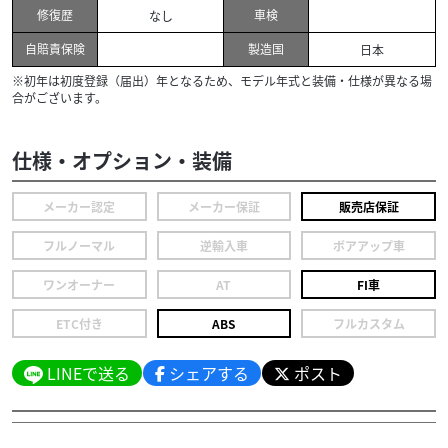
修復歴
車検
なし
自賠責保険
製造国
日本
※初年は初度登録（届出）年となるため、モデル年式と装備・仕様が異なる場
合がございます。
仕様・オプション・装備
メーカー認定
メーカー保証
販売店保証
フルノーマル
逆輸入車
ボアアップ車
ワンオーナー
AT
FI車
ETC付き
ABS
フルカスタム
LINEで送る
シェアする
ポスト