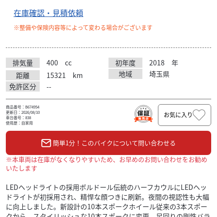
在庫確認・見積依頼
※整備や保険内容等によって変わる場合がございます
排気量
400
cc
初年度
2018
年
地域
埼玉県
距離
15321
km
免許区分
--
商品番号：B674954
更新日：2026/08/10
お気に入り
車台番号：838
使用歴：自家用
簡単1分！このバイクについて問い合わせる
※本車両は在庫がなくなりやすいため、お早めのお問い合わせをお勧め
いたします
LEDヘッドライトの採用ボルドール伝統のハーフカウルにLEDヘッ
ドライトが初採用され、精悍な顔つきに刷新。夜間の視認性も大幅
に向上しました。新設計の10本スポークホイール従来の3本スポー
クから、スタイリッシュな10本スポークに変更。足回りの剛性バラ