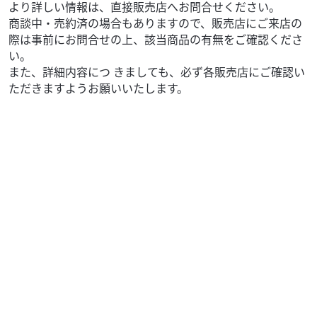
より詳しい情報は、直接販売店へお問合せください。
商談中・売約済の場合もありますので、販売店にご来店の
際は事前にお問合せの上、該当商品の有無をご確認くださ
い。
また、詳細内容につ きましても、必ず各販売店にご確認い
ただきますようお願いいたします。
スズキ
バイク館熊谷店
GSX-R125
29
.99
万円
本体価格:
（税込）
15馬力を誇る水冷DOHC4バルブエンジン最高出力15PS /
10,000rpmを発揮し、高回転までスムーズかつパワフルに回
ります。125ccクラスで本...