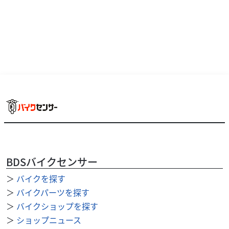
BDSバイクセンサー
＞
バイクを探す
ホンダ
バイク館郡山西ノ内店
REBEL 250 S Edition
＞
バイクパーツを探す
56
＞
バイクショップを探す
.99
万円
本体価格:
（税込）
＞
ショップニュース
??足つきが良く扱いやすいため初心者からベテランまで幅