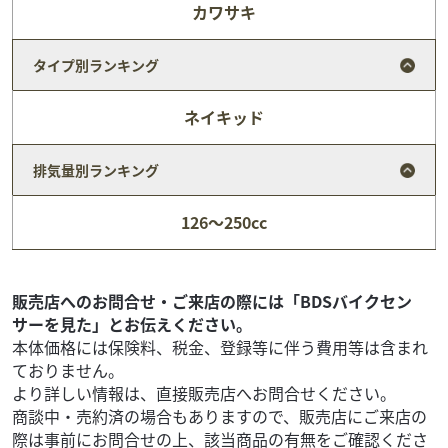
カワサキ
タイプ別ランキング
ネイキッド
排気量別ランキング
ホンダ
バイク館郡山西ノ内店
126～250cc
VTR250
39
.99
万円
本体価格:
（税込）
??水冷Vツインエンジンならではの軽快な走りとVツイン特
販売店へのお問合せ・ご来店の際には「BDSバイクセン
有の鼓動感を楽しめるのがVTR250の魅力！??コンパクトで
サーを見た」とお伝えください。
取り回しもしやすく街中での通勤・通学か...
本体価格には保険料、税金、登録等に伴う費用等は含まれ
ておりません。
より詳しい情報は、直接販売店へお問合せください。
商談中・売約済の場合もありますので、販売店にご来店の
際は事前にお問合せの上、該当商品の有無をご確認くださ