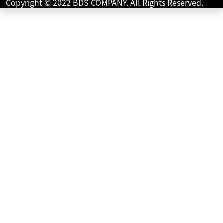
Copyright © 2022 BDS COMPANY. All Rights Reserved.
99
.99
万円
本体価格:
（税込）
??力強いエンジンとスポーティーな車体そしてツーリング
にも嬉しい快適性をバランスよく楽しめる一台です！??街
中では存在感たっぷりツーリングでは余裕のある走...