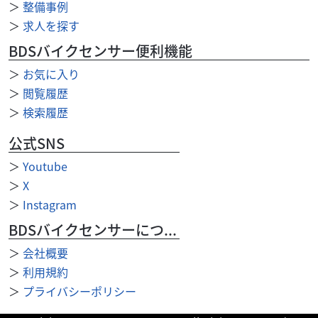
＞
整備事例
広く人気のモデルです！??扱いやすさ・燃費性能の良さを
＞
求人を探す
兼ね備え大型バイクからのセカンドバイクや初めて...
BDSバイクセンサー便利機能
＞
お気に入り
＞
閲覧履歴
＞
検索履歴
公式SNS
＞
Youtube
＞
X
＞
Instagram
BDSバイクセンサーについて
＞
会社概要
＞
利用規約
＞
プライバシーポリシー
カワサキ
バイク館郡山西ノ内店
NINJA1000 ABS