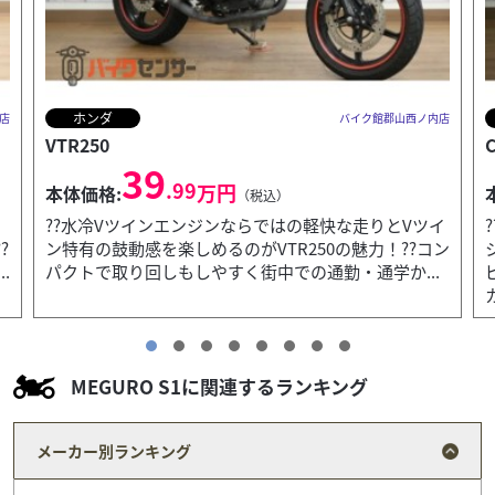
ホンダ
店
バイク館郡山西ノ内店
CT125 HUNTER CUB
R
41
.99
万円
本体価格:
（税込）
イ
??力強く扱いやすいエンジンとゆったりとしたポジ
ン
ションで普段使いはもちろん休日のツーリングにも
ピッタリ！??カブならではの気軽さに加えてハンター
カブらしい...
MEGURO S1に関連するランキング
メーカー別ランキング