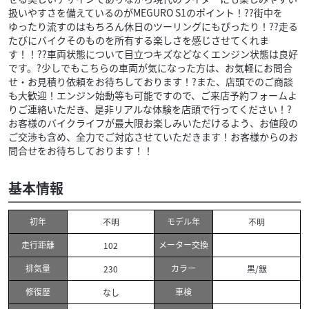
扱いやすさを備えているのがMEGURO S1のポイント！??街中を
ゆったり流すのはもちろん休日のツーリングにもぴったり！??走る
たびにバイクそのものを所有する楽しさを感じさせてくれま
す！！??車両状態について目立つキズなどなくエンジン状態は良好
です。?少しでもこちらの車両が気になった方は、お気軽にお問合
せ・お見積り依頼をお待ちしております！?また、店頭でのご商談
も大歓迎！エンジン始動等も可能ですので、ご来店予約フォームよ
りご連絡いただき、是非リアルな体験を店頭で行ってください！?
お客様のバイクライフが最大限お楽しみいただけるよう、お値段の
ご交渉も含め、全力でご対応させていただきます！お客様からのお
問合せをお待ちしております！！
基本情報
初年
モデル年
不明
不明
走行距離
メーター交換
102
排気量
カラー
230
黒/銀
修復歴
車検
なし