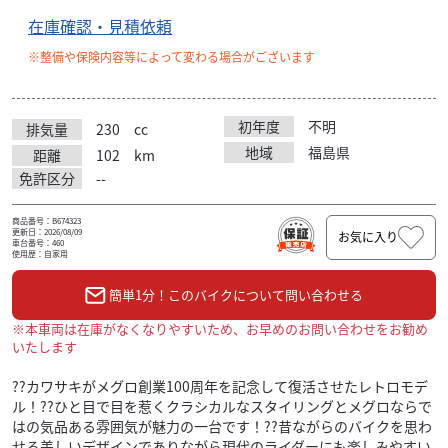
在庫確認・見積依頼
※整備や保険内容等によって変わる場合がございます
初年度
不明
排気量
230
cc
地域
福島県
距離
102
km
免許区分
--
商品番号：B674323
更新日：2026/08/09
お気に入り
車台番号：460
使用歴：自家用
簡単1分！このバイクについて問い合わせる
※本車両は在庫がなくなりやすいため、お早めのお問い合わせをお勧め
いたします
??カワサキがメグロ創業100周年を記念して復活させたレトロモデ
ル！??ひと目で目を惹くクラシカルなスタイリングとメグロならで
はの気品ある雰囲気が魅力の一台です！??昔ながらのバイクを思わ
せる美しいデザインでありながら現代のライダーにも楽しみやすい