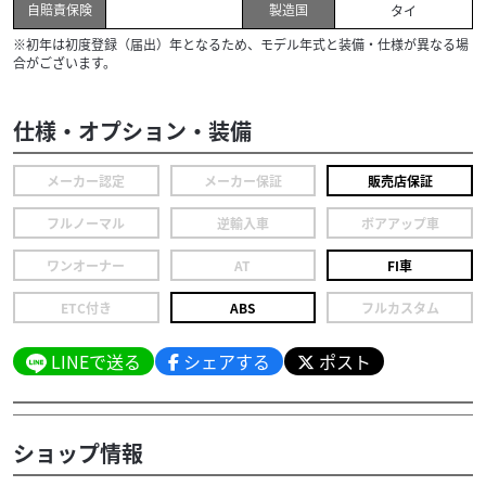
自賠責保険
製造国
タイ
※初年は初度登録（届出）年となるため、モデル年式と装備・仕様が異なる場
合がございます。
仕様・オプション・装備
メーカー認定
メーカー保証
販売店保証
フルノーマル
逆輸入車
ボアアップ車
ワンオーナー
AT
FI車
ETC付き
ABS
フルカスタム
LINEで送る
シェアする
ポスト
ショップ情報