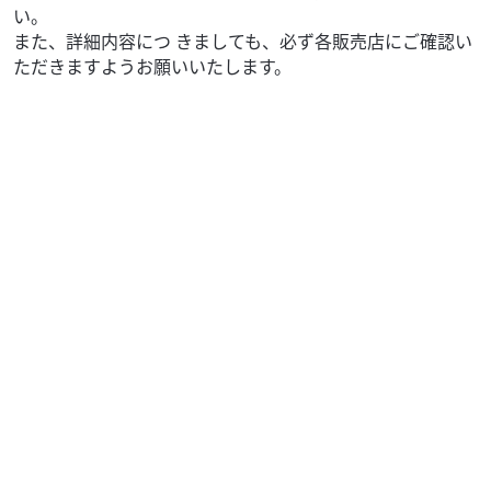
い。
また、詳細内容につ きましても、必ず各販売店にご確認い
ただきますようお願いいたします。
ホンダ
バイク館郡山西ノ内店
CT125 HUNTER CUB
41
.99
万円
本体価格:
（税込）
??力強く扱いやすいエンジンとゆったりとしたポジション
で普段使いはもちろん休日のツーリングにもピッタリ！??
カブならではの気軽さに加えてハンターカブらしい...