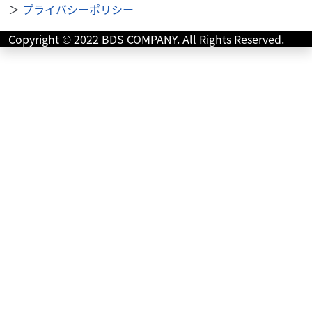
CT125 HUNTER CUB
＞
プライバシーポリシー
43
.99
万円
本体価格:
Copyright © 2022 BDS COMPANY. All Rights Reserved.
（税込）
JA65型の新エンジンにモデルチェンジし中低速がより快適
に！リアサスペンションも5段階調整機能を追加で荷物を沢
山摘んだり、悪路でも乗り心地良く！ アウトド...