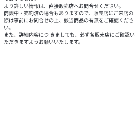
より詳しい情報は、直接販売店へお問合せください。
商談中・売約済の場合もありますので、販売店にご来店の
際は事前にお問合せの上、該当商品の有無をご確認くださ
い。
また、詳細内容につ きましても、必ず各販売店にご確認い
ただきますようお願いいたします。
カワサキ
バイク館 富士店
Z650RS
82
.99
万円
本体価格:
（税込）
漢Kawasakiの名車『ザッパー』に継ぐレトロクラシックモ