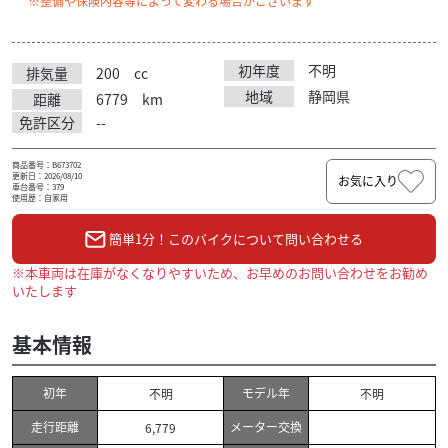
※整備や保険内容等によって変わる場合がございます
初年度
不明
排気量
200
cc
地域
静岡県
距離
6779
km
免許区分
--
商品番号：B673702
更新日：2026/08/10
お気に入り
車台番号：379
使用歴：自家用
簡単1分！このバイクについて問い合わせる
※本車両は在庫がなくなりやすいため、お早めのお問い合わせをお勧め
いたします
基本情報
初年
モデル年
不明
不明
走行距離
メーター交換
6,779