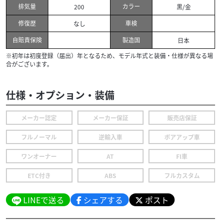
排気量
カラー
200
黒/金
修復歴
車検
なし
自賠責保険
製造国
日本
※初年は初度登録（届出）年となるため、モデル年式と装備・仕様が異なる場
合がございます。
仕様・オプション・装備
メーカー認定
メーカー保証
販売店保証
フルノーマル
逆輸入車
ボアアップ車
ワンオーナー
AT
FI車
ETC付き
ABS
フルカスタム
LINEで送る
シェアする
ポスト