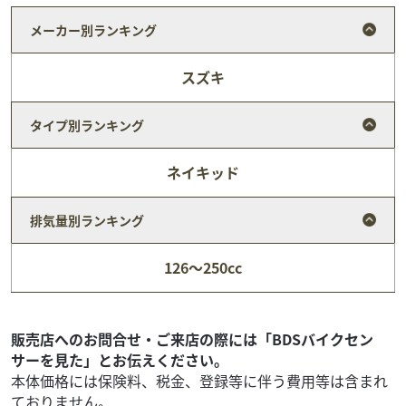
メーカー別ランキング
スズキ
タイプ別ランキング
ネイキッド
排気量別ランキング
MVアグスタ
バイク館 富士店
126～250cc
F4 1000
109
.99
万円
本体価格:
（税込）
≪走る宝石≫最高級のデザイン美、4本出しマフラーから出
販売店へのお問合せ・ご来店の際には「BDSバイクセン
る心震わす極上のサウンド。MVアグスタならではの、F4だ
サーを見た」とお伝えください。
からこそ出来る至高の走り、圧倒的な疾走感。至...
本体価格には保険料、税金、登録等に伴う費用等は含まれ
ておりません。