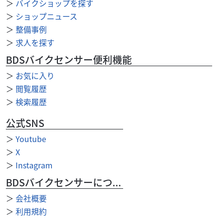
＞
バイクショップを探す
39
＞
ショップニュース
.99
万円
本体価格:
（税込）
＞
整備事例
＞
求人を探す
BDSバイクセンサー便利機能
＞
お気に入り
＞
閲覧履歴
＞
検索履歴
公式SNS
＞
Youtube
＞
X
＞
Instagram
BDSバイクセンサーについて
＞
会社概要
＞
利用規約
ホンダ
バイク館 富士店