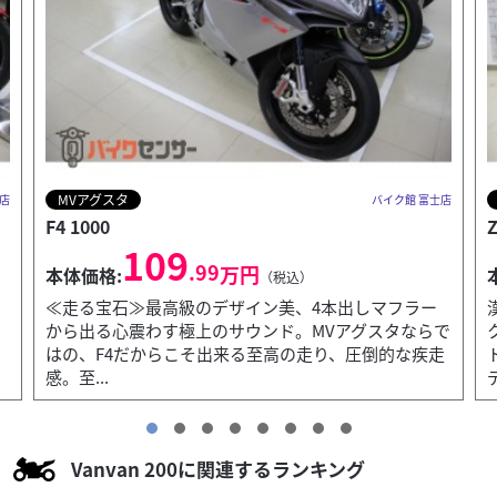
カワサキ
士店
バイク館 富士店
Z650RS
82
.99
万円
本体価格:
（税込）
漢Kawasakiの名車『ザッパー』に継ぐレトロクラシッ
で
クモデル。軽くすらっとしたボディに低速から中速の
走
トルクが安定した2気筒エンジン搭載。クラシカルな
デ...
Vanvan 200に関連するランキング