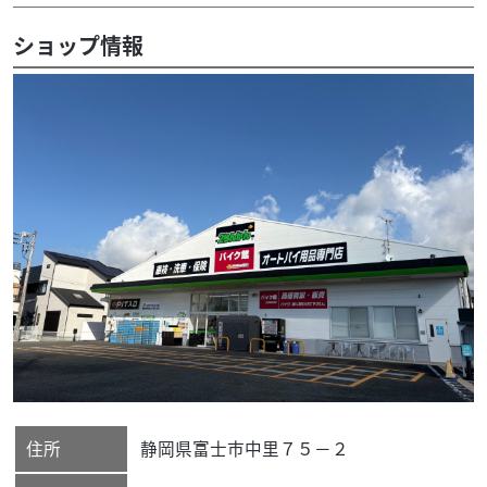
ショップ情報
住所
静岡県
富士市
中里７５－２