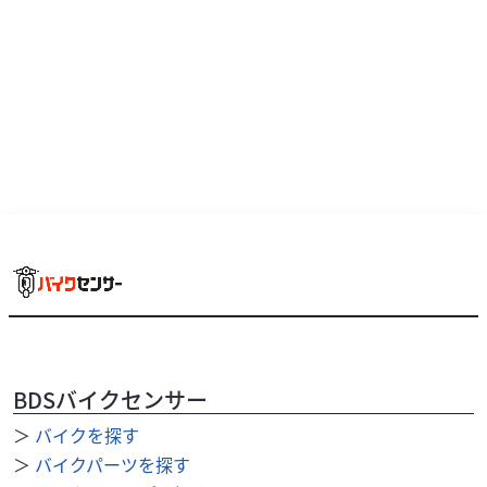
デル。軽くすらっとしたボディに低速から中速のトルクが
安定した2気筒エンジン搭載。クラシカルなデ...
BDSバイクセンサー
＞
バイクを探す
ホンダ
バイク館 富士店
＞
バイクパーツを探す
CT125 HUNTER CUB