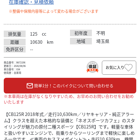
在庫確認・見積依頼
※整備や保険内容等によって変わる場合がございます
初年度
不明
排気量
125
cc
地域
埼玉県
距離
10630
km
免許区分
--
商品番号：B672196
更新日：2026/08/06
お気に入り
車台番号：034
使用歴：自家用
簡単1分！このバイクについて問い合わせる
※本車両は在庫がなくなりやすいため、お早めのお問い合わせをお勧め
いたします
【CB125R 2018年式／走行10,630km／リヤキャリア・純正アラー
ム】クラスを超えた本格的な装備と「ネオスポーツカフェ」のスタ
イリングが魅力の原付二種スポーツ【CB125R】です。軽量な車体
と扱いやすいエンジンで、街乗りからツーリングまで軽快に楽しめ
る一台です。≪車両のおススメポイント≫・走行10,630km、機関