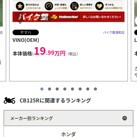
スズキ
店
バイク館浦和店
Let's
14
.99
万円
本体価格:
（税込）
【Let's 2015年式／走行8,831km／リヤバスケット付
き】軽量コンパクトで扱いやすく、毎日の通勤・通学
やお買い物に便利な定番原付スクーター【Le...
CB125Rに関連するランキング
メーカー別ランキング
ホンダ