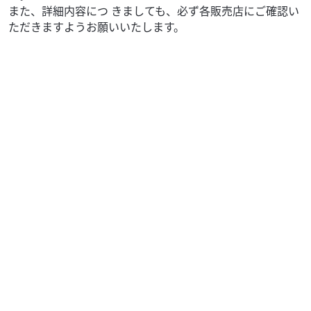
また、詳細内容につ きましても、必ず各販売店にご確認い
ただきますようお願いいたします。
スズキ
バイク館浦和店
Let's
14
.99
万円
本体価格:
（税込）
【Let's 2015年式／走行8,831km／リヤバスケット付き】軽
量コンパクトで扱いやすく、毎日の通勤・通学やお買い物
に便利な定番原付スクーター【Le...