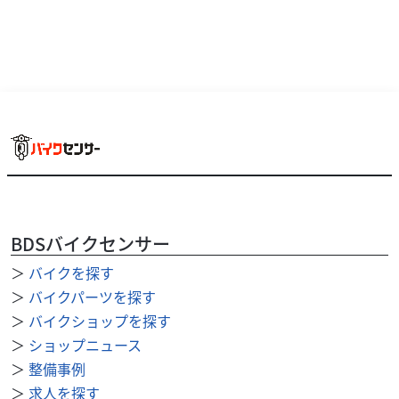
カワサキ
バイク館浦和店
BDSバイクセンサー
NINJA400
＞
バイクを探す
29
.99
万円
本体価格:
＞
バイクパーツを探す
（税込）
＞
バイクショップを探す
【NINJA400 2014年式／走行35,583km／オーバーマフ
ラー・カーボン外装等カスタム多数】スポーティなフルカ
＞
ショップニュース
ウルデザインと日常での扱いやすさを...
＞
整備事例
＞
求人を探す