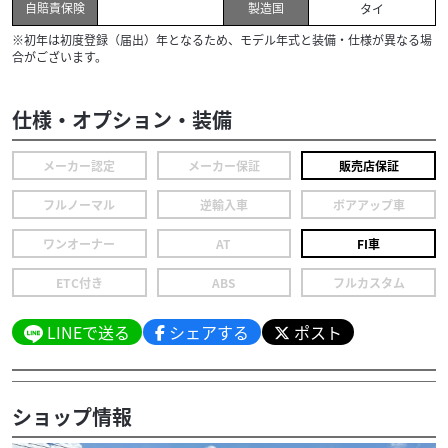
自賠責保険
製造国
タイ
※初年は初度登録（届出）年となるため、モデル年式と装備・仕様が異なる場
合がございます。
仕様・オプション・装備
メーカー認定
メーカー保証
販売店保証
フルノーマル
逆輸入車
ボアアップ車
ワンオーナー
AT
FI車
ETC付き
ABS
フルカスタム
LINEで送る
シェアする
ポスト
ショップ情報