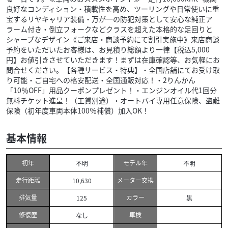
良好なコンディション・積載性を高め、ツーリングや日常使いに重
宝するリヤキャリア装備・万が一の防犯対策として安心な純正ア
ラーム付き・倒立フォークなどクラスを超えた本格的な足回りと
シャープなデザイン《ご来店・商談予約にて割引実施中》来店商談
予約をいただいたお客様は、お見積り総額より一律【税込5,000
円】お値引きさせていただきます！まずは在庫確認等、お気軽にお
問合せください。【各種サービス・特典】・全国店舗にてお受け取
り可能・ご自宅への格安配送・全国通販対応！・2りんかん
「10％OFF」用品クーポンプレゼント！・エンジンオイル代1回分
無料チケット進呈！（工賃別途）・オートバイ専用任意保険、盗難
保険（初年度車両本体100％補償）加入OK！
基本情報
初年
モデル年
不明
不明
走行距離
メーター交換
10,630
排気量
カラー
125
黒
修復歴
車検
なし