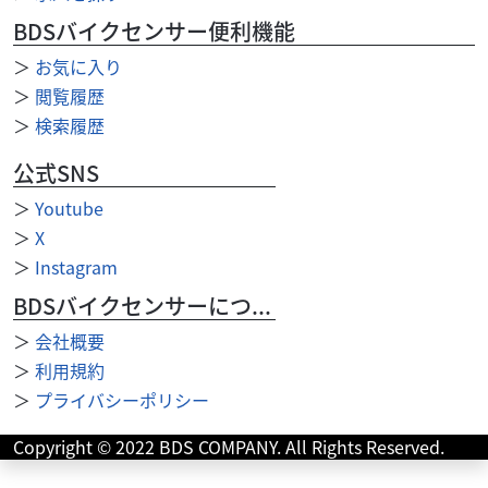
BDSバイクセンサー便利機能
＞
お気に入り
＞
閲覧履歴
＞
検索履歴
公式SNS
＞
Youtube
＞
X
＞
Instagram
BDSバイクセンサーについて
＞
会社概要
＞
利用規約
スズキ
バイク館浦和店
GrassTracker
＞
プライバシーポリシー
28
.99
万円
本体価格:
Copyright © 2022 BDS COMPANY. All Rights Reserved.
（税込）
【グラストラッカー 2007年式／走行9,342km／ノーマル】