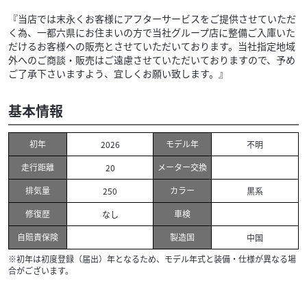
『当店では末永くお客様にアフターサービスをご提供させていただ
く為、一都六県にお住まいの方で当社グループ店に整備ご入庫いた
だけるお客様への販売とさせていただいております。当社指定地域
外へのご商談・販売はご遠慮させていただいておりますので、予め
ご了承下さいますよう、宜しくお願い致します。』
基本情報
初年
モデル年
2026
不明
走行距離
メーター交換
20
排気量
カラー
250
黒系
修復歴
車検
なし
自賠責保険
製造国
中国
※初年は初度登録（届出）年となるため、モデル年式と装備・仕様が異なる場
合がございます。