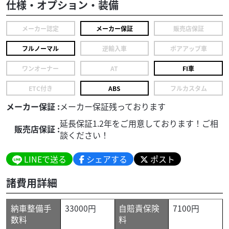
仕様・オプション・装備
メーカー認定
メーカー保証
販売店保証
フルノーマル
逆輸入車
ボアアップ車
ワンオーナー
AT
FI車
ETC付き
ABS
フルカスタム
メーカー保証 :
メーカー保証残っております
延長保証1.2年をご用意しております！ご相
販売店保証 :
談ください！
LINEで送る
シェアする
ポスト
諸費用詳細
納車整備手
33000円
自賠責保険
7100円
数料
料