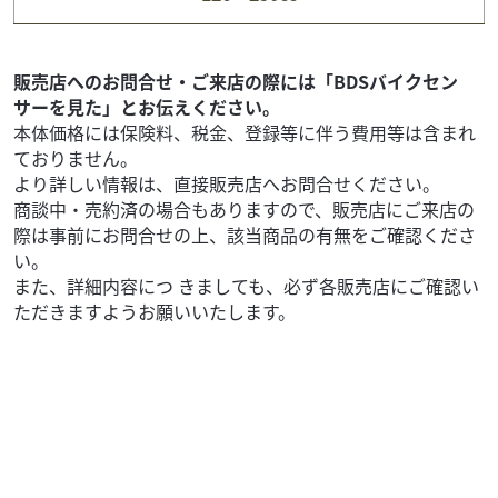
99
.90
万円
本体価格:
（税込）
『当店では末永くお客様にアフターサービスをご提供させ
ていただく為、一都六県にお住まいの方で当社グループ店
販売店へのお問合せ・ご来店の際には「BDSバイクセン
に整備ご入庫いただけるお客様への販売とさせていただ...
サーを見た」とお伝えください。
本体価格には保険料、税金、登録等に伴う費用等は含まれ
ておりません。
より詳しい情報は、直接販売店へお問合せください。
商談中・売約済の場合もありますので、販売店にご来店の
際は事前にお問合せの上、該当商品の有無をご確認くださ
い。
また、詳細内容につ きましても、必ず各販売店にご確認い
ただきますようお願いいたします。