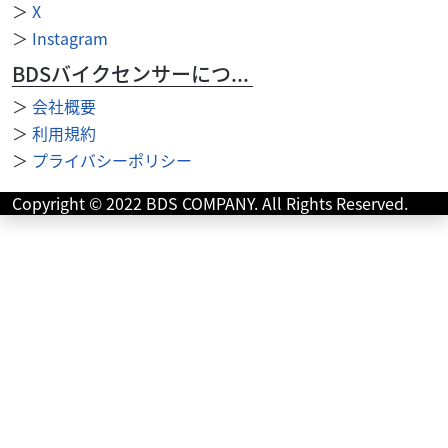
＞
X
＞
Instagram
BDSバイクセンサーについて
＞
会社概要
＞
利用規約
＞
プライバシーポリシー
Copyright © 2022 BDS COMPANY. All Rights Reserved.
スズキ
スズキワールド新宿
Vストローム250 ２０２６年モデル LEDヘッドライ
ト ブ...
68
.53
万円
本体価格:
（税込）
『当店では末永くお客様にアフターサービスをご提供させ
ていただく為、一都六県にお住まいの方で当社グループ店
に整備ご入庫いただけるお客様への販売とさせていただ...