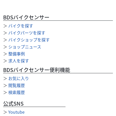
BDSバイクセンサー
＞
バイクを探す
スズキ
スズキワールド新宿
＞
バイクパーツを探す
Vストローム250 2026年モデル LEDヘッドライト
＞
バイクショップを探す
ホ...
＞
ショップニュース
68
.53
＞
整備事例
万円
本体価格:
（税込）
＞
求人を探す
『当店では末永くお客様にアフターサービスをご提供させ
ていただく為、一都六県にお住まいの方で当社グループ店
BDSバイクセンサー便利機能
に整備ご入庫いただけるお客様への販売とさせていただ...
＞
お気に入り
＞
閲覧履歴
＞
検索履歴
公式SNS
＞
Youtube