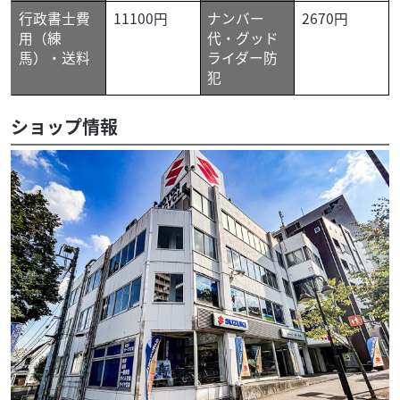
行政書士費
11100円
ナンバー
2670円
用（練
代・グッド
馬）・送料
ライダー防
犯
ショップ情報