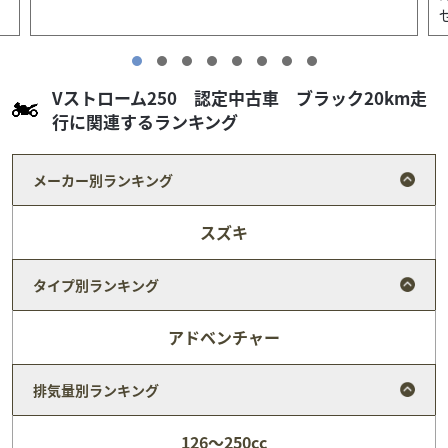
せていただ...
Vストローム250 認定中古車 ブラック20km走
行に関連するランキング
メーカー別ランキング
スズキ
タイプ別ランキング
アドベンチャー
排気量別ランキング
スズキ
スズキワールド新宿
DR-Z4S 2025年モデル ETC付き ワンオーナー
126～250cc