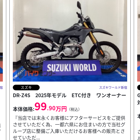
スズキ
宿
スズキワールド新宿
ー
GSX-S1000 2026年モデル ★決算キャンペーン
対象...
152
.90
万円
本体価格:
（税込）
供
グ
『当店では末永くお客様にアフターサービスをご提供
さ
させていただく為、一都六県にお住まいの方で当社グ
ループ店に整備ご入庫いただけるお客様への販売とさ